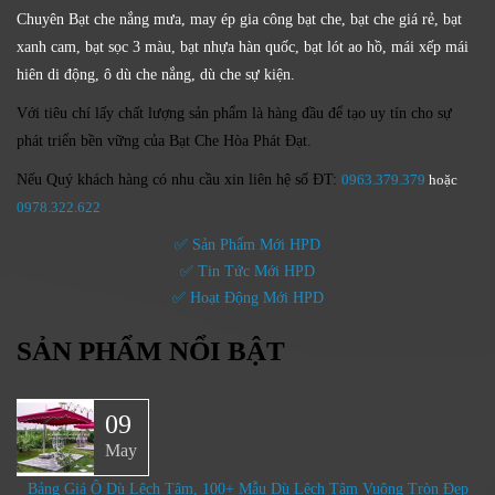
Chuyên Bạt che nắng mưa, may ép gia công bạt che, bạt che giá rẻ, bạt
xanh cam, bạt sọc 3 màu, bạt nhựa hàn quốc, bạt lót ao hồ, mái xếp mái
hiên di động, ô dù che nắng, dù che sự kiện.
Với tiêu chí lấy
chất lượng sản phẩm
là hàng đầu để tạo uy tín cho sự
phát triển bền vững của
Bạt Che Hòa Phát Đạt.
Nếu Quý khách hàng có nhu cầu xin liên hệ số ĐT:
0963.379.379
hoặc
0
978.322.622
✅ Sản Phẩm Mới HPD
✅ Tin Tức Mới HPD
✅ Hoạt Động Mới HPD
SẢN PHẨM NỔI BẬT
09
May
Bảng Giá Ô Dù Lệch Tâm, 100+ Mẫu Dù Lệch Tâm Vuông Tròn Đẹp