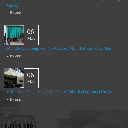
Giá Rẻ
- By
anh
06
May
Mái Che Ban Công, Mái Che Cửa Sổ, Mành Bạt Che Nắng Mưa​
- By
anh
06
May
mái hiên di động, báo giá lắp đặt mái hiên di động bao nhiêu 1m
- By
anh
LIÊN HỆ