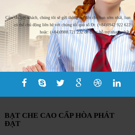
Cảm ơn quý khách, chúng tôi sẽ gửi thông tin đến cho bạn sớm nhất, bạn
có thể chủ động liên hệ với chúng tôi qua số Đt: (+84)0942 922 622
hoặc: (+84)0988.721.232 để được hỗ trợ nhanh nhất.
BẠT CHE CAO CẤP HÒA PHÁT
ĐẠT