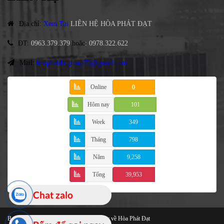
Địa chỉ
:
Xem Tại
LIÊN HỆ HÒA PHÁT ĐẠT
ĐT
:
0963.379.379
hoặc
:
0978.322.622
Mail:
hoaphatdatgroup79@gmail.com
Online
0
Hôm nay
101
Week
349
Tháng
798
Năm
9,258
Tổng
39,953
Chat zalo
Bạt Che Cao Cấp
© 2021 Bản quyền thuộc về Hòa Phát Đạt