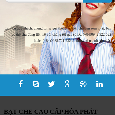
Cảm ơn quý khách, chúng tôi sẽ gửi thông tin đến cho bạn sớm nhất, bạn
có thể chủ động liên hệ với chúng tôi qua số Đt: (+84)0942 922 622
hoặc: (+84)0988.721.232 để được hỗ trợ nhanh nhất.
BẠT CHE CAO CẤP HÒA PHÁT