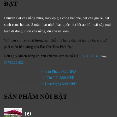
ĐẠT
Chuyên Bạt che nắng mưa, may ép gia công bạt che, bạt che giá rẻ, bạt
xanh cam, bạt sọc 3 màu, bạt nhựa hàn quốc, bạt lót ao hồ, mái xếp mái
hiên di động, ô dù che nắng, dù che sự kiện.
Với tiêu chí lấy
chất lượng sản phẩm
là hàng đầu để tạo uy tín cho sự
phát triển bền vững của
Bạt Che Hòa Phát Đạt.
Nếu Quý khách hàng có nhu cầu xin liên hệ số ĐT:
0963.379.379
hoặc
0
978.322.622
✅ Sản Phẩm Mới HPD
✅ Tin Tức Mới HPD
✅ Hoạt Động Mới HPD
SẢN PHẨM NỔI BẬT
09