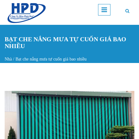
Nhảy đến nội dung
BẠT CHE NẮNG MƯA TỰ CUỐN GIÁ BAO
NHIỀU
Nhà
/
Bạt che nắng mưa tự cuốn giá bao nhiều
Bạn đang ở đây