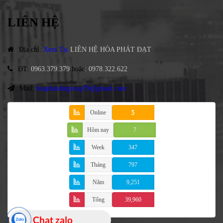
LIÊN HỆ
Địa chỉ
:
Xem Tại
LIÊN HỆ HÒA PHÁT ĐẠT
ĐT
:
0963.379.379
hoặc
:
0978.322.622
Mail:
hoaphatdatgroup79@gmail.com
Online
5
Hôm nay
7
Week
347
Tháng
797
Năm
9,251
Tổng
39,960
Chat zalo