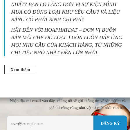
NHẤT? BẠN LO LẮNG ĐƠN VỊ SỰ KIỆN MÌNH
MUA CÓ ĐÚNG LOẠI NHƯ YÊU CẦU? VÀ LIỆU
RẰNG CÓ PHÁT SINH CHI PHÍ?
HÃY ĐẾN VỚI HOAPHATDAT – ĐƠN VỊ BUÔN
BÁN MÁI CHE ĐỦ LOẠI. LUÔN LUÔN ĐÁP ỨNG
MỌI NHU CẦU CỦA KHÁCH HÀNG, TỪ NHỮNG
CHI TIẾT NHỎ NHẤT ĐẾN LỚN NHẤT.
Xem thêm
Nhập địa chi email vào đây, chúng tôi sẽ gửi thông tin về sản phẩm và
giá thi công cũng như vật tư mới nhất cho bạn