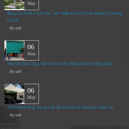
May
Bảng Giá Ô Dù Lệch Tâm, 100+ Mẫu Dù Lệch Tâm Vuông Tròn Đẹp
Giá Rẻ
- By
anh
06
May
Mái Che Ban Công, Mái Che Cửa Sổ, Mành Bạt Che Nắng Mưa​
- By
anh
06
May
mái hiên di động, báo giá lắp đặt mái hiên di động bao nhiêu 1m
- By
anh