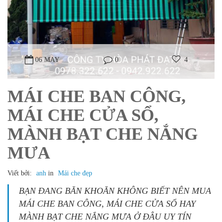
06 MAY
0
4
MÁI CHE BAN CÔNG,
MÁI CHE CỬA SỔ,
MÀNH BẠT CHE NẮNG
MƯA​
Viết bởi:
anh
in
Mái che đẹp
BẠN ĐANG BĂN KHOĂN KHÔNG BIẾT NÊN MUA
MÁI CHE BAN CÔNG, MÁI CHE CỬA SỔ HAY
MÀNH BẠT CHE NẮNG MƯA Ở ĐÂU UY TÍN