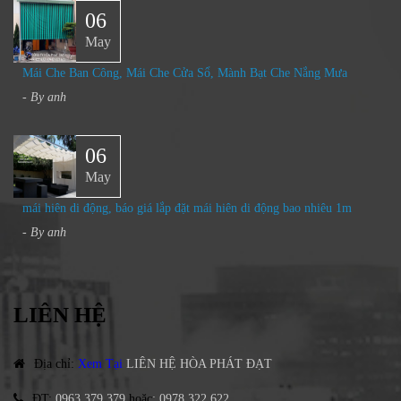
06
May
Mái Che Ban Công, Mái Che Cửa Sổ, Mành Bạt Che Nắng Mưa​
- By
anh
06
May
mái hiên di động, báo giá lắp đặt mái hiên di động bao nhiêu 1m
- By
anh
LIÊN HỆ
Địa chỉ
:
Xem Tại
LIÊN HỆ HÒA PHÁT ĐẠT
ĐT
:
0963.379.379
hoặc
:
0978.322.622