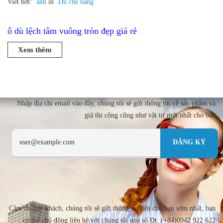
Viết bởi:
anh
in
Dù che nắng
ô dù lệch tâm vuông tròn đẹp giá rẻ
Xem thêm
Nhập địa chi email vào đây, chúng tôi sẽ gửi thông tin về sản phẩm và
giá thi công cũng như vật tư mới nhất cho bạn
Cảm ơn quý khách, chúng tôi sẽ gửi thông tin đến cho bạn sớm nhất, bạn
có thể chủ động liên hệ với chúng tôi qua số Đt: (+84)0942 922 622