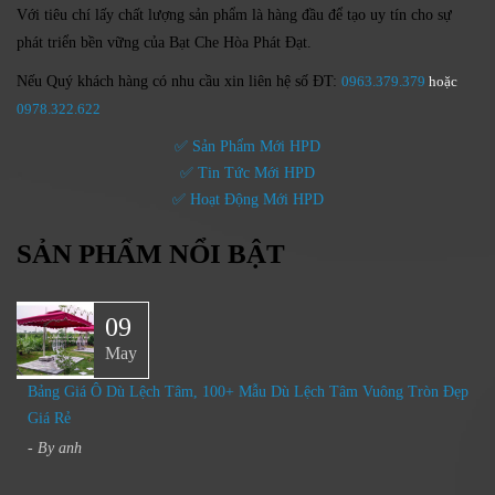
Với tiêu chí lấy
chất lượng sản phẩm
là hàng đầu để tạo uy tín cho sự
phát triển bền vững của
Bạt Che Hòa Phát Đạt.
Nếu Quý khách hàng có nhu cầu xin liên hệ số ĐT:
0963.379.379
hoặc
0
978.322.622
✅ Sản Phẩm Mới HPD
✅ Tin Tức Mới HPD
✅ Hoạt Động Mới HPD
SẢN PHẨM NỔI BẬT
09
May
Bảng Giá Ô Dù Lệch Tâm, 100+ Mẫu Dù Lệch Tâm Vuông Tròn Đẹp
Giá Rẻ
- By
anh