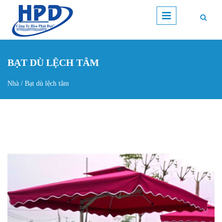
Nhảy đến nội dung
BẠT DÙ LỆCH TÂM
Nhà
/
Bạt dù lệch tâm
Bạn đang ở đây