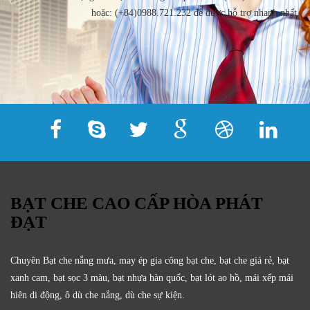
hoặc: (+84)0988.721.232 để được hỗ trợ nhanh nhất.
BẠT CHE CAO CẤP HÒA PHÁT
ĐẠT
Chuyên Bạt che nắng mưa, may ép gia công bạt che, bạt che giá rẻ, bạt
xanh cam, bạt sọc 3 màu, bạt nhựa hàn quốc, bạt lót ao hồ, mái xếp mái
hiên di động, ô dù che nắng, dù che sự kiện.