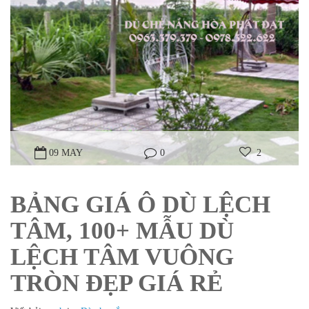
09 MAY
0
2
BẢNG GIÁ Ô DÙ LỆCH
TÂM, 100+ MẪU DÙ
LỆCH TÂM VUÔNG
TRÒN ĐẸP GIÁ RẺ