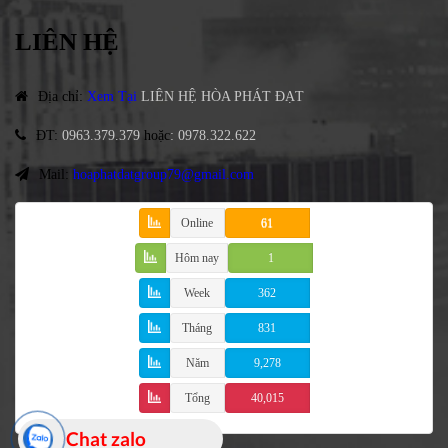
LIÊN HỆ
Địa chỉ
:
Xem Tại
LIÊN HỆ HÒA PHÁT ĐẠT
ĐT
:
0963.379.379
hoặc
:
0978.322.622
Mail:
hoaphatdatgroup79@gmail.com
Online
61
Hôm nay
1
Week
362
Tháng
831
Năm
9,278
Tổng
40,015
Chat zalo