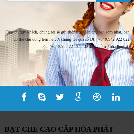
Cảm ơn quý khách, chúng tôi sẽ gửi thông tin đến cho bạn sớm nhất, bạn
có thể chủ động liên hệ với chúng tôi qua số Đt: (+84)0942 922 622
hoặc: (+84)0988.721.232 để được hỗ trợ nhanh nhất.
BẠT CHE CAO CẤP HÒA PHÁT