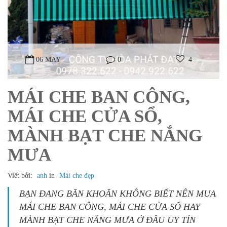
06 MAY
0
4
MÁI CHE BAN CÔNG,
MÁI CHE CỬA SỔ,
MÀNH BẠT CHE NẮNG
MƯA​
Viết bởi:
anh
in
Mái che đẹp
BẠN ĐANG BĂN KHOĂN KHÔNG BIẾT NÊN MUA
MÁI CHE BAN CÔNG, MÁI CHE CỬA SỔ HAY
MÀNH BẠT CHE NẮNG MƯA Ở ĐÂU UY TÍN