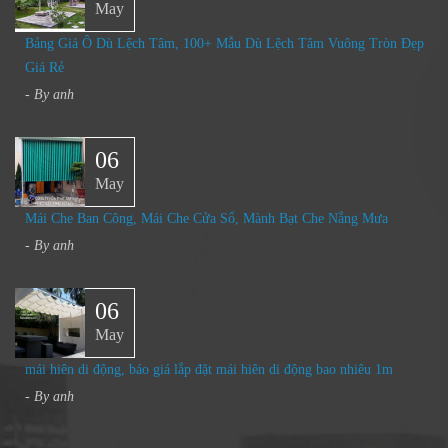
May
Bảng Giá Ô Dù Lệch Tâm, 100+ Mẫu Dù Lệch Tâm Vuông Tròn Đẹp
Giá Rẻ
- By
anh
06
May
Mái Che Ban Công, Mái Che Cửa Sổ, Mành Bạt Che Nắng Mưa​
- By
anh
06
May
mái hiên di động, báo giá lắp đặt mái hiên di động bao nhiêu 1m
- By
anh