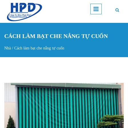
Nhảy đến nội dung
CÁCH LÀM BẠT CHE NẮNG TỰ CUỐN
Nhà
/
Cách làm bạt che nắng tự cuốn
Bạn đang ở đây