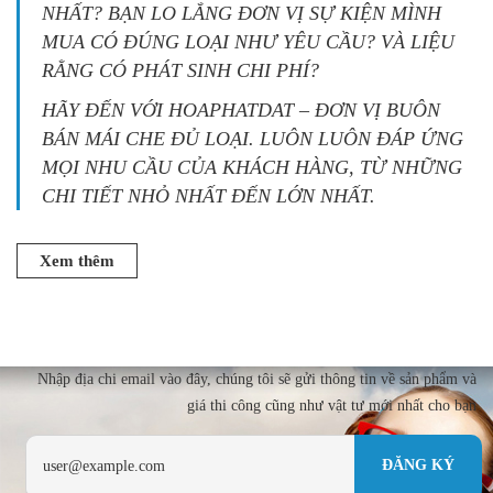
NHẤT? BẠN LO LẮNG ĐƠN VỊ SỰ KIỆN MÌNH
MUA CÓ ĐÚNG LOẠI NHƯ YÊU CẦU? VÀ LIỆU
RẰNG CÓ PHÁT SINH CHI PHÍ?
HÃY ĐẾN VỚI HOAPHATDAT – ĐƠN VỊ BUÔN
BÁN MÁI CHE ĐỦ LOẠI. LUÔN LUÔN ĐÁP ỨNG
MỌI NHU CẦU CỦA KHÁCH HÀNG, TỪ NHỮNG
CHI TIẾT NHỎ NHẤT ĐẾN LỚN NHẤT.
Xem thêm
Nhập địa chi email vào đây, chúng tôi sẽ gửi thông tin về sản phẩm và
giá thi công cũng như vật tư mới nhất cho bạn