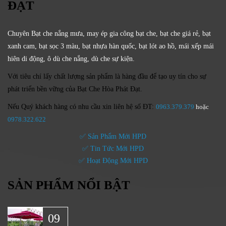
ĐẠT
Chuyên Bạt che nắng mưa, may ép gia công bạt che, bạt che giá rẻ, bạt
xanh cam, bạt sọc 3 màu, bạt nhựa hàn quốc, bạt lót ao hồ, mái xếp mái
hiên di động, ô dù che nắng, dù che sự kiện.
Với tiêu chí lấy
chất lượng sản phẩm
là hàng đầu để tạo uy tín cho sự
phát triển bền vững của
Bạt Che Hòa Phát Đạt.
Nếu Quý khách hàng có nhu cầu xin liên hệ số ĐT:
0963.379.379
hoặc
0
978.322.622
✅ Sản Phẩm Mới HPD
✅ Tin Tức Mới HPD
✅ Hoạt Động Mới HPD
SẢN PHẨM NỔI BẬT
09