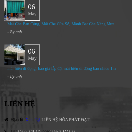
06
May
Mái Che Ban Công, Mái Che Cửa Sổ, Mành Bạt Che Nắng Mưa​
- By
anh
06
May
mái hiên di động, báo giá lắp đặt mái hiên di động bao nhiêu 1m
- By
anh
LIÊN HỆ
Địa chỉ
:
Xem Tại
LIÊN HỆ HÒA PHÁT ĐẠT
ĐT
:
0963.379.379
hoặc
:
0978.322.622