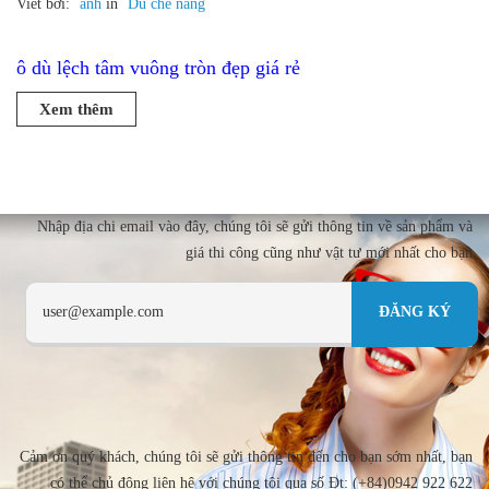
Viết bởi:
anh
in
Dù che nắng
ô dù lệch tâm vuông tròn đẹp giá rẻ
Xem thêm
Nhập địa chi email vào đây, chúng tôi sẽ gửi thông tin về sản phẩm và
giá thi công cũng như vật tư mới nhất cho bạn
Cảm ơn quý khách, chúng tôi sẽ gửi thông tin đến cho bạn sớm nhất, bạn
có thể chủ động liên hệ với chúng tôi qua số Đt: (+84)0942 922 622