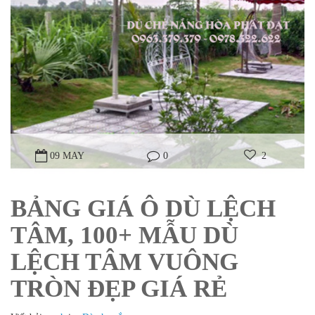
09 MAY
0
2
BẢNG GIÁ Ô DÙ LỆCH
TÂM, 100+ MẪU DÙ
LỆCH TÂM VUÔNG
TRÒN ĐẸP GIÁ RẺ