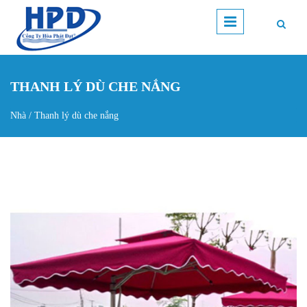
Nhảy đến nội dung
THANH LÝ DÙ CHE NẮNG
Nhà
/
Thanh lý dù che nắng
Bạn đang ở đây