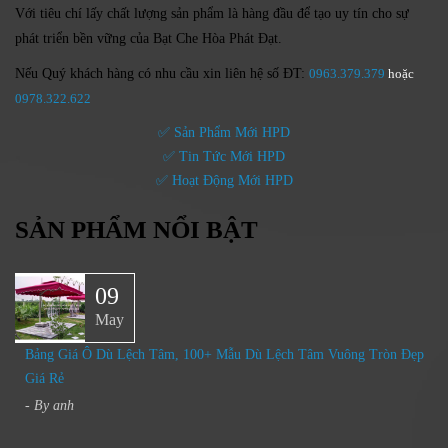
Với tiêu chí lấy
chất lượng sản phẩm
là hàng đầu để tạo uy tín cho sự
phát triển bền vững của
Bạt Che Hòa Phát Đạt.
Nếu Quý khách hàng có nhu cầu xin liên hệ số ĐT:
0963.379.379
hoặc
0
978.322.622
✅ Sản Phẩm Mới HPD
✅ Tin Tức Mới HPD
✅ Hoạt Động Mới HPD
SẢN PHẨM NỔI BẬT
09
May
Bảng Giá Ô Dù Lệch Tâm, 100+ Mẫu Dù Lệch Tâm Vuông Tròn Đẹp
Giá Rẻ
- By
anh