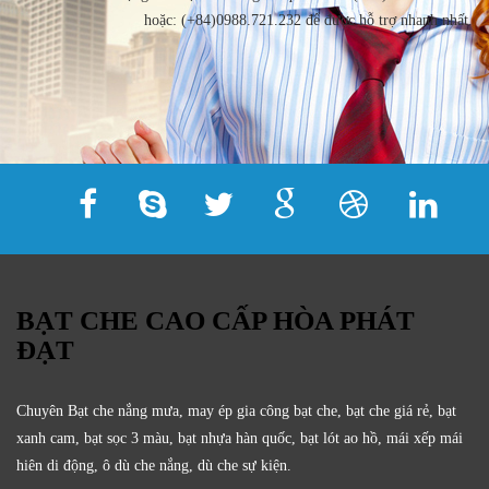
hoặc: (+84)0988.721.232 để được hỗ trợ nhanh nhất.
BẠT CHE CAO CẤP HÒA PHÁT
ĐẠT
Chuyên Bạt che nắng mưa, may ép gia công bạt che, bạt che giá rẻ, bạt
xanh cam, bạt sọc 3 màu, bạt nhựa hàn quốc, bạt lót ao hồ, mái xếp mái
hiên di động, ô dù che nắng, dù che sự kiện.