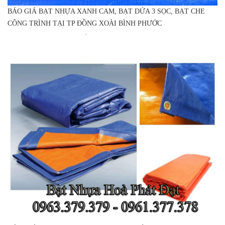
BÁO GIÁ BẠT NHỰA XANH CAM, BẠT DỨA 3 SỌC, BẠT CHE
CÔNG TRÌNH TẠI TP ĐỒNG XOÀI BÌNH PHƯỚC