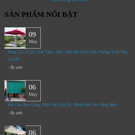
SẢN PHẨM NỔI BẬT
09
May
Bảng Giá Ô Dù Lệch Tâm, 100+ Mẫu Dù Lệch Tâm Vuông Tròn Đẹp
Giá Rẻ
- By
anh
06
May
Mái Che Ban Công, Mái Che Cửa Sổ, Mành Bạt Che Nắng Mưa​
- By
anh
06