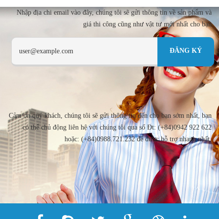
Nhập địa chi email vào đây, chúng tôi sẽ gửi thông tin về sản phẩm và
giá thi công cũng như vật tư mới nhất cho bạn
Cảm ơn quý khách, chúng tôi sẽ gửi thông tin đến cho bạn sớm nhất, bạn
có thể chủ động liên hệ với chúng tôi qua số Đt: (+84)0942 922 622
hoặc: (+84)0988.721.232 để được hỗ trợ nhanh nhất.