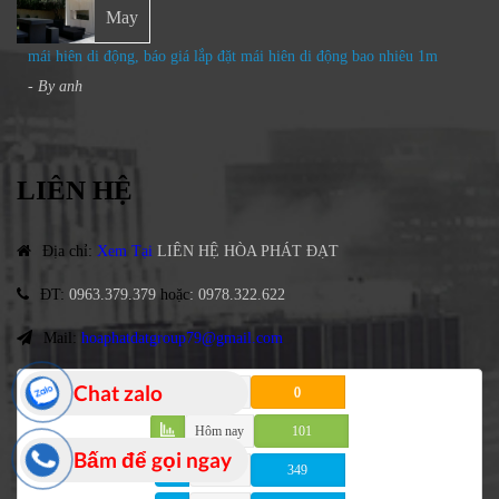
May
mái hiên di động, báo giá lắp đặt mái hiên di động bao nhiêu 1m
- By
anh
LIÊN HỆ
Địa chỉ
:
Xem Tại
LIÊN HỆ HÒA PHÁT ĐẠT
ĐT
:
0963.379.379
hoặc
:
0978.322.622
Mail:
hoaphatdatgroup79@gmail.com
Chat zalo
Online
0
Hôm nay
101
Bấm để gọi ngay
Week
349