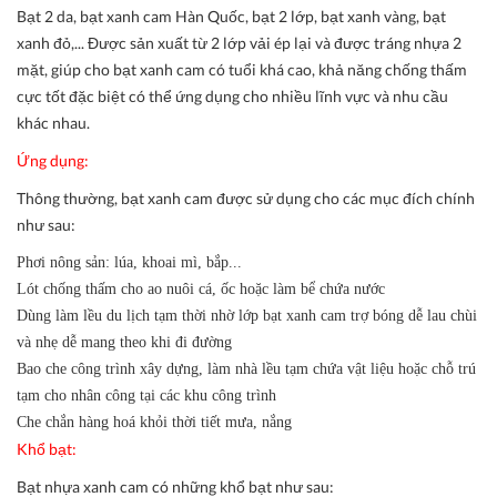
Bạt 2 da, bạt xanh cam Hàn Quốc, bạt 2 lớp, bạt xanh vàng, bạt
xanh đỏ,... Được sản xuất từ 2 lớp vải ép lại và được tráng nhựa 2
mặt, giúp cho bạt xanh cam có tuổi khá cao, khả năng chống thấm
cực tốt đặc biệt có thể ứng dụng cho nhiều lĩnh vực và nhu cầu
khác nhau.
Ứng dụng:
Thông thường, bạt xanh cam được sử dụng cho các mục đích chính
như sau:
Phơi nông sản: lúa, khoai mì, bắp...
Lót chống thấm cho ao nuôi cá, ốc hoặc làm bể chứa nước
Dùng làm lều du lịch tạm thời nhờ lớp bạt xanh cam trợ bóng dễ lau chùi
và nhẹ dễ mang theo khi đi đường
Bao che công trình xây dựng, làm nhà lều tạm chứa vật liệu hoặc chỗ trú
tạm cho nhân công tại các khu công trình
Che chắn hàng hoá khỏi thời tiết mưa, nắng
Khổ bạt:
Bạt nhựa xanh cam có những khổ bạt như sau: