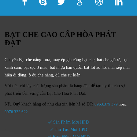
BẠT CHE CAO CẤP HÒA PHÁT
ĐẠT
Chuyên Bạt che nắng mưa, may ép gia công bạt che, bạt che giá rẻ, bạt
xanh cam, bạt sọc 3 màu, bạt nhựa hàn quốc, bạt lót ao hồ, mái xếp mái
hiên di động, ô dù che nắng, dù che sự kiện.
Với tiêu chí lấy
chất lượng sản phẩm
là hàng đầu để tạo uy tín cho sự
phát triển bền vững của
Bạt Che Hòa Phát Đạt.
Nếu Quý khách hàng có nhu cầu xin liên hệ số ĐT:
0963.379.379
hoặc
0
978.322.622
✅ Sản Phẩm Mới HPD
✅ Tin Tức Mới HPD
✅ Hoạt Động Mới HPD