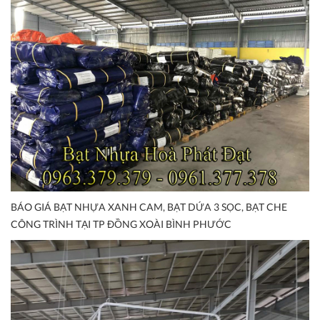
BÁO GIÁ BẠT NHỰA XANH CAM, BẠT DỨA 3 SỌC, BẠT CHE
CÔNG TRÌNH TẠI TP ĐỒNG XOÀI BÌNH PHƯỚC