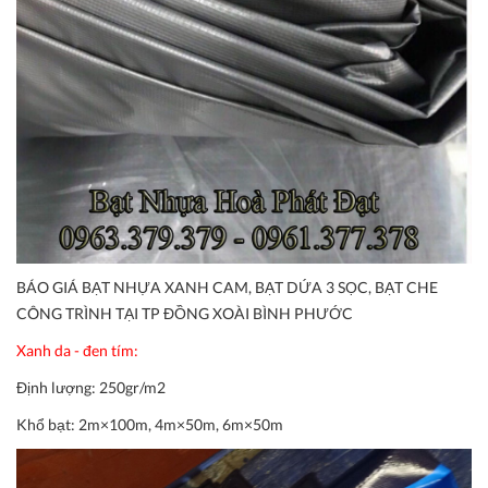
BÁO GIÁ BẠT NHỰA XANH CAM, BẠT DỨA 3 SỌC, BẠT CHE
CÔNG TRÌNH TẠI TP ĐỒNG XOÀI BÌNH PHƯỚC
Xanh da - đen tím:
Định lượng:
250gr/m2
Khổ bạt:
2m×100m, 4m×50m, 6m×50m