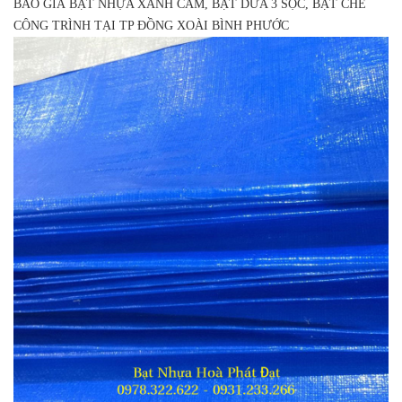
BÁO GIÁ BẠT NHỰA XANH CAM, BẠT DỨA 3 SỌC, BẠT CHE
CÔNG TRÌNH TẠI TP ĐỒNG XOÀI BÌNH PHƯỚC