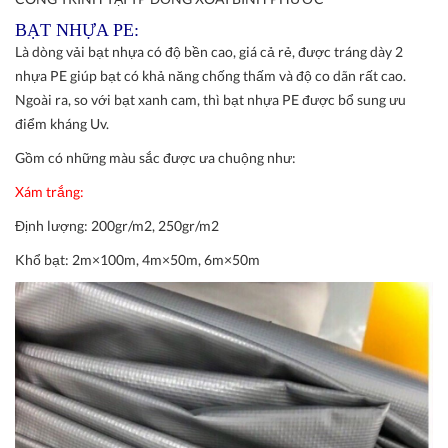
BẠT NHỰA PE:
Là dòng vải bạt nhựa có độ bền cao, giá cả rẻ, được tráng dày 2
nhựa PE giúp bạt có khả năng chống thấm và độ co dãn rất cao.
Ngoài ra, so với bạt xanh cam, thì bạt nhựa PE được bổ sung ưu
điểm kháng Uv.
Gồm có những màu sắc được ưa chuộng như:
Xám trắng:
Định lượng:
200gr/m2, 250gr/m2
Khổ bạt:
2m×100m, 4m×50m, 6m×50m