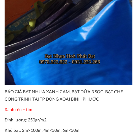
BÁO GIÁ BẠT NHỰA XANH CAM, BẠT DỨA 3 SỌC, BẠT CHE
CÔNG TRÌNH TẠI TP ĐỒNG XOÀI BÌNH PHƯỚC
Xanh rêu – tím:
Định lượng:
250gr/m2
Khổ bạt:
2m×100m, 4m×50m, 6m×50m