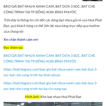
BÁO GIÁ BẠT NHỰA XANH CAM, BẠT DỨA 3 SỌC, BẠT CHE
CÔNG TRÌNH TẠI TP ĐỒNG XOÀI BÌNH PHƯỚC
Trên đây là thông tin chi tiết các dòng bạt nhựa giá rẻ của Hoà Phát
Đạt, quý khách hàng có thể liên hệ mua hàng trực tiếp qua hotline
của chúng tôi
Xin chân thành cảm ơn!
Đọc thêm tại:
BÁO GIÁ BẠT NHỰA XANH CAM, BẠT DỨA 3 SỌC, BẠT CHE
CÔNG TRÌNH TẠI TP ĐỒNG XOÀI BÌNH PHƯỚC
https://batchegiare.com/bao-gia-bat-nhua-xanh-cam-bat-dua-3-
soc-bat-che-cong-trinh-tai-binh-phuoc
https://batchegiare.com/bao-gia-bat-nhua-xanh-cam-bat-dua-3-
soc-bat-che-cong-trinh-tai-ba-ria-vung-tau
Hình ảnh:
Kho bạt nhựa Hoà Phát Đạt