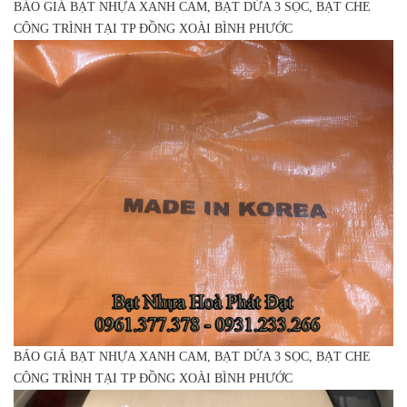
BÁO GIÁ BẠT NHỰA XANH CAM, BẠT DỨA 3 SỌC, BẠT CHE
CÔNG TRÌNH TẠI TP ĐỒNG XOÀI BÌNH PHƯỚC
BÁO GIÁ BẠT NHỰA XANH CAM, BẠT DỨA 3 SỌC, BẠT CHE
CÔNG TRÌNH TẠI TP ĐỒNG XOÀI BÌNH PHƯỚC