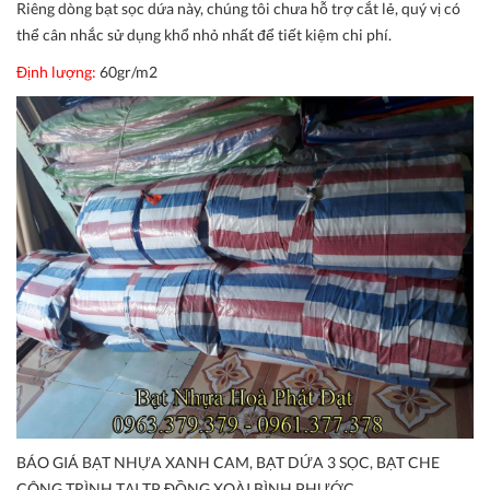
Riêng dòng bạt sọc dứa này, chúng tôi chưa hỗ trợ cắt lẻ, quý vị có
thể cân nhắc sử dụng khổ nhỏ nhất để tiết kiệm chi phí.
Định lượng:
60gr/m2
BÁO GIÁ BẠT NHỰA XANH CAM, BẠT DỨA 3 SỌC, BẠT CHE
CÔNG TRÌNH TẠI TP ĐỒNG XOÀI BÌNH PHƯỚC