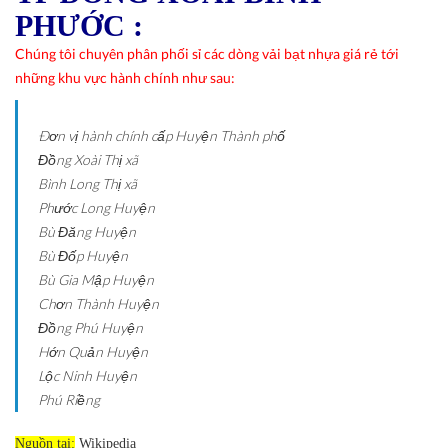
PHƯỚC :
Chúng tôi chuyên phân phối sỉ các dòng vải bạt nhựa giá rẻ tới
những khu vực hành chính như sau:
Ðơn vị hành chính cấp Huyện
Thành phố
Đồng Xoài
Thị xã
Bình Long
Thị xã
Phước Long
Huyện
Bù Đăng
Huyện
Bù Đốp
Huyện
Bù Gia Mập
Huyện
Chơn Thành
Huyện
Đồng Phú
Huyện
Hớn Quản
Huyện
Lộc Ninh
Huyện
Phú Riềng
Nguồn tại:
Wikipedia