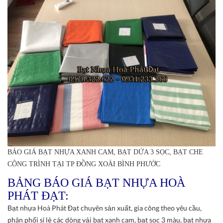
BÁO GIÁ BẠT NHỰA XANH CAM, BẠT DỨA 3 SỌC, BẠT CHE
CÔNG TRÌNH TẠI TP ĐỒNG XOÀI BÌNH PHƯỚC
BẢNG BÁO GIÁ BẠT NHỰA HOÀ
PHÁT ĐẠT:
Bạt nhựa Hoà Phát Đạt chuyên sản xuất, gia công theo yêu cầu,
phân phối sỉ lẻ các dòng vải bạt xanh cam, bạt sọc 3 màu, bạt nhựa