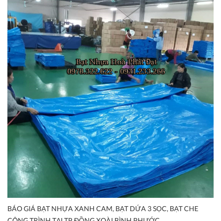
BÁO GIÁ BẠT NHỰA XANH CAM, BẠT DỨA 3 SỌC, BẠT CHE
CÔNG TRÌNH TẠI TP ĐỒNG XOÀI BÌNH PHƯỚC