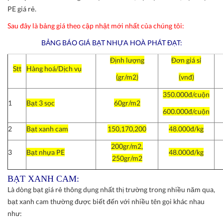
PE giá rẻ.
Sau đây là bảng giá theo cập nhật mới nhất của chúng tôi:
BẢNG BÁO GIÁ BẠT NHỰA HOÀ PHÁT ĐẠT:
Định lượng
Đơn giá sỉ
Stt
Hàng hoá/Dịch vụ
(gr/m2)
(vnđ)
350.000đ/cuộn
1
Bạt 3 sọc
60gr/m2
600.000đ/cuộn
2
Bạt xanh cam
150,170,200
48.000đ/kg
200gr/m2,
3
Bạt nhựa PE
48.000đ/kg
250gr/m2
BẠT XANH CAM:
Là dòng bạt giá rẻ thông dụng nhất thị trường trong nhiều năm qua,
bạt xanh cam thường được biết đến với nhiều tên gọi khác nhau
như: