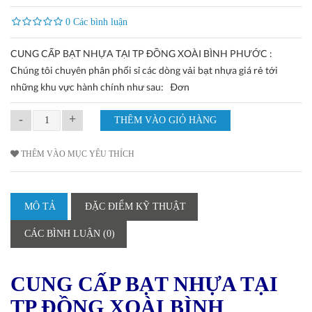
0 Các bình luận
CUNG CẤP BẠT NHỰA TẠI TP ĐỒNG XOÀI BÌNH PHƯỚC :
Chúng tôi chuyên phân phối sỉ các dòng vải bạt nhựa giá rẻ tới
những khu vực hành chính như sau: Ðơn
-
+
THÊM VÀO MỤC YÊU THÍCH
MÔ TẢ
ĐẶC ĐIỂM KỸ THUẬT
CÁC BÌNH LUẬN (0)
CUNG CẤP BẠT NHỰA TẠI
TP ĐỒNG XOÀI BÌNH