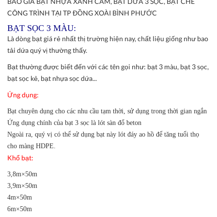
BÁO GIÁ BẠT NHỰA XANH CAM, BẠT DỨA 3 SỌC, BẠT CHE
CÔNG TRÌNH TẠI TP ĐỒNG XOÀI BÌNH PHƯỚC
BẠT SỌC 3 MÀU:
Là dòng bạt giá rẻ nhất thị trường hiện nay, chất liệu giống như bao
tải dứa quý vị thường thấy.
Bạt thường được biết đến với các tên gọi như: bạt 3 màu, bạt 3 sọc,
bạt sọc kẻ, bạt nhựa sọc dứa...
Ứng dụng:
Bạt chuyên dụng cho các nhu cầu tạm thời, sử dụng trong thời gian ngắn
Ứng dụng chính của bạt 3 sọc là lót sàn đổ beton
Ngoài ra, quý vị có thể sử dụng bạt này lót đáy ao hồ để tăng tuổi thọ
cho màng HDPE.
Khổ bạt:
3,8m×50m
3,9m×50m
4m×50m
6m×50m