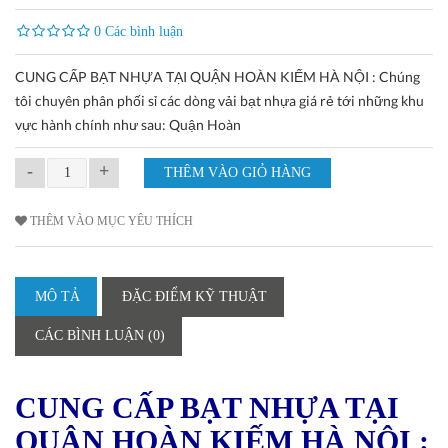
0 Các bình luận
CUNG CẤP BẠT NHỰA TẠI QUẬN HOÀN KIẾM HÀ NỘI : Chúng
tôi chuyên phân phối sỉ các dòng vải bạt nhựa giá rẻ tới những khu
vực hành chính như sau: Quận Hoàn
-
+
THÊM VÀO MỤC YÊU THÍCH
MÔ TẢ
ĐẶC ĐIỂM KỸ THUẬT
CÁC BÌNH LUẬN (0)
CUNG CẤP BẠT NHỰA TẠI
QUẬN HOÀN KIẾM HÀ NỘI :