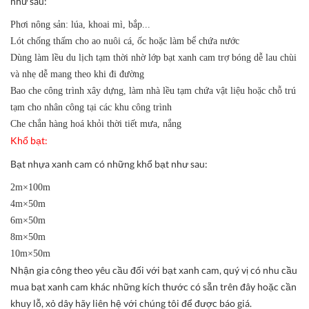
như sau:
Phơi nông sản: lúa, khoai mì, bắp...
Lót chống thấm cho ao nuôi cá, ốc hoặc làm bể chứa nước
Dùng làm lều du lịch tạm thời nhờ lớp bạt xanh cam trợ bóng dễ lau chùi
và nhẹ dễ mang theo khi đi đường
Bao che công trình xây dựng, làm nhà lều tạm chứa vật liệu hoặc chỗ trú
tạm cho nhân công tại các khu công trình
Che chắn hàng hoá khỏi thời tiết mưa, nắng
Khổ bạt:
Bạt nhựa xanh cam có những khổ bạt như sau:
2m×100m
4m×50m
6m×50m
8m×50m
10m×50m
Nhận gia công theo yêu cầu đối với bạt xanh cam, quý vị có nhu cầu
mua bạt xanh cam khác những kích thước có sẵn trên đây hoặc cần
khuy lỗ, xỏ dây hãy liên hệ với chúng tôi để được báo giá.