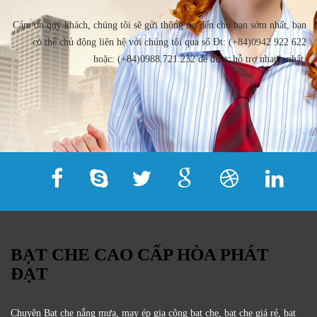
Cảm ơn quý khách, chúng tôi sẽ gửi thông tin đến cho bạn sớm nhất, bạn
có thể chủ động liên hệ với chúng tôi qua số Đt: (+84)0942 922 622
hoặc: (+84)0988.721.232 để được hỗ trợ nhanh nhất.
BẠT CHE CAO CẤP HÒA PHÁT
ĐẠT
Chuyên Bạt che nắng mưa, may ép gia công bạt che, bạt che giá rẻ, bạt