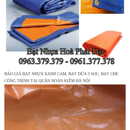
BÁO GIÁ BẠT NHỰA XANH CAM, BẠT DỨA 3 SỌC, BẠT CHE
CÔNG TRÌNH TẠI QUẬN HOÀN KIẾM HÀ NỘI