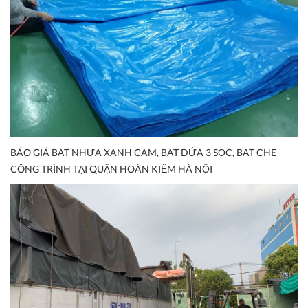
BÁO GIÁ BẠT NHỰA XANH CAM, BẠT DỨA 3 SỌC, BẠT CHE
CÔNG TRÌNH TẠI QUẬN HOÀN KIẾM HÀ NỘI