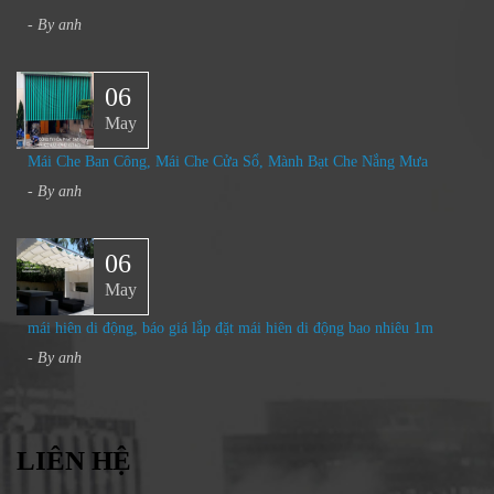
- By
anh
06
May
Mái Che Ban Công, Mái Che Cửa Sổ, Mành Bạt Che Nắng Mưa​
- By
anh
06
May
mái hiên di động, báo giá lắp đặt mái hiên di động bao nhiêu 1m
- By
anh
LIÊN HỆ