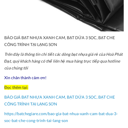
BÁO GIÁ BẠT NHỰA XANH CAM, BẠT DỨA 3 SỌC, BẠT CHE
CÔNG TRÌNH TẠI LẠNG SƠN
Trên đây là thông tin chi tiết các dòng bạt nhựa giá rẻ của Hoà Phát
Đạt, quý khách hàng có thể liên hệ mua hàng trực tiếp qua hotline
của chúng tôi
Xin chân thành cảm ơn!
Đọc thêm tại:
BÁO GIÁ BẠT NHỰA XANH CAM, BẠT DỨA 3 SỌC, BẠT CHE
CÔNG TRÌNH TẠI LẠNG SƠN
https://batchegiare.com/bao-gia-bat-nhua-xanh-cam-bat-dua-3-
soc-bat-che-cong-trinh-tai-lang-son