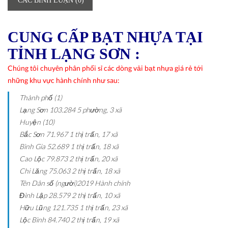
CÁC BÌNH LUẬN (0)
CUNG CẤP BẠT NHỰA TẠI
TỈNH LẠNG SƠN :
Chúng tôi chuyên phân phối sỉ các dòng vải bạt nhựa giá rẻ tới
những khu vực hành chính như sau:
Thành phố (1)
Lạng Sơn
103.284
5 phường, 3 xã
Huyện (10)
Bắc Sơn
71.967
1 thị trấn, 17 xã
Bình Gia
52.689
1 thị trấn, 18 xã
Cao Lộc
79.873
2 thị trấn, 20 xã
Chi Lăng
75.063
2 thị trấn, 18 xã
Tên
Dân số (người)2019
Hành chính
Đình Lập
28.579
2 thị trấn, 10 xã
Hữu Lũng
121.735
1 thị trấn, 23 xã
Lộc Bình
84.740
2 thị trấn, 19 xã