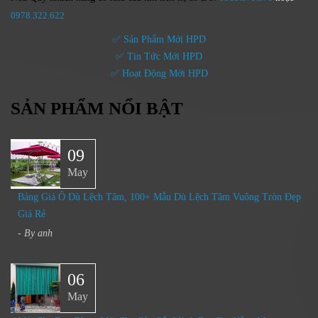
0
978.322.622
✅ Sản Phẩm Mới HPD
✅ Tin Tức Mới HPD
✅ Hoạt Động Mới HPD
SẢN PHẨM NỔI BẬT
09
May
Bảng Giá Ô Dù Lệch Tâm, 100+ Mẫu Dù Lệch Tâm Vuông Tròn Đẹp
Giá Rẻ
- By
anh
06
May