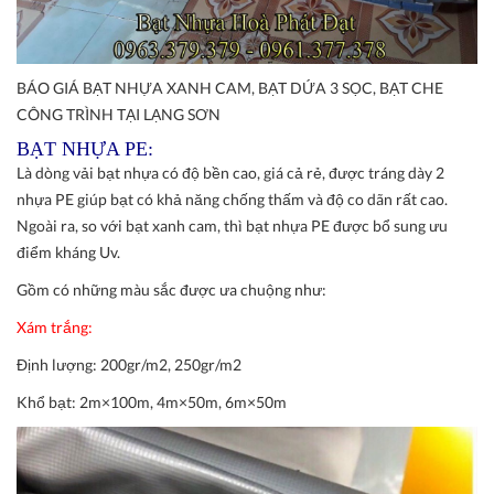
BÁO GIÁ BẠT NHỰA XANH CAM, BẠT DỨA 3 SỌC, BẠT CHE
CÔNG TRÌNH TẠI LẠNG SƠN
BẠT NHỰA PE:
Là dòng vải bạt nhựa có độ bền cao, giá cả rẻ, được tráng dày 2
nhựa PE giúp bạt có khả năng chống thấm và độ co dãn rất cao.
Ngoài ra, so với bạt xanh cam, thì bạt nhựa PE được bổ sung ưu
điểm kháng Uv.
Gồm có những màu sắc được ưa chuộng như:
Xám trắng:
Định lượng:
200gr/m2, 250gr/m2
Khổ bạt:
2m×100m, 4m×50m, 6m×50m