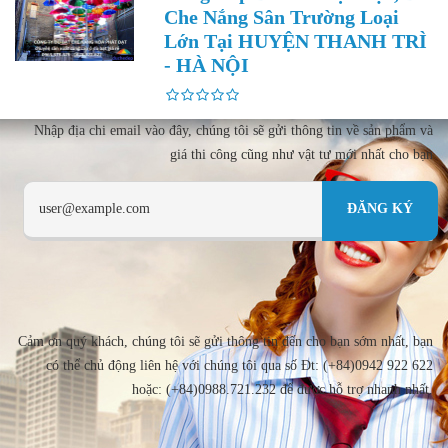
Che Nắng Sân Trường Loại
Lớn Tại HUYỆN THANH TRÌ
- HÀ NỘI
Nhập địa chi email vào đây, chúng tôi sẽ gửi thông tin về sản phẩm và
giá thi công cũng như vật tư mới nhất cho bạn
Cảm ơn quý khách, chúng tôi sẽ gửi thông tin đến cho bạn sớm nhất, bạn
có thể chủ động liên hệ với chúng tôi qua số Đt: (+84)0942 922 622
hoặc: (+84)0988.721.232 để được hỗ trợ nhanh nhất.