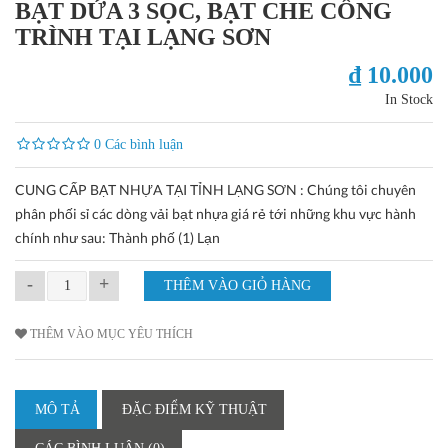
BẠT DỨA 3 SỌC, BẠT CHE CÔNG
TRÌNH TẠI LẠNG SƠN
₫ 10.000
In Stock
0 Các bình luận
CUNG CẤP BẠT NHỰA TẠI TỈNH LẠNG SƠN : Chúng tôi chuyên
phân phối sỉ các dòng vải bạt nhựa giá rẻ tới những khu vực hành
chính như sau: Thành phố (1) Lạn
-
+
THÊM VÀO MỤC YÊU THÍCH
MÔ TẢ
ĐẶC ĐIỂM KỸ THUẬT