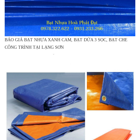
BÁO GIÁ BẠT NHỰA XANH CAM, BẠT DỨA 3 SỌC, BẠT CHE
CÔNG TRÌNH TẠI LẠNG SƠN