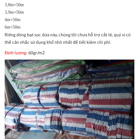
3,8m×50m
3,9m×50m
4m×50m
6m×50m
Riêng dòng bạt sọc dứa này, chúng tôi chưa hỗ trợ cắt lẻ, quý vị có
thể cân nhắc sử dụng khổ nhỏ nhất để tiết kiệm chi phí.
Định lượng:
60gr/m2