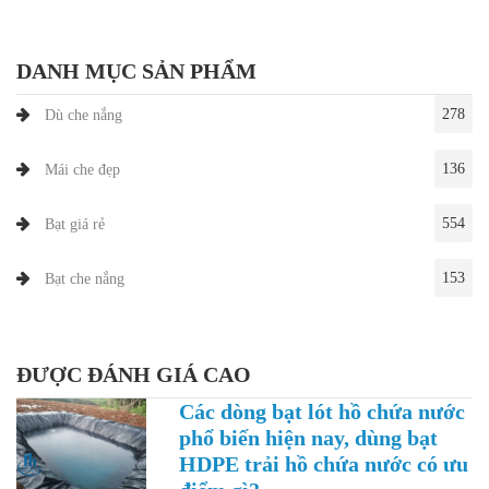
DANH MỤC SẢN PHẨM
278
Dù che nắng
136
Mái che đẹp
554
Bạt giá rẻ
153
Bạt che nắng
ĐƯỢC ĐÁNH GIÁ CAO
Các dòng bạt lót hồ chứa nước
phổ biến hiện nay, dùng bạt
HDPE trải hồ chứa nước có ưu