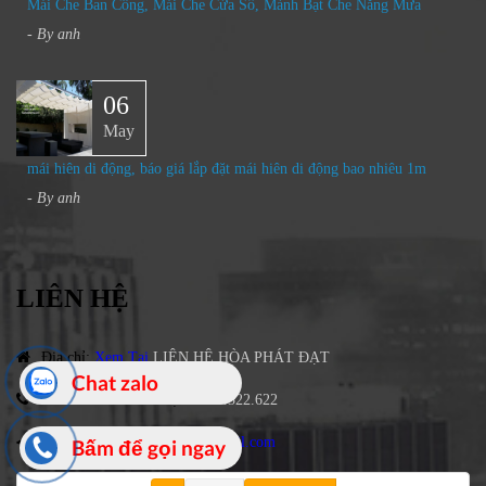
Mái Che Ban Công, Mái Che Cửa Sổ, Mành Bạt Che Nắng Mưa​
- By
anh
06
May
mái hiên di động, báo giá lắp đặt mái hiên di động bao nhiêu 1m
- By
anh
LIÊN HỆ
Địa chỉ
:
Xem Tại
LIÊN HỆ HÒA PHÁT ĐẠT
Chat zalo
ĐT
:
0963.379.379
hoặc
:
0978.322.622
Mail:
hoaphatdatgroup79@gmail.com
Bấm để gọi ngay