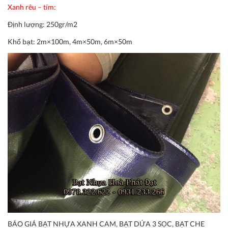
Xanh rêu – tím:
Định lượng:
250gr/m2
Khổ bạt:
2m×100m, 4m×50m, 6m×50m
BÁO GIÁ BẠT NHỰA XANH CAM, BẠT DỨA 3 SỌC, BẠT CHE