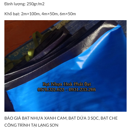
Định lượng:
250gr/m2
Khổ bạt:
2m×100m, 4m×50m, 6m×50m
BÁO GIÁ BẠT NHỰA XANH CAM, BẠT DỨA 3 SỌC, BẠT CHE
CÔNG TRÌNH TẠI LẠNG SƠN