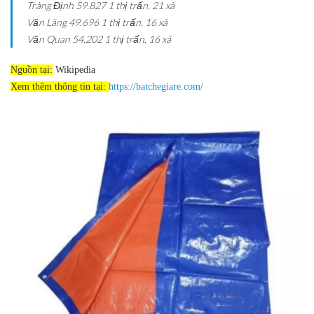
Tràng Định
59.827
1 thị trấn, 21 xã
Văn Lãng
49.696
1 thị trấn, 16 xã
Văn Quan
54.202
1 thị trấn, 16 xã
Nguồn tại:
Wikipedia
Xem thêm thông tin tại:
https://batchegiare.com/