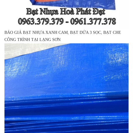
BÁO GIÁ BẠT NHỰA XANH CAM, BẠT DỨA 3 SỌC, BẠT CHE
CÔNG TRÌNH TẠI LẠNG SƠN