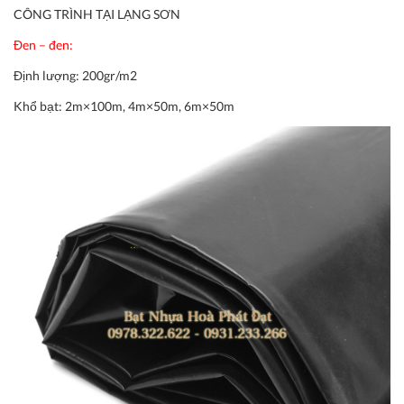
CÔNG TRÌNH TẠI LẠNG SƠN
Đen – đen:
Định lượng:
200gr/m2
Khổ bạt:
2m×100m, 4m×50m, 6m×50m