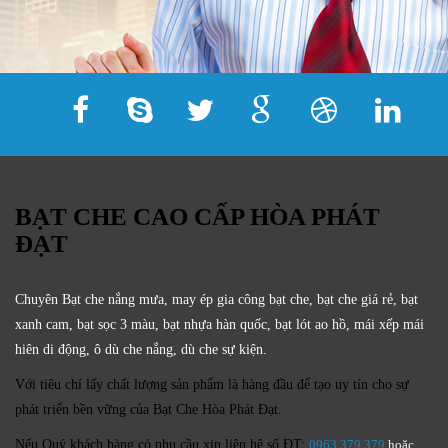
BẠT CHE CAO CẤP HÒA PHÁT
ĐẠT
Chuyên Bạt che nắng mưa, may ép gia công bạt che, bạt che giá rẻ, bạt
xanh cam, bạt sọc 3 màu, bạt nhựa hàn quốc, bạt lót ao hồ, mái xếp mái
hiên di động, ô dù che nắng, dù che sự kiện.
Với tiêu chí lấy
chất lượng sản phẩm
là hàng đầu để tạo uy tín cho sự
phát triển bền vững của
Bạt Che Hòa Phát Đạt.
Nếu Quý khách hàng có nhu cầu xin liên hệ số ĐT:
0963.379.379
hoặc