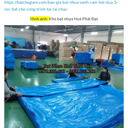
https://batchegiare.com/bao-gia-bat-nhua-xanh-cam-bat-dua-3-
soc-bat-che-cong-trinh-tai-lai-chau
Hình ảnh:
Kho bạt nhựa Hoà Phát Đạt