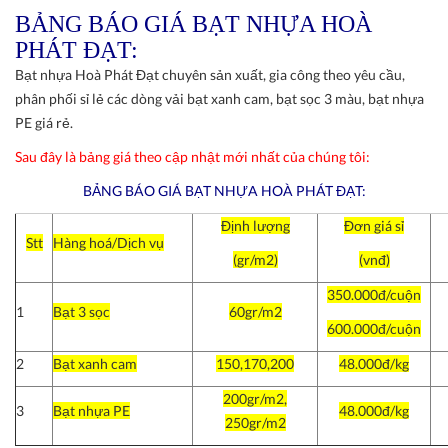
BẢNG BÁO GIÁ BẠT NHỰA HOÀ
PHÁT ĐẠT:
Bạt nhựa Hoà Phát Đạt chuyên sản xuất, gia công theo yêu cầu,
phân phối sỉ lẻ các dòng vải bạt xanh cam, bạt sọc 3 màu, bạt nhựa
PE giá rẻ.
Sau đây là bảng giá theo cập nhật mới nhất của chúng tôi:
BẢNG BÁO GIÁ BẠT NHỰA HOÀ PHÁT ĐẠT:
Định lượng
Đơn giá sỉ
Stt
Hàng hoá/Dịch vụ
(gr/m2)
(vnđ)
350.000đ/cuộn
1
Bạt 3 sọc
60gr/m2
600.000đ/cuộn
2
Bạt xanh cam
150,170,200
48.000đ/kg
200gr/m2,
3
Bạt nhựa PE
48.000đ/kg
250gr/m2