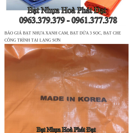
BÁO GIÁ BẠT NHỰA XANH CAM, BẠT DỨA 3 SỌC, BẠT CHE
CÔNG TRÌNH TẠI LẠNG SƠN