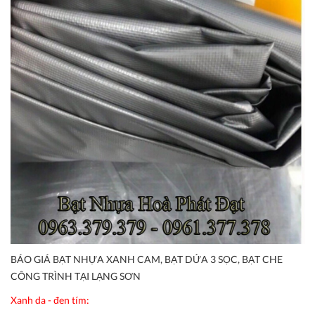
BÁO GIÁ BẠT NHỰA XANH CAM, BẠT DỨA 3 SỌC, BẠT CHE
CÔNG TRÌNH TẠI LẠNG SƠN
Xanh da - đen tím: