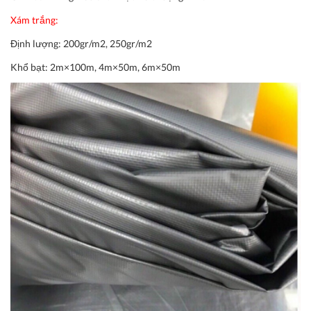
Xám trắng:
Định lượng:
200gr/m2, 250gr/m2
Khổ bạt:
2m×100m, 4m×50m, 6m×50m