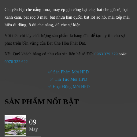
Chuyên Bạt che nắng mưa, may ép gia công bạt che, bạt che giá rẻ, bạt
xanh cam, bạt sọc 3 màu, bạt nhựa hàn quốc, bạt lót ao hồ, mái xếp mái
hiên di động, ô dù che nắng, dù che sự kiện.
Với tiêu chí lấy
chất lượng sản phẩm
là hàng đầu để tạo uy tín cho sự
phát triển bền vững của
Bạt Che Hòa Phát Đạt.
Nếu Quý khách hàng có nhu cầu xin liên hệ số ĐT:
0963.379.379
hoặc
0
978.322.622
✅ Sản Phẩm Mới HPD
✅ Tin Tức Mới HPD
✅ Hoạt Động Mới HPD
SẢN PHẨM NỔI BẬT
09
May