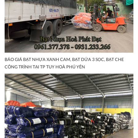
BÁO GIÁ BẠT NHỰA XANH CAM, BẠT DỨA 3 SỌC, BẠT CHE
CÔNG TRÌNH TẠI TP TUY HOÀ PHÚ YÊN