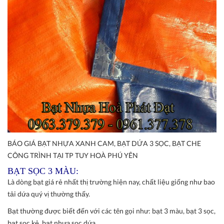
BÁO GIÁ BẠT NHỰA XANH CAM, BẠT DỨA 3 SỌC, BẠT CHE
CÔNG TRÌNH TẠI TP TUY HOÀ PHÚ YÊN
BẠT SỌC 3 MÀU:
Là dòng bạt giá rẻ nhất thị trường hiện nay, chất liệu giống như bao
tải dứa quý vị thường thấy.
Bạt thường được biết đến với các tên gọi như: bạt 3 màu, bạt 3 sọc,
bạt sọc kẻ, bạt nhựa sọc dứa...