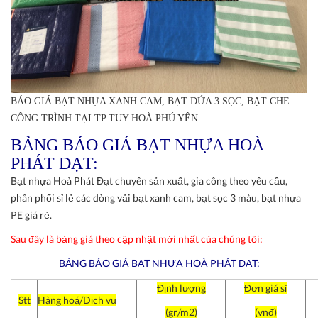
BÁO GIÁ BẠT NHỰA XANH CAM, BẠT DỨA 3 SỌC, BẠT CHE
CÔNG TRÌNH TẠI TP TUY HOÀ PHÚ YÊN
BẢNG BÁO GIÁ BẠT NHỰA HOÀ
PHÁT ĐẠT:
Bạt nhựa Hoà Phát Đạt chuyên sản xuất, gia công theo yêu cầu,
phân phối sỉ lẻ các dòng vải bạt xanh cam, bạt sọc 3 màu, bạt nhựa
PE giá rẻ.
Sau đây là bảng giá theo cập nhật mới nhất của chúng tôi:
BẢNG BÁO GIÁ BẠT NHỰA HOÀ PHÁT ĐẠT:
Định lượng
Đơn giá sỉ
Stt
Hàng hoá/Dịch vụ
(gr/m2)
(vnđ)