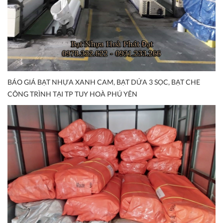
BÁO GIÁ BẠT NHỰA XANH CAM, BẠT DỨA 3 SỌC, BẠT CHE
CÔNG TRÌNH TẠI TP TUY HOÀ PHÚ YÊN