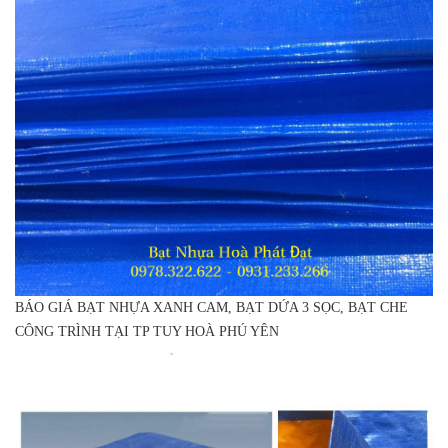
BÁO GIÁ BẠT NHỰA XANH CAM, BẠT DỨA 3 SỌC, BẠT CHE
CÔNG TRÌNH TẠI TP TUY HOÀ PHÚ YÊN