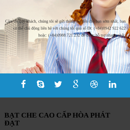
Cảm ơn quý khách, chúng tôi sẽ gửi thông tin đến cho bạn sớm nhất, bạn
có thể chủ động liên hệ với chúng tôi qua số Đt: (+84)0942 922 622
hoặc: (+84)0988.721.232 để được hỗ trợ nhanh nhất.
BẠT CHE CAO CẤP HÒA PHÁT
ĐẠT