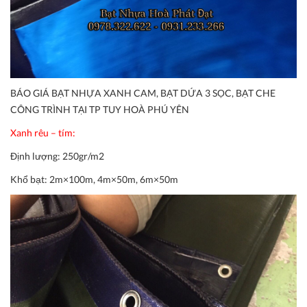
BÁO GIÁ BẠT NHỰA XANH CAM, BẠT DỨA 3 SỌC, BẠT CHE
CÔNG TRÌNH TẠI TP TUY HOÀ PHÚ YÊN
Xanh rêu – tím:
Định lượng:
250gr/m2
Khổ bạt:
2m×100m, 4m×50m, 6m×50m