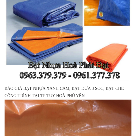
BÁO GIÁ BẠT NHỰA XANH CAM, BẠT DỨA 3 SỌC, BẠT CHE
CÔNG TRÌNH TẠI TP TUY HOÀ PHÚ YÊN