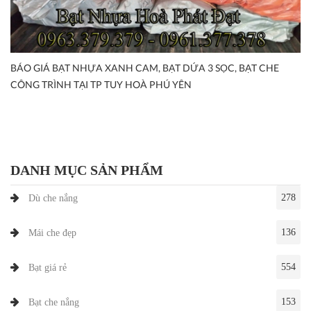
BÁO GIÁ BẠT NHỰA XANH CAM, BẠT DỨA 3 SỌC, BẠT CHE
CÔNG TRÌNH TẠI TP TUY HOÀ PHÚ YÊN
DANH MỤC SẢN PHẨM
278
Dù che nắng
136
Mái che đẹp
554
Bạt giá rẻ
153
Bạt che nắng