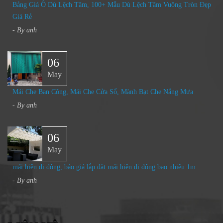
Bảng Giá Ô Dù Lệch Tâm, 100+ Mẫu Dù Lệch Tâm Vuông Tròn Đẹp
Giá Rẻ
- By
anh
06
May
Mái Che Ban Công, Mái Che Cửa Sổ, Mành Bạt Che Nắng Mưa​
- By
anh
06
May
mái hiên di động, báo giá lắp đặt mái hiên di động bao nhiêu 1m
- By
anh