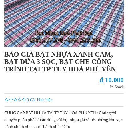
BÁO GIÁ BẠT NHỰA XANH CAM,
BẠT DỨA 3 SỌC, BẠT CHE CÔNG
TRÌNH TẠI TP TUY HOÀ PHÚ YÊN
₫ 10.000
In Stock
0 Các bình luận
CUNG CẤP BẠT NHỰA TẠI TP TUY HOÀ PHÚ YÊN : Chúng tôi
chuyên phân phối sỉ các dòng vải bạt nhựa giá rẻ tới những khu vực
hành chính như sau: Thành phố (1) Tu