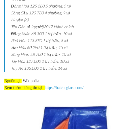
Đông Hòa
125.280
5 phường, 5 xã
Sông Cầu
120.780
4 phường, 9 xã
Huyện (6)
Tên
Dân số (người)2017
Hành chính
Đồng Xuân
65.300
1 thị trấn, 10 xã
Phú Hòa
113.850
1 thị trấn, 8 xã
Sơn Hòa
60.290
1 thị trấn, 13 xã
Sông Hinh
58.700
1 thị trấn, 10 xã
Tây Hòa
127.000
1 thị trấn, 10 xã
Tuy An
133.000
1 thị trấn, 14 xã
Nguồn tại:
Wikipedia
Xem thêm thông tin tại:
https://batchegiare.com/