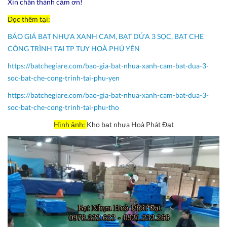
Xin chân thành cảm ơn!
Đọc thêm tại:
BÁO GIÁ BẠT NHỰA XANH CAM, BẠT DỨA 3 SỌC, BẠT CHE
CÔNG TRÌNH TẠI TP TUY HOÀ PHÚ YÊN
https://batchegiare.com/bao-gia-bat-nhua-xanh-cam-bat-dua-3-
soc-bat-che-cong-trinh-tai-phu-yen
https://batchegiare.com/bao-gia-bat-nhua-xanh-cam-bat-dua-3-
soc-bat-che-cong-trinh-tai-phu-tho
Hình ảnh:
Kho bạt nhựa Hoà Phát Đạt