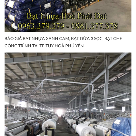
BÁO GIÁ BẠT NHỰA XANH CAM, BẠT DỨA 3 SỌC, BẠT CHE
CÔNG TRÌNH TẠI TP TUY HOÀ PHÚ YÊN