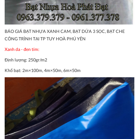
BÁO GIÁ BẠT NHỰA XANH CAM, BẠT DỨA 3 SỌC, BẠT CHE
CÔNG TRÌNH TẠI TP TUY HOÀ PHÚ YÊN
Xanh da - đen tím:
Định lượng:
250gr/m2
Khổ bạt:
2m×100m, 4m×50m, 6m×50m