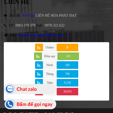
LIÊN HỆ
Địa chỉ
:
Xem Tại
LIÊN HỆ HÒA PHÁT ĐẠT
ĐT
:
0963.379.379
hoặc
:
0978.322.622
Mail:
hoaphatdatgroup79@gmail.com
Online
0
Hôm nay
101
Week
349
Tháng
798
Năm
9,258
Chat zalo
Tổng
39,953
Bấm để gọi ngay