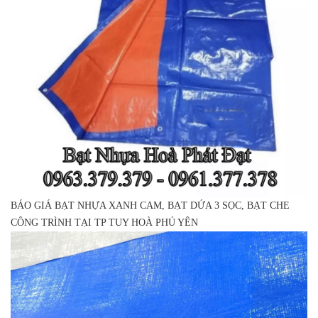
BÁO GIÁ BẠT NHỰA XANH CAM, BẠT DỨA 3 SỌC, BẠT CHE
CÔNG TRÌNH TẠI TP TUY HOÀ PHÚ YÊN