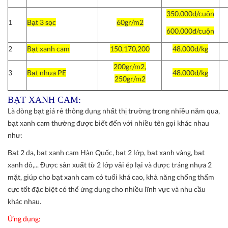
350.000đ/cuộn
1
Bạt 3 sọc
60gr/m2
600.000đ/cuộn
2
Bạt xanh cam
150,170,200
48.000đ/kg
200gr/m2,
3
Bạt nhựa PE
48.000đ/kg
250gr/m2
BẠT XANH CAM:
Là dòng bạt giá rẻ thông dụng nhất thị trường trong nhiều năm qua,
bạt xanh cam thường được biết đến với nhiều tên gọi khác nhau
như:
Bạt 2 da, bạt xanh cam Hàn Quốc, bạt 2 lớp, bạt xanh vàng, bạt
xanh đỏ,... Được sản xuất từ 2 lớp vải ép lại và được tráng nhựa 2
mặt, giúp cho bạt xanh cam có tuổi khá cao, khả năng chống thấm
cực tốt đặc biệt có thể ứng dụng cho nhiều lĩnh vực và nhu cầu
khác nhau.
Ứng dụng: