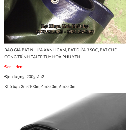
BÁO GIÁ BẠT NHỰA XANH CAM, BẠT DỨA 3 SỌC, BẠT CHE
CÔNG TRÌNH TẠI TP TUY HOÀ PHÚ YÊN
Đen – đen:
Định lượng:
200gr/m2
Khổ bạt:
2m×100m, 4m×50m, 6m×50m