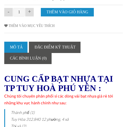
-
+
THÊM VÀO MỤC YÊU THÍCH
MÔ TẢ
ĐẶC ĐIỂM KỸ THUẬT
CÁC BÌNH LUẬN (0)
CUNG CẤP BẠT NHỰA TẠI
TP TUY HOÀ PHÚ YÊN :
Chúng tôi chuyên phân phối sỉ các dòng vải bạt nhựa giá rẻ tới
những khu vực hành chính như sau:
Thành phố (1)
Tuy Hòa
312.840
12 phường, 4 xã
Thị xã (2)