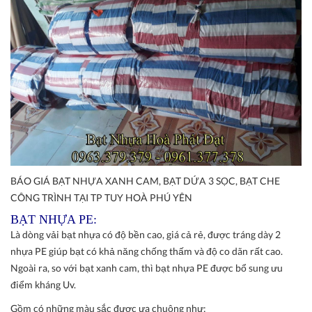
BÁO GIÁ BẠT NHỰA XANH CAM, BẠT DỨA 3 SỌC, BẠT CHE
CÔNG TRÌNH TẠI TP TUY HOÀ PHÚ YÊN
BẠT NHỰA PE:
Là dòng vải bạt nhựa có độ bền cao, giá cả rẻ, được tráng dày 2
nhựa PE giúp bạt có khả năng chống thấm và độ co dãn rất cao.
Ngoài ra, so với bạt xanh cam, thì bạt nhựa PE được bổ sung ưu
điểm kháng Uv.
Gồm có những màu sắc được ưa chuộng như: