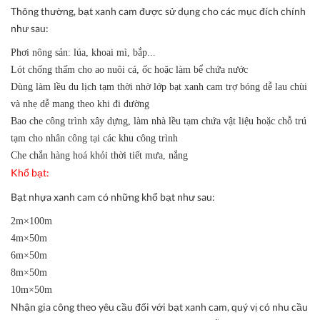
Thông thường, bạt xanh cam được sử dụng cho các mục đích chính
như sau:
Phơi nông sản: lúa, khoai mì, bắp...
Lót chống thấm cho ao nuôi cá, ốc hoặc làm bể chứa nước
Dùng làm lều du lịch tạm thời nhờ lớp bạt xanh cam trợ bóng dễ lau chùi
và nhẹ dễ mang theo khi đi đường
Bao che công trình xây dựng, làm nhà lều tạm chứa vật liệu hoặc chỗ trú
tạm cho nhân công tại các khu công trình
Che chắn hàng hoá khỏi thời tiết mưa, nắng
Khổ bạt:
Bạt nhựa xanh cam có những khổ bạt như sau:
2m×100m
4m×50m
6m×50m
8m×50m
10m×50m
Nhận gia công theo yêu cầu đối với bạt xanh cam, quý vị có nhu cầu