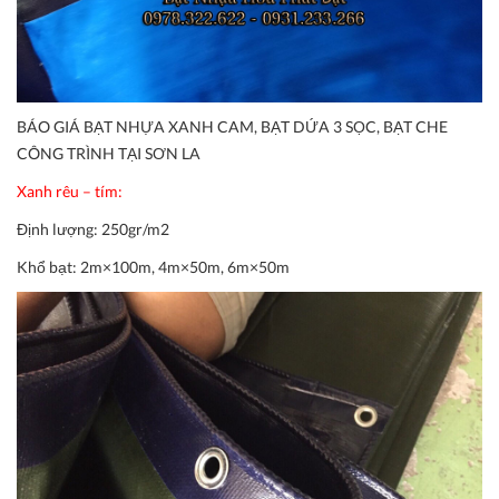
BÁO GIÁ BẠT NHỰA XANH CAM, BẠT DỨA 3 SỌC, BẠT CHE
CÔNG TRÌNH TẠI SƠN LA
Xanh rêu – tím:
Định lượng:
250gr/m2
Khổ bạt:
2m×100m, 4m×50m, 6m×50m