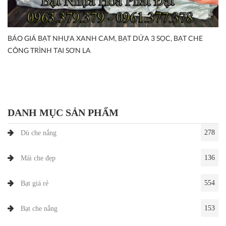
BÁO GIÁ BẠT NHỰA XANH CAM, BẠT DỨA 3 SỌC, BẠT CHE
CÔNG TRÌNH TẠI SƠN LA
DANH MỤC SẢN PHẨM
278
Dù che nắng
136
Mái che đẹp
554
Bạt giá rẻ
153
Bạt che nắng