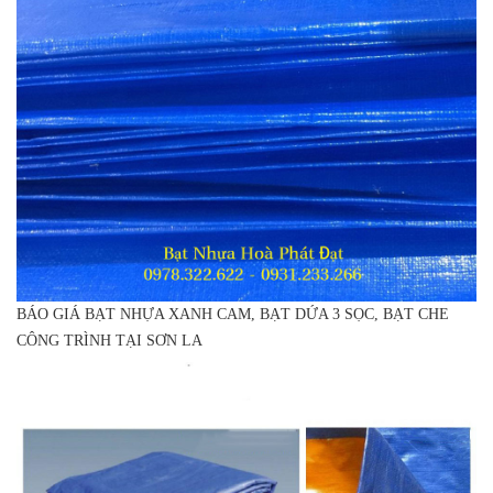
BÁO GIÁ BẠT NHỰA XANH CAM, BẠT DỨA 3 SỌC, BẠT CHE
CÔNG TRÌNH TẠI SƠN LA