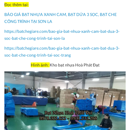
Đọc thêm tại:
BÁO GIÁ BẠT NHỰA XANH CAM, BẠT DỨA 3 SỌC, BẠT CHE
CÔNG TRÌNH TẠI SƠN LA
https://batchegiare.com/bao-gia-bat-nhua-xanh-cam-bat-dua-3-
soc-bat-che-cong-trinh-tai-son-la
https://batchegiare.com/bao-gia-bat-nhua-xanh-cam-bat-dua-3-
soc-bat-che-cong-trinh-tai-soc-trang
Hình ảnh:
Kho bạt nhựa Hoà Phát Đạt