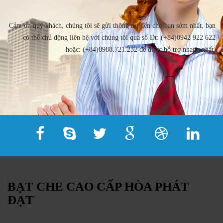
Cảm ơn quý khách, chúng tôi sẽ gửi thông tin đến cho bạn sớm nhất, bạn
có thể chủ động liên hệ với chúng tôi qua số Đt: (+84)0942 922 622
hoặc: (+84)0988.721.232 để được hỗ trợ nhanh nhất.
BẠT CHE CAO CẤP HÒA PHÁT
ĐẠT