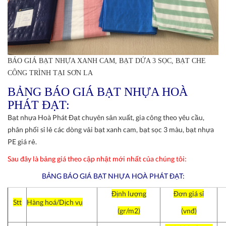
BÁO GIÁ BẠT NHỰA XANH CAM, BẠT DỨA 3 SỌC, BẠT CHE
CÔNG TRÌNH TẠI SƠN LA
BẢNG BÁO GIÁ BẠT NHỰA HOÀ
PHÁT ĐẠT:
Bạt nhựa Hoà Phát Đạt chuyên sản xuất, gia công theo yêu cầu,
phân phối sỉ lẻ các dòng vải bạt xanh cam, bạt sọc 3 màu, bạt nhựa
PE giá rẻ.
Sau đây là bảng giá theo cập nhật mới nhất của chúng tôi:
BẢNG BÁO GIÁ BẠT NHỰA HOÀ PHÁT ĐẠT:
Định lượng
Đơn giá sỉ
Stt
Hàng hoá/Dịch vụ
(gr/m2)
(vnđ)