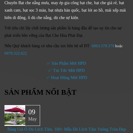
Chuyên Bạt che nắng mưa, may ép gia công bạt che, bạt che giá rẻ, bạt
xanh cam, bạt sọc 3 màu, bạt nhựa hàn quốc, bạt lót ao hồ, mái xếp mái
hiên di động, ô dù che nắng, dù che sự kiện.
Với tiêu chí lấy
chất lượng sản phẩm
là hàng đầu để tạo uy tín cho sự
phát triển bền vững của
Bạt Che Hòa Phát Đạt.
Nếu Quý khách hàng có nhu cầu xin liên hệ số ĐT:
0963.379.379
hoặc
0
978.322.622
✅ Sản Phẩm Mới HPD
✅ Tin Tức Mới HPD
✅ Hoạt Động Mới HPD
SẢN PHẨM NỔI BẬT
09
May
Bảng Giá Ô Dù Lệch Tâm, 100+ Mẫu Dù Lệch Tâm Vuông Tròn Đẹp