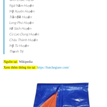
Ngã Năm
Huyện
Mỹ Xuyên
Huyện
Trần Đề
Huyện
Long Phú
Huyện
Kế Sách
Huyện
Cù Lao Dung
Huyện
Châu Thành
Huyện
Mỹ Tú
Huyện
Thạnh Trị
Nguồn tại:
Wikipedia
Xem thêm thông tin tại:
https://batchegiare.com/