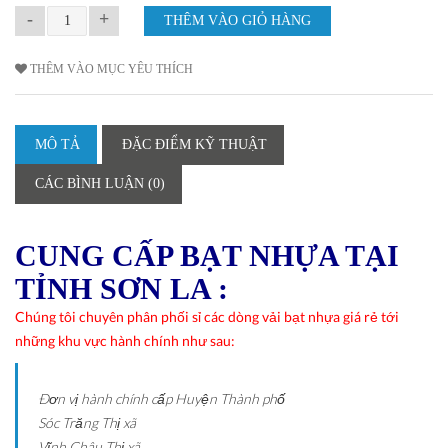
-
+
THÊM VÀO MỤC YÊU THÍCH
MÔ TẢ
ĐẶC ĐIỂM KỸ THUẬT
CÁC BÌNH LUẬN (0)
CUNG CẤP BẠT NHỰA TẠI
TỈNH SƠN LA :
Chúng tôi chuyên phân phối sỉ các dòng vải bạt nhựa giá rẻ tới
những khu vực hành chính như sau:
Ðơn vị hành chính cấp Huyện
Thành phố
Sóc Trăng
Thị xã
Vĩnh Châu
Thị xã