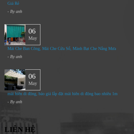
Giá Rẻ
- By
anh
06
May
Mái Che Ban Công, Mái Che Cửa Sổ, Mành Bạt Che Nắng Mưa​
- By
anh
06
May
mái hiên di động, báo giá lắp đặt mái hiên di động bao nhiêu 1m
- By
anh
LIÊN HỆ