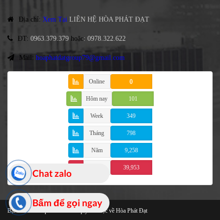
Địa chỉ
:
Xem Tại
LIÊN HỆ HÒA PHÁT ĐẠT
ĐT
:
0963.379.379
hoặc
:
0978.322.622
Mail:
hoaphatdatgroup79@gmail.com
Online
0
Hôm nay
101
Week
349
Tháng
798
Năm
9,258
Tổng
39,953
Chat zalo
Bấm để gọi ngay
Bạt Che Cao Cấp
© 2021 Bản quyền thuộc về Hòa Phát Đạt