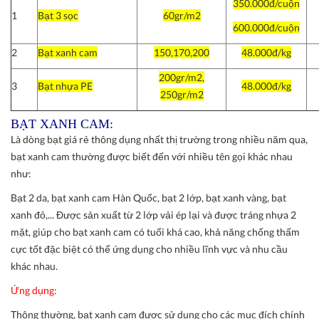
350.000đ/cuộn
1
Bạt 3 sọc
60gr/m2
600.000đ/cuộn
2
Bạt xanh cam
150,170,200
48.000đ/kg
200gr/m2,
3
Bạt nhựa PE
48.000đ/kg
250gr/m2
BẠT XANH CAM:
Là dòng bạt giá rẻ thông dụng nhất thị trường trong nhiều năm qua,
bạt xanh cam thường được biết đến với nhiều tên gọi khác nhau
như:
Bạt 2 da, bạt xanh cam Hàn Quốc, bạt 2 lớp, bạt xanh vàng, bạt
xanh đỏ,... Được sản xuất từ 2 lớp vải ép lại và được tráng nhựa 2
mặt, giúp cho bạt xanh cam có tuổi khá cao, khả năng chống thấm
cực tốt đặc biệt có thể ứng dụng cho nhiều lĩnh vực và nhu cầu
khác nhau.
Ứng dụng:
Thông thường, bạt xanh cam được sử dụng cho các mục đích chính