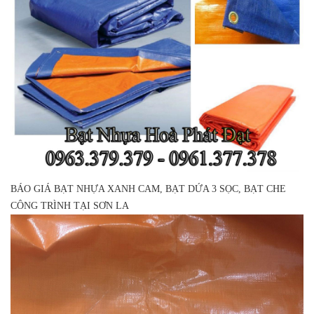
BÁO GIÁ BẠT NHỰA XANH CAM, BẠT DỨA 3 SỌC, BẠT CHE
CÔNG TRÌNH TẠI SƠN LA