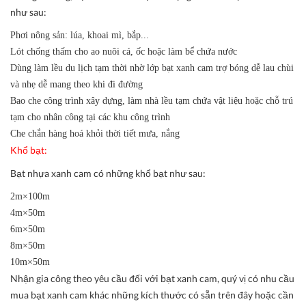
như sau:
Phơi nông sản: lúa, khoai mì, bắp...
Lót chống thấm cho ao nuôi cá, ốc hoặc làm bể chứa nước
Dùng làm lều du lịch tạm thời nhờ lớp bạt xanh cam trợ bóng dễ lau chùi
và nhẹ dễ mang theo khi đi đường
Bao che công trình xây dựng, làm nhà lều tạm chứa vật liệu hoặc chỗ trú
tạm cho nhân công tại các khu công trình
Che chắn hàng hoá khỏi thời tiết mưa, nắng
Khổ bạt:
Bạt nhựa xanh cam có những khổ bạt như sau:
2m×100m
4m×50m
6m×50m
8m×50m
10m×50m
Nhận gia công theo yêu cầu đối với bạt xanh cam, quý vị có nhu cầu
mua bạt xanh cam khác những kích thước có sẵn trên đây hoặc cần