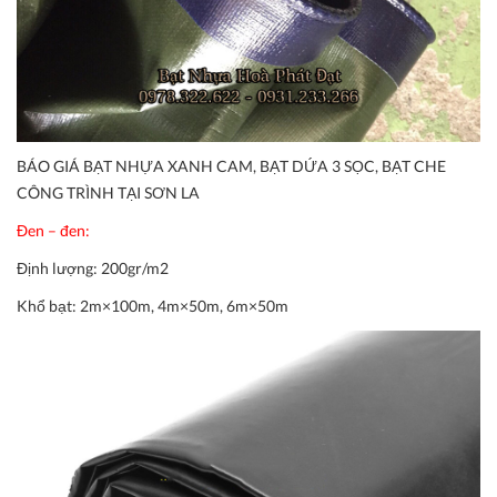
BÁO GIÁ BẠT NHỰA XANH CAM, BẠT DỨA 3 SỌC, BẠT CHE
CÔNG TRÌNH TẠI SƠN LA
Đen – đen:
Định lượng:
200gr/m2
Khổ bạt:
2m×100m, 4m×50m, 6m×50m