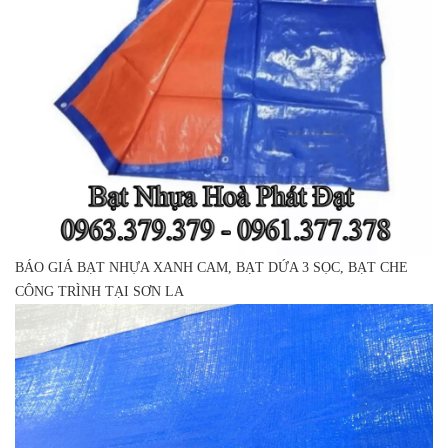
BÁO GIÁ BẠT NHỰA XANH CAM, BẠT DỨA 3 SỌC, BẠT CHE
CÔNG TRÌNH TẠI SƠN LA