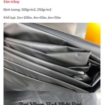
Xám trắng:
Định lượng:
200gr/m2, 250gr/m2
Khổ bạt:
2m×100m, 4m×50m, 6m×50m