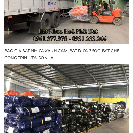
BÁO GIÁ BẠT NHỰA XANH CAM, BẠT DỨA 3 SỌC, BẠT CHE
CÔNG TRÌNH TẠI SƠN LA