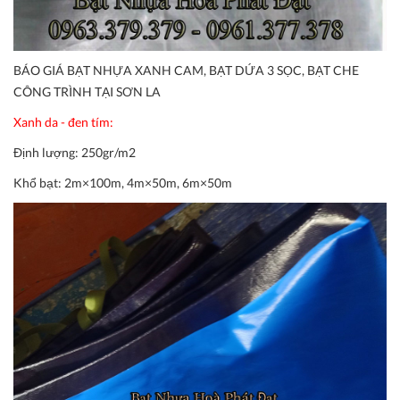
BÁO GIÁ BẠT NHỰA XANH CAM, BẠT DỨA 3 SỌC, BẠT CHE
CÔNG TRÌNH TẠI SƠN LA
Xanh da - đen tím:
Định lượng:
250gr/m2
Khổ bạt:
2m×100m, 4m×50m, 6m×50m