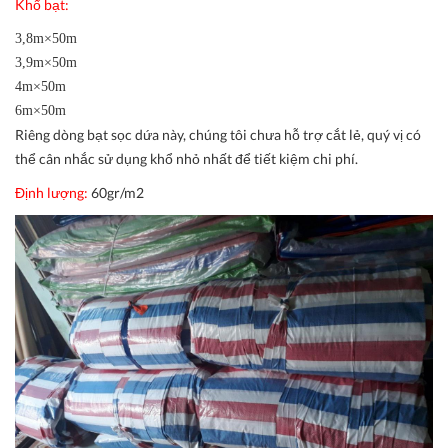
Khổ bạt:
3,8m×50m
3,9m×50m
4m×50m
6m×50m
Riêng dòng bạt sọc dứa này, chúng tôi chưa hỗ trợ cắt lẻ, quý vị có
thể cân nhắc sử dụng khổ nhỏ nhất để tiết kiệm chi phí.
Định lượng:
60gr/m2