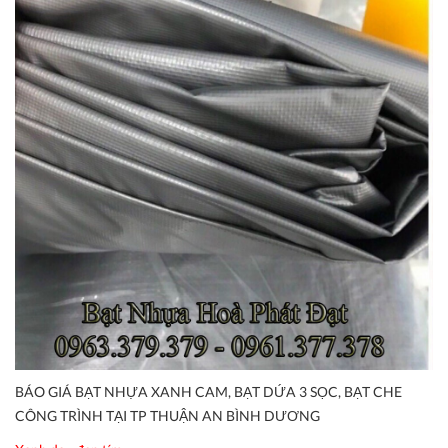
BÁO GIÁ BẠT NHỰA XANH CAM, BẠT DỨA 3 SỌC, BẠT CHE
CÔNG TRÌNH TẠI TP THUẬN AN BÌNH DƯƠNG