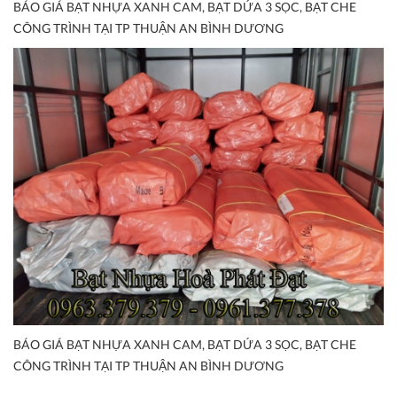
BÁO GIÁ BẠT NHỰA XANH CAM, BẠT DỨA 3 SỌC, BẠT CHE
CÔNG TRÌNH TẠI TP THUẬN AN BÌNH DƯƠNG
BÁO GIÁ BẠT NHỰA XANH CAM, BẠT DỨA 3 SỌC, BẠT CHE
CÔNG TRÌNH TẠI TP THUẬN AN BÌNH DƯƠNG