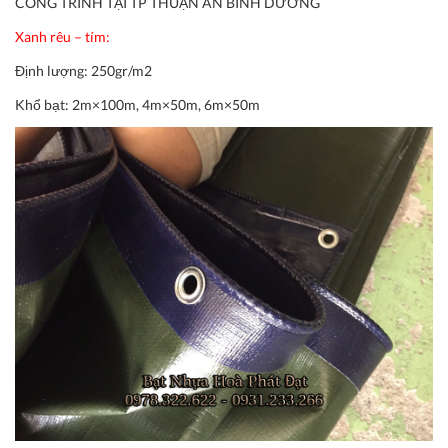
CÔNG TRÌNH TẠI TP THUẬN AN BÌNH DƯƠNG
Xanh rêu – tím:
Định lượng:
250gr/m2
Khổ bạt:
2m×100m, 4m×50m, 6m×50m