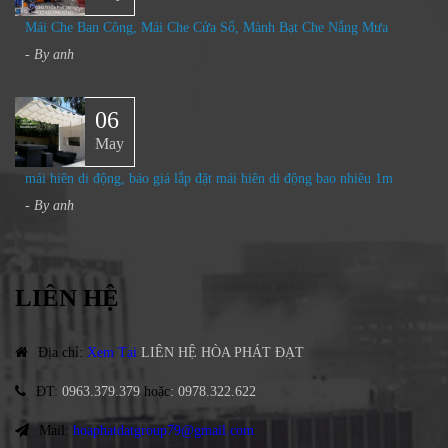
Mái Che Ban Công, Mái Che Cửa Sổ, Mành Bạt Che Nắng Mưa​
- By
anh
06
May
mái hiên di động, báo giá lắp đặt mái hiên di động bao nhiêu 1m
- By
anh
LIÊN HỆ
Địa chỉ
:
Xem Tại
LIÊN HỆ HÒA PHÁT ĐẠT
ĐT
:
0963.379.379
hoặc
:
0978.322.622
Mail:
hoaphatdatgroup79@gmail.com