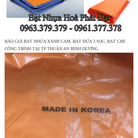
BÁO GIÁ BẠT NHỰA XANH CAM, BẠT DỨA 3 SỌC, BẠT CHE
CÔNG TRÌNH TẠI TP THUẬN AN BÌNH DƯƠNG