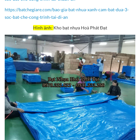
https://batchegiare.com/bao-gia-bat-nhua-xanh-cam-bat-dua-3-
soc-bat-che-cong-trinh-tai-di-an
Hình ảnh:
Kho bạt nhựa Hoà Phát Đạt