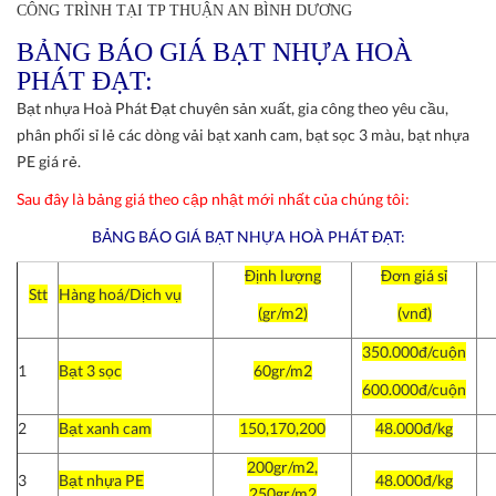
CÔNG TRÌNH TẠI TP THUẬN AN BÌNH DƯƠNG
BẢNG BÁO GIÁ BẠT NHỰA HOÀ
PHÁT ĐẠT:
Bạt nhựa Hoà Phát Đạt chuyên sản xuất, gia công theo yêu cầu,
phân phối sỉ lẻ các dòng vải bạt xanh cam, bạt sọc 3 màu, bạt nhựa
PE giá rẻ.
Sau đây là bảng giá theo cập nhật mới nhất của chúng tôi:
BẢNG BÁO GIÁ BẠT NHỰA HOÀ PHÁT ĐẠT:
Định lượng
Đơn giá sỉ
Stt
Hàng hoá/Dịch vụ
(gr/m2)
(vnđ)
350.000đ/cuộn
1
Bạt 3 sọc
60gr/m2
600.000đ/cuộn
2
Bạt xanh cam
150,170,200
48.000đ/kg
200gr/m2,
3
Bạt nhựa PE
48.000đ/kg
250gr/m2