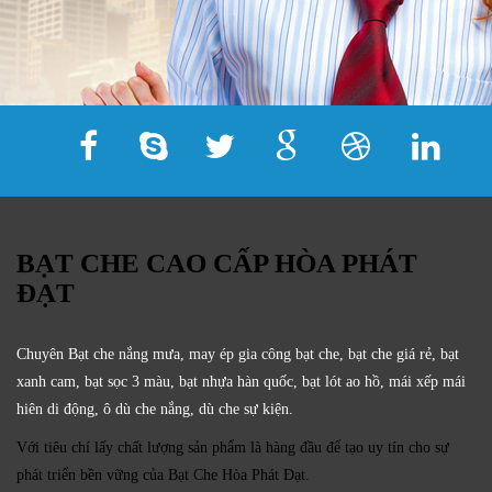
BẠT CHE CAO CẤP HÒA PHÁT
ĐẠT
Chuyên Bạt che nắng mưa, may ép gia công bạt che, bạt che giá rẻ, bạt
xanh cam, bạt sọc 3 màu, bạt nhựa hàn quốc, bạt lót ao hồ, mái xếp mái
hiên di động, ô dù che nắng, dù che sự kiện.
Với tiêu chí lấy
chất lượng sản phẩm
là hàng đầu để tạo uy tín cho sự
phát triển bền vững của
Bạt Che Hòa Phát Đạt.