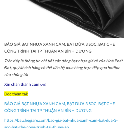
BÁO GIÁ BẠT NHỰA XANH CAM, BẠT DỨA 3 SỌC, BẠT CHE
CÔNG TRÌNH TẠI TP THUẬN AN BÌNH DƯƠNG
Trên đây là thông tin chi tiết các dòng bạt nhựa giá rẻ của Hoà Phát
Đạt, quý khách hàng có thể liên hệ mua hàng trực tiếp qua hotline
của chúng tôi
Xin chân thành cảm ơn!
Đọc thêm tại:
BÁO GIÁ BẠT NHỰA XANH CAM, BẠT DỨA 3 SỌC, BẠT CHE
CÔNG TRÌNH TẠI TP THUẬN AN BÌNH DƯƠNG
https://batchegiare.com/bao-gia-bat-nhua-xanh-cam-bat-dua-3-
soc-bat-che-cong-trinh-tai-thuan-an