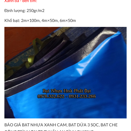
Xanh da - đen tím:
Định lượng:
250gr/m2
Khổ bạt:
2m×100m, 4m×50m, 6m×50m
BÁO GIÁ BẠT NHỰA XANH CAM, BẠT DỨA 3 SỌC, BẠT CHE