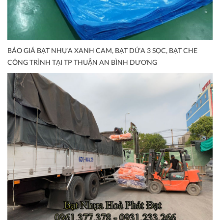
BÁO GIÁ BẠT NHỰA XANH CAM, BẠT DỨA 3 SỌC, BẠT CHE
CÔNG TRÌNH TẠI TP THUẬN AN BÌNH DƯƠNG