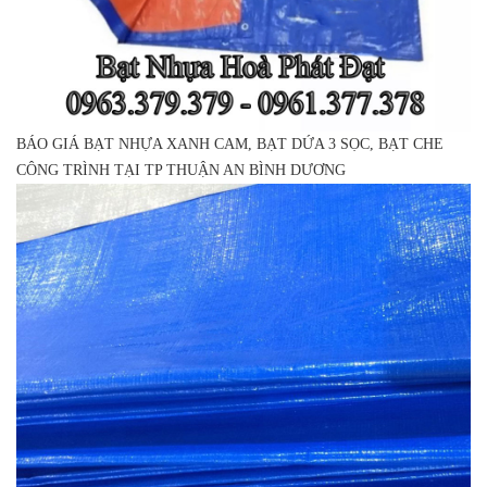
BÁO GIÁ BẠT NHỰA XANH CAM, BẠT DỨA 3 SỌC, BẠT CHE
CÔNG TRÌNH TẠI TP THUẬN AN BÌNH DƯƠNG