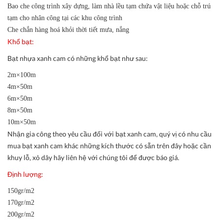
Bao che công trình xây dựng, làm nhà lều tạm chứa vật liệu hoặc chỗ trú
tạm cho nhân công tại các khu công trình
Che chắn hàng hoá khỏi thời tiết mưa, nắng
Khổ bạt:
Bạt nhựa xanh cam có những khổ bạt như sau:
2m×100m
4m×50m
6m×50m
8m×50m
10m×50m
Nhận gia công theo yêu cầu đối với bạt xanh cam, quý vị có nhu cầu
mua bạt xanh cam khác những kích thước có sẵn trên đây hoặc cần
khuy lỗ, xỏ dây hãy liên hệ với chúng tôi để được báo giá.
Định lượng:
150gr/m2
170gr/m2
200gr/m2