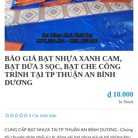
BÁO GIÁ BẠT NHỰA XANH CAM,
BẠT DỨA 3 SỌC, BẠT CHE CÔNG
TRÌNH TẠI TP THUẬN AN BÌNH
DƯƠNG
₫ 10.000
In Stock
0 Các bình luận
CUNG CẤP BẠT NHỰA TẠI TP THUẬN AN BÌNH DƯƠNG : Chúng
tôi chuyên phân phối sỉ các dòng vải bạt nhựa giá rẻ tới những khu