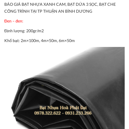
BÁO GIÁ BẠT NHỰA XANH CAM, BẠT DỨA 3 SỌC, BẠT CHE
CÔNG TRÌNH TẠI TP THUẬN AN BÌNH DƯƠNG
Đen – đen:
Định lượng:
200gr/m2
Khổ bạt:
2m×100m, 4m×50m, 6m×50m