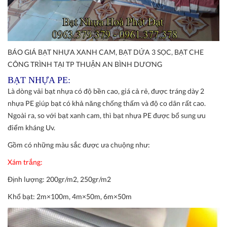
BÁO GIÁ BẠT NHỰA XANH CAM, BẠT DỨA 3 SỌC, BẠT CHE
CÔNG TRÌNH TẠI TP THUẬN AN BÌNH DƯƠNG
BẠT NHỰA PE:
Là dòng vải bạt nhựa có độ bền cao, giá cả rẻ, được tráng dày 2
nhựa PE giúp bạt có khả năng chống thấm và độ co dãn rất cao.
Ngoài ra, so với bạt xanh cam, thì bạt nhựa PE được bổ sung ưu
điểm kháng Uv.
Gồm có những màu sắc được ưa chuộng như:
Xám trắng:
Định lượng:
200gr/m2, 250gr/m2
Khổ bạt:
2m×100m, 4m×50m, 6m×50m