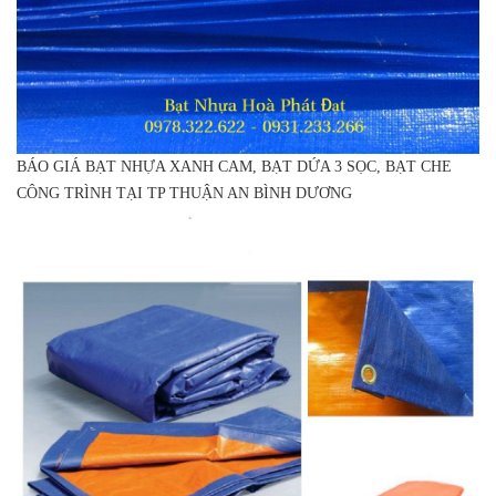
BÁO GIÁ BẠT NHỰA XANH CAM, BẠT DỨA 3 SỌC, BẠT CHE
CÔNG TRÌNH TẠI TP THUẬN AN BÌNH DƯƠNG