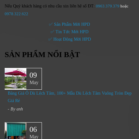
Nếu Quý khách hàng có nhu cầu xin liên hệ số ĐT:
0963.379.379
hoặc
0
978.322.622
✅ Sản Phẩm Mới HPD
✅ Tin Tức Mới HPD
✅ Hoạt Động Mới HPD
SẢN PHẨM NỔI BẬT
09
May
Bảng Giá Ô Dù Lệch Tâm, 100+ Mẫu Dù Lệch Tâm Vuông Tròn Đẹp
Giá Rẻ
- By
anh
06
May