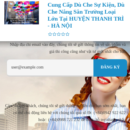
Cung Cấp Dù Che Sự Kiện, Dù
Che Nắng Sân Trường Loại
Lớn Tại HUYỆN THANH TRÌ
- HÀ NỘI
Nhập địa chi email vào đây, chúng tôi sẽ gửi thông tin về sản phẩm và
giá thi công cũng như vật tư mới nhất cho bạn
Cảm ơn quý khách, chúng tôi sẽ gửi thông tin đến cho bạn sớm nhất, bạn
có thể chủ động liên hệ với chúng tôi qua số Đt: (+84)0942 922 622
hoặc: (+84)0988.721.232 để được hỗ trợ nhanh nhất.