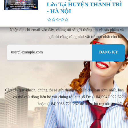
Lớn Tại HUYỆN THANH TRÌ
- HÀ NỘI
Nhập địa chi email vào đây, chúng tôi sẽ gửi thông tin về sản phẩm và
giá thi công cũng như vật tư mới nhất cho bạn
Cảm ơn quý khách, chúng tôi sẽ gửi thông tin đến cho bạn sớm nhất, bạn
có thể chủ động liên hệ với chúng tôi qua số Đt: (+84)0942 922 622
hoặc: (+84)0988.721.232 để được hỗ trợ nhanh nhất.