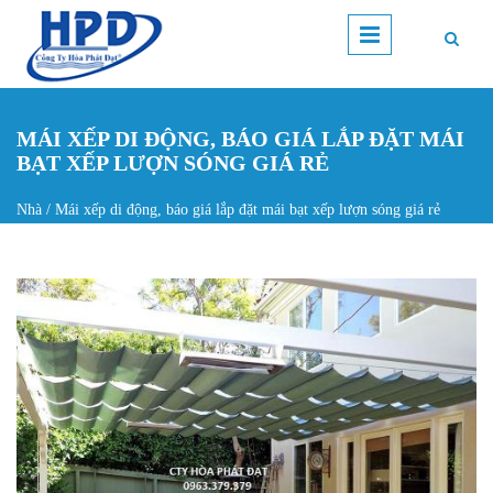
Nhảy đến nội dung
MÁI XẾP DI ĐỘNG, BÁO GIÁ LẮP ĐẶT MÁI
BẠT XẾP LƯỢN SÓNG GIÁ RẺ
Nhà
/
Mái xếp di động, báo giá lắp đặt mái bạt xếp lượn sóng giá rẻ
Bạn đang ở đây