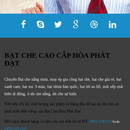
BẠT CHE CAO CẤP HÒA PHÁT
ĐẠT
Chuyên Bạt che nắng mưa, may ép gia công bạt che, bạt che giá rẻ, bạt
xanh cam, bạt sọc 3 màu, bạt nhựa hàn quốc, bạt lót ao hồ, mái xếp mái
hiên di động, ô dù che nắng, dù che sự kiện.
Với tiêu chí lấy
chất lượng sản phẩm
là hàng đầu để tạo uy tín cho sự
phát triển bền vững của
Bạt Che Hòa Phát Đạt.
Nếu Quý khách hàng có nhu cầu xin liên hệ số ĐT:
0963.379.379
hoặc
0
978.322.622