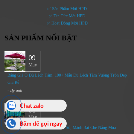
✅ Sản Phẩm Mới HPD
✅ Tin Tức Mới HPD
✅ Hoạt Động Mới HPD
SẢN PHẨM NỔI BẬT
09
May
Bảng Giá Ô Dù Lệch Tâm, 100+ Mẫu Dù Lệch Tâm Vuông Tròn Đẹp
Giá Rẻ
- By
anh
Chat zalo
06
May
Bấm để gọi ngay
Mái Che Ban Công, Mái Che Cửa Sổ, Mành Bạt Che Nắng Mưa​