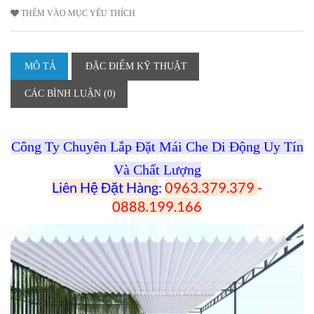
THÊM VÀO MỤC YÊU THÍCH
MÔ TẢ
ĐẶC ĐIỂM KỸ THUẬT
CÁC BÌNH LUẬN (0)
Công Ty Chuyên Lắp Đặt Mái Che Di Động Uy Tín
Và Chất Lượng
Liên Hệ Đặt Hàng
:
0963.379.379
-
0888.199.166