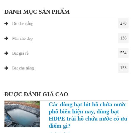
DANH MỤC SẢN PHẨM
278
Dù che nắng
136
Mái che đẹp
554
Bạt giá rẻ
153
Bạt che nắng
ĐƯỢC ĐÁNH GIÁ CAO
Các dòng bạt lót hồ chứa nước
phổ biến hiện nay, dùng bạt
HDPE trải hồ chứa nước có ưu
điểm gì?