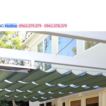
NG
Hotline
:
0963.379.379
-
0961.378.379