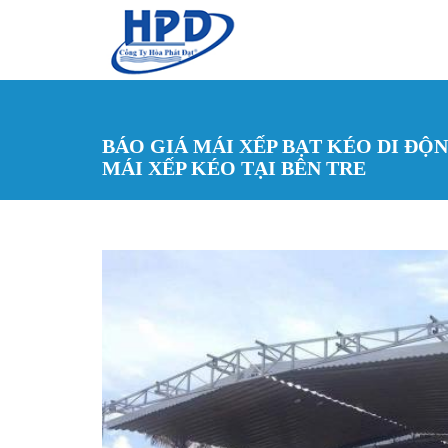
Nhảy đến nội dung
BÁO GIÁ MÁI XẾP BẠT KÉO DI ĐỘNG
MÁI XẾP KÉO TẠI BÊN TRE