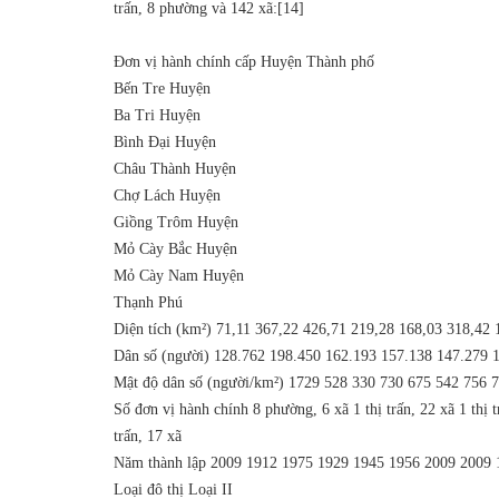
trấn, 8 phường và 142 xã:[14]
Ðơn vị hành chính cấp Huyện
Thành phố
Bến Tre
Huyện
Ba Tri
Huyện
Bình Đại
Huyện
Châu Thành
Huyện
Chợ Lách
Huyện
Giồng Trôm
Huyện
Mỏ Cày Bắc
Huyện
Mỏ Cày Nam
Huyện
Thạnh Phú
Diện tích (km²)
71,11
367,22
426,71
219,28
168,03
318,42
Dân số (người)
128.762
198.450
162.193
157.138
147.279
Mật độ dân số (người/km²)
1729
528
330
730
675
542
756
7
Số đơn vị hành chính
8 phường, 6 xã
1 thị trấn, 22 xã
1 thị 
trấn, 17 xã
Năm thành lập
2009
1912
1975
1929
1945
1956
2009
2009
Loại đô thị
Loại II