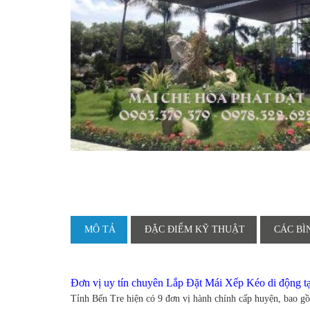
MÔ TẢ
ĐẶC ĐIỂM KỸ THUẬT
CÁC BÌ
Đơn vị uy tín chuyên Lắp Đặt Mái Xếp Kéo di động t
Tỉnh Bến Tre hiện có 9 đơn vị hành chính cấp huyện, bao g