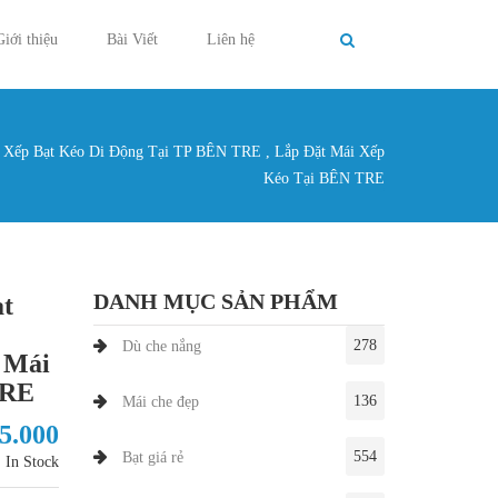
Giới thiệu
Bài Viết
Liên hệ
 Xếp Bạt Kéo Di Động Tại TP BÊN TRE , Lắp Đặt Mái Xếp
g ở đây
Kéo Tại BÊN TRE
DANH MỤC SẢN PHẨM
ạt
278
Dù che nắng
 Mái
TRE
136
Mái che đẹp
85.000
554
Bạt giá rẻ
In Stock