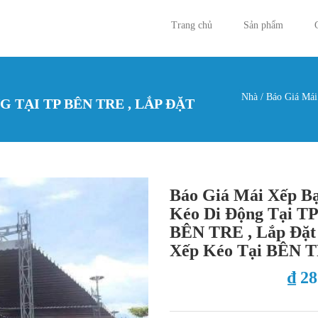
Trang chủ
Sản phẩm
Nhà
/
Báo Giá Mái
 TẠI TP BÊN TRE , LẮP ĐẶT
Bạn đan
Báo Giá Mái Xếp B
Kéo Di Động Tại TP
BÊN TRE , Lắp Đặt
Xếp Kéo Tại BÊN 
₫ 2