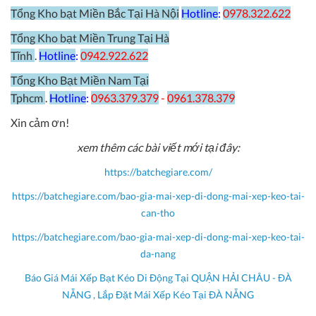
Tổng Kho bạt Miền Bắc Tại Hà Nội
Hotline
:
0978.322.622
Tổng Kho bạt Miền Trung Tại Hà
Tĩnh
.
Hotline
:
0942.922.622
Tổng Kho Bạt Miền Nam Tại
Tphcm
.
Hotline
:
0963.379.379
-
0961.378.379
Xin cảm ơn!
xem thêm các bài viết mới tại đây:
https://batchegiare.com/
https://batchegiare.com/bao-gia-mai-xep-di-dong-mai-xep-keo-tai-
can-tho
https://batchegiare.com/bao-gia-mai-xep-di-dong-mai-xep-keo-tai-
da-nang
Báo Giá Mái Xếp Bạt Kéo Di Động Tại QUẬN HẢI CHÂU - ĐÀ
NẴNG , Lắp Đặt Mái Xếp Kéo Tại ĐÀ NẴNG