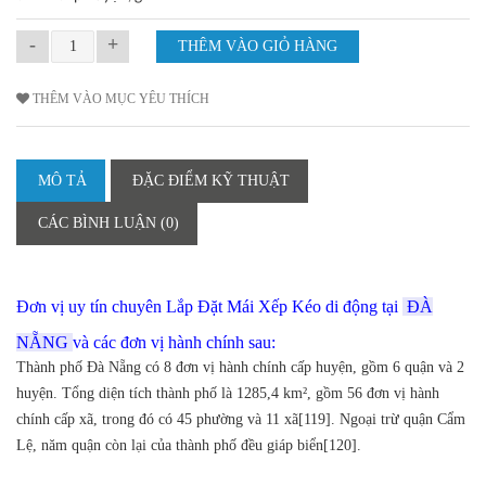
-
+
THÊM VÀO MỤC YÊU THÍCH
MÔ TẢ
ĐẶC ĐIỂM KỸ THUẬT
CÁC BÌNH LUẬN (0)
Đơn vị uy tín chuyên Lắp Đặt Mái Xếp Kéo di động tại
ĐÀ
NẴNG
và các đơn vị hành chính sau:
Thành phố Đà Nẵng có 8 đơn vị hành chính cấp huyện, gồm 6 quận và 2
huyện. Tổng diện tích thành phố là 1285,4 km², gồm 56 đơn vị hành
chính cấp xã, trong đó có 45 phường và 11 xã[119]. Ngoại trừ quận Cẩm
Lệ, năm quận còn lại của thành phố đều giáp biển[120].