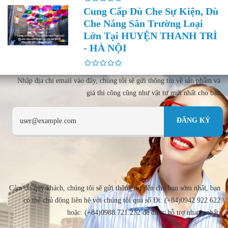
Cung Cấp Dù Che Sự Kiện, Dù
Che Nắng Sân Trường Loại
Lớn Tại HUYỆN THANH TRÌ
- HÀ NỘI
Nhập địa chi email vào đây, chúng tôi sẽ gửi thông tin về sản phẩm và
giá thi công cũng như vật tư mới nhất cho bạn
Cảm ơn quý khách, chúng tôi sẽ gửi thông tin đến cho bạn sớm nhất, bạn
có thể chủ động liên hệ với chúng tôi qua số Đt: (+84)0942 922 622
hoặc: (+84)0988.721.232 để được hỗ trợ nhanh nhất.