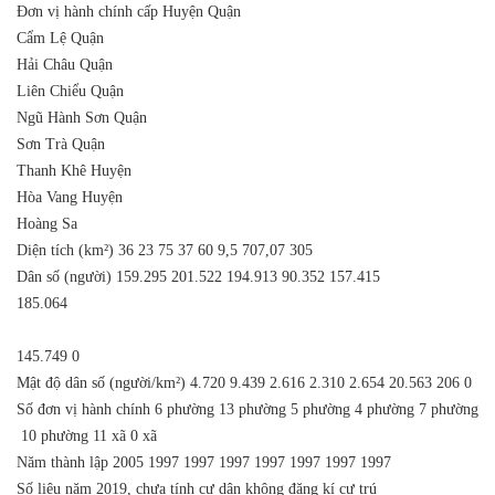
Ðơn vị hành chính cấp Huyện
Quận
Cẩm Lệ
Quận
Hải Châu
Quận
Liên Chiểu
Quận
Ngũ Hành Sơn
Quận
Sơn Trà
Quận
Thanh Khê
Huyện
Hòa Vang
Huyện
Hoàng Sa
Diện tích (km²)
36
23
75
37
60
9,5
707,07
305
Dân số (người)
159.295
201.522
194.913
90.352
157.415
185.064
145.749
0
Mật độ dân số (người/km²)
4.720
9.439
2.616
2.310
2.654
20.563
206
0
Số đơn vị hành chính
6 phường
13 phường
5 phường
4 phường
7 phường
10 phường
11 xã
0 xã
Năm thành lập
2005
1997
1997
1997
1997
1997
1997
1997
Số liệu năm 2019, chưa tính cư dân không đăng kí cư trú