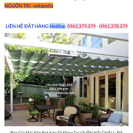
NGUỒN TẠI : wikipedia
LIÊN HỆ ĐẶT HÀNG
Hotline
:
0963.379.379
-
0961.378.379
Báo Giá Mái Xếp Bạt Kéo Di Động Tại QUẬN HẢI CHÂU - ĐÀ