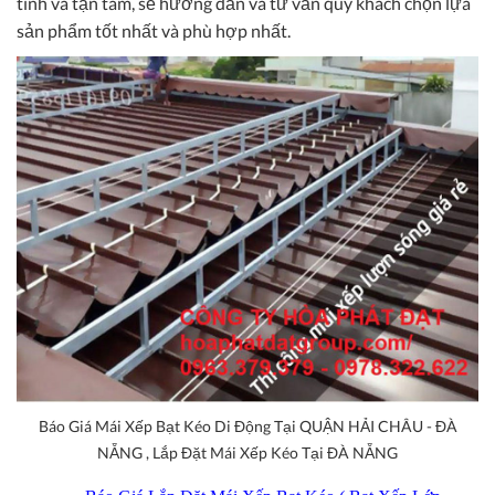
tình và tận tâm, sẽ hướng dẫn và tư vấn quý khách chọn lựa
sản phẩm tốt nhất và phù hợp nhất.
Báo Giá Mái Xếp Bạt Kéo Di Động Tại QUẬN HẢI CHÂU - ĐÀ
NẴNG , Lắp Đặt Mái Xếp Kéo Tại ĐÀ NẴNG