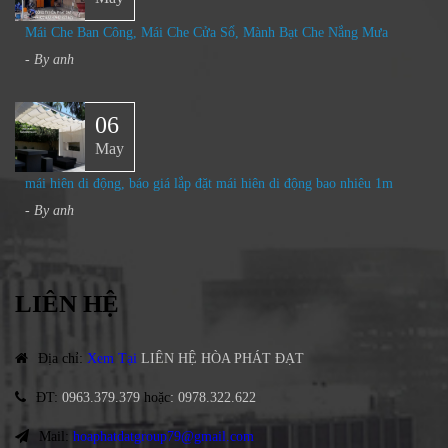
Mái Che Ban Công, Mái Che Cửa Sổ, Mành Bạt Che Nắng Mưa​
- By
anh
06
May
mái hiên di động, báo giá lắp đặt mái hiên di động bao nhiêu 1m
- By
anh
LIÊN HỆ
Địa chỉ
:
Xem Tại
LIÊN HỆ HÒA PHÁT ĐẠT
ĐT
:
0963.379.379
hoặc
:
0978.322.622
Mail:
hoaphatdatgroup79@gmail.com