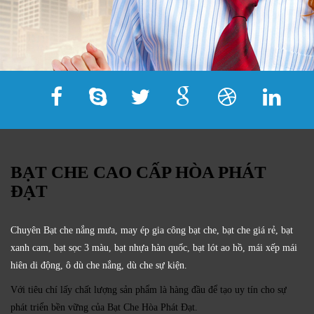
BẠT CHE CAO CẤP HÒA PHÁT
ĐẠT
Chuyên Bạt che nắng mưa, may ép gia công bạt che, bạt che giá rẻ, bạt
xanh cam, bạt sọc 3 màu, bạt nhựa hàn quốc, bạt lót ao hồ, mái xếp mái
hiên di động, ô dù che nắng, dù che sự kiện.
Với tiêu chí lấy
chất lượng sản phẩm
là hàng đầu để tạo uy tín cho sự
phát triển bền vững của
Bạt Che Hòa Phát Đạt.