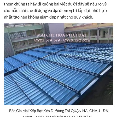
thêm chúng ta hãy đi xuống bài viết dưới đây sẽ nêu rõ về
các mẫu mái che di động và địa điểm vị trí lắp đặt phù hợp
nhất tạo nên không giam đẹp nhất cho quý khách.
Báo Giá Mái Xếp Bạt Kéo Di Động Tại QUẬN HẢI CHÂU - ĐÀ
NẴNG , Lắp Đặt Mái Xếp Kéo Tại ĐÀ NẴNG