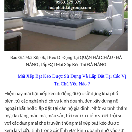
Báo Giá Mái Xếp Bạt Kéo Di Động Tại QUẬN HẢI CHÂU - ĐÀ
NẴNG , Lắp Đặt Mái Xếp Kéo Tại ĐÀ NẴNG
Mái Xếp Bạt Kéo Được Sử Dụng Và Lắp Đặt Tại Các Vị
Trí Chủ Yếu Nào ?
Hiện nay mái bạt xếp kéo di động được sử dụng khá phổ
biến, từ các nghành dịch vụ kinh doanh, đến xây dựng nội –
ngoại thất hoặc lắp đặt tại căn hộ gia đình. Nhờ và tính thẩm
mỹ, đa dạng mẫu mã, màu sắc, tới các ưu điểm vượt trội so
với các dạng mái che truyền thống mái xếp bạt kéo được
xem là vị cứu tinh trong các lĩnh vực kinh doanh nhờ vào sự