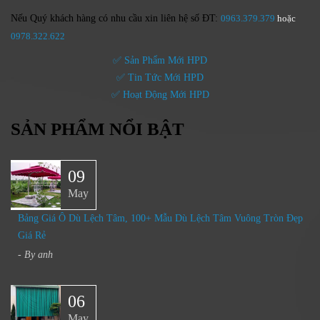
Nếu Quý khách hàng có nhu cầu xin liên hệ số ĐT:
0963.379.379
hoặc
0
978.322.622
✅ Sản Phẩm Mới HPD
✅ Tin Tức Mới HPD
✅ Hoạt Động Mới HPD
SẢN PHẨM NỔI BẬT
09
May
Bảng Giá Ô Dù Lệch Tâm, 100+ Mẫu Dù Lệch Tâm Vuông Tròn Đẹp
Giá Rẻ
- By
anh
06
May