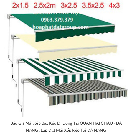
Báo Giá Mái Xếp Bạt Kéo Di Động Tại QUẬN HẢI CHÂU - ĐÀ
NẴNG , Lắp Đặt Mái Xếp Kéo Tại ĐÀ NẴNG