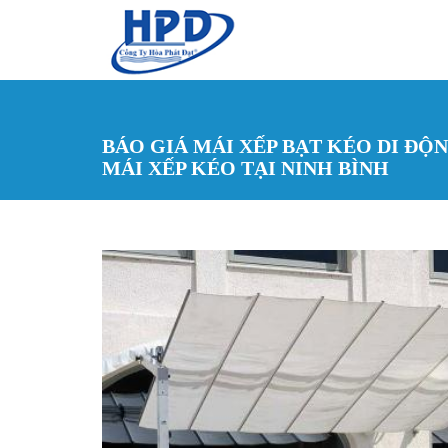
Nhảy đến nội dung
BÁO GIÁ MÁI XẾP BẠT KÉO DI ĐỘN
MÁI XẾP KÉO TẠI NINH BÌNH