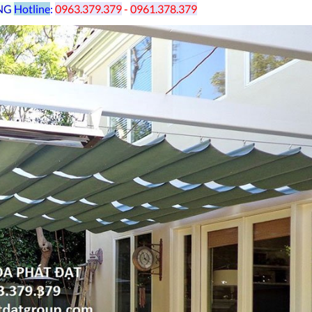
NG
Hotline
:
0963.379.379
-
0961.378.379