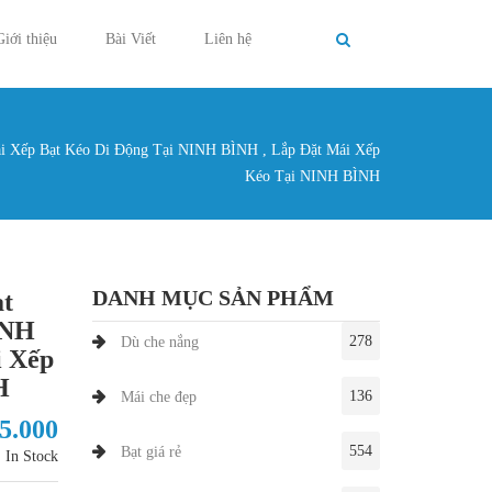
Giới thiệu
Bài Viết
Liên hệ
i Xếp Bạt Kéo Di Động Tại NINH BÌNH , Lắp Đặt Mái Xếp
g ở đây
Kéo Tại NINH BÌNH
DANH MỤC SẢN PHẨM
ạt
INH
278
Dù che nắng
i Xếp
H
136
Mái che đẹp
85.000
554
Bạt giá rẻ
In Stock