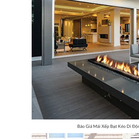
Báo Giá Mái Xếp Bạt Kéo Di Độ