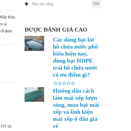
153
Bạt che nắng
 Xếp Kéo
n vị
ĐƯỢC ĐÁNH GIÁ CAO
ó 8 đơn
Các dòng bạt lót
hồ chứa nước phổ
biến hiện nay,
dùng bạt HDPE
trải hồ chứa nước
có ưu điểm gì?
Hướng dẫn cách
làm mái xếp lượn
sóng, mua bạt mái
xếp và linh kiện
mái xếp ở đâu giá
rẻ
 119 xã,