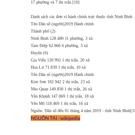
17 phường và 7 thị trấn.[10]
Danh sách các đơn vị hành chính trực thuộc tỉnh Ninh Bình
Tên
Dân số (người)2019
Hành chính
Thành phố (2)
Ninh Bình
128.480
11 phường, 3 xã
Tam Điệp
62.866
6 phường, 3 xã
Huyện (6)
Gia Viễn
120.992
1 thị trấn, 20 xã
Hoa Lư
71.839
1 thị trấn, 10 xã
Tên
Dân số (người)2019
Hành chính
Kim Sơn
182.942
2 thị trấn, 23 xã
Nho Quan
149.830
1 thị trấn, 26 xã
Yên Khánh
147.069
1 thị trấn, 18 xã
Yên Mô
118.469
1 thị trấn, 16 xã
Nguồn: Dân số đến 01 tháng 4 năm 2019 - tỉnh Ninh Bình[1
NGUỒN TẠI : wikipedia