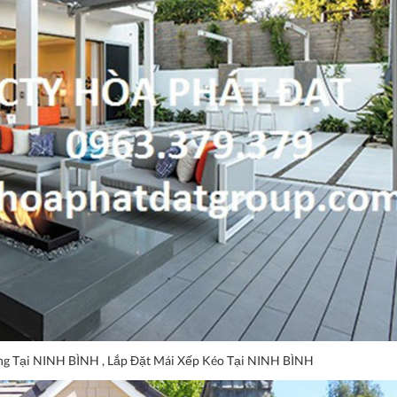
ng Tại NINH BÌNH , Lắp Đặt Mái Xếp Kéo Tại NINH BÌNH