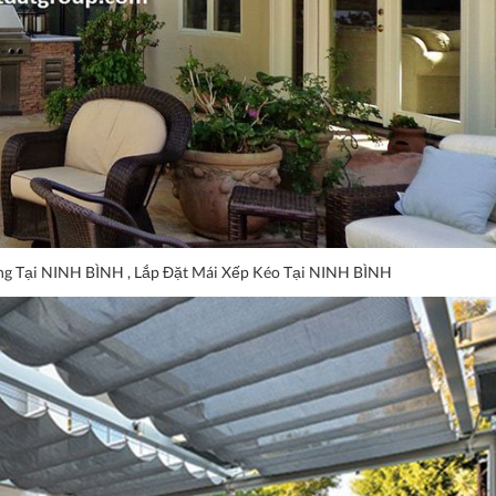
ng Tại NINH BÌNH , Lắp Đặt Mái Xếp Kéo Tại NINH BÌNH