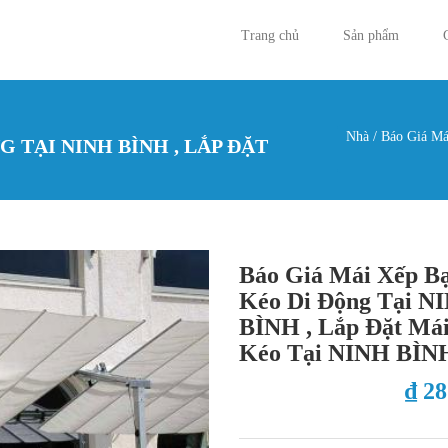
Trang chủ
Sản phẩm
Nhà
/
Báo Giá Má
G TẠI NINH BÌNH , LẮP ĐẶT
Bạn đan
Báo Giá Mái Xếp B
Kéo Di Động Tại N
BÌNH , Lắp Đặt Má
Kéo Tại NINH BÌN
₫ 2