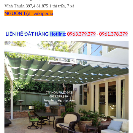
Vĩnh Thuận
397,4
81.875
1 thị trấn, 7 xã
NGUỒN TẠI : wikipedia
LIÊN HỆ ĐẶT HÀNG
Hotline
:
0963.379.379
-
0961.378.379