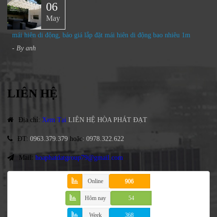
06
May
mái hiên di động, báo giá lắp đặt mái hiên di động bao nhiêu 1m
- By
anh
LIÊN HỆ
Địa chỉ
:
Xem Tại
LIÊN HỆ HÒA PHÁT ĐẠT
ĐT
:
0963.379.379
hoặc
:
0978.322.622
Mail:
hoaphatdatgroup79@gmail.com
Online
906
Hôm nay
54
Week
368