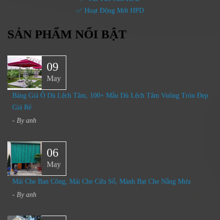
✅ Hoạt Động Mới HPD
SẢN PHẨM NỔI BẬT
09
May
Bảng Giá Ô Dù Lệch Tâm, 100+ Mẫu Dù Lệch Tâm Vuông Tròn Đẹp
Giá Rẻ
- By
anh
06
May
Mái Che Ban Công, Mái Che Cửa Sổ, Mành Bạt Che Nắng Mưa​
- By
anh