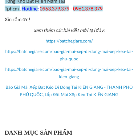
Tổng Kho Bạt Miền Nam Tại
Tphcm
.
Hotline
:
0963.379.379
-
0961.378.379
Xin cảm ơn!
xem thêm các bài viết mới tại đây:
https://batchegiare.com/
https://batchegiare.com/bao-gia-mai-xep-di-dong-mai-xep-keo-tai-
phu-quoc
https://batchegiare.com/bao-gia-mai-xep-di-dong-mai-xep-keo-tai-
kien-giang
Báo Giá Mái Xếp Bạt Kéo Di Động Tại KIÊN GIANG - THÀNH PHỐ
PHÚ QUỐC, Lắp Đặt Mái Xếp Kéo Tại KIÊN GIANG
DANH MỤC SẢN PHẨM