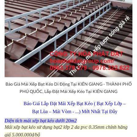
Báo Giá Mái Xếp Bạt Kéo Di Động Tại KIÊN GIANG - THÀNH PHỐ
PHÚ QUỐC, Lắp Đặt Mái Xếp Kéo Tại KIÊN GIANG
Báo Giá Lắp Đặt Mái Xếp Bạt Kéo ( Bạt Xếp Lớp –
Bạt Lùa – Mái Vòm - ...) Mới Nhất Tại Đây
Diện tích mái xếp bạt kéo dưới 20m2
Mái xếp bạt kéo sử dụng bạt2 lớp 2 da pvc 0.35mm chính hãng
giá 5.000.000d/bộ