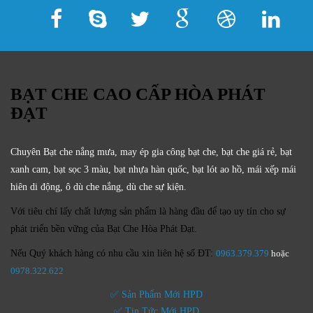
BẠT CHE CAO CẤP HÒA PHÁT
ĐẠT
Chuyên Bạt che nắng mưa, may ép gia công bạt che, bạt che giá rẻ, bạt
xanh cam, bạt sọc 3 màu, bạt nhựa hàn quốc, bạt lót ao hồ, mái xếp mái
hiên di động, ô dù che nắng, dù che sự kiện.
Với tiêu chí lấy
chất lượng sản phẩm
là hàng đầu để tạo uy tín cho sự
phát triển bền vững của
Bạt Che Hòa Phát Đạt.
Nếu Quý khách hàng có nhu cầu xin liên hệ số ĐT:
0963.379.379
hoặc
0
978.322.622
✅ Sản Phẩm Mới HPD
✅ Tin Tức Mới HPD