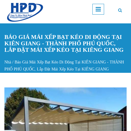
Nhảy đến nội dung
BÁO GIÁ MÁI XẾP BẠT KÉO DI ĐỘNG TẠI
KIÊN GIANG - THÀNH PHỐ PHÚ QUỐC,
LẮP ĐẶT MÁI XẾP KÉO TẠI KIÊNG GIANG
Nhà
/
Báo Giá Mái Xếp Bạt Kéo Di Động Tại KIÊN GIANG - THÀNH
Bạn đang ở đây
PHỐ PHÚ QUỐC, Lắp Đặt Mái Xếp Kéo Tại KIÊNG GIANG