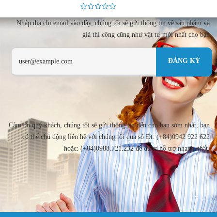
Nhập địa chi email vào đây, chúng tôi sẽ gửi thông tin về sản phẩm và
giá thi công cũng như vật tư mới nhất cho bạn
Cảm ơn quý khách, chúng tôi sẽ gửi thông tin đến cho bạn sớm nhất, bạn
có thể chủ động liên hệ với chúng tôi qua số Đt: (+84)0942 922 622
hoặc: (+84)0988.721.232 để được hỗ trợ nhanh nhất.