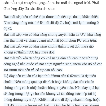
các mẫu bạt chuyên dụng dành cho mái che ngoài trời. Phải
đáp ứng đầy đủ các tiêu chí sau:
Bạt mái xếp kéo có thể chịu được thời tiết cực đoan, khắc nhiệt.
Như nắng nóng mùa hè lên tới 40 độ C . hoặc trời lạnh xuống 0
độ C.
Bạt mái xếp kéo có khả năng chống xuyên thấu tia UV, khả năng
hấp thụ nhiệt và phản quang nhờ mặt bóng phun PU phía trên.
Bạt mái xếp kéo có khả năng chống thấm tuyệt đối, mưa gió
không sợ thấm nước hay mưa dột.
Bạt mái xếp kéo di động có khả năng đàn hồi cao, nhờ sử dụng
công nghệ hàn quốc và hạt nhựa nguyên sinh, thêm vào đó có các
sợi simili siêu bền và có sự đàn hồi cao.
Độ dày tiêu chuẩn của bạt từ 0.35mm đến 0.62mm. là đạt tiêu
chuẩn. Nếu mỏng quá bạt dễ rách hoặc không đạt tiêu chuẩn
chống nóng cách nhiệt hoặc chống xuyên thấu. Nếu dày quá bạt
sẽ tăng trọng lượng cho dàn khung và tác động trực tiếp tới hệ
thống đường ray trượt. Khiến mái che di động nhanh hỏng, hoặc
ngã đổ do trọng lượng mái bạt quá tải cho bản chuẩn của khung