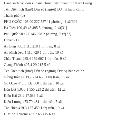
Danh sách các đơn vị hành chính trực thuộc tỉnh Kiên Giang
Tên
Diện tích (km²)
Dân số (người)
Đơn vị hành chính
Thành phố (3)
PHÚ QUỐC
105,00
227.527
11 phường, 1 xã[30]
Hà Tiên
100,49
48.495
5 phường, 2 xã[31]
Phú Quốc
589,27
146.028
2 phường, 7 xã[32]
Huyện (12)
An Biên
400,3
115.218
1 thị trấn, 8 xã
An Minh
590,4
115.720
1 thị trấn, 10 xã
Châu Thành
285,4
159.607
1 thị trấn, 9 xã
Giang Thành
407,4
29.215
5 xã
Tên
Diện tích (km²)
Dân số (người)
Đơn vị hành chính
Giồng Riềng
639,2
224.655
1 thị trấn, 18 xã
Gò Quao
440,5
132.508
1 thị trấn, 10 xã
Hòn Đất
1.035,1
156.223
2 thị trấn, 12 xã
Kiên Hải
28,2
17.588
4 xã
Kiên Lương
473
79.484
1 thị trấn, 7 xã
Tân Hiệp
419,3
125.459
1 thị trấn, 10 xã
U Minh Thượng
432,7
63.415
6 xã