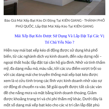
Báo Giá Mái Xếp Bạt Kéo Di Động Tại KIÊN GIANG - THÀNH PHỐ
PHÚ QUỐC, Lắp Đặt Mái Xếp Kéo Tại KIÊN GIANG
Mái Xếp Bạt Kéo Được Sử Dụng Và Lắp Đặt Tại Các Vị
Trí Chủ Yếu Nào ?
Hiện nay mái bạt xếp kéo di động được sử dụng khá phổ
biến, từ các nghành dịch vụ kinh doanh, đến xây dựng nội –
ngoại thất hoặc lắp đặt tại căn hộ gia đình. Nhờ và tính thẩm
mỹ, đa dạng mẫu mã, màu sắc, tới các ưu điểm vượt trội so
với các dạng mái che truyền thống mái xếp bạt kéo được
xem là vị cứu tinh trong các lĩnh vực kinh doanh nhờ vào sự
cơ động di chuyển ra vào. Sẽ giải quyết được tất cả các vàn
đề che nắng mưa và mặt bằng kinh doanh thoáng. Giảm
được khoảng trang trí và chi phí thẩm mỹ khác. Dưới đây là
một số dạng mái xếp bạt kéo cho các vị trí cần lắp đặt phù