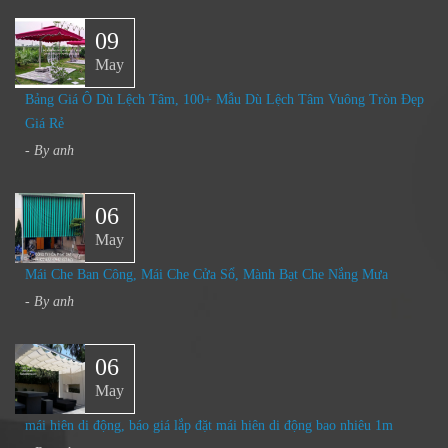
09
May
Bảng Giá Ô Dù Lệch Tâm, 100+ Mẫu Dù Lệch Tâm Vuông Tròn Đẹp
Giá Rẻ
- By
anh
06
May
Mái Che Ban Công, Mái Che Cửa Sổ, Mành Bạt Che Nắng Mưa​
- By
anh
06
May
mái hiên di động, báo giá lắp đặt mái hiên di động bao nhiêu 1m