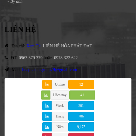
- By
anh
LIÊN HỆ
Địa chỉ
:
Xem Tại
LIÊN HỆ HÒA PHÁT ĐẠT
ĐT
:
0963.379.379
hoặc
:
0978.322.622
Mail:
hoaphatdatgroup79@gmail.com
Online
12
Hôm nay
41
Week
261
Tháng
706
Năm
9,175