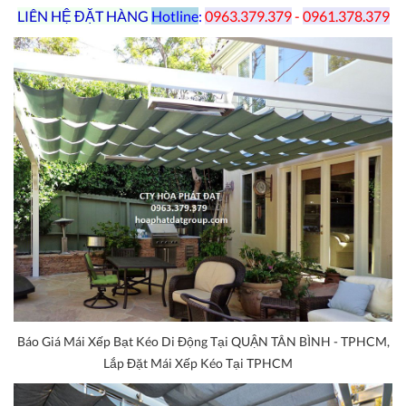
LIÊN HỆ ĐẶT HÀNG
Hotline
:
0963.379.379
-
0961.378.379
Báo Giá Mái Xếp Bạt Kéo Di Động Tại QUẬN TÂN BÌNH - TPHCM,
Lắp Đặt Mái Xếp Kéo Tại TPHCM