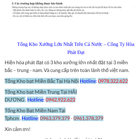
Tổng Kho Xưởng Lớn Nhất Trên Cả Nước – Công Ty Hòa
Phát Đạt
Hiện hòa phát đạt có 3 kho xưởng lớn nhất đặt tại 3 miền
bắc – trung - nam. Và cung cấp trên toàn lãnh thổ việt nam.
Tổng Kho bạt Miền Bắc Tại Hà Nội
Hotline
:
0978.322.622
Tổng Kho bạt Miền Trung Tại HẢI
DƯƠNG
.
Hotline
:
0942.922.622
Tổng Kho Bạt Miền Nam Tại
Tphcm
.
Hotline
:
0963.379.379
-
0961.378.379
Xin cảm ơn!