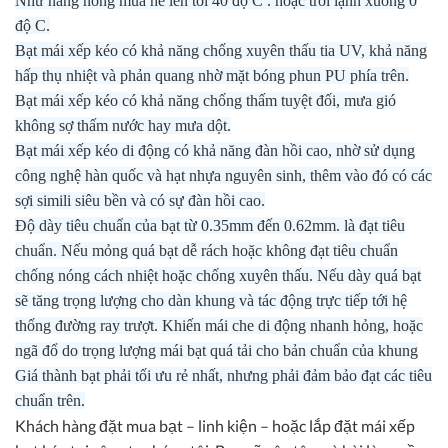
Như nắng nóng mùa hè lên tới 40 độ C . hoặc trời lạnh xuống 0
độ C.
Bạt mái xếp kéo có khả năng chống xuyên thấu tia UV, khả năng
hấp thụ nhiệt và phản quang nhờ mặt bóng phun PU phía trên.
Bạt mái xếp kéo có khả năng chống thấm tuyệt đối, mưa gió
không sợ thấm nước hay mưa dột.
Bạt mái xếp kéo di động có khả năng đàn hồi cao, nhờ sử dụng
công nghệ hàn quốc và hạt nhựa nguyên sinh, thêm vào đó có các
sợi simili siêu bền và có sự đàn hồi cao.
Độ dày tiêu chuẩn của bạt từ 0.35mm đến 0.62mm. là đạt tiêu
chuẩn. Nếu mỏng quá bạt dễ rách hoặc không đạt tiêu chuẩn
chống nóng cách nhiệt hoặc chống xuyên thấu. Nếu dày quá bạt
sẽ tăng trọng lượng cho dàn khung và tác động trực tiếp tới hệ
thống đường ray trượt. Khiến mái che di động nhanh hỏng, hoặc
ngã đổ do trọng lượng mái bạt quá tải cho bản chuẩn của khung
Giá thành bạt phải tối ưu rẻ nhất, nhưng phải đảm bảo đạt các tiêu
chuẩn trên.
Khách hàng đặt mua bạt – linh kiện – hoặc lắp đặt mái xếp