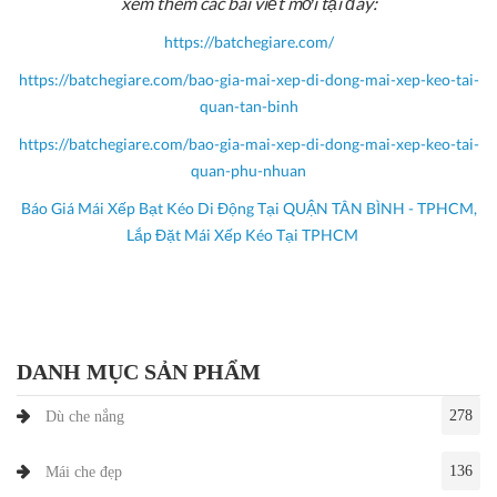
xem thêm các bài viết mới tại đây:
https://batchegiare.com/
https://batchegiare.com/bao-gia-mai-xep-di-dong-mai-xep-keo-tai-
quan-tan-binh
https://batchegiare.com/bao-gia-mai-xep-di-dong-mai-xep-keo-tai-
quan-phu-nhuan
Báo Giá Mái Xếp Bạt Kéo Di Động Tại QUẬN TÂN BÌNH - TPHCM,
Lắp Đặt Mái Xếp Kéo Tại TPHCM
DANH MỤC SẢN PHẨM
278
Dù che nắng
136
Mái che đẹp