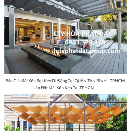
Báo Giá Mái Xếp Bạt Kéo Di Động Tại QUẬN TÂN BÌNH - TPHCM,
Lắp Đặt Mái Xếp Kéo Tại TPHCM