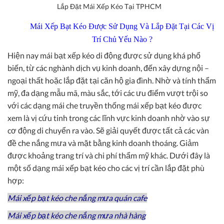
Lắp Đặt Mái Xếp Kéo Tại TPHCM
Mái Xếp Bạt Kéo Được Sử Dụng Và Lắp Đặt Tại Các Vị
Trí Chủ Yếu Nào ?
Hiện nay mái bạt xếp kéo di động được sử dụng khá phổ
biến, từ các nghành dịch vụ kinh doanh, đến xây dựng nội –
ngoại thất hoặc lắp đặt tại căn hộ gia đình. Nhờ và tính thẩm
mỹ, đa dạng mẫu mã, màu sắc, tới các ưu điểm vượt trội so
với các dạng mái che truyền thống mái xếp bạt kéo được
xem là vị cứu tinh trong các lĩnh vực kinh doanh nhờ vào sự
cơ động di chuyển ra vào. Sẽ giải quyết được tất cả các vàn
đề che nắng mưa và mặt bằng kinh doanh thoáng. Giảm
được khoảng trang trí và chi phí thẩm mỹ khác. Dưới đây là
một số dạng mái xếp bạt kéo cho các vị trí cần lắp đặt phù
hợp:
Mái xếp bạt kéo che nắng mưa quán cafe
Mái xếp bạt kéo che nắng mưa nhà hàng