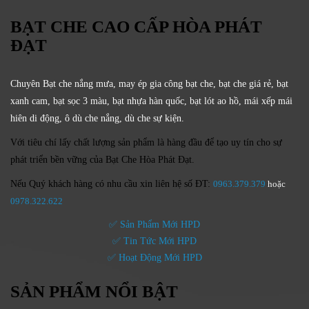
BẠT CHE CAO CẤP HÒA PHÁT
ĐẠT
Chuyên Bạt che nắng mưa, may ép gia công bạt che, bạt che giá rẻ, bạt
xanh cam, bạt sọc 3 màu, bạt nhựa hàn quốc, bạt lót ao hồ, mái xếp mái
hiên di động, ô dù che nắng, dù che sự kiện.
Với tiêu chí lấy
chất lượng sản phẩm
là hàng đầu để tạo uy tín cho sự
phát triển bền vững của
Bạt Che Hòa Phát Đạt.
Nếu Quý khách hàng có nhu cầu xin liên hệ số ĐT:
0963.379.379
hoặc
0
978.322.622
✅ Sản Phẩm Mới HPD
✅ Tin Tức Mới HPD
✅ Hoạt Động Mới HPD
SẢN PHẨM NỔI BẬT