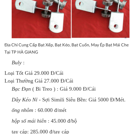
Địa Chỉ Cung Cấp Bạt Xếp, Bạt Kéo, Bạt Cuốn, May Ép Bạt Mái Che
Tại TP HÀ GIANG
Buly
:
Loại Tốt Giá 29.000 Đ/Cái
Loại Thường Giá 27.000 Đ/Cái
Bạc Đạn
( Bi Treo )
: Giá 9.000 Đ/Cái
Dây Kéo Nỉ
- Sợi Simili Siêu Bền: Giá 5000 Đ/Mét.
ống nhôm
: 60.000 đ/mét
hộp số mái hiên
: 45.000 đ/bộ
tay cáp:
285.000 đ/tay cáp