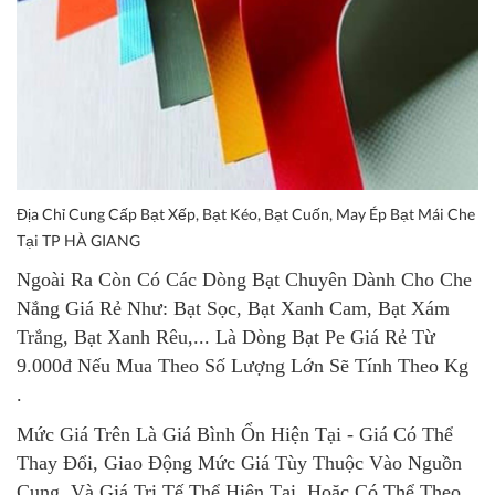
Địa Chỉ Cung Cấp Bạt Xếp, Bạt Kéo, Bạt Cuốn, May Ép Bạt Mái Che
Tại TP HÀ GIANG
Ngoài Ra Còn Có Các Dòng Bạt Chuyên Dành Cho Che
Nắng Giá Rẻ Như: Bạt Sọc, Bạt Xanh Cam, Bạt Xám
Trắng, Bạt Xanh Rêu,... Là Dòng Bạt Pe Giá Rẻ Từ
9.000đ Nếu Mua Theo Số Lượng Lớn Sẽ Tính Theo Kg
.
Mức Giá Trên Là Giá Bình Ổn Hiện Tại - Giá Có Thể
Thay Đổi, Giao Động Mức Giá Tùy Thuộc Vào Nguồn
Cung. Và Giá Trị Tế Thể Hiện Tại. Hoặc Có Thể Theo