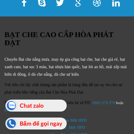
BẠT CHE CAO CẤP HÒA PHÁT
ĐẠT
Chuyên Bạt che nắng mưa, may ép gia công bạt che, bạt che giá rẻ, bạt
xanh cam, bạt sọc 3 màu, bạt nhựa hàn quốc, bạt lót ao hồ, mái xếp mái
hiên di động, ô dù che nắng, dù che sự kiện.
Với tiêu chí lấy
chất lượng sản phẩm
là hàng đầu để tạo uy tín cho sự
phát triển bền vững của
Bạt Che Hòa Phát Đạt.
Nếu Quý khách hàng có nhu cầu xin liên hệ số ĐT:
0963.379.379
hoặc
Chat zalo
0
978.322.622
✅ Sản Phẩm Mới HPD
Bấm để gọi ngay
✅ Tin Tức Mới HPD