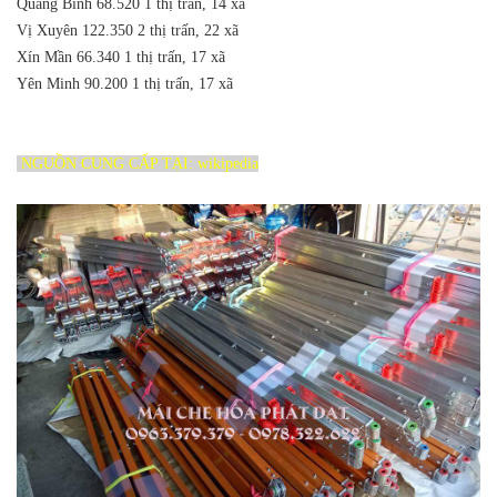
Quang Bình
68.520
1 thị trấn, 14 xã
Vị Xuyên
122.350
2 thị trấn, 22 xã
Xín Mần
66.340
1 thị trấn, 17 xã
Yên Minh
90.200
1 thị trấn, 17 xã
NGUỒN CUNG CẤP TẠI: wikipedia