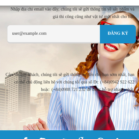
Nhập địa chi email vào đây, chúng tôi sẽ gửi thông tin về sản phẩm và
giá thi công cũng như vật tư mới nhất cho bạn
Cảm ơn quý khách, chúng tôi sẽ gửi thông tin đến cho bạn sớm nhất, bạn
có thể chủ động liên hệ với chúng tôi qua số Đt: (+84)0942 922 622
hoặc: (+84)0988.721.232 để được hỗ trợ nhanh nhất.