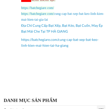
https://batchegiare.com/
https://batchegiare.com/
cung-cap-bat-xep-bat-keo-linh-kien-
mai-hien-tai-gia-lai
Địa Chỉ Cung Cấp Bạt Xếp, Bạt Kéo, Bạt Cuốn, May Ép
Bạt Mái Che Tại TP HÀ GIANG
https://batchegiare.com/cung-cap-bat-xep-bat-keo-
linh-kien-mai-hien-tai-ha-giang
DANH MỤC SẢN PHẨM