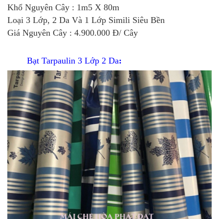
Khổ Nguyên Cây : 1m5 X 80m
Loại 3 Lớp, 2 Da Và 1 Lớp Simili Siêu Bền
Giá Nguyên Cây : 4.900.000 Đ/ Cây
Bạt Tarpaulin 3 Lớp 2 Da
: