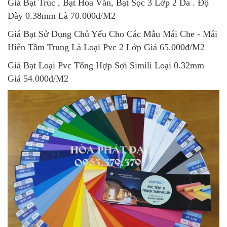
Giá Bạt Trúc , Bạt Hoa Văn, Bạt Sọc 3 Lớp 2 Da . Độ
Dày 0.38mm Là 70.000đ/M2
Giá Bạt Sử Dụng Chủ Yếu Cho Các Mẫu Mái Che - Mái
Hiên Tầm Trung Là Loại Pvc 2 Lớp Giá 65.000đ/M2
Giá Bạt Loại Pvc Tổng Hợp Sợi Simili Loại 0.32mm
Giá 54.000đ/M2