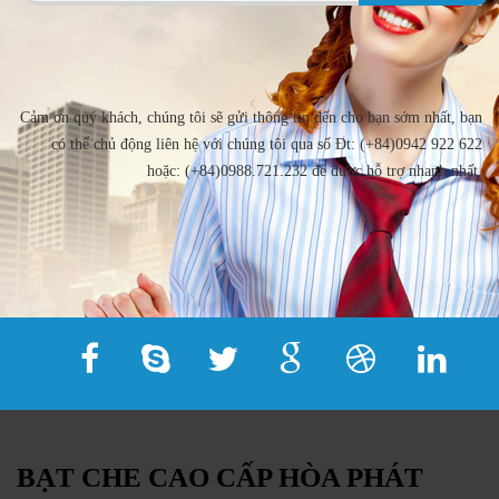
Cảm ơn quý khách, chúng tôi sẽ gửi thông tin đến cho bạn sớm nhất, bạn
có thể chủ động liên hệ với chúng tôi qua số Đt: (+84)0942 922 622
hoặc: (+84)0988.721.232 để được hỗ trợ nhanh nhất.
BẠT CHE CAO CẤP HÒA PHÁT