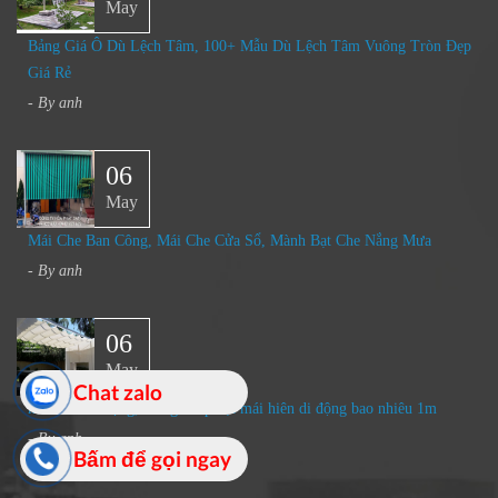
May
Bảng Giá Ô Dù Lệch Tâm, 100+ Mẫu Dù Lệch Tâm Vuông Tròn Đẹp
Giá Rẻ
- By
anh
06
May
Mái Che Ban Công, Mái Che Cửa Sổ, Mành Bạt Che Nắng Mưa​
- By
anh
06
May
Chat zalo
mái hiên di động, báo giá lắp đặt mái hiên di động bao nhiêu 1m
- By
anh
Bấm để gọi ngay