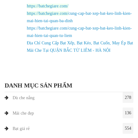
https://batchegiare.com/
https://batchegiare.com/
cung-cap-bat-xep-bat-keo-linh-kien-
mai-hien-tai-quan-ba-dinh
https://batchegiare.com/cung-cap-bat-xep-bat-keo-linh-kien-
mai-hien-tai-quan-tu-liem
Địa Chỉ Cung Cấp Bạt Xếp, Bạt Kéo, Bạt Cuốn, May Ép Bạt
Mái Che Tại QUẬN BẮC TỪ LIÊM - HÀ NỘI
DANH MỤC SẢN PHẨM
278
Dù che nắng
136
Mái che đẹp
554
Bạt giá rẻ