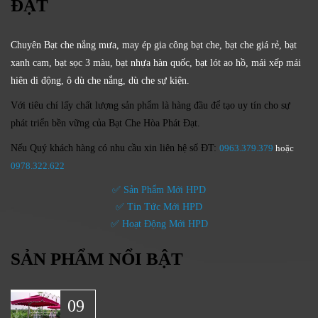
ĐẠT
Chuyên Bạt che nắng mưa, may ép gia công bạt che, bạt che giá rẻ, bạt
xanh cam, bạt sọc 3 màu, bạt nhựa hàn quốc, bạt lót ao hồ, mái xếp mái
hiên di động, ô dù che nắng, dù che sự kiện.
Với tiêu chí lấy
chất lượng sản phẩm
là hàng đầu để tạo uy tín cho sự
phát triển bền vững của
Bạt Che Hòa Phát Đạt.
Nếu Quý khách hàng có nhu cầu xin liên hệ số ĐT:
0963.379.379
hoặc
0
978.322.622
✅ Sản Phẩm Mới HPD
✅ Tin Tức Mới HPD
✅ Hoạt Động Mới HPD
SẢN PHẨM NỔI BẬT
09