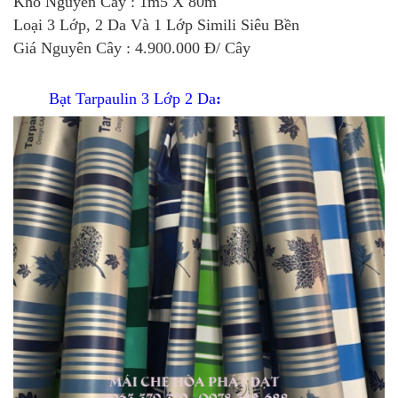
Khổ Nguyên Cây : 1m5 X 80m
Loại 3 Lớp, 2 Da Và 1 Lớp Simili Siêu Bền
Giá Nguyên Cây : 4.900.000 Đ/ Cây
Bạt Tarpaulin 3 Lớp 2 Da
: