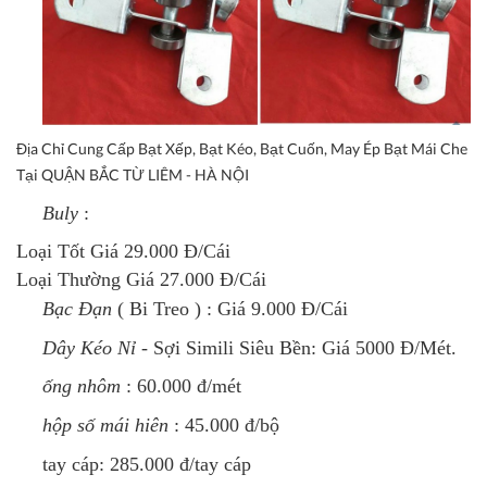
Địa Chỉ Cung Cấp Bạt Xếp, Bạt Kéo, Bạt Cuốn, May Ép Bạt Mái Che
Tại QUẬN BẮC TỪ LIÊM - HÀ NỘI
Buly
:
Loại Tốt Giá 29.000 Đ/Cái
Loại Thường Giá 27.000 Đ/Cái
Bạc Đạn
( Bi Treo )
: Giá 9.000 Đ/Cái
Dây Kéo Nỉ
- Sợi Simili Siêu Bền: Giá 5000 Đ/Mét.
ống nhôm
: 60.000 đ/mét
hộp số mái hiên
: 45.000 đ/bộ
tay cáp:
285.000 đ/tay cáp