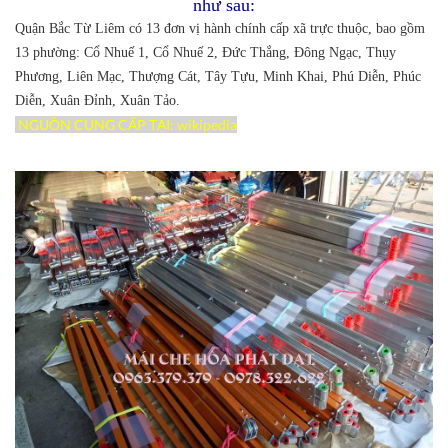
như sau:
Quận Bắc Từ Liêm có 13 đơn vị hành chính cấp xã trực thuộc, bao gồm
13 phường: Cổ Nhuế 1, Cổ Nhuế 2, Đức Thắng, Đông Ngạc, Thụy
Phương, Liên Mạc, Thượng Cát, Tây Tựu, Minh Khai, Phú Diễn, Phúc
Diễn, Xuân Đỉnh, Xuân Tảo.
NGUỒN CUNG CẤP TẠI: wikipedia