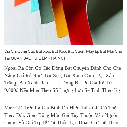
Địa Chỉ Cung Cấp Bạt Xếp, Bạt Kéo, Bạt Cuốn, May Ép Bạt Mái Che
Tại QUẬN BẮC TỪ LIÊM - HÀ NỘI
Ngoài Ra Còn Có Các Dòng Bạt Chuyên Dành Cho Che
Nắng Giá Rẻ Như: Bạt Sọc, Bạt Xanh Cam, Bạt Xám
Trắng, Bạt Xanh Rêu,... Là Dòng Bạt Pe Giá Rẻ Từ
9.000đ Nếu Mua Theo Số Lượng Lớn Sẽ Tính Theo Kg
.
Mức Giá Trên Là Giá Bình Ổn Hiện Tại - Giá Có Thể
Thay Đổi, Giao Động Mức Giá Tùy Thuộc Vào Nguồn
Cung. Và Giá Trị Tế Thể Hiện Tại. Hoặc Có Thể Theo