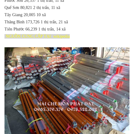
Phước Sơn
26,337
1 thị trấn, 11 xã
Quế Sơn
80,821
2 thị trấn, 11 xã
Tây Giang
20,005
10 xã
Thăng Bình
173,726
1 thị trấn, 21 xã
Tiên Phước
66,239
1 thị trấn, 14 xã
NGUỒN CUNG CẤP TẠI: wikipedia