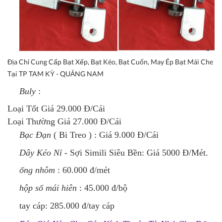
Địa Chỉ Cung Cấp Bạt Xếp, Bạt Kéo, Bạt Cuốn, May Ép Bạt Mái Che
Tại TP TAM KỲ - QUẢNG NAM
Buly
:
Loại Tốt Giá 29.000 Đ/Cái
Loại Thường Giá 27.000 Đ/Cái
Bạc Đạn
( Bi Treo )
: Giá 9.000 Đ/Cái
Dây Kéo Nỉ
- Sợi Simili Siêu Bền: Giá 5000 Đ/Mét.
ống nhôm
: 60.000 đ/mét
hộp số mái hiên
: 45.000 đ/bộ
tay cáp:
285.000 đ/tay cáp