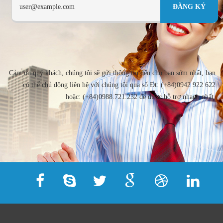
Cảm ơn quý khách, chúng tôi sẽ gửi thông tin đến cho bạn sớm nhất, bạn
có thể chủ động liên hệ với chúng tôi qua số Đt: (+84)0942 922 622
hoặc: (+84)0988.721.232 để được hỗ trợ nhanh nhất.