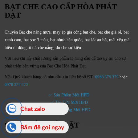
BẠT CHE CAO CẤP HÒA PHÁT
ĐẠT
Chuyên Bạt che nắng mưa, may ép gia công bạt che, bạt che giá rẻ, bạt
xanh cam, bạt sọc 3 màu, bạt nhựa hàn quốc, bạt lót ao hồ, mái xếp mái
hiên di động, ô dù che nắng, dù che sự kiện.
Với tiêu chí lấy
chất lượng sản phẩm
là hàng đầu để tạo uy tín cho sự
phát triển bền vững của
Bạt Che Hòa Phát Đạt.
Nếu Quý khách hàng có nhu cầu xin liên hệ số ĐT:
0963.379.379
hoặc
0
978.322.622
✅ Sản Phẩm Mới HPD
✅ Tin Tức Mới HPD
Chat zalo
✅ Hoạt Động Mới HPD
SẢN PHẨM NỔI BẬT
Bấm để gọi ngay