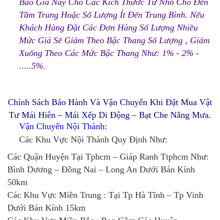
Báo Giá Này Cho Các Kích Thước Từ Nhỏ Cho Đến
Tầm Trung Hoặc Số Lượng Ít Đến Trung Bình. Nếu
Khách Hàng Đặt Các Đơn Hàng Số Lượng Nhiều
Mức Giá Sẽ Giảm Theo Bậc Thang Số Lượng , Giảm
Xuống Theo Các Mức Bậc Thang Như: 1% - 2% -
.....5%.
Chính Sách Bảo Hành Và Vận Chuyển Khi Đặt Mua Vật
Tư Mái Hiên – Mái Xếp Di Động – Bạt Che Nắng Mưa.
Vận Chuyển Nội Thành:
Các Khu Vực Nội Thành Quy Định Như:
Các Quận Huyện Tại Tphcm – Giáp Ranh Ttphcm Như:
Bình Dương – Đồng Nai – Long An Dưới Bán Kính
50km
Các Khu Vực Miền Trung : Tại Tp Hà Tĩnh – Tp Vinh
Dưới Bán Kính 15km