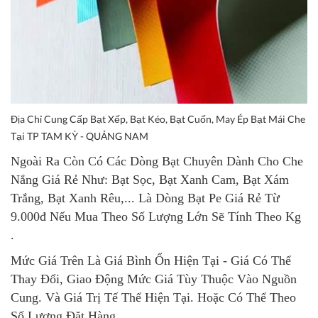
Địa Chỉ Cung Cấp Bạt Xếp, Bạt Kéo, Bạt Cuốn, May Ép Bạt Mái Che
Tại TP TAM KỲ - QUẢNG NAM
Ngoài Ra Còn Có Các Dòng Bạt Chuyên Dành Cho Che
Nắng Giá Rẻ Như: Bạt Sọc, Bạt Xanh Cam, Bạt Xám
Trắng, Bạt Xanh Rêu,... Là Dòng Bạt Pe Giá Rẻ Từ
9.000đ Nếu Mua Theo Số Lượng Lớn Sẽ Tính Theo Kg
.
Mức Giá Trên Là Giá Bình Ổn Hiện Tại - Giá Có Thể
Thay Đổi, Giao Động Mức Giá Tùy Thuộc Vào Nguồn
Cung. Và Giá Trị Tế Thể Hiện Tại. Hoặc Có Thể Theo
Số Lượng Đặt Hàng....