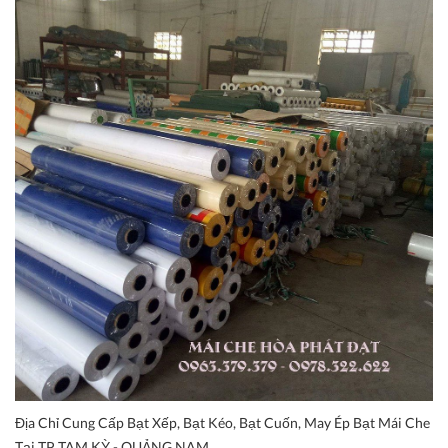
Địa Chỉ Cung Cấp Bạt Xếp, Bạt Kéo, Bạt Cuốn, May Ép Bạt Mái Che
Tại TP TAM KỲ - QUẢNG NAM