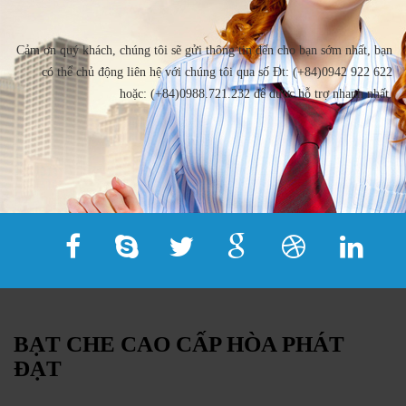
Cảm ơn quý khách, chúng tôi sẽ gửi thông tin đến cho bạn sớm nhất, bạn
có thể chủ động liên hệ với chúng tôi qua số Đt: (+84)0942 922 622
hoặc: (+84)0988.721.232 để được hỗ trợ nhanh nhất.
BẠT CHE CAO CẤP HÒA PHÁT
ĐẠT