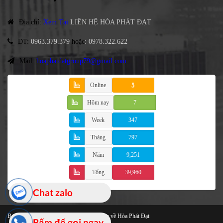
Địa chỉ
:
Xem Tại
LIÊN HỆ HÒA PHÁT ĐẠT
ĐT
:
0963.379.379
hoặc
:
0978.322.622
Mail:
hoaphatdatgroup79@gmail.com
Online
5
Hôm nay
7
Week
347
Tháng
797
Năm
9,251
Tổng
39,960
Chat zalo
Bạt Che Cao Cấp
© 2021 Bản quyền thuộc về Hòa Phát Đạt
Bấm để gọi ngay