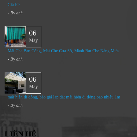
Giá Rẻ
- By
anh
06
May
Mái Che Ban Công, Mái Che Cửa Sổ, Mành Bạt Che Nắng Mưa​
- By
anh
06
May
mái hiên di động, báo giá lắp đặt mái hiên di động bao nhiêu 1m
- By
anh
LIÊN HỆ