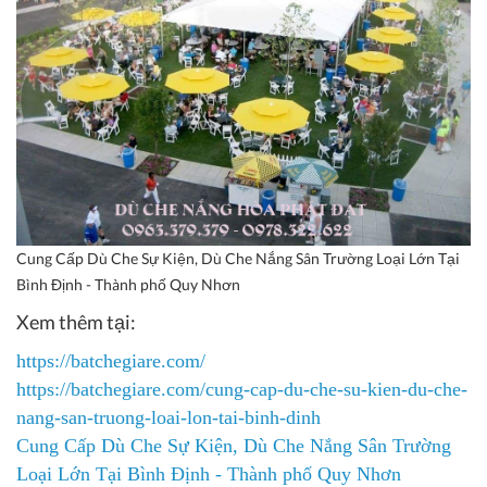
Cung Cấp Dù Che Sự Kiện, Dù Che Nắng Sân Trường Loại Lớn Tại
Bình Định - Thành phố Quy Nhơn
Xem thêm tại:
https://batchegiare.com/
https://batchegiare.com/cung-cap-du-che-su-kien-du-che-
nang-san-truong-loai-lon-tai-binh-dinh
Cung Cấp Dù Che Sự Kiện, Dù Che Nắng Sân Trường
Loại Lớn Tại Bình Định - Thành phố Quy Nhơn