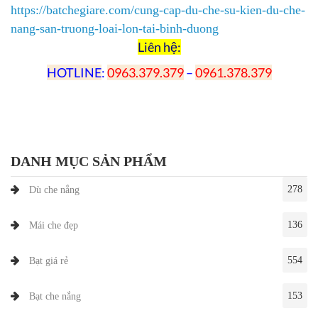
https://batchegiare.com/cung-cap-du-che-su-kien-du-che-
nang-san-truong-loai-lon-tai-binh-duong
Liên hệ:
HOTLINE
:
0963.379.379
–
0961.378.379
DANH MỤC SẢN PHẨM
278
Dù che nắng
136
Mái che đẹp
554
Bạt giá rẻ
153
Bạt che nắng