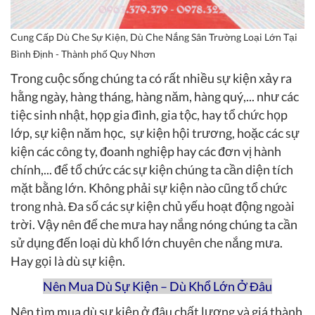
Cung Cấp Dù Che Sự Kiện, Dù Che Nắng Sân Trường Loại Lớn Tại
Bình Định - Thành phố Quy Nhơn
Trong cuộc sống chúng ta có rất nhiều sự kiện xảy ra
hằng ngày, hàng tháng, hàng năm, hàng quý,... như các
tiệc sinh nhật, họp gia đình, gia tộc, hay tổ chức họp
lớp, sự kiện năm học, sự kiện hội trương, hoặc các sự
kiện các công ty, đoanh nghiệp hay các đơn vị hành
chính,... để tổ chức các sự kiện chúng ta cần diện tích
mặt bằng lớn. Không phải sự kiện nào cũng tổ chức
trong nhà. Đa số các sự kiện chủ yếu hoạt động ngoài
trời. Vậy nên để che mưa hay nắng nóng chúng ta cần
sử dụng đến loại dù khổ lớn chuyên che nắng mưa.
Hay gọi là dù sự kiện.
Nên Mua Dù Sự Kiện – Dù Khổ Lớn Ở Đâu
Nên tìm mua dù sự kiện ở đâu chất lượng và giá thành