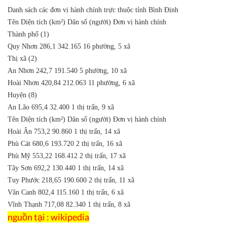
Danh sách các đơn vị hành chính trực thuộc tỉnh Bình Định
Tên
Diện tích (km²)
Dân số (người)
Đơn vị hành chính
Thành phố (1)
Quy Nhơn
286,1
342.165
16 phường, 5 xã
Thị xã (2)
An Nhơn
242,7
191.540
5 phường, 10 xã
Hoài Nhơn
420,84
212.063
11 phường, 6 xã
Huyện (8)
An Lão
695,4
32.400
1 thị trấn, 9 xã
Tên
Diện tích (km²)
Dân số (người)
Đơn vị hành chính
Hoài Ân
753,2
90.860
1 thị trấn, 14 xã
Phù Cát
680,6
193.720
2 thị trấn, 16 xã
Phù Mỹ
553,22
168.412
2 thị trấn, 17 xã
Tây Sơn
692,2
130.440
1 thị trấn, 14 xã
Tuy Phước
218,65
190.600
2 thị trấn, 11 xã
Vân Canh
802,4
115.160
1 thị trấn, 6 xã
Vĩnh Thạnh
717,08
82.340
1 thị trấn, 8 xã
nguồn tại : wikipedia