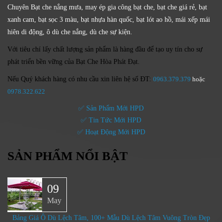
Chuyên Bạt che nắng mưa, may ép gia công bạt che, bạt che giá rẻ, bạt
xanh cam, bạt sọc 3 màu, bạt nhựa hàn quốc, bạt lót ao hồ, mái xếp mái
hiên di động, ô dù che nắng, dù che sự kiện.
Với tiêu chí lấy
chất lượng sản phẩm
là hàng đầu để tạo uy tín cho sự
phát triển bền vững của
Bạt Che Hòa Phát Đạt.
Nếu Quý khách hàng có nhu cầu xin liên hệ số ĐT:
0963.379.379
hoặc
0
978.322.622
✅ Sản Phẩm Mới HPD
✅ Tin Tức Mới HPD
✅ Hoạt Động Mới HPD
SẢN PHẨM NỔI BẬT
09
May
Bảng Giá Ô Dù Lệch Tâm, 100+ Mẫu Dù Lệch Tâm Vuông Tròn Đẹp