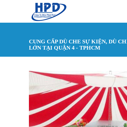
Nhảy đến nội dung
CUNG CẤP DÙ CHE SỰ KIỆN, DÙ C
LỚN TẠI QUẬN 4 - TPHCM