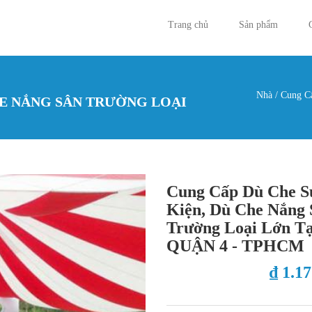
Trang chủ
Sản phẩm
Nhà
/
Cung Cấ
HE NẮNG SÂN TRƯỜNG LOẠI
Bạn đan
Cung Cấp Dù Che S
Kiện, Dù Che Nắng 
Trường Loại Lớn Tạ
QUẬN 4 - TPHCM
₫ 1.1