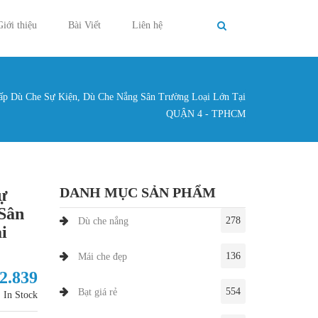
Giới thiệu
Bài Viết
Liên hệ
p Dù Che Sự Kiện, Dù Che Nắng Sân Trường Loại Lớn Tại
g ở đây
QUẬN 4 - TPHCM
DANH MỤC SẢN PHẨM
ự
Sân
278
Dù che nắng
i
136
Mái che đẹp
72.839
554
Bạt giá rẻ
In Stock