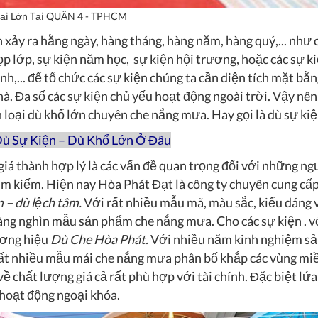
oại Lớn Tại QUẬN 4 - TPHCM
 xảy ra hằng ngày, hàng tháng, hàng năm, hàng quý,... như c
họp lớp, sự kiện năm học, sự kiện hội trương, hoặc các sự k
nh,... để tổ chức các sự kiện chúng ta cần diện tích mặt bằn
à. Đa số các sự kiện chủ yếu hoạt động ngoài trời. Vậy nên
loại dù khổ lớn chuyên che nắng mưa. Hay gọi là dù sự kiệ
ù Sự Kiện – Dù Khổ Lớn Ở Đâu
iá thành hợp lý là các vấn đề quan trọng đối với những ng
m kiếm. Hiện nay Hòa Phát Đạt là công ty chuyên cung cấp
m – dù lệch tâm.
Với rất nhiều mẫu mã, màu sắc, kiểu dáng v
hàng nghìn mẫu sản phẩm che nắng mưa. Cho các sự kiện . v
hương hiệu
Dù Che Hòa Phát.
Với nhiều năm kinh nghiệm sả
rất nhiều mẫu mái che nắng mưa phân bố khắp các vùng mi
ề chất lượng giá cả rất phù hợp với tài chính. Đặc biệt lứa
 hoạt động ngoại khóa.