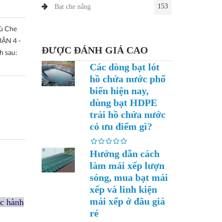
153
Bạt che nắng
ù Che
UẬN 4 -
ĐƯỢC ĐÁNH GIÁ CAO
h sau:
Các dòng bạt lót
hồ chứa nước phổ
biến hiện nay,
dùng bạt HDPE
trải hồ chứa nước
có ưu điểm gì?
Hướng dẫn cách
làm mái xếp lượn
sóng, mua bạt mái
xếp và linh kiện
mái xếp ở đâu giá
c hành
rẻ