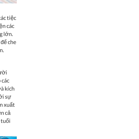
ác tiệc
iện các
g lớn.
 để che
n.
ười
 các
à kích
ới sự
n xuất
ền cả
 tuổi