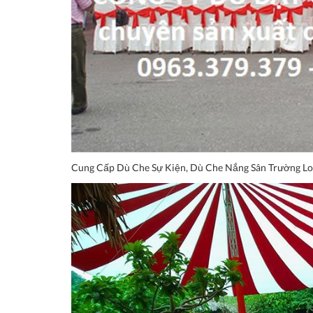
Cung Cấp Dù Che Sự Kiện, Dù Che Nắng Sân Trường L