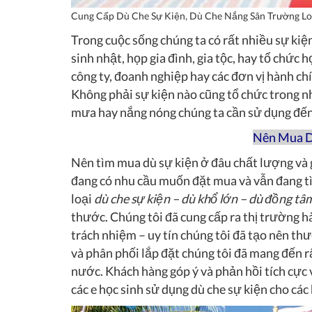
Cung Cấp Dù Che Sự Kiện, Dù Che Nắng Sân Trường L
Trong cuộc sống chúng ta có rất nhiều sự kiện
sinh nhật, họp gia đình, gia tộc, hay tổ chức 
công ty, đoanh nghiệp hay các đơn vị hành chí
Không phải sự kiện nào cũng tổ chức trong nh
mưa hay nắng nóng chúng ta cần sử dụng đến 
Nên Mua D
Nên tìm mua dù sự kiện ở đâu chất lượng và g
đang có nhu cầu muốn đặt mua và vẫn đang tì
loại
dù che sự kiện – dù khổ lớn – dù đồng tâ
thước. Chúng tôi đã cung cấp ra thị trường 
trách nhiệm – uy tín chúng tôi đã tạo nên t
và phân phối lắp đặt chúng tôi đã mang đến 
nước. Khách hàng góp ý và phản hồi tích cực v
các e học sinh sử dụng dù che sự kiện cho các