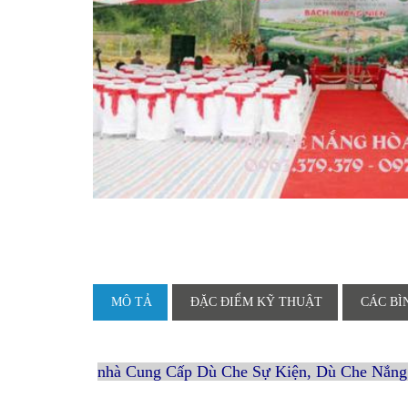
MÔ TẢ
ĐẶC ĐIỂM KỸ THUẬT
CÁC BÌ
nhà Cung Cấp Dù Che Sự Kiện, Dù Che Nắng