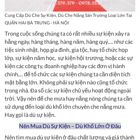
Cung Cấp Dù Che Sự Kiện, Dù Che Nắng Sân Trường Loại Lớn Tại
QUẬN HAI BÀ TRƯNG - HÀ NỘI
Trong cuộc sống chúng ta có rất nhiều sự kiện xảy ra
hằng ngày, hàng tháng, hàng năm, hàng quý,... như các
tiệc sinh nhật, họp gia đình, gia tộc, hay tổ chức họp
lớp, sự kiện năm học, sự kiện hội trương, hoặc các sự
kiện các công ty, đoanh nghiệp hay các đơn vị hành
chính,... để tổ chức các sự kiện chúng ta cần diện tích
mặt bằng lớn. Không phải sự kiện nào cũng tổ chức
trong nhà. Đa số các sự kiện chủ yếu hoạt động ngoài
trời. Vậy nên để che mưa hay nắng nóng chúng ta cần
sử dụng đến loại dù khổ lớn chuyên che nắng mưa.
Hay gọi là dù sự kiện.
Nên Mua Dù Sự Kiện – Dù Khổ Lớn Ở Đâu
Nên tìm mua dù sự kiện ở đâu chất lượng và giá thành