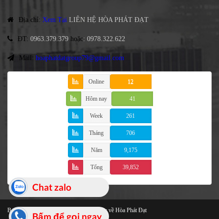
Địa chỉ
:
Xem Tại
LIÊN HỆ HÒA PHÁT ĐẠT
ĐT
:
0963.379.379
hoặc
:
0978.322.622
Mail:
hoaphatdatgroup79@gmail.com
Online
12
Hôm nay
41
Week
261
Tháng
706
Năm
9,175
Tổng
39,852
Chat zalo
Bạt Che Cao Cấp
© 2021 Bản quyền thuộc về Hòa Phát Đạt
Bấm để gọi ngay