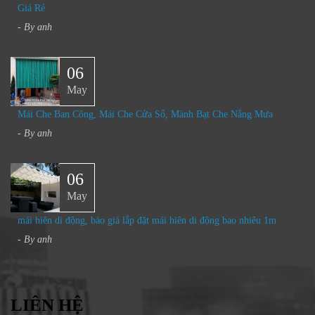
Giá Rẻ
- By
anh
06
May
Mái Che Ban Công, Mái Che Cửa Sổ, Mành Bạt Che Nắng Mưa​
- By
anh
06
May
mái hiên di động, báo giá lắp đặt mái hiên di động bao nhiêu 1m
- By
anh
LIÊN HỆ