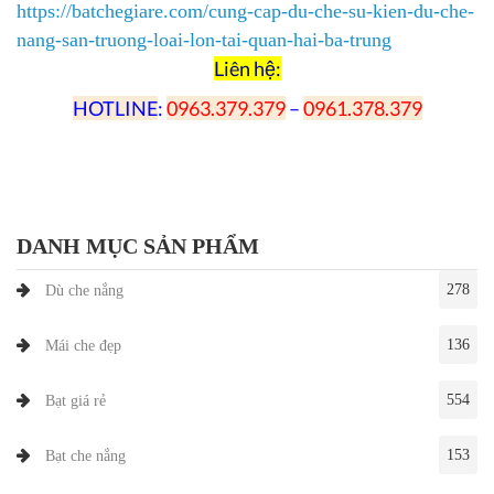
https://batchegiare.com/cung-cap-du-che-su-kien-du-che-
nang-san-truong-loai-lon-tai-quan-hai-ba-trung
Liên hệ:
HOTLINE
:
0963.379.379
–
0961.378.379
DANH MỤC SẢN PHẨM
278
Dù che nắng
136
Mái che đẹp
554
Bạt giá rẻ
153
Bạt che nắng