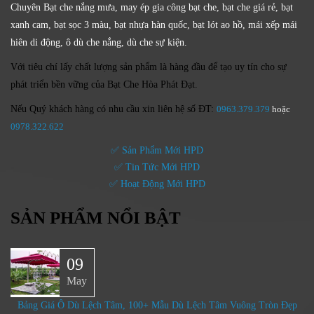
Chuyên Bạt che nắng mưa, may ép gia công bạt che, bạt che giá rẻ, bạt
xanh cam, bạt sọc 3 màu, bạt nhựa hàn quốc, bạt lót ao hồ, mái xếp mái
hiên di động, ô dù che nắng, dù che sự kiện.
Với tiêu chí lấy
chất lượng sản phẩm
là hàng đầu để tạo uy tín cho sự
phát triển bền vững của
Bạt Che Hòa Phát Đạt.
Nếu Quý khách hàng có nhu cầu xin liên hệ số ĐT:
0963.379.379
hoặc
0
978.322.622
✅ Sản Phẩm Mới HPD
✅ Tin Tức Mới HPD
✅ Hoạt Động Mới HPD
SẢN PHẨM NỔI BẬT
09
May
Bảng Giá Ô Dù Lệch Tâm, 100+ Mẫu Dù Lệch Tâm Vuông Tròn Đẹp