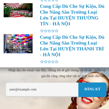
Cung Cấp Dù Che Sự Kiện, Dù
Che Nắng Sân Trường Loại
Lớn Tại HUYỆN THƯỜNG
TÍN - HÀ NỘI
Cung Cấp Dù Che Sự Kiện, Dù
Che Nắng Sân Trường Loại
Lớn Tại HUYỆN THANH TRÌ
- HÀ NỘI
Nhập địa chi email vào đây, chúng tôi sẽ gửi thông tin về sản phẩm và
giá thi công cũng như vật tư mới nhất cho bạn