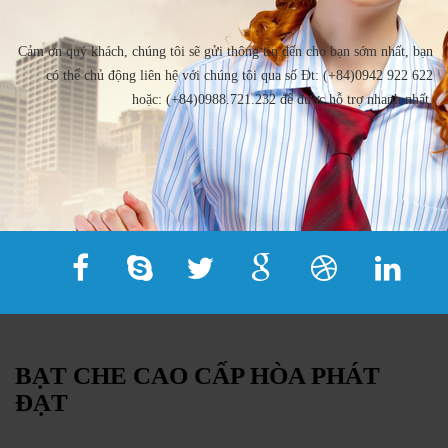
Cảm ơn quý khách, chúng tôi sẽ gửi thông tin đến cho bạn sớm nhất, bạn
có thể chủ động liên hệ với chúng tôi qua số Đt: (+84)0942 922 622
hoặc: (+84)0988.721.232 để được hỗ trợ nhanh nhất.
BẠT CHE CAO CẤP HÒA PHÁT
ĐẠT