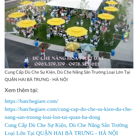
Cung Cấp Dù Che Sự Kiện, Dù Che Nắng Sân Trường Loại Lớn Tại
QUẬN HAI BÀ TRƯNG - HÀ NỘI
Xem thêm tại:
https://batchegiare.com/
https://batchegiare.com/cung-cap-du-che-su-kien-du-che-
nang-san-truong-loai-lon-tai-quan-ha-dong
Cung Cấp Dù Che Sự Kiện, Dù Che Nắng Sân Trường
Loại Lớn Tại QUẬN HAI BÀ TRƯNG - HÀ NỘI