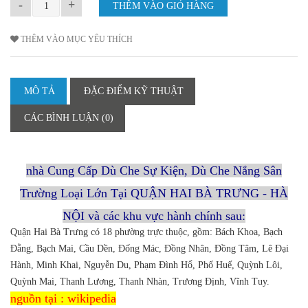
-
+
THÊM VÀO MỤC YÊU THÍCH
MÔ TẢ
ĐẶC ĐIỂM KỸ THUẬT
CÁC BÌNH LUẬN (0)
nhà Cung Cấp Dù Che Sự Kiện, Dù Che Nắng Sân
Trường Loại Lớn Tại QUẬN HAI BÀ TRƯNG - HÀ
NỘI và các khu vực hành chính sau:
Quận Hai Bà Trưng có 18 phường trực thuộc, gồm: Bách Khoa, Bạch
Đằng, Bạch Mai, Cầu Dền, Đống Mác, Đồng Nhân, Đồng Tâm, Lê Đại
Hành, Minh Khai, Nguyễn Du, Phạm Đình Hổ, Phố Huế, Quỳnh Lôi,
Quỳnh Mai, Thanh Lương, Thanh Nhàn, Trương Định, Vĩnh Tuy.
nguồn tại : wikipedia