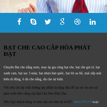
BẠT CHE CAO CẤP HÒA PHÁT
ĐẠT
Chuyên Bạt che nắng mưa, may ép gia công bạt che, bạt che giá rẻ, bạt
xanh cam, bạt sọc 3 màu, bạt nhựa hàn quốc, bạt lót ao hồ, mái xếp mái
hiên di động, ô dù che nắng, dù che sự kiện.
Với tiêu chí lấy
chất lượng sản phẩm
là hàng đầu để tạo uy tín cho sự
phát triển bền vững của
Bạt Che Hòa Phát Đạt.
Nếu Quý khách hàng có nhu cầu xin liên hệ số ĐT:
0963.379.379
hoặc