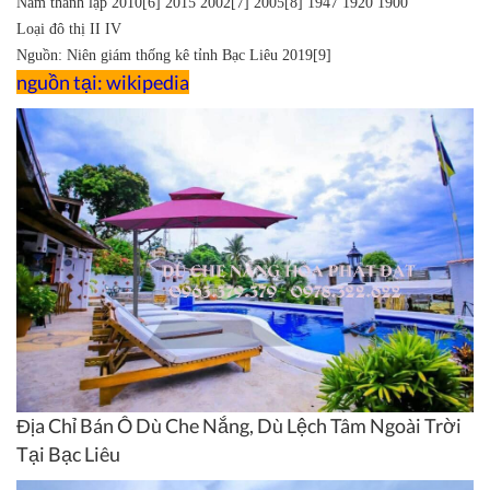
Năm thành lập
2010[6]
2015
2002[7]
2005[8]
1947
1920
1900
Loại đô thị
II
IV
Nguồn: Niên giám thống kê tỉnh Bạc Liêu 2019[9]
nguồn tại: wikipedia
Địa Chỉ Bán Ô Dù Che Nắng, Dù Lệch Tâm Ngoài Trời
Tại Bạc Liêu