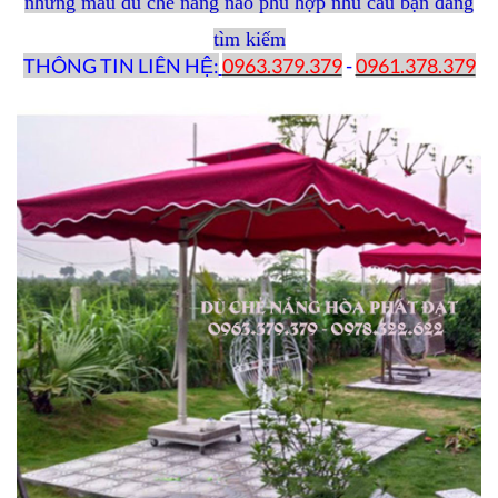
những mẫu dù che nắng nào phù hợp nhu cầu bạn đang
tìm kiếm
THÔNG TIN LIÊN HỆ:
0963.379.379
-
0961.378.379