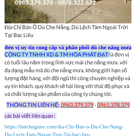
Địa Chỉ Bán Ô Dù Che Nắng, Dù Lệch Tâm Ngoài Trời
Tại Bạc Liêu
đơn vị uy tín cung cấp và phân phối dù che nắng mưa
CÔNG TY TNHH XD & TM HÒA PHÁT ĐẠT
là đơn vị
có tuổi lâu năm trong lĩnh vực mái che nắng mưa. với
đa dạng mẫu mã dù che nắng mưa, không giới hạn số
lượng đặt hàng, với đội ngũ thi công chuyên nghiệp và
uy tín khách. quý khách sẽ hài lòng với thái độ phục và
và chất lượng sản phẩm của công ty chúng tôi.
THÔNG TIN LIÊN HỆ:
0963.379.379
-
0961.378.379
các bài viết liên quan :
https://batchegiare.com/dia-Chi-Ban-o-Du-Che-Nang-
Du-Lech-Tam-Ngoai-Troi-Tai-bac-lieu