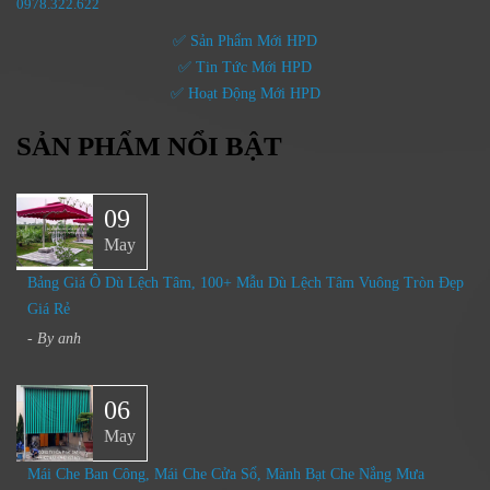
0
978.322.622
✅ Sản Phẩm Mới HPD
✅ Tin Tức Mới HPD
✅ Hoạt Động Mới HPD
SẢN PHẨM NỔI BẬT
09
May
Bảng Giá Ô Dù Lệch Tâm, 100+ Mẫu Dù Lệch Tâm Vuông Tròn Đẹp
Giá Rẻ
- By
anh
06
May
Mái Che Ban Công, Mái Che Cửa Sổ, Mành Bạt Che Nắng Mưa​