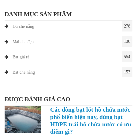
DANH MỤC SẢN PHẨM
278
Dù che nắng
136
Mái che đẹp
554
Bạt giá rẻ
153
Bạt che nắng
ĐƯỢC ĐÁNH GIÁ CAO
Các dòng bạt lót hồ chứa nước
phổ biến hiện nay, dùng bạt
HDPE trải hồ chứa nước có ưu
điểm gì?