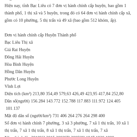
Hiện nay, tỉnh Bạc Liêu có 7 đơn vị hành chính cấp huyện, bao gồm 1
thành phố, 1 thị xã và 5 huyện, trong đó có 64 đơn vị hành chính cấp xã,
gồm có 10 phường, 5 thị trấn và 49 xã (bao gồm 512 khóm, ấp).
Ðơn vị hành chính cấp Huyện
Thành phố
Bạc Liêu
Thị xã
Giá Rai
Huyện
Đông Hải
Huyện
Hòa Bình
Huyện
Hồng Dân
Huyện
Phước Long
Huyện
Vĩnh Lợi
Diện tích (km²)
213,80
354,49
579,63
426,49
423,95
417,84
252,80
Dân số(người)
156.284
143.772
152.788
117.883
111.972
124.405
101.137
Mật độ dân số (người/km²)
731
406
264
276
264
298
400
Số đơn vị hành chính
7 phường, 3 xã
3 phường, 7 xã
1 thị trấn, 10 xã
1
thị trấn, 7 xã
1 thị trấn, 8 xã
1 thị trấn, 7 xã
1 thị trấn, 7 xã