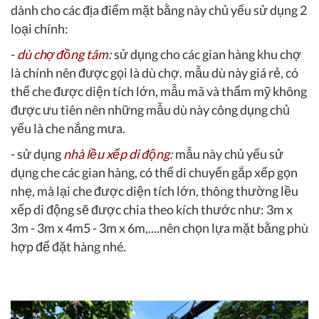
dành cho các địa điểm mặt bằng này chủ yếu sử dụng 2
loại chính:
-
dù chợ đồng tâm
:
sử dụng cho các gian hàng khu chợ
là chính nên được gọi là dù chợ. mẫu dù này giá rẻ, có
thể che được diện tích lớn, mẫu mã và thẩm mỹ không
được ưu tiên nên những mẫu dù này công dụng chủ
yếu là che nắng mưa.
- sử dụng
nhà lều xếp di động
:
mẫu này chủ yếu sử
dụng che các gian hàng, có thể di chuyển gắp xếp gọn
nhẹ, mà lại che được diện tích lớn, thông thường lều
xếp di động sẽ được chia theo kích thước như: 3m x
3m - 3m x 4m5 - 3m x 6m,....nên chọn lựa mặt bằng phù
hợp để đặt hàng nhé.