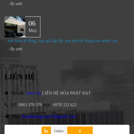
- By
anh
06
May
mái hiên di động, báo giá lắp đặt mái hiên di động bao nhiêu 1m
- By
anh
LIÊN HỆ
Địa chỉ
:
Xem Tại
LIÊN HỆ HÒA PHÁT ĐẠT
ĐT
:
0963.379.379
hoặc
:
0978.322.622
Mail:
hoaphatdatgroup79@gmail.com
Online
0