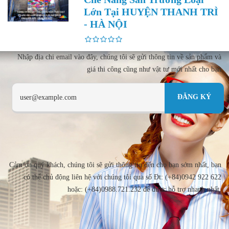
Lớn Tại HUYỆN THANH TRÌ
- HÀ NỘI
Nhập địa chi email vào đây, chúng tôi sẽ gửi thông tin về sản phẩm và
giá thi công cũng như vật tư mới nhất cho bạn
Cảm ơn quý khách, chúng tôi sẽ gửi thông tin đến cho bạn sớm nhất, bạn
có thể chủ động liên hệ với chúng tôi qua số Đt: (+84)0942 922 622
hoặc: (+84)0988.721.232 để được hỗ trợ nhanh nhất.