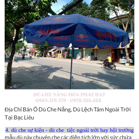
Địa Chỉ Bán Ô Dù Che Nắng, Dù Lệch Tâm Ngoài Trời
Tại Bạc Liêu
4. dù che sự kiện - dù che tiệc ngoài trời hay hội trường
mẫu dù này chuyên che các diện tích lớn với sức chứa