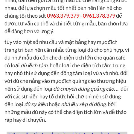
nhau, đẫn đến giá cả từng mẫu dù che nắng cũng khác
nhau. để lựa chọn mẫu tốt nhất bạn nên liên hệ cho
chúng tôi theo sdt
0963.379.379
-
0961.378.379
để
được tư vấn cụ thể và chi tiết từng mẫu, bạn chọn lựa
dễ dàng hơn và ưng ý.
tùy vào một số nhu cầu và mặt bằng hay mục đích
trang trí bạn nên cân nhắc từng loại dù cho phù hợp. ví
dụ như mẫu dù cần che di diện tích lớn cho quán cafe
có loại
dù lệch tâm
. hoặc loại che diện tích tầm trung
hay nhỏ thì sử dụng đến đồng tâm loại vừa và nhỏ. đối
với dù che nắng vào mục đích quảng cáo thương hiệu
nên sử dụng đến loại
dù chuyên dùng quảng cáo
. ... đối
với các sự kiện hay tổ chức hội chợ thì nên sử dụng
đến loại
dù sự kiện
hoặc
nhà lều xếp di động.
bởi
những mẫu dù này có thể che diện tích lớn và dễ tháo
ráp hay di chuyển.