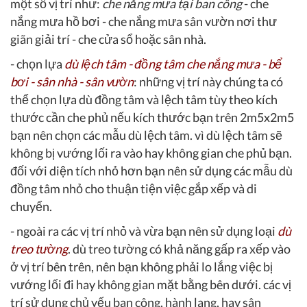
một số vị trí như:
che nắng mưa tại ban công
- che
nắng mưa hồ bơi - che nắng mưa sân vườn nơi thư
giãn giải trí - che cửa sổ hoặc sân nhà.
- chọn lựa
dù lệch tâm - đồng tâm che nắng mưa - bể
bơi - sân nhà - sân vườn
: những vị trí này chúng ta có
thể chọn lựa dù đồng tâm và lệch tâm tùy theo kích
thước cần che phủ nếu kích thước bạn trên 2m5x2m5
bạn nên chọn các mẫu dù lệch tâm. vì dù lệch tâm sẽ
không bị vướng lối ra vào hay không gian che phủ bạn.
đối với diện tích nhỏ hơn bạn nên sử dụng các mẫu dù
đồng tâm nhỏ cho thuận tiện việc gắp xếp và di
chuyển.
- ngoài ra các vị trí nhỏ và vừa bạn nên sử dụng loại
dù
treo tường
. dù treo tường có khả năng gấp ra xếp vào
ở vị trí bên trên, nên bạn không phải lo lắng việc bị
vướng lối đi hay không gian mặt bằng bên dưới. các vị
trí sử dụng chủ yếu ban công, hành lang, hay sân