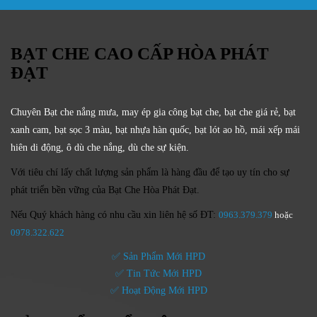
BẠT CHE CAO CẤP HÒA PHÁT
ĐẠT
Chuyên Bạt che nắng mưa, may ép gia công bạt che, bạt che giá rẻ, bạt
xanh cam, bạt sọc 3 màu, bạt nhựa hàn quốc, bạt lót ao hồ, mái xếp mái
hiên di động, ô dù che nắng, dù che sự kiện.
Với tiêu chí lấy
chất lượng sản phẩm
là hàng đầu để tạo uy tín cho sự
phát triển bền vững của
Bạt Che Hòa Phát Đạt.
Nếu Quý khách hàng có nhu cầu xin liên hệ số ĐT:
0963.379.379
hoặc
0
978.322.622
✅ Sản Phẩm Mới HPD
✅ Tin Tức Mới HPD
✅ Hoạt Động Mới HPD