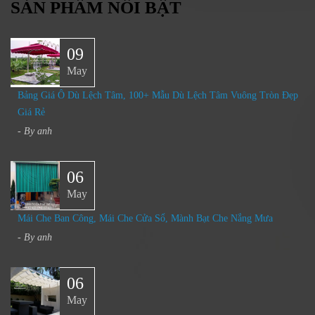
SẢN PHẨM NỔI BẬT
09
May
Bảng Giá Ô Dù Lệch Tâm, 100+ Mẫu Dù Lệch Tâm Vuông Tròn Đẹp
Giá Rẻ
- By
anh
06
May
Mái Che Ban Công, Mái Che Cửa Sổ, Mành Bạt Che Nắng Mưa​
- By
anh
06
May