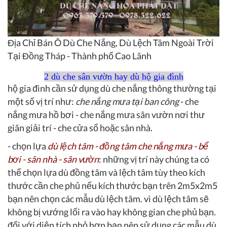
Địa Chỉ Bán Ô Dù Che Nắng, Dù Lệch Tâm Ngoài Trời
Tại Đồng Tháp - Thành phố Cao Lãnh
2 dù che sân vườn hay dù hộ gia đình
hộ gia đình cần sử dụng dù che nắng thông thường tại
một số vị trí như:
che nắng mưa tại ban công
- che
nắng mưa hồ bơi - che nắng mưa sân vườn nơi thư
giãn giải trí - che cửa sổ hoặc sân nhà.
- chọn lựa
dù lệch tâm - đồng tâm che nắng mưa - bể
bơi - sân nhà - sân vườn
: những vị trí này chúng ta có
thể chọn lựa dù đồng tâm và lệch tâm tùy theo kích
thước cần che phủ nếu kích thước bạn trên 2m5x2m5
bạn nên chọn các mẫu dù lệch tâm. vì dù lệch tâm sẽ
không bị vướng lối ra vào hay không gian che phủ bạn.
đối với diện tích nhỏ hơn bạn nên sử dụng các mẫu dù