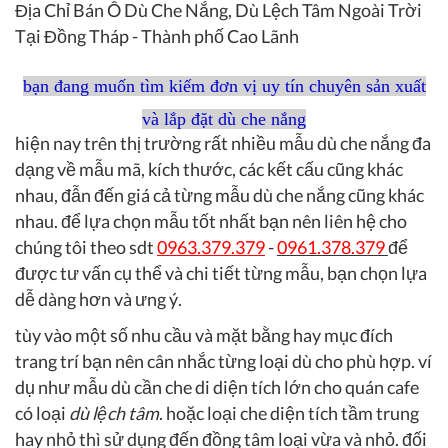
Địa Chỉ Bán Ô Dù Che Nắng, Dù Lệch Tâm Ngoài Trời
Tại Đồng Tháp - Thành phố Cao Lãnh
bạn đang muốn tìm kiếm đơn vị uy tín chuyên sản xuất
và lắp đặt dù che nắng
hiện nay trên thị trường rất nhiều mẫu dù che nắng đa
dạng về mẫu mã, kích thước, các kết cấu cũng khác
nhau, đẫn đến giá cả từng mẫu dù che nắng cũng khác
nhau. để lựa chọn mẫu tốt nhất bạn nên liên hệ cho
chúng tôi theo sdt
0963.379.379
-
0961.378.379
để
được tư vấn cụ thể và chi tiết từng mẫu, bạn chọn lựa
dễ dàng hơn và ưng ý.
tùy vào một số nhu cầu và mặt bằng hay mục đích
trang trí bạn nên cân nhắc từng loại dù cho phù hợp. ví
dụ như mẫu dù cần che di diện tích lớn cho quán cafe
có loại
dù lệch tâm
. hoặc loại che diện tích tầm trung
hay nhỏ thì sử dụng đến đồng tâm loại vừa và nhỏ. đối