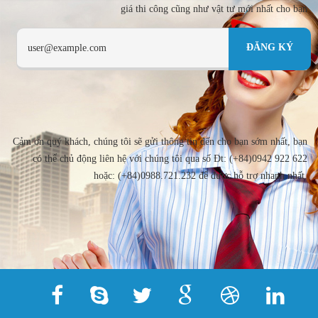
giá thi công cũng như vật tư mới nhất cho bạn
Cảm ơn quý khách, chúng tôi sẽ gửi thông tin đến cho bạn sớm nhất, bạn
có thể chủ động liên hệ với chúng tôi qua số Đt: (+84)0942 922 622
hoặc: (+84)0988.721.232 để được hỗ trợ nhanh nhất.