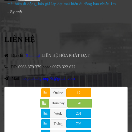
mái hiên di động, báo giá lắp đặt mái hiên di động bao nhiêu 1m
- By
anh
LIÊN HỆ
Địa chỉ
:
Xem Tại
LIÊN HỆ HÒA PHÁT ĐẠT
ĐT
:
0963.379.379
hoặc
:
0978.322.622
Mail:
hoaphatdatgroup79@gmail.com
Online
12
Hôm nay
41
Week
261
Tháng
706