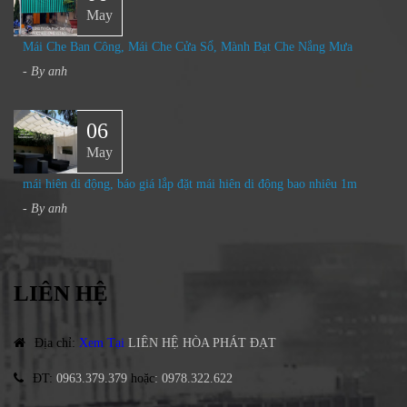
May
Mái Che Ban Công, Mái Che Cửa Sổ, Mành Bạt Che Nắng Mưa​
- By
anh
06
May
mái hiên di động, báo giá lắp đặt mái hiên di động bao nhiêu 1m
- By
anh
LIÊN HỆ
Địa chỉ
:
Xem Tại
LIÊN HỆ HÒA PHÁT ĐẠT
ĐT
:
0963.379.379
hoặc
:
0978.322.622