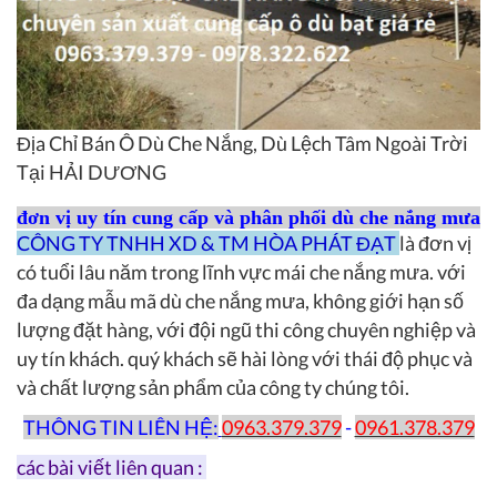
Địa Chỉ Bán Ô Dù Che Nắng, Dù Lệch Tâm Ngoài Trời
Tại HẢI DƯƠNG
đơn vị uy tín cung cấp và phân phối dù che nắng mưa
CÔNG TY TNHH XD & TM HÒA PHÁT ĐẠT
là đơn vị
có tuổi lâu năm trong lĩnh vực mái che nắng mưa. với
đa dạng mẫu mã dù che nắng mưa, không giới hạn số
lượng đặt hàng, với đội ngũ thi công chuyên nghiệp và
uy tín khách. quý khách sẽ hài lòng với thái độ phục và
và chất lượng sản phẩm của công ty chúng tôi.
THÔNG TIN LIÊN HỆ:
0963.379.379
-
0961.378.379
các bài viết liên quan :