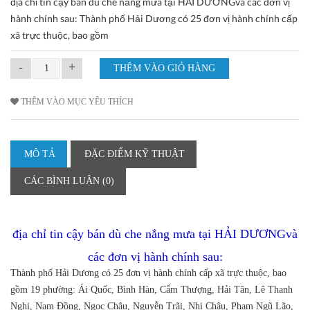
địa chỉ tin cậy bán dù che nắng mưa tại HẢI DƯƠNGvà các đơn vị
hành chính sau: Thành phố Hải Dương có 25 đơn vị hành chính cấp
xã trực thuộc, bao gồm
-
+
THÊM VÀO MỤC YÊU THÍCH
MÔ TẢ
ĐẶC ĐIỂM KỸ THUẬT
CÁC BÌNH LUẬN (0)
địa chỉ tin cậy bán dù che nắng mưa tại HẢI DƯƠNGvà
các đơn vị hành chính sau:
Thành phố Hải Dương có 25 đơn vị hành chính cấp xã trực thuộc, bao
gồm 19 phường: Ái Quốc, Bình Hàn, Cẩm Thượng, Hải Tân, Lê Thanh
Nghị, Nam Đồng, Ngọc Châu, Nguyễn Trãi, Nhị Châu, Phạm Ngũ Lão,