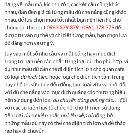
dạng về mẫu mã, kích thước, các kết cấu cũng khác
nhau, đẫn đến giá cả từng mẫu dù che nắng cũng khác
nhau. để lựa chọn mẫu tốt nhất bạn nên liên hệ cho
chúng tôi theo sdt
0963.379.379
-
0961.378.379
để
được tư vấn cụ thể và chi tiết từng mẫu, bạn chọn lựa
dễ dàng hơn và ưng ý.
tùy vào một số nhu cầu và mặt bằng hay mục đích
trang trí bạn nên cân nhắc từng loại dù cho phù hợp. ví
dụ như mẫu dù cần che di diện tích lớn cho quán cafe
có loại
dù lệch tâm
. hoặc loại che diện tích tầm trung
hay nhỏ thì sử dụng đến đồng tâm loại vừa và nhỏ. đối
với dù che nắng vào mục đích quảng cáo thương hiệu
nên sử dụng đến loại
dù chuyên dùng quảng cáo
. ... đối
với các sự kiện hay tổ chức hội chợ thì nên sử dụng
đến loại
dù sự kiện
hoặc
nhà lều xếp di động.
bởi
những mẫu dù này có thể che diện tích lớn và dễ tháo
ráp hay di chuyển.