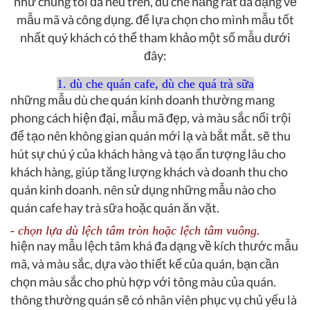
như chúng tôi đã nêu trên, dù che nắng rất đa dạng về
mẫu mã và công dụng. để lựa chọn cho mình mẫu tốt
nhất quý khách có thể tham khảo một số mẫu dưới
đây:
1. dù che quán cafe, dù che quá trà sữa
những mẫu dù che quán kinh doanh thường mang
phong cách hiện đại, mẫu mã đẹp, và màu sắc nổi trội
để tạo nên không gian quán mới lạ và bắt mắt. sẽ thu
hút sự chú ý của khách hàng và tạo ấn tượng lâu cho
khách hàng, giúp tăng lượng khách và doanh thu cho
quán kinh doanh. nên sử dụng những mẫu nào cho
quán cafe hay trà sữa hoặc quán ăn vặt.
- chọn lựa dù lệch tâm tròn hoặc lệch tâm vuông.
hiện nay mẫu lệch tâm khá đa dạng về kích thước mẫu
mã, và màu sắc, dựa vào thiết kế của quán, bạn cần
chọn màu sắc cho phù hợp với tông màu của quán.
thông thường quán sẽ có nhân viên phục vụ chủ yếu là