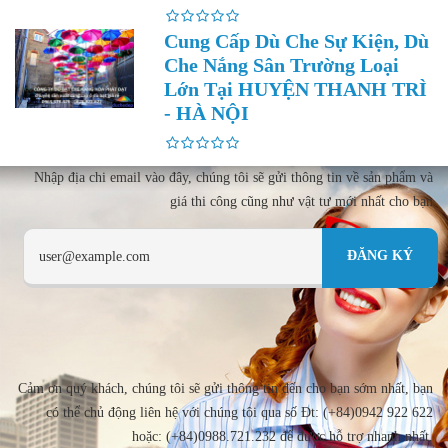
Cung Cấp Dù Che Sự Kiện, Dù
Che Nắng Sân Trường Loại
Lớn Tại HUYỆN THANH TRÌ
- HÀ NỘI
Nhập địa chi email vào đây, chúng tôi sẽ gửi thông tin về sản phẩm và
giá thi công cũng như vật tư mới nhất cho bạn
Cảm ơn quý khách, chúng tôi sẽ gửi thông tin đến cho bạn sớm nhất, bạn
có thể chủ động liên hệ với chúng tôi qua số Đt: (+84)0942 922 622
hoặc: (+84)0988.721.232 để được hỗ trợ nhanh nhất.