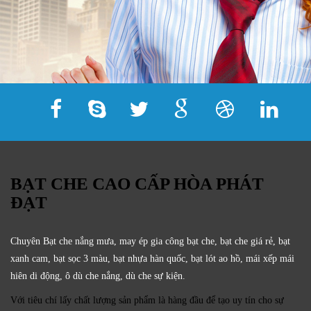
BẠT CHE CAO CẤP HÒA PHÁT
ĐẠT
Chuyên Bạt che nắng mưa, may ép gia công bạt che, bạt che giá rẻ, bạt
xanh cam, bạt sọc 3 màu, bạt nhựa hàn quốc, bạt lót ao hồ, mái xếp mái
hiên di động, ô dù che nắng, dù che sự kiện.
Với tiêu chí lấy
chất lượng sản phẩm
là hàng đầu để tạo uy tín cho sự