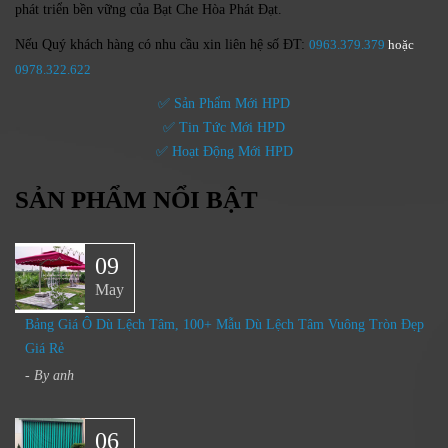
phát triển bền vững của
Bạt Che Hòa Phát Đạt.
Nếu Quý khách hàng có nhu cầu xin liên hệ số ĐT:
0963.379.379
hoặc
0
978.322.622
✅ Sản Phẩm Mới HPD
✅ Tin Tức Mới HPD
✅ Hoạt Động Mới HPD
SẢN PHẨM NỔI BẬT
09
May
Bảng Giá Ô Dù Lệch Tâm, 100+ Mẫu Dù Lệch Tâm Vuông Tròn Đẹp
Giá Rẻ
- By
anh
06