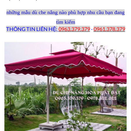
những mẫu dù che nắng nào phù hợp nhu cầu bạn đang
tìm kiếm
THÔNG TIN LIÊN HỆ:
0963.379.379
-
0961.378.379