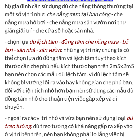
hộ gia đình cần sử dụng dù che nắng thông thường tại
một số vị trí như:
che nắng mưa tại ban công
- che
nắng mưa hồ bơi - che nắng mưa sân vườn nơi thư
giãn giải trí - che cửa sổ hoặc sân nhà.
- chọn lựa
dù lệch tâm - đồng tâm che nắng mưa - bể
bơi - sân nhà - sân vườn
: những vị trí này chúng ta có
thể chọn lựa dù đồng tâm và lệch tâm tùy theo kích
thước cần che phủ nếu kích thước bạn trên 2m5x2m5
bạn nên chọn các mẫu dù lệch tâm. vì dù lệch tâm sẽ
không bị vướng lối ra vào hay không gian che phủ bạn.
đối với diện tích nhỏ hơn bạn nên sử dụng các mẫu dù
đồng tâm nhỏ cho thuận tiện việc gắp xếp và di
chuyển.
- ngoài ra các vị trí nhỏ và vừa bạn nên sử dụng loại
dù
treo tường
. dù treo tường có khả năng gấp ra xếp vào
ở vị trí bên trên, nên bạn không phải lo lắng việc bị