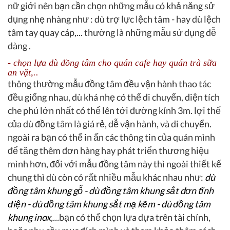
nữ giới nên bạn cần chọn những mẫu có khả năng sử
dụng nhẹ nhàng như : dù trợ lực lệch tâm - hay dù lệch
tâm tay quay cáp,... thường là những mẫu sử dụng dễ
dàng .
- chọn lựa dù đồng tâm cho quán cafe hay quán trà sữa
an vặt,..
thông thường mẫu đồng tâm đều vận hành thao tác
đều giống nhau, dù khá nhẹ có thể di chuyển, diện tích
che phủ lớn nhất có thể lên tới đường kính 3m. lợi thế
của dù đồng tâm là giá rẻ, dễ vận hành, và di chuyển.
ngoài ra bạn có thể in ấn các thông tin của quán mình
để tăng thêm đơn hàng hay phát triển thương hiệu
mình hơn, đối với mẫu đồng tâm này thì ngoài thiết kế
chung thì dù còn có rất nhiều mẫu khác nhau như:
dù
đồng tâm khung gỗ - dù đồng tâm khung sắt dơn tĩnh
điện - dù đồng tâm khung sắt mạ kẽm - dù đồng tâm
khung inox
,...
bạn có thể chọn lựa dựa trên tài chính,