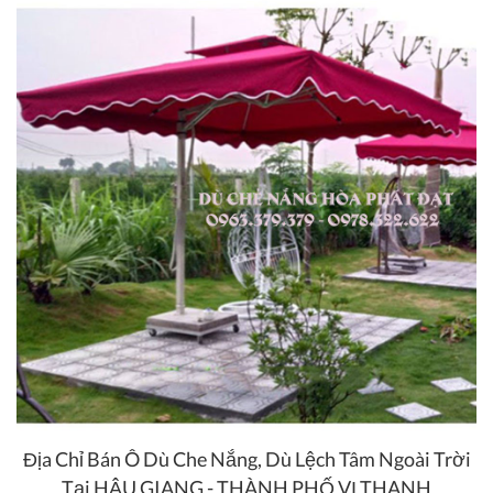
Địa Chỉ Bán Ô Dù Che Nắng, Dù Lệch Tâm Ngoài Trời
Tại HẬU GIANG - THÀNH PHỐ VỊ THANH