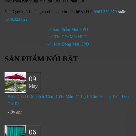
phát triển bền vững của
Bạt Che Hòa Phát Đạt.
Nếu Quý khách hàng có nhu cầu xin liên hệ số ĐT:
0963.379.379
hoặc
0
978.322.622
✅ Sản Phẩm Mới HPD
✅ Tin Tức Mới HPD
✅ Hoạt Động Mới HPD
SẢN PHẨM NỔI BẬT
09
May
Bảng Giá Ô Dù Lệch Tâm, 100+ Mẫu Dù Lệch Tâm Vuông Tròn Đẹp
Giá Rẻ
- By
anh
06