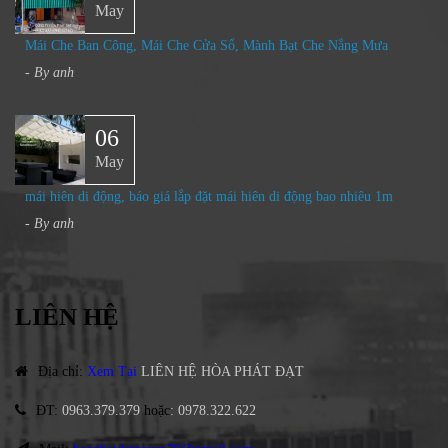
May
Mái Che Ban Công, Mái Che Cửa Sổ, Mành Bạt Che Nắng Mưa​
- By
anh
06
May
mái hiên di động, báo giá lắp đặt mái hiên di động bao nhiêu 1m
- By
anh
LIÊN HỆ
Địa chỉ
:
Xem Tại
LIÊN HỆ HÒA PHÁT ĐẠT
ĐT
:
0963.379.379
hoặc
:
0978.322.622