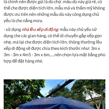
là chính nên được gọi là dù chợ. mẫu dù này giá rẻ, có
thể che được diện tích lớn, mẫu mã và thẩm mỹ không
được ưu tiên nên những mẫu dù này công dụng chủ
yếu là che nắng mưa.
- sử dụng
nhà lều xếp di động
:
mẫu này chủ yếu sử
dụng che các gian hàng, có thể di chuyển gắp xếp gọn
nhẹ, mà lại che được diện tích lớn, thông thường lều
xếp di động sẽ được chia theo kích thước như: 3m x
3m - 3m x 4m5 - 3m x 6m,....nên chọn lựa mặt bằng phù
hợp để đặt hàng nhé.