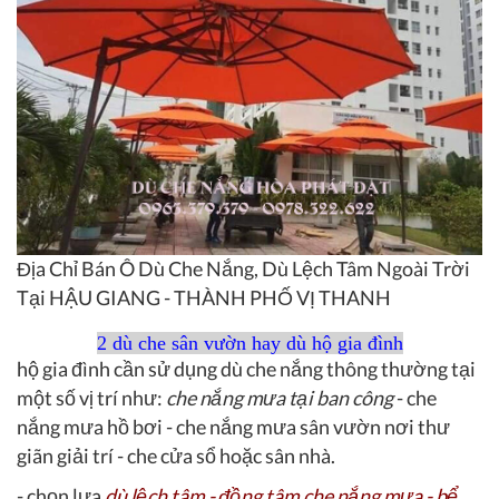
Địa Chỉ Bán Ô Dù Che Nắng, Dù Lệch Tâm Ngoài Trời
Tại HẬU GIANG - THÀNH PHỐ VỊ THANH
2 dù che sân vườn hay dù hộ gia đình
hộ gia đình cần sử dụng dù che nắng thông thường tại
một số vị trí như:
che nắng mưa tại ban công
- che
nắng mưa hồ bơi - che nắng mưa sân vườn nơi thư
giãn giải trí - che cửa sổ hoặc sân nhà.
- chọn lựa
dù lệch tâm - đồng tâm che nắng mưa - bể