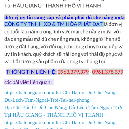
Tại HẬU GIANG - THÀNH PHỐ VỊ THANH
đơn vị uy tín cung cấp và phân phối dù che nắng mưa
CÔNG TY TNHH XD & TM HÒA PHÁT ĐẠT
là đơn vị
có tuổi lâu năm trong lĩnh vực mái che nắng mưa. với
đa dạng mẫu mã dù che nắng mưa, không giới hạn số
lượng đặt hàng, với đội ngũ thi công chuyên nghiệp và
uy tín khách. quý khách sẽ hài lòng với thái độ phục và
và chất lượng sản phẩm của công ty chúng tôi.
THÔNG TIN LIÊN HỆ:
0963.379.379
-
0961.378.379
các bài viết liên quan :
https://batchegiare.com/dia-Chi-Ban-o-Du-Che-Nang-
Du-Lech-Tam-Ngoai-Troi-Tai-hai-phong
Địa Chỉ Bán Ô Dù Che Nắng, Dù Lệch Tâm Ngoài Trời
Tại HẬU GIANG - THÀNH PHỐ VỊ THANH
https://batchegiare.com/dia-Chi-Ban-o-Du-Che-Nang-