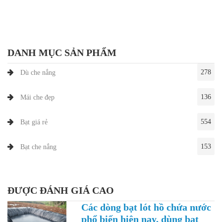
DANH MỤC SẢN PHẨM
278
Dù che nắng
136
Mái che đẹp
554
Bạt giá rẻ
153
Bạt che nắng
ĐƯỢC ĐÁNH GIÁ CAO
Các dòng bạt lót hồ chứa nước
phổ biến hiện nay, dùng bạt