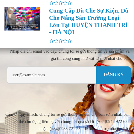
Cung Cấp Dù Che Sự Kiện, Dù
Che Nắng Sân Trường Loại
Lớn Tại HUYỆN THANH TRÌ
- HÀ NỘI
Nhập địa chi email vào đây, chúng tôi sẽ gửi thông tin về sản phẩm và
giá thi công cũng như vật tư mới nhất cho bạn
Cảm ơn quý khách, chúng tôi sẽ gửi thông tin đến cho bạn sớm nhất, bạn
có thể chủ động liên hệ với chúng tôi qua số Đt: (+84)0942 922 622
hoặc: (+84)0988.721.232 để được hỗ trợ nhanh nhất.