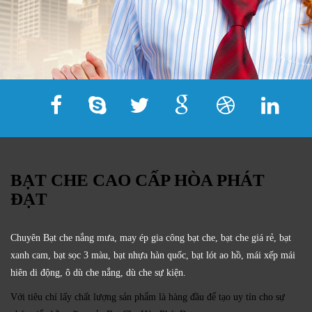
BẠT CHE CAO CẤP HÒA PHÁT
ĐẠT
Chuyên Bạt che nắng mưa, may ép gia công bạt che, bạt che giá rẻ, bạt
xanh cam, bạt sọc 3 màu, bạt nhựa hàn quốc, bạt lót ao hồ, mái xếp mái
hiên di động, ô dù che nắng, dù che sự kiện.
Với tiêu chí lấy
chất lượng sản phẩm
là hàng đầu để tạo uy tín cho sự