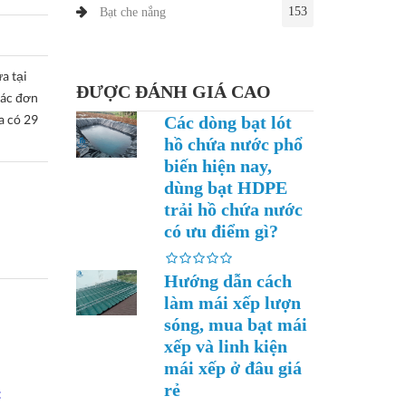
153
Bạt che nắng
a tại
ĐƯỢC ĐÁNH GIÁ CAO
ác đơn
a có 29
Các dòng bạt lót
hồ chứa nước phổ
biến hiện nay,
dùng bạt HDPE
trải hồ chứa nước
có ưu điểm gì?
Hướng dẫn cách
làm mái xếp lượn
sóng, mua bạt mái
xếp và linh kiện
mái xếp ở đâu giá
rẻ
: