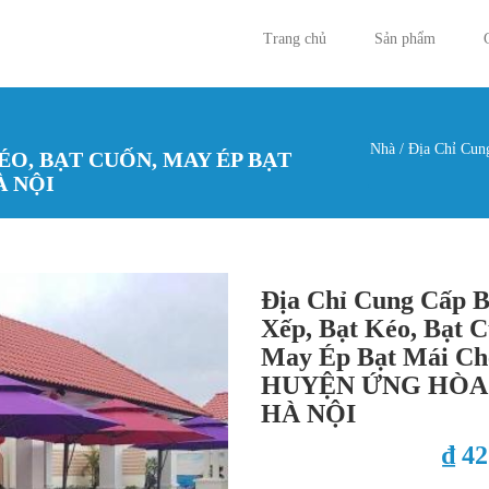
Trang chủ
Sản phẩm
Nhà
/
Địa Chỉ Cung
ÉO, BẠT CUỐN, MAY ÉP BẠT
Bạn đan
À NỘI
Địa Chỉ Cung Cấp B
Xếp, Bạt Kéo, Bạt C
May Ép Bạt Mái Ch
HUYỆN ỨNG HÒA 
HÀ NỘI
₫ 4