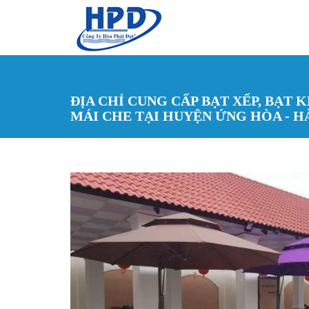
Nhảy đến nội dung
ĐỊA CHỈ CUNG CẤP BẠT XẾP, BẠT K
MÁI CHE TẠI HUYỆN ỨNG HÒA - H