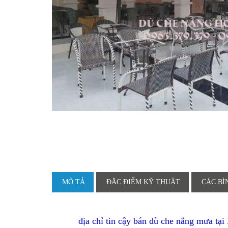
MÔ TẢ
ĐẶC ĐIỂM KỸ THUẬT
CÁC BÌ
địa chỉ tin cậy bán dù che nắng mưa 