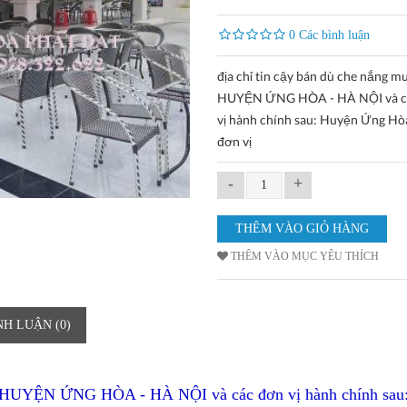
0 Các bình luận
địa chỉ tin cậy bán dù che nắng mư
HUYỆN ỨNG HÒA - HÀ NỘI và c
vị hành chính sau: Huyện Ứng Hò
đơn vị
-
+
THÊM VÀO MỤC YÊU THÍCH
NH LUẬN (0)
tại HUYỆN ỨNG HÒA - HÀ NỘI và các đơn vị hành chính sau