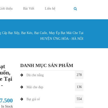
Giới thiệu
Bài Viết
Liên hệ
 Cấp Bạt Xếp, Bạt Kéo, Bạt Cuốn, May Ép Bạt Mái Che Tại
g ở đây
HUYỆN ỨNG HÒA - HÀ NỘI
DANH MỤC SẢN PHẨM
ạt
uốn,
278
Dù che nắng
e Tại
-
136
Mái che đẹp
554
27.500
Bạt giá rẻ
In Stock