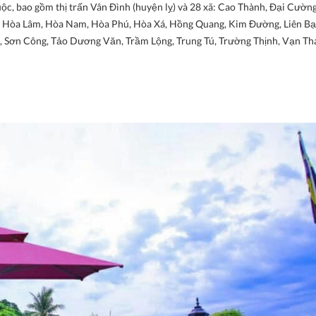
c, bao gồm thị trấn Vân Đình (huyện lỵ) và 28 xã: Cao Thành, Đại Cường
n, Hòa Lâm, Hòa Nam, Hòa Phú, Hòa Xá, Hồng Quang, Kim Đường, Liên Bạ
Sơn Công, Tảo Dương Văn, Trầm Lộng, Trung Tú, Trường Thịnh, Vạn Thá