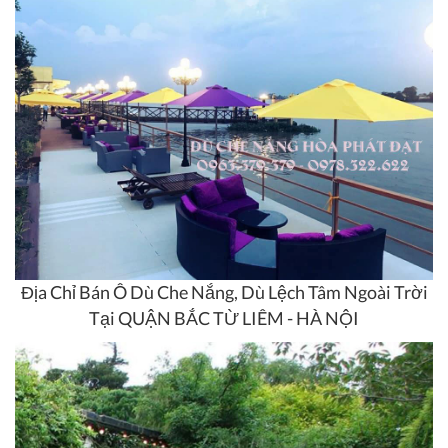
Địa Chỉ Bán Ô Dù Che Nắng, Dù Lệch Tâm Ngoài Trời
Tại QUẬN BẮC TỪ LIÊM - HÀ NỘI