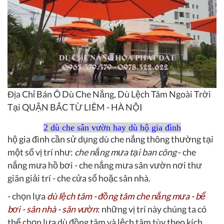
Địa Chỉ Bán Ô Dù Che Nắng, Dù Lệch Tâm Ngoài Trời
Tại QUẬN BẮC TỪ LIÊM - HÀ NỘI
2 dù che sân vườn hay dù hộ gia đình
hộ gia đình cần sử dụng dù che nắng thông thường tại
một số vị trí như:
che nắng mưa tại ban công
- che
nắng mưa hồ bơi - che nắng mưa sân vườn nơi thư
giãn giải trí - che cửa sổ hoặc sân nhà.
- chọn lựa
dù lệch tâm - đồng tâm che nắng mưa - bể
bơi - sân nhà - sân vườn
: những vị trí này chúng ta có
thể chọn lựa dù đồng tâm và lệch tâm tùy theo kích