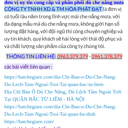
đơn vị uy tín cung cấp và phân phối dù che nắng mưa
CÔNG TY TNHH XD & TM HÒA PHÁT ĐẠT
là đơn vị
có tuổi lâu năm trong lĩnh vực mái che nắng mưa. với
đa dạng mẫu mã dù che nắng mưa, không giới hạn số
lượng đặt hàng, với đội ngũ thi công chuyên nghiệp và
uy tín khách. quý khách sẽ hài lòng với thái độ phục và
và chất lượng sản phẩm của công ty chúng tôi.
THÔNG TIN LIÊN HỆ:
0963.379.379
-
0961.378.379
các bài viết liên quan :
https://batchegiare.com/dia-Chi-Ban-o-Du-Che-Nang-
Du-Lech-Tam-Ngoai-Troi-Tai-quan-bac-tu-liem
Địa Chỉ Bán Ô Dù Che Nắng, Dù Lệch Tâm Ngoài Trời
Tại QUẬN BẮC TỪ LIÊM - HÀ NỘI
https://batchegiare.com/dia-Chi-Ban-o-Du-Che-Nang-
Du-Lech-Tam-Ngoai-Troi-Tai-quan-ba-dinh
https://batchegiare.com/