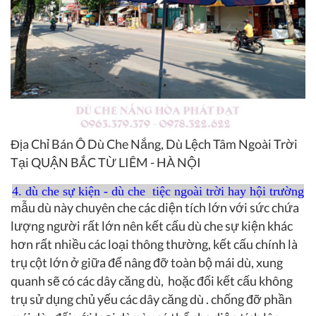
Địa Chỉ Bán Ô Dù Che Nắng, Dù Lệch Tâm Ngoài Trời
Tại QUẬN BẮC TỪ LIÊM - HÀ NỘI
4. dù che sự kiện - dù che tiệc ngoài trời hay hội trường
mẫu dù này chuyên che các diện tích lớn với sức chứa
lượng người rất lớn nên kết cấu dù che sự kiện khác
hơn rất nhiều các loại thông thường, kết cấu chính là
trụ cột lớn ở giữa để nâng đỡ toàn bộ mái dù, xung
quanh sẽ có các dây căng dù, hoặc đối kết cấu không
trụ sử dụng chủ yếu các dây căng dù . chống đỡ phần