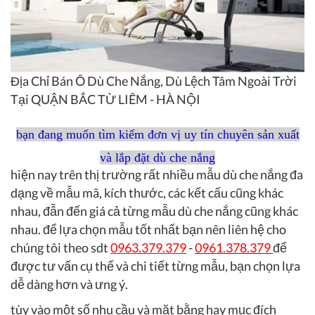
Địa Chỉ Bán Ô Dù Che Nắng, Dù Lệch Tâm Ngoài Trời
Tại QUẬN BẮC TỪ LIÊM - HÀ NỘI
bạn đang muốn tìm kiếm đơn vị uy tín chuyên sản xuất
và lắp đặt dù che nắng
hiện nay trên thị trường rất nhiều mẫu dù che nắng đa
dạng về mẫu mã, kích thước, các kết cấu cũng khác
nhau, đẫn đến giá cả từng mẫu dù che nắng cũng khác
nhau. để lựa chọn mẫu tốt nhất bạn nên liên hệ cho
chúng tôi theo sdt
0963.379.379
-
0961.378.379
để
được tư vấn cụ thể và chi tiết từng mẫu, bạn chọn lựa
dễ dàng hơn và ưng ý.
tùy vào một số nhu cầu và mặt bằng hay mục đích