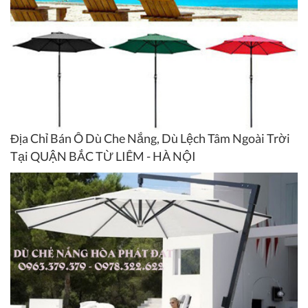
Địa Chỉ Bán Ô Dù Che Nắng, Dù Lệch Tâm Ngoài Trời
Tại QUẬN BẮC TỪ LIÊM - HÀ NỘI