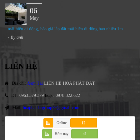
06
May
mái hiên di động, báo giá lắp đặt mái hiên di động bao nhiêu 1m
- By
anh
LIÊN HỆ
Địa chỉ
:
Xem Tại
LIÊN HỆ HÒA PHÁT ĐẠT
ĐT
:
0963.379.379
hoặc
:
0978.322.622
Mail:
hoaphatdatgroup79@gmail.com
Online
12
Hôm nay
41