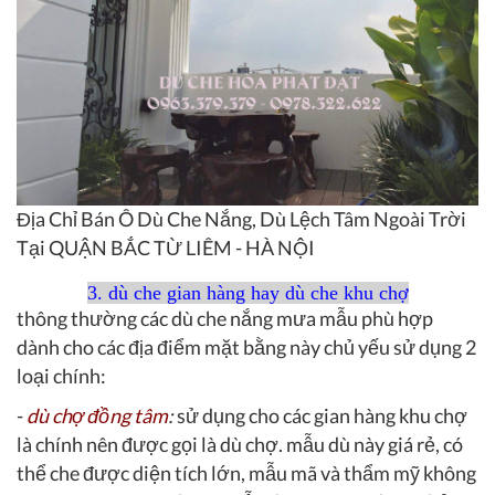
Địa Chỉ Bán Ô Dù Che Nắng, Dù Lệch Tâm Ngoài Trời
Tại QUẬN BẮC TỪ LIÊM - HÀ NỘI
3. dù che gian hàng hay dù che khu chợ
thông thường các dù che nắng mưa mẫu phù hợp
dành cho các địa điểm mặt bằng này chủ yếu sử dụng 2
loại chính:
-
dù chợ đồng tâm
:
sử dụng cho các gian hàng khu chợ
là chính nên được gọi là dù chợ. mẫu dù này giá rẻ, có
thể che được diện tích lớn, mẫu mã và thẩm mỹ không