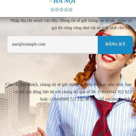
- HÀ NỘI
Nhập địa chi email vào đây, chúng tôi sẽ gửi thông tin về sản phẩm và
giá thi công cũng như vật tư mới nhất cho bạn
Cảm ơn quý khách, chúng tôi sẽ gửi thông tin đến cho bạn sớm nhất, bạn
có thể chủ động liên hệ với chúng tôi qua số Đt: (+84)0942 922 622
hoặc: (+84)0988.721.232 để được hỗ trợ nhanh nhất.