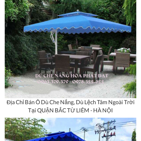
Địa Chỉ Bán Ô Dù Che Nắng, Dù Lệch Tâm Ngoài Trời
Tại QUẬN BẮC TỪ LIÊM - HÀ NỘI