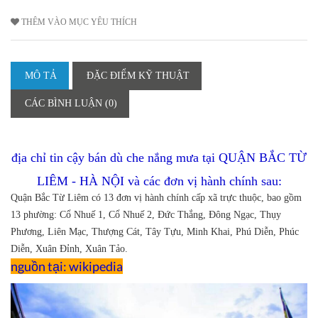
THÊM VÀO MỤC YÊU THÍCH
MÔ TẢ
ĐẶC ĐIỂM KỸ THUẬT
CÁC BÌNH LUẬN (0)
địa chỉ tin cậy bán dù che nắng mưa tại QUẬN BẮC TỪ
LIÊM - HÀ NỘI và các đơn vị hành chính sau:
Quận Bắc Từ Liêm có 13 đơn vị hành chính cấp xã trực thuộc, bao gồm
13 phường: Cổ Nhuế 1, Cổ Nhuế 2, Đức Thắng, Đông Ngạc, Thụy
Phương, Liên Mạc, Thượng Cát, Tây Tựu, Minh Khai, Phú Diễn, Phúc
Diễn, Xuân Đỉnh, Xuân Tảo.
nguồn tại: wikipedia