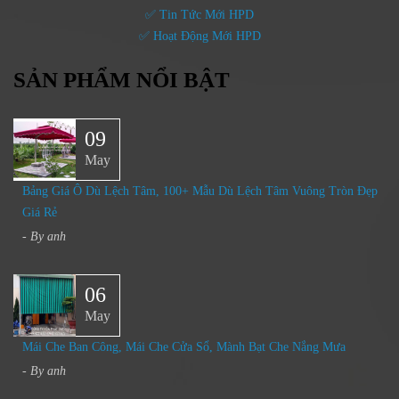
✅ Tin Tức Mới HPD
✅ Hoạt Động Mới HPD
SẢN PHẨM NỔI BẬT
09
May
Bảng Giá Ô Dù Lệch Tâm, 100+ Mẫu Dù Lệch Tâm Vuông Tròn Đẹp
Giá Rẻ
- By
anh
06
May
Mái Che Ban Công, Mái Che Cửa Sổ, Mành Bạt Che Nắng Mưa​
- By
anh