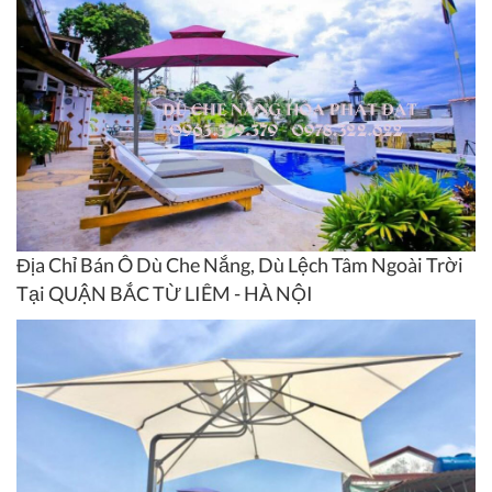
Địa Chỉ Bán Ô Dù Che Nắng, Dù Lệch Tâm Ngoài Trời
Tại QUẬN BẮC TỪ LIÊM - HÀ NỘI