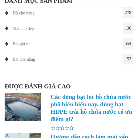
DANH MỤC SẢN PHẨM
278
Dù che nắng
136
Mái che đẹp
554
Bạt giá rẻ
153
Bạt che nắng
ĐƯỢC ĐÁNH GIÁ CAO
Các dòng bạt lót hồ chứa nước
phổ biến hiện nay, dùng bạt
HDPE trải hồ chứa nước có ưu
điểm gì?
Hướng dẫn cách làm mái xếp