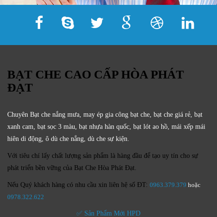
BẠT CHE CAO CẤP HÒA PHÁT
ĐẠT
Chuyên Bạt che nắng mưa, may ép gia công bạt che, bạt che giá rẻ, bạt
xanh cam, bạt sọc 3 màu, bạt nhựa hàn quốc, bạt lót ao hồ, mái xếp mái
hiên di động, ô dù che nắng, dù che sự kiện.
Với tiêu chí lấy
chất lượng sản phẩm
là hàng đầu để tạo uy tín cho sự
phát triển bền vững của
Bạt Che Hòa Phát Đạt.
Nếu Quý khách hàng có nhu cầu xin liên hệ số ĐT:
0963.379.379
hoặc
0
978.322.622
✅ Sản Phẩm Mới HPD