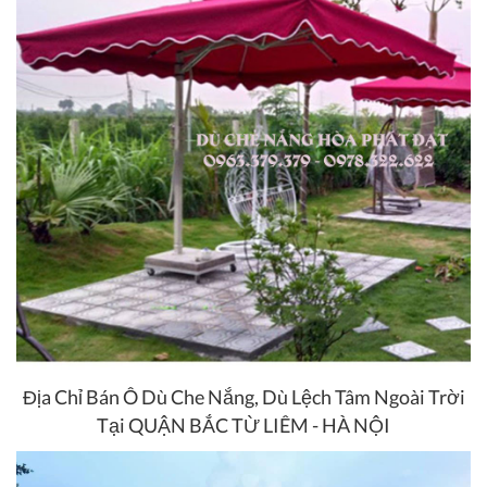
Địa Chỉ Bán Ô Dù Che Nắng, Dù Lệch Tâm Ngoài Trời
Tại QUẬN BẮC TỪ LIÊM - HÀ NỘI