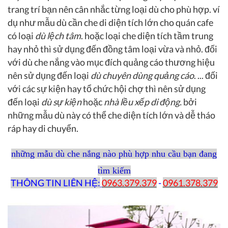
trang trí bạn nên cân nhắc từng loại dù cho phù hợp. ví
dụ như mẫu dù cần che di diện tích lớn cho quán cafe
có loại
dù lệch tâm
. hoặc loại che diện tích tầm trung
hay nhỏ thì sử dụng đến đồng tâm loại vừa và nhỏ. đối
với dù che nắng vào mục đích quảng cáo thương hiệu
nên sử dụng đến loại
dù chuyên dùng quảng cáo
. ... đối
với các sự kiện hay tổ chức hội chợ thì nên sử dụng
đến loại
dù sự kiện
hoặc
nhà lều xếp di động.
bởi
những mẫu dù này có thể che diện tích lớn và dễ tháo
ráp hay di chuyển.
những mẫu dù che nắng nào phù hợp nhu cầu bạn đang
tìm kiếm
THÔNG TIN LIÊN HỆ:
0963.379.379
-
0961.378.379