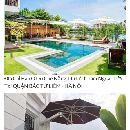
Địa Chỉ Bán Ô Dù Che Nắng, Dù Lệch Tâm Ngoài Trời
Tại QUẬN BẮC TỪ LIÊM - HÀ NỘI