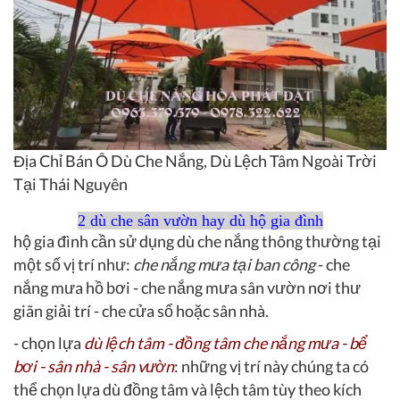
Địa Chỉ Bán Ô Dù Che Nắng, Dù Lệch Tâm Ngoài Trời
Tại Thái Nguyên
2 dù che sân vườn hay dù hộ gia đình
hộ gia đình cần sử dụng dù che nắng thông thường tại
một số vị trí như:
che nắng mưa tại ban công
- che
nắng mưa hồ bơi - che nắng mưa sân vườn nơi thư
giãn giải trí - che cửa sổ hoặc sân nhà.
- chọn lựa
dù lệch tâm - đồng tâm che nắng mưa - bể
bơi - sân nhà - sân vườn
: những vị trí này chúng ta có
thể chọn lựa dù đồng tâm và lệch tâm tùy theo kích