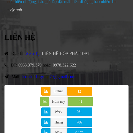
mái hiên di động, báo giá lắp đặt mái hiên di động bao nhiêu 1m
- By
anh
LIÊN HỆ
Địa chỉ
:
Xem Tại
LIÊN HỆ HÒA PHÁT ĐẠT
ĐT
:
0963.379.379
hoặc
:
0978.322.622
Mail:
hoaphatdatgroup79@gmail.com
Online
12
Hôm nay
41
Week
261
Tháng
706
Năm
9,175