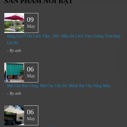
SẢN PHẨM NỔI BẬT
09
May
Bảng Giá Ô Dù Lệch Tâm, 100+ Mẫu Dù Lệch Tâm Vuông Tròn Đẹp
Giá Rẻ
- By
anh
06
May
Mái Che Ban Công, Mái Che Cửa Sổ, Mành Bạt Che Nắng Mưa​
- By
anh
06
May