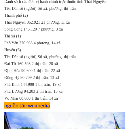
Danh sách các đơn vị hành chính trực thuộc tỉnh Thái Nguyên
Tên
Dân số (người)
Số xã, phường, thị trấn
Thành phố (2)
Thái Nguyên
362.921
21 phường, 11 xã
Sông Công
146.120
7 phường, 3 xã
Thị xã (1)
Phổ Yên
220.963
4 phường, 14 xã
Huyện (6)
Tên
Dân số (người)
Số xã, phường, thị trấn
Đại Từ
160.598
2 thị trấn, 28 xã
Định Hóa
90.600
1 thị trấn, 22 xã
Đồng Hỷ
90.709
2 thị trấn, 13 xã
Phú Bình
144.908
1 thị trấn, 19 xã
Phú Lương
94.203
2 thị trấn, 13 xã
Võ Nhai
68.080
1 thị trấn, 14 xã
nguồn tại: wikipedia