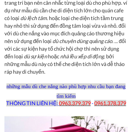
trang trí bạn nên cân nhắc từng loại dù cho phù hợp. ví
dụ như mẫu dù cần che di diện tích lớn cho quán cafe
có loại
dù lệch tâm
. hoặc loại che diện tích tầm trung
hay nhỏ thì sử dụng đến đồng tâm loại vừa và nhỏ. đối
với dù che nắng vào mục đích quảng cáo thương hiệu
nên sử dụng đến loại
dù chuyên dùng quảng cáo
. ... đối
với các sự kiện hay tổ chức hội chợ thì nên sử dụng
đến loại
dù sự kiện
hoặc
nhà lều xếp di động.
bởi
những mẫu dù này có thể che diện tích lớn và dễ tháo
ráp hay di chuyển.
những mẫu dù che nắng nào phù hợp nhu cầu bạn đang
tìm kiếm
THÔNG TIN LIÊN HỆ:
0963.379.379
-
0961.378.379