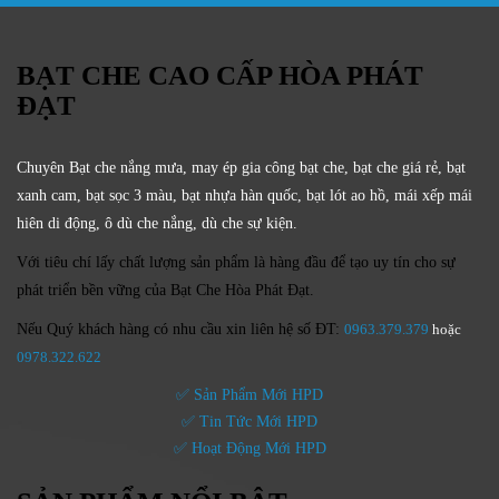
BẠT CHE CAO CẤP HÒA PHÁT
ĐẠT
Chuyên Bạt che nắng mưa, may ép gia công bạt che, bạt che giá rẻ, bạt
xanh cam, bạt sọc 3 màu, bạt nhựa hàn quốc, bạt lót ao hồ, mái xếp mái
hiên di động, ô dù che nắng, dù che sự kiện.
Với tiêu chí lấy
chất lượng sản phẩm
là hàng đầu để tạo uy tín cho sự
phát triển bền vững của
Bạt Che Hòa Phát Đạt.
Nếu Quý khách hàng có nhu cầu xin liên hệ số ĐT:
0963.379.379
hoặc
0
978.322.622
✅ Sản Phẩm Mới HPD
✅ Tin Tức Mới HPD
✅ Hoạt Động Mới HPD