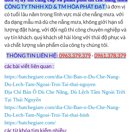
CÔNG TY TNHH XD & TM HÒA PHÁT ĐẠT
là đơn vị
có tuổi lâu năm trong lĩnh vực mái che nắng mưa. với
đa dạng mẫu mã dù che nắng mưa, không giới hạn số
lượng đặt hàng, với đội ngũ thi công chuyên nghiệp và
uy tín khách. quý khách sẽ hài lòng với thái độ phục và
và chất lượng sản phẩm của công ty chúng tôi.
THÔNG TIN LIÊN HỆ:
0963.379.379
-
0961.378.379
các bài viết liên quan :
https://batchegiare.com/dia-Chi-Ban-o-Du-Che-Nang-
Du-Lech-Tam-Ngoai-Troi-Tai-thai-nguyen
Địa Chỉ Bán Ô Dù Che Nắng, Dù Lệch Tâm Ngoài Trời
Tại Thái Nguyên
https://batchegiare.com/dia-Chi-Ban-o-Du-Che-Nang-
Du-Lech-Tam-Ngoai-Troi-Tai-thai-binh
https://batchegiare.com/
các từ khóa tìm kiếm nhiều: