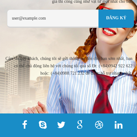
giá thi công cũng như vật tư mới nhất cho bạn
Cảm ơn quý khách, chúng tôi sẽ gửi thông tin đến cho bạn sớm nhất, bạn
có thể chủ động liên hệ với chúng tôi qua số Đt: (+84)0942 922 622
hoặc: (+84)0988.721.232 để được hỗ trợ nhanh nhất.