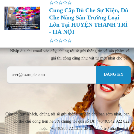
Cung Cấp Dù Che Sự Kiện, Dù
Che Nắng Sân Trường Loại
Lớn Tại HUYỆN THANH TRÌ
- HÀ NỘI
Nhập địa chi email vào đây, chúng tôi sẽ gửi thông tin về sản phẩm và
giá thi công cũng như vật tư mới nhất cho bạn
Cảm ơn quý khách, chúng tôi sẽ gửi thông tin đến cho bạn sớm nhất, bạn
có thể chủ động liên hệ với chúng tôi qua số Đt: (+84)0942 922 622
hoặc: (+84)0988.721.232 để được hỗ trợ nhanh nhất.