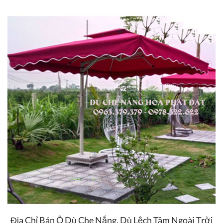
Địa Chỉ Bán Ô Dù Che Nắng, Dù Lệch Tâm Ngoài Trời