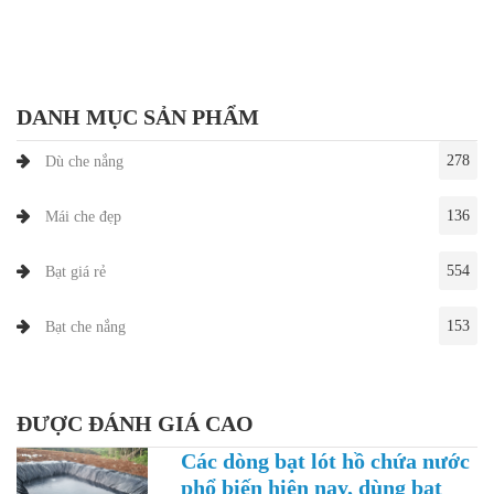
DANH MỤC SẢN PHẨM
278
Dù che nắng
136
Mái che đẹp
554
Bạt giá rẻ
153
Bạt che nắng
ĐƯỢC ĐÁNH GIÁ CAO
Các dòng bạt lót hồ chứa nước
phổ biến hiện nay, dùng bạt