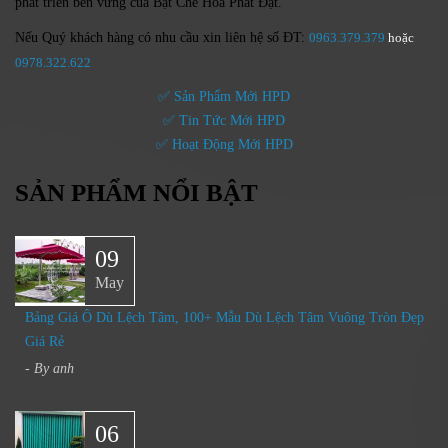
phát triển bền vững của
Bạt Che Hòa Phát Đạt.
Nếu Quý khách hàng có nhu cầu xin liên hệ số ĐT:
0963.379.379
hoặc
0
978.322.622
✅ Sản Phẩm Mới HPD
✅ Tin Tức Mới HPD
✅ Hoạt Động Mới HPD
SẢN PHẨM NỔI BẬT
09
May
Bảng Giá Ô Dù Lệch Tâm, 100+ Mẫu Dù Lệch Tâm Vuông Tròn Đẹp
Giá Rẻ
- By
anh
06