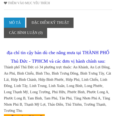
THÊM VÀO MỤC YÊU THÍCH
MÔ TẢ
ĐẶC ĐIỂM KỸ THUẬT
CÁC BÌNH LUẬN (0)
địa chỉ tin cậy bán dù che nắng mưa tại THÀNH PHỐ
Thủ Đức - TPHCM và các đơn vị hành chính sau:
Thành phố Thủ Đức có 34 phường trực thuộc: An Khánh, An Lợi Đông,
An Phú, Bình Chiểu, Bình Thọ, Bình Trưng Đông, Bình Trưng Tây, Cát
Lái, Hiệp Bình Chánh, Hiệp Bình Phước, Hiệp Phú, Linh Chiểu, Linh
Đông, Linh Tây, Linh Trung, Linh Xuân, Long Bình, Long Phước,
Long Thạnh Mỹ, Long Trường, Phú Hữu, Phước Bình, Phước Long A,
Phước Long B, Tam Bình, Tam Phú, Tân Phú, Tăng Nhơn Phú A, Tăng
Nhơn Phú B, Thạnh Mỹ Lợi, Thảo Điền, Thủ Thiêm, Trường Thạnh,
Trường Thọ.