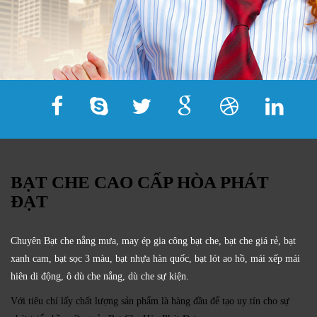
BẠT CHE CAO CẤP HÒA PHÁT
ĐẠT
Chuyên Bạt che nắng mưa, may ép gia công bạt che, bạt che giá rẻ, bạt
xanh cam, bạt sọc 3 màu, bạt nhựa hàn quốc, bạt lót ao hồ, mái xếp mái
hiên di động, ô dù che nắng, dù che sự kiện.
Với tiêu chí lấy
chất lượng sản phẩm
là hàng đầu để tạo uy tín cho sự