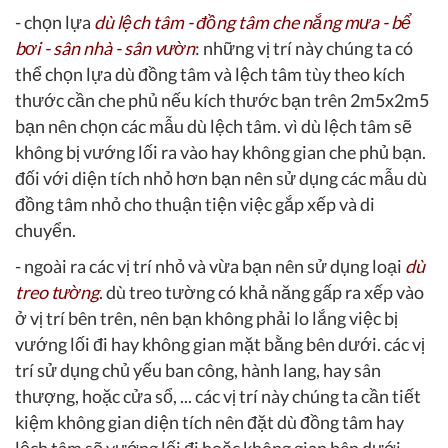
- chọn lựa
dù lệch tâm - đồng tâm che nắng mưa - bể
bơi - sân nhà - sân vườn
: những vị trí này chúng ta có
thể chọn lựa dù đồng tâm và lệch tâm tùy theo kích
thước cần che phủ nếu kích thước bạn trên 2m5x2m5
bạn nên chọn các mẫu dù lệch tâm. vì dù lệch tâm sẽ
không bị vướng lối ra vào hay không gian che phủ bạn.
đối với diện tích nhỏ hơn bạn nên sử dụng các mẫu dù
đồng tâm nhỏ cho thuận tiện việc gắp xếp và di
chuyển.
- ngoài ra các vị trí nhỏ và vừa bạn nên sử dụng loại
dù
treo tường
. dù treo tường có khả năng gấp ra xếp vào
ở vị trí bên trên, nên bạn không phải lo lắng việc bị
vướng lối đi hay không gian mặt bằng bên dưới. các vị
trí sử dụng chủ yếu ban công, hành lang, hay sân
thượng, hoặc cửa sổ, ... các vị trí này chúng ta cần tiết
kiệm không gian diện tích nên đặt dù đồng tâm hay
lệch tâm sẽ vướng lối đi hoặc không gian bên dưới.