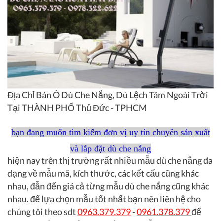
Địa Chỉ Bán Ô Dù Che Nắng, Dù Lệch Tâm Ngoài Trời
Tại THÀNH PHỐ Thủ Đức - TPHCM
bạn đang muốn tìm kiếm đơn vị uy tín chuyên sản xuất
và lắp đặt dù che nắng
hiện nay trên thị trường rất nhiều mẫu dù che nắng đa
dạng về mẫu mã, kích thước, các kết cấu cũng khác
nhau, đẫn đến giá cả từng mẫu dù che nắng cũng khác
nhau. để lựa chọn mẫu tốt nhất bạn nên liên hệ cho
chúng tôi theo sdt
0963.379.379
-
0961.378.379
để