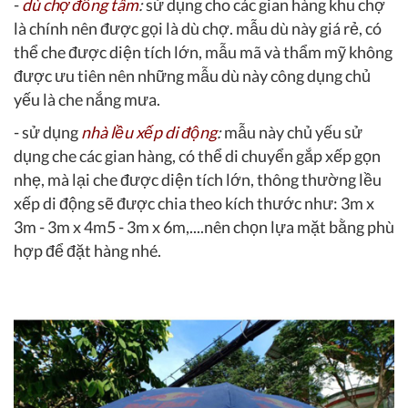
-
dù chợ đồng tâm
:
sử dụng cho các gian hàng khu chợ
là chính nên được gọi là dù chợ. mẫu dù này giá rẻ, có
thể che được diện tích lớn, mẫu mã và thẩm mỹ không
được ưu tiên nên những mẫu dù này công dụng chủ
yếu là che nắng mưa.
- sử dụng
nhà lều xếp di động
:
mẫu này chủ yếu sử
dụng che các gian hàng, có thể di chuyển gắp xếp gọn
nhẹ, mà lại che được diện tích lớn, thông thường lều
xếp di động sẽ được chia theo kích thước như: 3m x
3m - 3m x 4m5 - 3m x 6m,....nên chọn lựa mặt bằng phù
hợp để đặt hàng nhé.