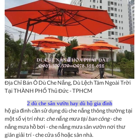
Địa Chỉ Bán Ô Dù Che Nắng, Dù Lệch Tâm Ngoài Trời
Tại THÀNH PHỐ Thủ Đức - TPHCM
2 dù che sân vườn hay dù hộ gia đình
hộ gia đình cần sử dụng dù che nắng thông thường tại
một số vị trí như:
che nắng mưa tại ban công
- che
nắng mưa hồ bơi - che nắng mưa sân vườn nơi thư
giãn giải trí - che cửa sổ hoặc sân nhà.