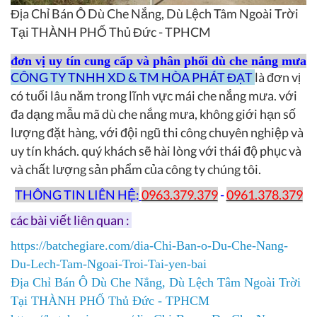
Địa Chỉ Bán Ô Dù Che Nắng, Dù Lệch Tâm Ngoài Trời
Tại THÀNH PHỐ Thủ Đức - TPHCM
đơn vị uy tín cung cấp và phân phối dù che nắng mưa
CÔNG TY TNHH XD & TM HÒA PHÁT ĐẠT
là đơn vị
có tuổi lâu năm trong lĩnh vực mái che nắng mưa. với
đa dạng mẫu mã dù che nắng mưa, không giới hạn số
lượng đặt hàng, với đội ngũ thi công chuyên nghiệp và
uy tín khách. quý khách sẽ hài lòng với thái độ phục và
và chất lượng sản phẩm của công ty chúng tôi.
THÔNG TIN LIÊN HỆ:
0963.379.379
-
0961.378.379
các bài viết liên quan :
https://batchegiare.com/dia-Chi-Ban-o-Du-Che-Nang-
Du-Lech-Tam-Ngoai-Troi-Tai-yen-bai
Địa Chỉ Bán Ô Dù Che Nắng, Dù Lệch Tâm Ngoài Trời
Tại THÀNH PHỐ Thủ Đức - TPHCM