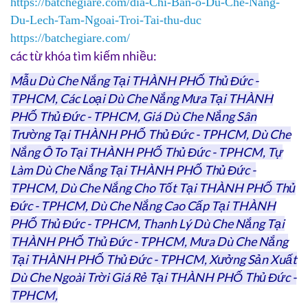
https://batchegiare.com/dia-Chi-Ban-o-Du-Che-Nang-
Du-Lech-Tam-Ngoai-Troi-Tai-thu-duc
https://batchegiare.com/
các từ khóa tìm kiếm nhiều:
Mẫu Dù Che Nắng Tại THÀNH PHỐ Thủ Đức -
TPHCM, Các Loại Dù Che Nắng Mưa Tại THÀNH
PHỐ Thủ Đức - TPHCM, Giá Dù Che Nắng Sân
Trường Tại THÀNH PHỐ Thủ Đức - TPHCM, Dù Che
Nắng Ô To Tại THÀNH PHỐ Thủ Đức - TPHCM, Tự
Làm Dù Che Nắng Tại THÀNH PHỐ Thủ Đức -
TPHCM, Dù Che Nắng Cho Tốt Tại THÀNH PHỐ Thủ
Đức - TPHCM, Dù Che Nắng Cao Cấp Tại THÀNH
PHỐ Thủ Đức - TPHCM, Thanh Lý Dù Che Nắng Tại
THÀNH PHỐ Thủ Đức - TPHCM, Mưa Dù Che Nắng
Tại THÀNH PHỐ Thủ Đức - TPHCM, Xưởng Sản Xuất
Dù Che Ngoài Trời Giá Rẻ Tại THÀNH PHỐ Thủ Đức -
TPHCM,