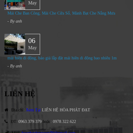
May
Mái Che Ban Công, Mái Che Cửa Sổ, Mành Bạt Che Nắng Mưa​
- By
anh
06
May
mái hiên di động, báo giá lắp đặt mái hiên di động bao nhiêu 1m
- By
anh
LIÊN HỆ
Địa chỉ
:
Xem Tại
LIÊN HỆ HÒA PHÁT ĐẠT
ĐT
:
0963.379.379
hoặc
:
0978.322.622