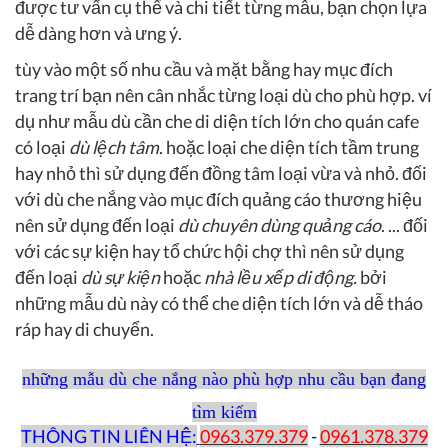
được tư vấn cụ thể và chi tiết từng mẫu, bạn chọn lựa
dễ dàng hơn và ưng ý.
tùy vào một số nhu cầu và mặt bằng hay mục đích
trang trí bạn nên cân nhắc từng loại dù cho phù hợp. ví
dụ như mẫu dù cần che di diện tích lớn cho quán cafe
có loại
dù lệch tâm
. hoặc loại che diện tích tầm trung
hay nhỏ thì sử dụng đến đồng tâm loại vừa và nhỏ. đối
với dù che nắng vào mục đích quảng cáo thương hiệu
nên sử dụng đến loại
dù chuyên dùng quảng cáo
. ... đối
với các sự kiện hay tổ chức hội chợ thì nên sử dụng
đến loại
dù sự kiện
hoặc
nhà lều xếp di động.
bởi
những mẫu dù này có thể che diện tích lớn và dễ tháo
ráp hay di chuyển.
những mẫu dù che nắng nào phù hợp nhu cầu bạn đang
tìm kiếm
THÔNG TIN LIÊN HỆ:
0963.379.379
-
0961.378.379