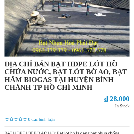
ĐỊA CHỈ BÁN BẠT HDPE LÓT HỒ
CHỨA NƯỚC, BẠT LÓT BỜ AO, BẠT
HẦM BIOGAS TẠI HUYỆN BÌNH
CHÁNH TP HỒ CHÍ MINH
₫ 28.000
In Stock
0 Các bình luận
BẠT HDPE LÓT BỜ AO HỒ: Bạt lót hồ là dạng bạt nhựa chống