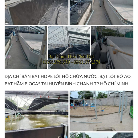
ĐỊA CHỈ BÁN BẠT HDPE LÓT HỒ CHỨA NƯỚC, BẠT LÓT BỜ AO,
BẠT HẦM BIOGAS TẠI HUYỆN BÌNH CHÁNH TP HỒ CHÍ MINH