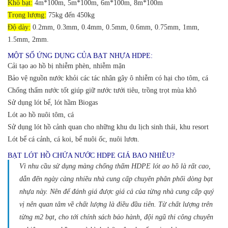
Khổ bạt:
4m*100m, 5m*100m, 6m*100m, 8m*100m
Trọng lượng:
75kg đến 450kg
Độ dày:
0.2mm, 0.3mm, 0.4mm, 0.5mm, 0.6mm, 0.75mm, 1mm,
1.5mm, 2mm.
MỘT SỐ ỨNG DỤNG CỦA BẠT NHỰA HDPE:
Cải tạo ao hồ bị nhiễm phèn, nhiễm mặn
Bảo vệ nguồn nước khỏi các tác nhân gây ô nhiễm có hại cho tôm, cá
Chống thấm nước tốt giúp giữ nước tưới tiêu, trồng trọt mùa khô
Sử dụng lót bể, lót hầm Biogas
Lót ao hồ nuôi tôm, cá
Sử dụng lót hồ cảnh quan cho những khu du lịch sinh thái, khu resort
Lót bể cá cảnh, cá koi, bể nuôi ốc, nuôi lươn.
BẠT LÓT HỒ CHỨA NƯỚC HDPE GIÁ BAO NHIÊU?
Vì nhu cầu sử dụng màng chống thấm HDPE lót ao hồ là rất cao,
dẫn đến ngày càng nhiều nhà cung cấp chuyên phân phối dòng bạt
nhựa này.
Nên để đánh giá được giá cả của từng nhà cung cấp quý
vị nên quan tâm về chất lượng là điều đầu tiên. Từ chất lượng trên
từng m2 bạt, cho tới chính sách bảo hành, đội ngũ thi công chuyên