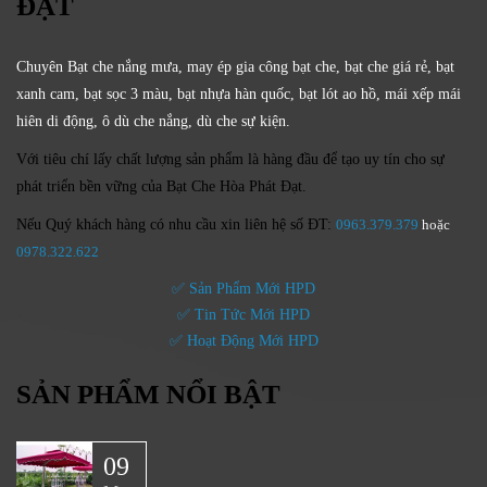
ĐẠT
Chuyên Bạt che nắng mưa, may ép gia công bạt che, bạt che giá rẻ, bạt
xanh cam, bạt sọc 3 màu, bạt nhựa hàn quốc, bạt lót ao hồ, mái xếp mái
hiên di động, ô dù che nắng, dù che sự kiện.
Với tiêu chí lấy
chất lượng sản phẩm
là hàng đầu để tạo uy tín cho sự
phát triển bền vững của
Bạt Che Hòa Phát Đạt.
Nếu Quý khách hàng có nhu cầu xin liên hệ số ĐT:
0963.379.379
hoặc
0
978.322.622
✅ Sản Phẩm Mới HPD
✅ Tin Tức Mới HPD
✅ Hoạt Động Mới HPD
SẢN PHẨM NỔI BẬT
09