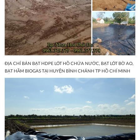
ĐỊA CHỈ BÁN BẠT HDPE LÓT HỒ CHỨA NƯỚC, BẠT LÓT BỜ AO,
BẠT HẦM BIOGAS TẠI HUYỆN BÌNH CHÁNH TP HỒ CHÍ MINH