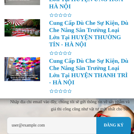
HÀ NỘI
Cung Cấp Dù Che Sự Kiện, Dù
Che Nắng Sân Trường Loại
Lớn Tại HUYỆN THƯỜNG
TÍN - HÀ NỘI
Cung Cấp Dù Che Sự Kiện, Dù
Che Nắng Sân Trường Loại
Lớn Tại HUYỆN THANH TRÌ
- HÀ NỘI
Nhập địa chi email vào đây, chúng tôi sẽ gửi thông tin về sản phẩm và
giá thi công cũng như vật tư mới nhất cho bạn