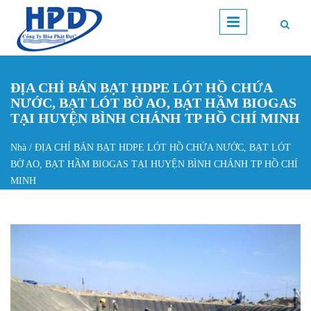
Nhảy đến nội dung
ĐỊA CHỈ BÁN BẠT HDPE LÓT HỒ CHỨA
NƯỚC, BẠT LÓT BỜ AO, BẠT HẦM BIOGAS
TẠI HUYỆN BÌNH CHÁNH TP HỒ CHÍ MINH
Nhà
/
ĐỊA CHỈ BÁN BẠT HDPE LÓT HỒ CHỨA NƯỚC, BẠT LÓT
Bạn đang ở đây
BỜ AO, BẠT HẦM BIOGAS TẠI HUYỆN BÌNH CHÁNH TP HỒ CHÍ
MINH