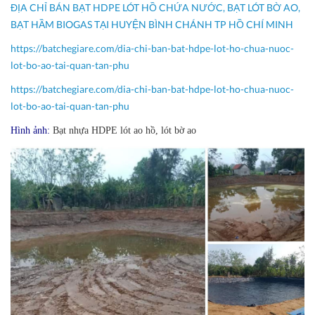
ĐỊA CHỈ BÁN BẠT HDPE LÓT HỒ CHỨA NƯỚC, BẠT LÓT BỜ AO,
BẠT HẦM BIOGAS TẠI HUYỆN BÌNH CHÁNH TP HỒ CHÍ MINH
https://batchegiare.com/dia-chi-ban-bat-hdpe-lot-ho-chua-nuoc-
lot-bo-ao-tai-quan-tan-phu
https://batchegiare.com/dia-chi-ban-bat-hdpe-lot-ho-chua-nuoc-
lot-bo-ao-tai-quan-tan-phu
Hình ảnh:
Bạt nhựa HDPE lót ao hồ, lót bờ ao