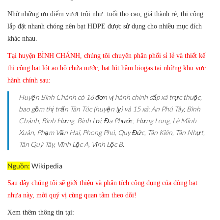
Nhờ những ưu điểm vượt trội như: tuổi thọ cao, giá thành rẻ, thi công
lắp đặt nhanh chóng nên bạt HDPE được sử dụng cho nhiều mục đích
khác nhau.
Tại huyện BÌNH CHÁNH, chúng tôi chuyên phân phối sỉ lẻ và thiết kế
thi công bạt lót ao hồ chứa nước, bạt lót hầm biogas tại những khu vực
hành chính sau:
Huyện Bình Chánh có 16 đơn vị hành chính cấp xã trực thuộc,
bao gồm thị trấn Tân Túc (huyện lỵ) và 15 xã: An Phú Tây, Bình
Chánh, Bình Hưng, Bình Lợi, Đa Phước, Hưng Long, Lê Minh
Xuân, Phạm Văn Hai, Phong Phú, Quy Đức, Tân Kiên, Tân Nhựt,
Tân Quý Tây, Vĩnh Lộc A, Vĩnh Lộc B.
Nguồn:
Wikipedia
Sau đây chúng tôi sẽ giới thiệu và phân tích công dụng của dòng bạt
nhựa này, mời quý vị cùng quan tâm theo dõi!
Xem thêm thông tin tại: