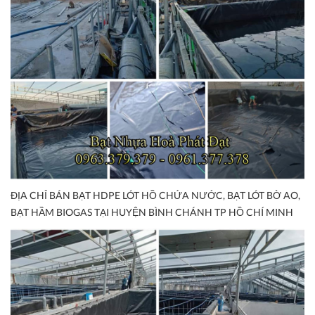
ĐỊA CHỈ BÁN BẠT HDPE LÓT HỒ CHỨA NƯỚC, BẠT LÓT BỜ AO,
BẠT HẦM BIOGAS TẠI HUYỆN BÌNH CHÁNH TP HỒ CHÍ MINH