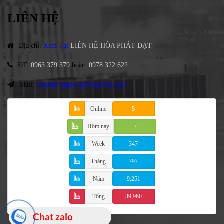
LIÊN HỆ
Địa chỉ
:
Xem Tại
LIÊN HỆ HÒA PHÁT ĐẠT
ĐT
:
0963.379.379
hoặc
:
0978.322.622
Mail:
hoaphatdatgroup79@gmail.com
Online
5
Hôm nay
7
Week
347
Tháng
797
Năm
9,251
Tổng
39,960
Chat zalo