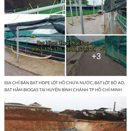
ĐỊA CHỈ BÁN BẠT HDPE LÓT HỒ CHỨA NƯỚC, BẠT LÓT BỜ AO,
BẠT HẦM BIOGAS TẠI HUYỆN BÌNH CHÁNH TP HỒ CHÍ MINH