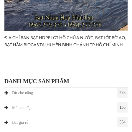
ĐỊA CHỈ BÁN BẠT HDPE LÓT HỒ CHỨA NƯỚC, BẠT LÓT BỜ AO,
BẠT HẦM BIOGAS TẠI HUYỆN BÌNH CHÁNH TP HỒ CHÍ MINH
DANH MỤC SẢN PHẨM
278
Dù che nắng
136
Mái che đẹp
554
Bạt giá rẻ