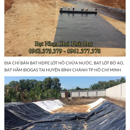
ĐỊA CHỈ BÁN BẠT HDPE LÓT HỒ CHỨA NƯỚC, BẠT LÓT BỜ AO,
BẠT HẦM BIOGAS TẠI HUYỆN BÌNH CHÁNH TP HỒ CHÍ MINH