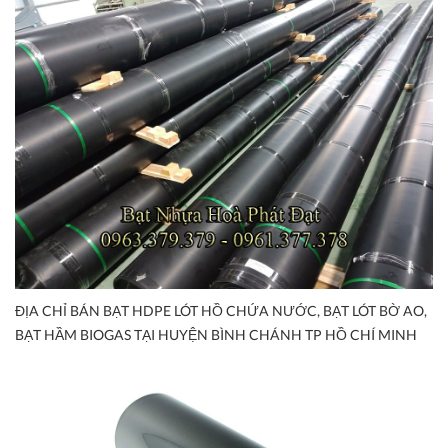
ĐỊA CHỈ BÁN BẠT HDPE LÓT HỒ CHỨA NƯỚC, BẠT LÓT BỜ AO,
BẠT HẦM BIOGAS TẠI HUYỆN BÌNH CHÁNH TP HỒ CHÍ MINH