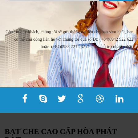
Cảm ơn quý khách, chúng tôi sẽ gửi thông tin đến cho bạn sớm nhất, bạn
có thể chủ động liên hệ với chúng tôi qua số Đt: (+84)0942 922 622
hoặc: (+84)0988.721.232 để được hỗ trợ nhanh nhất.
BẠT CHE CAO CẤP HÒA PHÁT