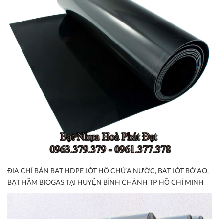
ĐỊA CHỈ BÁN BẠT HDPE LÓT HỒ CHỨA NƯỚC, BẠT LÓT BỜ AO,
BẠT HẦM BIOGAS TẠI HUYỆN BÌNH CHÁNH TP HỒ CHÍ MINH