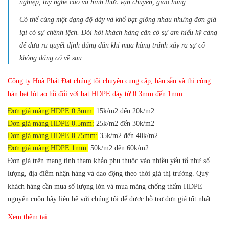
nghiệp, tay nghề cao và hình thức vận chuyển, giao hàng.
Có thể cùng một dạng độ dày và khổ bạt giống nhau nhưng đơn giá
lại có sự chênh lệch. Đòi hỏi khách hàng cần có sự am hiểu kỹ càng
để đưa ra quyết định đúng đắn khi mua hàng tránh xảy ra sự cố
không đáng có về sau.
Công ty Hoà Phát Đạt chúng tôi chuyên cung cấp, hàn sẵn và thi công
hàn bạt lót ao hồ đối với bạt HDPE dày từ 0.3mm đến 1mm.
Đơn giá màng HDPE 0.3mm:
15k/m2 đến 20k/m2
Đơn giá màng HDPE 0.5mm:
25k/m2 đến 30k/m2
Đơn giá màng HDPE 0.75mm:
35k/m2 đến 40k/m2
Đơn giá màng HDPE 1mm:
50k/m2 đến 60k/m2.
Đơn giá trên mang tính tham khảo phụ thuộc vào nhiều yếu tố như số
lượng, địa điểm nhận hàng và dao động theo thời giá thị trường.
Quý
khách hàng cần mua số lượng lớn và mua màng chống thấm HDPE
nguyên cuộn hãy liên hệ với chúng tôi để được hỗ trợ đơn giá tốt nhất.
Xem thêm tại: