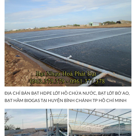
ĐỊA CHỈ BÁN BẠT HDPE LÓT HỒ CHỨA NƯỚC, BẠT LÓT BỜ AO,
BẠT HẦM BIOGAS TẠI HUYỆN BÌNH CHÁNH TP HỒ CHÍ MINH