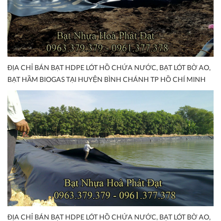
ĐỊA CHỈ BÁN BẠT HDPE LÓT HỒ CHỨA NƯỚC, BẠT LÓT BỜ AO,
BẠT HẦM BIOGAS TẠI HUYỆN BÌNH CHÁNH TP HỒ CHÍ MINH
ĐỊA CHỈ BÁN BẠT HDPE LÓT HỒ CHỨA NƯỚC, BẠT LÓT BỜ AO,