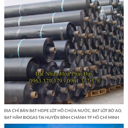
ĐỊA CHỈ BÁN BẠT HDPE LÓT HỒ CHỨA NƯỚC, BẠT LÓT BỜ AO,
BẠT HẦM BIOGAS TẠI HUYỆN BÌNH CHÁNH TP HỒ CHÍ MINH