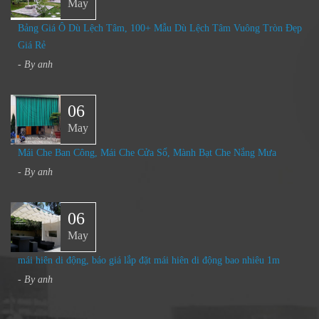
May
Bảng Giá Ô Dù Lệch Tâm, 100+ Mẫu Dù Lệch Tâm Vuông Tròn Đẹp
Giá Rẻ
- By
anh
06
May
Mái Che Ban Công, Mái Che Cửa Sổ, Mành Bạt Che Nắng Mưa​
- By
anh
06
May
mái hiên di động, báo giá lắp đặt mái hiên di động bao nhiêu 1m
- By
anh