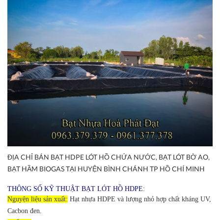
ĐỊA CHỈ BÁN BẠT HDPE LÓT HỒ CHỨA NƯỚC, BẠT LÓT BỜ AO,
BẠT HẦM BIOGAS TẠI HUYỆN BÌNH CHÁNH TP HỒ CHÍ MINH
THÔNG SỐ KỸ THUẬT BẠT LÓT HỒ HDPE:
Nguyện liệu sản xuất:
Hạt nhựa HDPE và lượng nhỏ hợp chất kháng UV,
Cacbon đen.