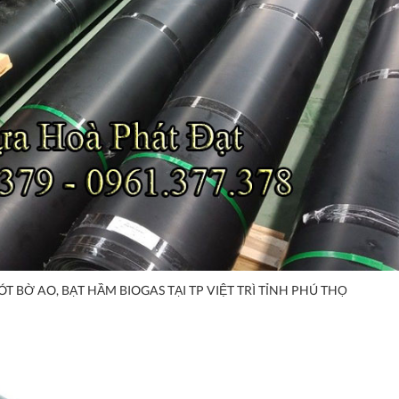
T BỜ AO, BẠT HẦM BIOGAS TẠI TP VIỆT TRÌ TỈNH PHÚ THỌ