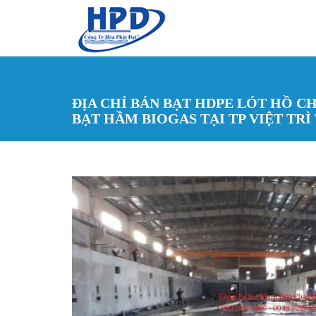
Nhảy đến nội dung
ĐỊA CHỈ BÁN BẠT HDPE LÓT HỒ C
BẠT HẦM BIOGAS TẠI TP VIỆT TRÌ