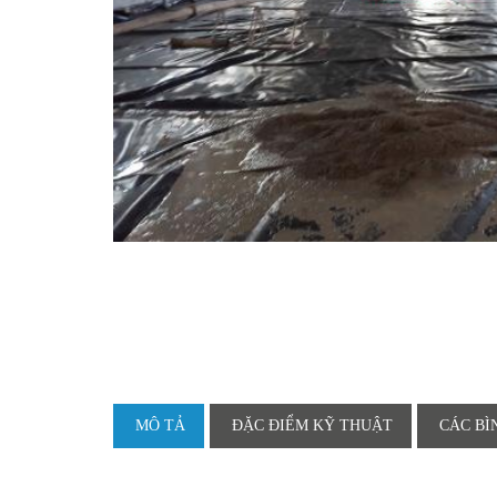
MÔ TẢ
ĐẶC ĐIỂM KỸ THUẬT
CÁC BÌ