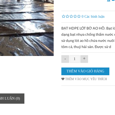
0 Các bình luận
BẠT HDPE LÓT BỜ AO HỒ: Bạt lót
dạng bạt nhựa chống thấm nước
sử dụng lót ao hồ chứa nước nuôi
tôm cá, thuỷ hải sản. Được sử d
-
+
THÊM VÀO MỤC YÊU THÍCH
NH LUẬN (0)