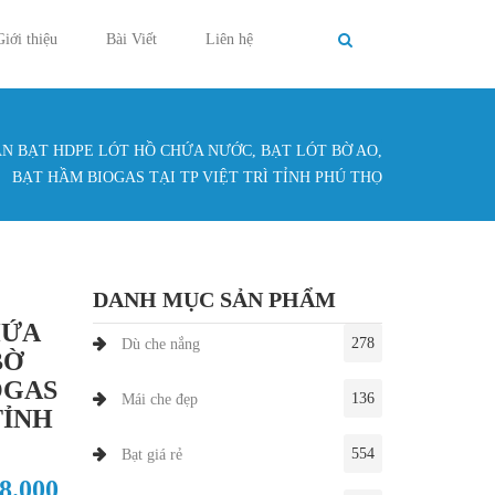
Giới thiệu
Bài Viết
Liên hệ
ÁN BẠT HDPE LÓT HỒ CHỨA NƯỚC, BẠT LÓT BỜ AO,
g ở đây
BẠT HẦM BIOGAS TẠI TP VIỆT TRÌ TỈNH PHÚ THỌ
DANH MỤC SẢN PHẨM
HỨA
278
Dù che nắng
BỜ
OGAS
136
Mái che đẹp
TỈNH
554
Bạt giá rẻ
28.000