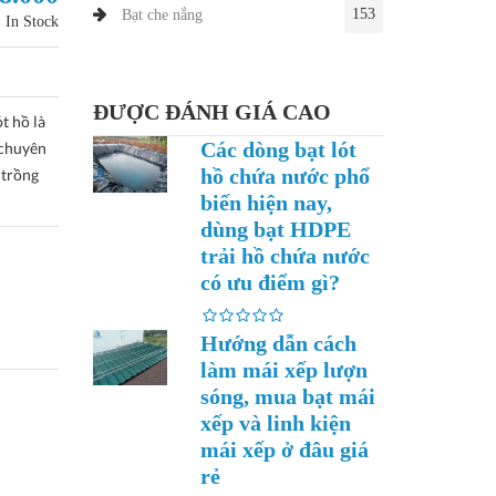
153
Bạt che nắng
In Stock
ĐƯỢC ĐÁNH GIÁ CAO
 hồ là
Các dòng bạt lót
 chuyên
hồ chứa nước phổ
 trồng
biến hiện nay,
dùng bạt HDPE
trải hồ chứa nước
có ưu điểm gì?
Hướng dẫn cách
làm mái xếp lượn
sóng, mua bạt mái
xếp và linh kiện
mái xếp ở đâu giá
rẻ