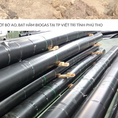
T BỜ AO, BẠT HẦM BIOGAS TẠI TP VIỆT TRÌ TỈNH PHÚ THỌ