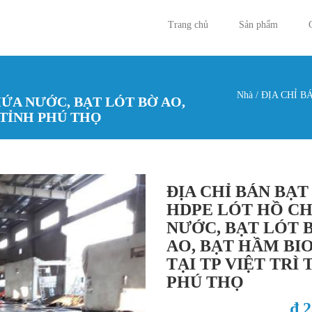
Trang chủ
Sản phẩm
Nhà
/
ĐỊA CHỈ B
HỨA NƯỚC, BẠT LÓT BỜ AO,
Bạn đan
 TỈNH PHÚ THỌ
ĐỊA CHỈ BÁN BẠT
HDPE LÓT HỒ C
NƯỚC, BẠT LÓT 
AO, BẠT HẦM BI
TẠI TP VIỆT TRÌ 
PHÚ THỌ
₫ 