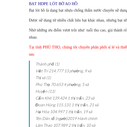
BẠT HDPE LÓT BỜ AO HỒ:
Bạt lót hồ là dạng bạt nhựa chống thấm nước chuyên sử dụng
Được sử dụng từ nhiều chất liệu bạt khác nhau, nhưng bạt 
Nhờ những ưu điểm vượt trội như: tuổi thọ cao, giá thành r
nhau.
Tại tỉnh PHÚ THỌ, chúng tôi chuyên phân phối sỉ lẻ và thiết
sau:
Thành phố (1)
Việt Trì
214.777
13 phường, 9 xã
Thị xã (1)
Phú Thọ
70.653
4 phường, 5 xã
Huyện (11)
Cẩm Khê
139.424
1 thị trấn, 23 xã
Đoan Hùng
115.131
1 thị trấn, 21 xã
Hạ Hòa
104.997
1 thị trấn, 19 xã
Tên
Dân số (người)2019
Hành chính
Lâm Thao
107.989
2 thị trấn, 10 xã