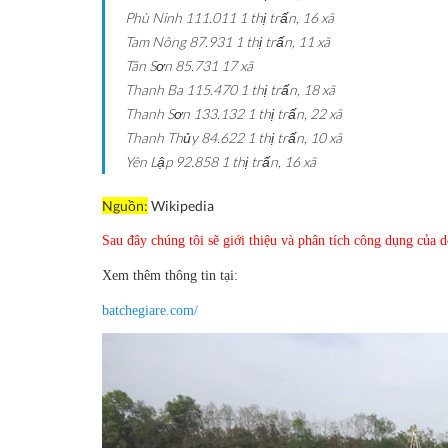
Phù Ninh
111.011
1 thị trấn, 16 xã
Tam Nông
87.931
1 thị trấn, 11 xã
Tân Sơn
85.731
17 xã
Thanh Ba
115.470
1 thị trấn, 18 xã
Thanh Sơn
133.132
1 thị trấn, 22 xã
Thanh Thủy
84.622
1 thị trấn, 10 xã
Yên Lập
92.858
1 thị trấn, 16 xã
Nguồn:
Wikipedia
Sau đây chúng tôi sẽ giới thiệu và phân tích công dụng của 
Xem thêm thông tin tại:
batchegiare.com/