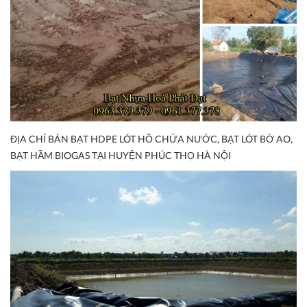
ĐỊA CHỈ BÁN BẠT HDPE LÓT HỒ CHỨA NƯỚC, BẠT LÓT BỜ AO,
BẠT HẦM BIOGAS TẠI HUYỆN PHÚC THỌ HÀ NỘI