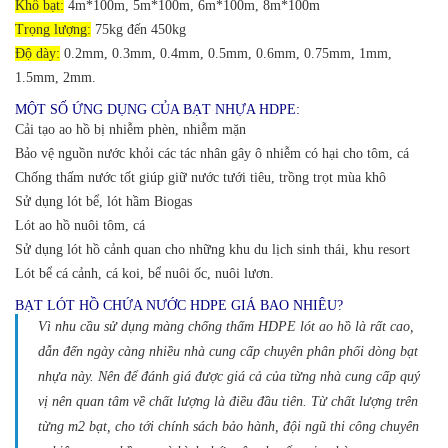
Khổ bạt:
4m*100m, 5m*100m, 6m*100m, 8m*100m
Trọng lượng:
75kg đến 450kg
Độ dày:
0.2mm, 0.3mm, 0.4mm, 0.5mm, 0.6mm, 0.75mm, 1mm,
1.5mm, 2mm.
MỘT SỐ ỨNG DỤNG CỦA BẠT NHỰA HDPE:
Cải tạo ao hồ bị nhiễm phèn, nhiễm mặn
Bảo vệ nguồn nước khỏi các tác nhân gây ô nhiễm có hại cho tôm, cá
Chống thấm nước tốt giúp giữ nước tưới tiêu, trồng trọt mùa khô
Sử dụng lót bể, lót hầm Biogas
Lót ao hồ nuôi tôm, cá
Sử dụng lót hồ cảnh quan cho những khu du lịch sinh thái, khu resort
Lót bể cá cảnh, cá koi, bể nuôi ốc, nuôi lươn.
BẠT LÓT HỒ CHỨA NƯỚC HDPE GIÁ BAO NHIÊU?
Vì nhu cầu sử dụng màng chống thấm HDPE lót ao hồ là rất cao,
dẫn đến ngày càng nhiều nhà cung cấp chuyên phân phối dòng bạt
nhựa này.
Nên để đánh giá được giá cả của từng nhà cung cấp quý
vị nên quan tâm về chất lượng là điều đầu tiên. Từ chất lượng trên
từng m2 bạt, cho tới chính sách bảo hành, đội ngũ thi công chuyên