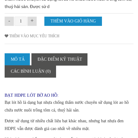
thuỷ hải sản. Được sử d
-
+
THÊM VÀO MỤC YÊU THÍCH
MÔ TẢ
ĐẶC ĐIỂM KỸ THUẬT
CÁC BÌNH LUẬN (0)
BẠT HDPE LÓT BỜ AO HỒ:
Bạt lót hồ là dạng bạt nhựa chống thấm nước chuyên sử dụng lót ao hồ
chứa nước nuôi trồng tôm cá, thuỷ hải sản.
Được sử dụng từ nhiều chất liệu bạt khác nhau, nhưng bạt nhựa đen
HDPE vẫn được đánh giá cao nhất về nhiều mặt.