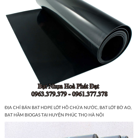
ĐỊA CHỈ BÁN BẠT HDPE LÓT HỒ CHỨA NƯỚC, BẠT LÓT BỜ AO,
BẠT HẦM BIOGAS TẠI HUYỆN PHÚC THỌ HÀ NỘI