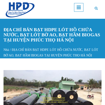
Nhảy đến nội dung
ĐỊA CHỈ BÁN BẠT HDPE LÓT HỒ CHỨA
NƯỚC, BẠT LÓT BỜ AO, BẠT HẦM BIOGAS
TẠI HUYỆN PHÚC THỌ HÀ NỘI
Nhà
/
ĐỊA CHỈ BÁN BẠT HDPE LÓT HỒ CHỨA NƯỚC, BẠT LÓT
Bạn đang ở đây
BỜ AO, BẠT HẦM BIOGAS TẠI HUYỆN PHÚC THỌ HÀ NỘI