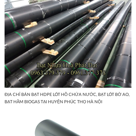
ĐỊA CHỈ BÁN BẠT HDPE LÓT HỒ CHỨA NƯỚC, BẠT LÓT BỜ AO,
BẠT HẦM BIOGAS TẠI HUYỆN PHÚC THỌ HÀ NỘI