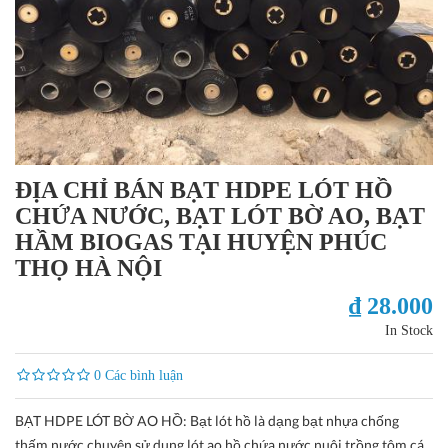
ĐỊA CHỈ BÁN BẠT HDPE LÓT HỒ
CHỨA NƯỚC, BẠT LÓT BỜ AO, BẠT
HẦM BIOGAS TẠI HUYỆN PHÚC
THỌ HÀ NỘI
₫ 28.000
In Stock
0 Các bình luận
BẠT HDPE LÓT BỜ AO HỒ: Bạt lót hồ là dạng bạt nhựa chống
thấm nước chuyên sử dụng lót ao hồ chứa nước nuôi trồng tôm cá,