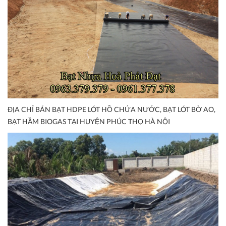
ĐỊA CHỈ BÁN BẠT HDPE LÓT HỒ CHỨA NƯỚC, BẠT LÓT BỜ AO,
BẠT HẦM BIOGAS TẠI HUYỆN PHÚC THỌ HÀ NỘI