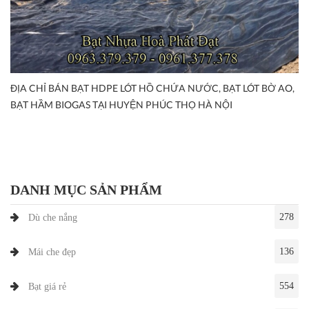
ĐỊA CHỈ BÁN BẠT HDPE LÓT HỒ CHỨA NƯỚC, BẠT LÓT BỜ AO,
BẠT HẦM BIOGAS TẠI HUYỆN PHÚC THỌ HÀ NỘI
DANH MỤC SẢN PHẨM
278
Dù che nắng
136
Mái che đẹp
554
Bạt giá rẻ