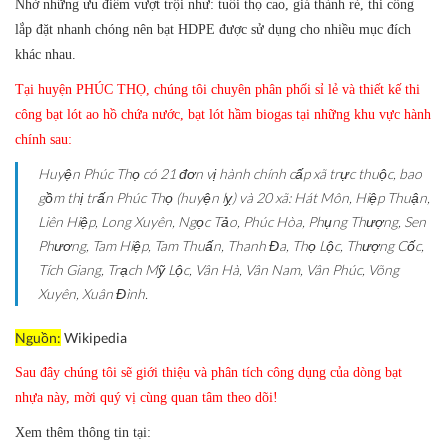
Nhờ những ưu điểm vượt trội như: tuổi thọ cao, giá thành rẻ, thi công
lắp đặt nhanh chóng nên bạt HDPE được sử dụng cho nhiều mục đích
khác nhau.
Tại huyện PHÚC THỌ, chúng tôi chuyên phân phối sỉ lẻ và thiết kế thi
công bạt lót ao hồ chứa nước, bạt lót hầm biogas tại những khu vực hành
chính sau:
Huyện Phúc Thọ có 21 đơn vị hành chính cấp xã trực thuộc, bao
gồm thị trấn Phúc Thọ (huyện lỵ) và 20 xã: Hát Môn, Hiệp Thuận,
Liên Hiệp, Long Xuyên, Ngọc Tảo, Phúc Hòa, Phụng Thượng, Sen
Phương, Tam Hiệp, Tam Thuấn, Thanh Đa, Thọ Lộc, Thượng Cốc,
Tích Giang, Trạch Mỹ Lộc, Vân Hà, Vân Nam, Vân Phúc, Võng
Xuyên, Xuân Đình.
Nguồn:
Wikipedia
Sau đây chúng tôi sẽ giới thiệu và phân tích công dụng của dòng bạt
nhựa này, mời quý vị cùng quan tâm theo dõi!
Xem thêm thông tin tại: