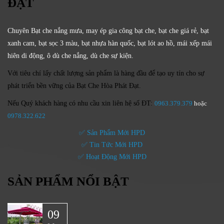
ĐẠT
Chuyên Bạt che nắng mưa, may ép gia công bạt che, bạt che giá rẻ, bạt
xanh cam, bạt sọc 3 màu, bạt nhựa hàn quốc, bạt lót ao hồ, mái xếp mái
hiên di động, ô dù che nắng, dù che sự kiện.
Với tiêu chí lấy
chất lượng sản phẩm
là hàng đầu để tạo uy tín cho sự
phát triển bền vững của
Bạt Che Hòa Phát Đạt.
Nếu Quý khách hàng có nhu cầu xin liên hệ số ĐT:
0963.379.379
hoặc
0
978.322.622
✅ Sản Phẩm Mới HPD
✅ Tin Tức Mới HPD
✅ Hoạt Động Mới HPD
SẢN PHẨM NỔI BẬT
09