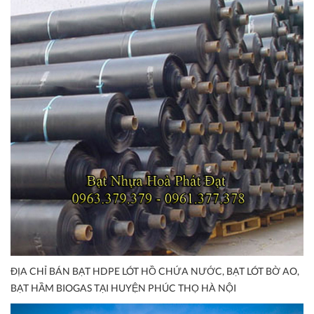
ĐỊA CHỈ BÁN BẠT HDPE LÓT HỒ CHỨA NƯỚC, BẠT LÓT BỜ AO,
BẠT HẦM BIOGAS TẠI HUYỆN PHÚC THỌ HÀ NỘI