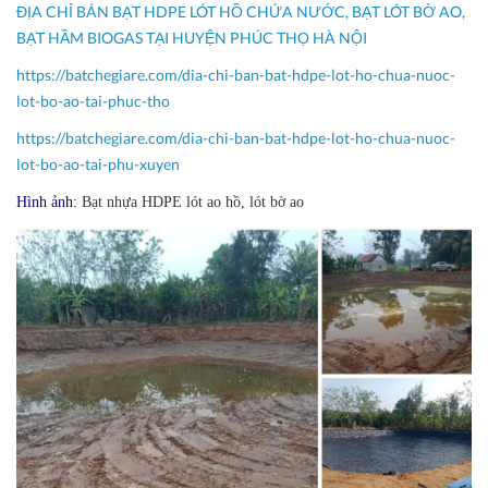
ĐỊA CHỈ BÁN BẠT HDPE LÓT HỒ CHỨA NƯỚC, BẠT LÓT BỜ AO,
BẠT HẦM BIOGAS TẠI HUYỆN PHÚC THỌ HÀ NỘI
https://batchegiare.com/dia-chi-ban-bat-hdpe-lot-ho-chua-nuoc-
lot-bo-ao-tai-phuc-tho
https://batchegiare.com/dia-chi-ban-bat-hdpe-lot-ho-chua-nuoc-
lot-bo-ao-tai-phu-xuyen
Hình ảnh:
Bạt nhựa HDPE lót ao hồ, lót bờ ao