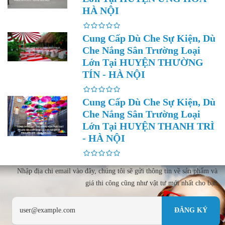
HÀ NỘI
Cung Cấp Dù Che Sự Kiện, Dù
Che Nắng Sân Trường Loại
Lớn Tại HUYỆN THƯỜNG
TÍN - HÀ NỘI
Cung Cấp Dù Che Sự Kiện, Dù
Che Nắng Sân Trường Loại
Lớn Tại HUYỆN THANH TRÌ
- HÀ NỘI
Nhập địa chi email vào đây, chúng tôi sẽ gửi thông tin về sản phẩm và
giá thi công cũng như vật tư mới nhất cho bạn