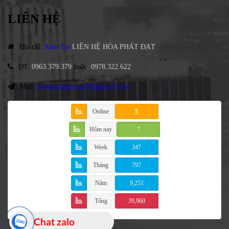
LIÊN HỆ
Địa chỉ
:
Xem Tại
LIÊN HỆ HÒA PHÁT ĐẠT
ĐT
:
0963.379.379
hoặc
:
0978.322.622
Mail:
hoaphatdatgroup79@gmail.com
Online
5
Hôm nay
7
Week
347
Tháng
797
Năm
9,251
Tổng
39,960
Chat zalo