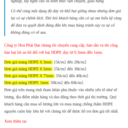
nghiệp, tay nghề cao và hình thức vận chuyển, giao hàng.
Có thể cùng một dạng độ dày và khổ bạt giống nhau nhưng đơn giá
lại có sự chênh lệch. Đòi hỏi khách hàng cần có sự am hiểu kỹ càng
để đưa ra quyết định đúng đắn khi mua hàng tránh xảy ra sự cố
không đáng có về sau.
Công ty Hoà Phát Đạt chúng tôi chuyên cung cấp, hàn sẵn và thi công
hàn bạt lót ao hồ đối với bạt HDPE dày từ 0.3mm đến 1mm.
Đơn giá màng HDPE 0.3mm:
15k/m2 đến 20k/m2
Đơn giá màng HDPE 0.5mm:
25k/m2 đến 30k/m2
Đơn giá màng HDPE 0.75mm:
35k/m2 đến 40k/m2
Đơn giá màng HDPE 1mm:
50k/m2 đến 60k/m2.
Đơn giá trên mang tính tham khảo phụ thuộc vào nhiều yếu tố như số
lượng, địa điểm nhận hàng và dao động theo thời giá thị trường.
Quý
khách hàng cần mua số lượng lớn và mua màng chống thấm HDPE
nguyên cuộn hãy liên hệ với chúng tôi để được hỗ trợ đơn giá tốt nhất.
Xem thêm tại: