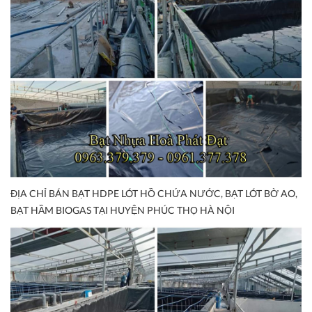
ĐỊA CHỈ BÁN BẠT HDPE LÓT HỒ CHỨA NƯỚC, BẠT LÓT BỜ AO,
BẠT HẦM BIOGAS TẠI HUYỆN PHÚC THỌ HÀ NỘI