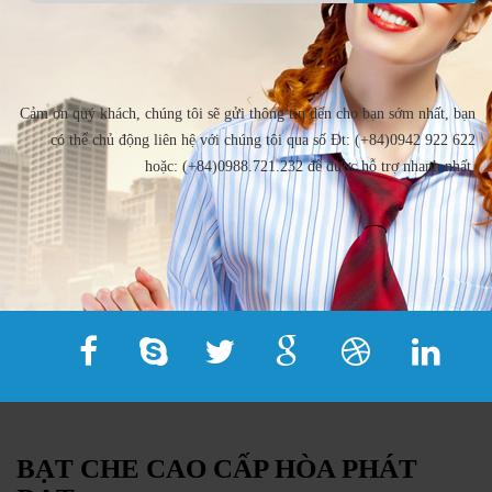
Cảm ơn quý khách, chúng tôi sẽ gửi thông tin đến cho bạn sớm nhất, bạn
có thể chủ động liên hệ với chúng tôi qua số Đt: (+84)0942 922 622
hoặc: (+84)0988.721.232 để được hỗ trợ nhanh nhất.
BẠT CHE CAO CẤP HÒA PHÁT