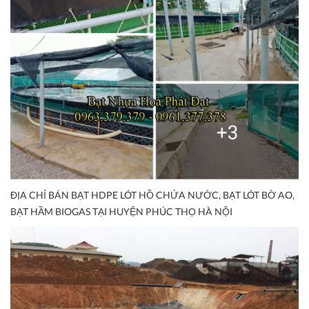
ĐỊA CHỈ BÁN BẠT HDPE LÓT HỒ CHỨA NƯỚC, BẠT LÓT BỜ AO,
BẠT HẦM BIOGAS TẠI HUYỆN PHÚC THỌ HÀ NỘI