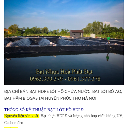
ĐỊA CHỈ BÁN BẠT HDPE LÓT HỒ CHỨA NƯỚC, BẠT LÓT BỜ AO,
BẠT HẦM BIOGAS TẠI HUYỆN PHÚC THỌ HÀ NỘI
THÔNG SỐ KỸ THUẬT BẠT LÓT HỒ HDPE:
Nguyện liệu sản xuất:
Hạt nhựa HDPE và lượng nhỏ hợp chất kháng UV,
Cacbon đen.