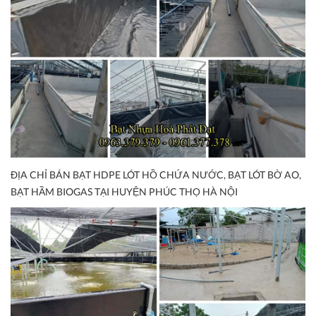
ĐỊA CHỈ BÁN BẠT HDPE LÓT HỒ CHỨA NƯỚC, BẠT LÓT BỜ AO,
BẠT HẦM BIOGAS TẠI HUYỆN PHÚC THỌ HÀ NỘI