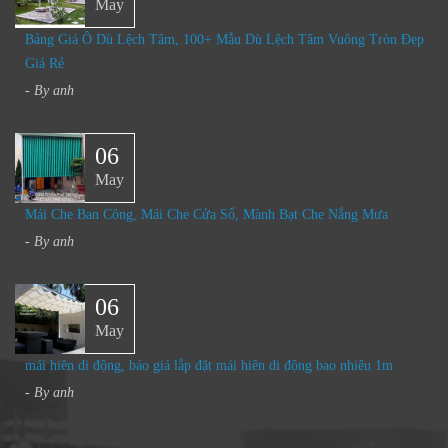
May
Bảng Giá Ô Dù Lệch Tâm, 100+ Mẫu Dù Lệch Tâm Vuông Tròn Đẹp
Giá Rẻ
- By
anh
06
May
Mái Che Ban Công, Mái Che Cửa Sổ, Mành Bạt Che Nắng Mưa​
- By
anh
06
May
mái hiên di động, báo giá lắp đặt mái hiên di động bao nhiêu 1m
- By
anh