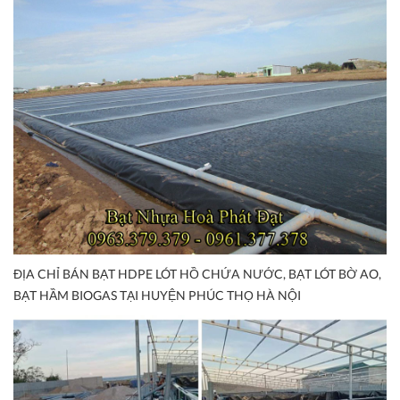
ĐỊA CHỈ BÁN BẠT HDPE LÓT HỒ CHỨA NƯỚC, BẠT LÓT BỜ AO,
BẠT HẦM BIOGAS TẠI HUYỆN PHÚC THỌ HÀ NỘI