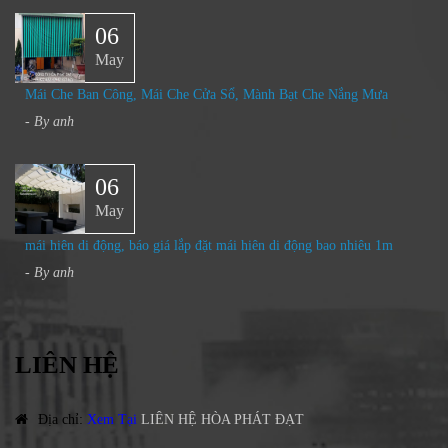
06
May
Mái Che Ban Công, Mái Che Cửa Sổ, Mành Bạt Che Nắng Mưa​
- By
anh
06
May
mái hiên di động, báo giá lắp đặt mái hiên di động bao nhiêu 1m
- By
anh
LIÊN HỆ
Địa chỉ
:
Xem Tại
LIÊN HỆ HÒA PHÁT ĐẠT