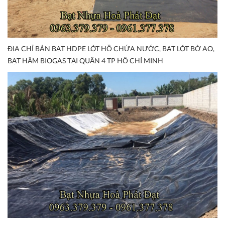
ĐỊA CHỈ BÁN BẠT HDPE LÓT HỒ CHỨA NƯỚC, BẠT LÓT BỜ AO,
BẠT HẦM BIOGAS TẠI QUẬN 4 TP HỒ CHÍ MINH