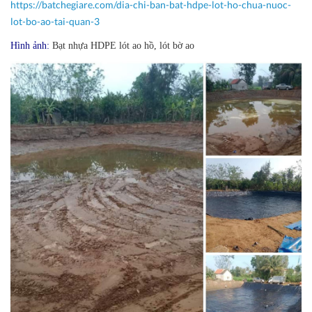
https://batchegiare.com/dia-chi-ban-bat-hdpe-lot-ho-chua-nuoc-
lot-bo-ao-tai-quan-3
Hình ảnh:
Bạt nhựa HDPE lót ao hồ, lót bờ ao