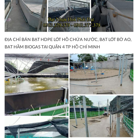
ĐỊA CHỈ BÁN BẠT HDPE LÓT HỒ CHỨA NƯỚC, BẠT LÓT BỜ AO,
BẠT HẦM BIOGAS TẠI QUẬN 4 TP HỒ CHÍ MINH