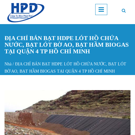
Nhảy đến nội dung
ĐỊA CHỈ BÁN BẠT HDPE LÓT HỒ CHỨA
NƯỚC, BẠT LÓT BỜ AO, BẠT HẦM BIOGAS
TẠI QUẬN 4 TP HỒ CHÍ MINH
Nhà
/
ĐỊA CHỈ BÁN BẠT HDPE LÓT HỒ CHỨA NƯỚC, BẠT LÓT
Bạn đang ở đây
BỜ AO, BẠT HẦM BIOGAS TẠI QUẬN 4 TP HỒ CHÍ MINH