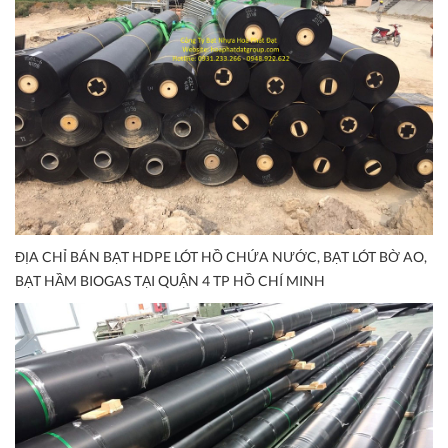
ĐỊA CHỈ BÁN BẠT HDPE LÓT HỒ CHỨA NƯỚC, BẠT LÓT BỜ AO,
BẠT HẦM BIOGAS TẠI QUẬN 4 TP HỒ CHÍ MINH