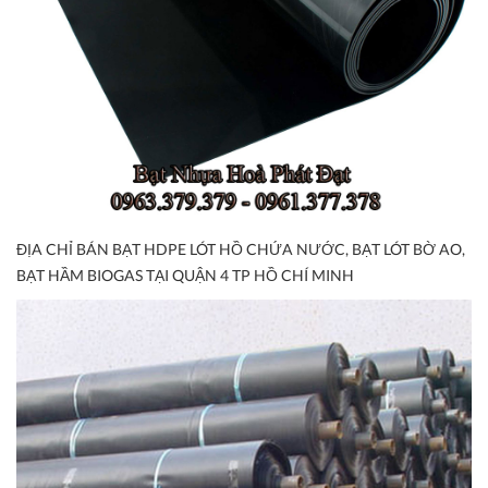
ĐỊA CHỈ BÁN BẠT HDPE LÓT HỒ CHỨA NƯỚC, BẠT LÓT BỜ AO,
BẠT HẦM BIOGAS TẠI QUẬN 4 TP HỒ CHÍ MINH