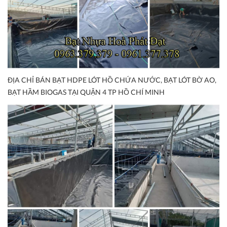
ĐỊA CHỈ BÁN BẠT HDPE LÓT HỒ CHỨA NƯỚC, BẠT LÓT BỜ AO,
BẠT HẦM BIOGAS TẠI QUẬN 4 TP HỒ CHÍ MINH