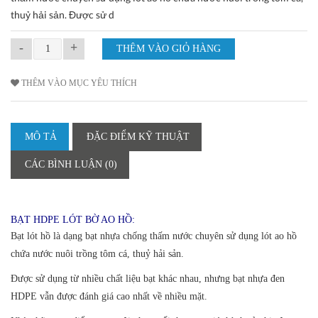
thuỷ hải sản. Được sử d
-
+
THÊM VÀO MỤC YÊU THÍCH
MÔ TẢ
ĐẶC ĐIỂM KỸ THUẬT
CÁC BÌNH LUẬN (0)
BẠT HDPE LÓT BỜ AO HỒ:
Bạt lót hồ là dạng bạt nhựa chống thấm nước chuyên sử dụng lót ao hồ
chứa nước nuôi trồng tôm cá, thuỷ hải sản.
Được sử dụng từ nhiều chất liệu bạt khác nhau, nhưng bạt nhựa đen
HDPE vẫn được đánh giá cao nhất về nhiều mặt.