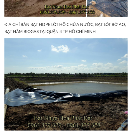
ĐỊA CHỈ BÁN BẠT HDPE LÓT HỒ CHỨA NƯỚC, BẠT LÓT BỜ AO,
BẠT HẦM BIOGAS TẠI QUẬN 4 TP HỒ CHÍ MINH