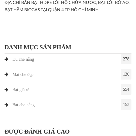
ĐỊA CHỈ BÁN BẠT HDPE LÓT HỒ CHỨA NƯỚC, BẠT LÓT BỜ AO,
BẠT HẦM BIOGAS TẠI QUẬN 4 TP HỒ CHÍ MINH
DANH MỤC SẢN PHẨM
278
Dù che nắng
136
Mái che đẹp
554
Bạt giá rẻ
153
Bạt che nắng
ĐƯỢC ĐÁNH GIÁ CAO