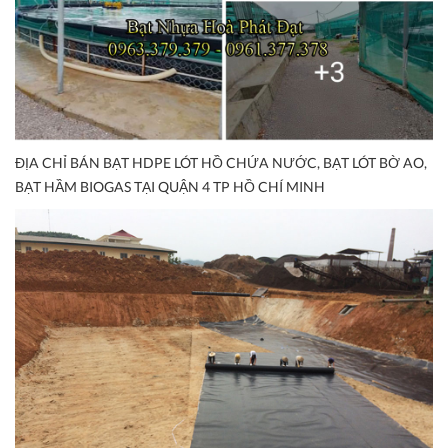
ĐỊA CHỈ BÁN BẠT HDPE LÓT HỒ CHỨA NƯỚC, BẠT LÓT BỜ AO,
BẠT HẦM BIOGAS TẠI QUẬN 4 TP HỒ CHÍ MINH