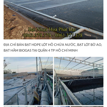
ĐỊA CHỈ BÁN BẠT HDPE LÓT HỒ CHỨA NƯỚC, BẠT LÓT BỜ AO,
BẠT HẦM BIOGAS TẠI QUẬN 4 TP HỒ CHÍ MINH