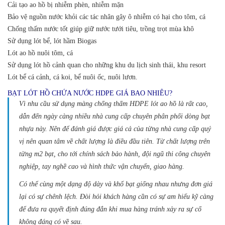
Cải tạo ao hồ bị nhiễm phèn, nhiễm mặn
Bảo vệ nguồn nước khỏi các tác nhân gây ô nhiễm có hại cho tôm, cá
Chống thấm nước tốt giúp giữ nước tưới tiêu, trồng trọt mùa khô
Sử dụng lót bể, lót hầm Biogas
Lót ao hồ nuôi tôm, cá
Sử dụng lót hồ cảnh quan cho những khu du lịch sinh thái, khu resort
Lót bể cá cảnh, cá koi, bể nuôi ốc, nuôi lươn.
BẠT LÓT HỒ CHỨA NƯỚC HDPE GIÁ BAO NHIÊU?
Vì nhu cầu sử dụng màng chống thấm HDPE lót ao hồ là rất cao,
dẫn đến ngày càng nhiều nhà cung cấp chuyên phân phối dòng bạt
nhựa này.
Nên để đánh giá được giá cả của từng nhà cung cấp quý
vị nên quan tâm về chất lượng là điều đầu tiên. Từ chất lượng trên
từng m2 bạt, cho tới chính sách bảo hành, đội ngũ thi công chuyên
nghiệp, tay nghề cao và hình thức vận chuyển, giao hàng.
Có thể cùng một dạng độ dày và khổ bạt giống nhau nhưng đơn giá
lại có sự chênh lệch. Đòi hỏi khách hàng cần có sự am hiểu kỹ càng
để đưa ra quyết định đúng đắn khi mua hàng tránh xảy ra sự cố
không đáng có về sau.