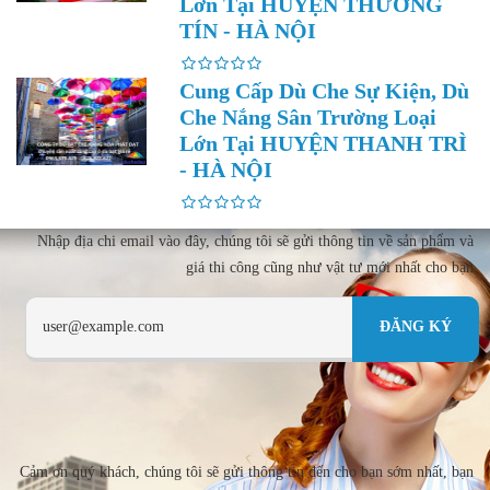
Lớn Tại HUYỆN THƯỜNG
TÍN - HÀ NỘI
Cung Cấp Dù Che Sự Kiện, Dù
Che Nắng Sân Trường Loại
Lớn Tại HUYỆN THANH TRÌ
- HÀ NỘI
Nhập địa chi email vào đây, chúng tôi sẽ gửi thông tin về sản phẩm và
giá thi công cũng như vật tư mới nhất cho bạn
Cảm ơn quý khách, chúng tôi sẽ gửi thông tin đến cho bạn sớm nhất, bạn