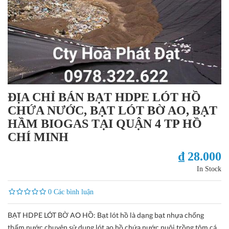
ĐỊA CHỈ BÁN BẠT HDPE LÓT HỒ
CHỨA NƯỚC, BẠT LÓT BỜ AO, BẠT
HẦM BIOGAS TẠI QUẬN 4 TP HỒ
CHÍ MINH
₫ 28.000
In Stock
0 Các bình luận
BẠT HDPE LÓT BỜ AO HỒ: Bạt lót hồ là dạng bạt nhựa chống
thấm nước chuyên sử dụng lót ao hồ chứa nước nuôi trồng tôm cá,