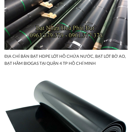
ĐỊA CHỈ BÁN BẠT HDPE LÓT HỒ CHỨA NƯỚC, BẠT LÓT BỜ AO,
BẠT HẦM BIOGAS TẠI QUẬN 4 TP HỒ CHÍ MINH