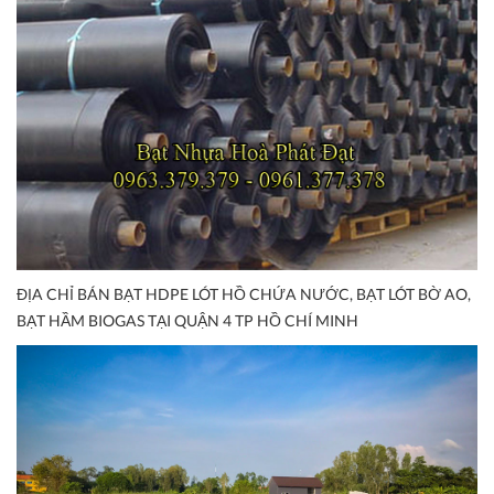
ĐỊA CHỈ BÁN BẠT HDPE LÓT HỒ CHỨA NƯỚC, BẠT LÓT BỜ AO,
BẠT HẦM BIOGAS TẠI QUẬN 4 TP HỒ CHÍ MINH