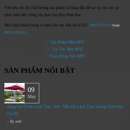
Với tiêu chí lấy
chất lượng sản phẩm
là hàng đầu để tạo uy tín cho sự
phát triển bền vững của
Bạt Che Hòa Phát Đạt.
Nếu Quý khách hàng có nhu cầu xin liên hệ số ĐT:
0963.379.379
hoặc
0
978.322.622
✅ Sản Phẩm Mới HPD
✅ Tin Tức Mới HPD
✅ Hoạt Động Mới HPD
SẢN PHẨM NỔI BẬT
09
May
Bảng Giá Ô Dù Lệch Tâm, 100+ Mẫu Dù Lệch Tâm Vuông Tròn Đẹp
Giá Rẻ
- By
anh