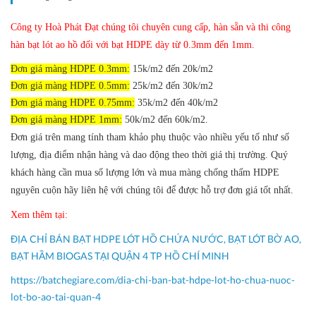
Công ty Hoà Phát Đạt chúng tôi chuyên cung cấp, hàn sẵn và thi công
hàn bạt lót ao hồ đối với bạt HDPE dày từ 0.3mm đến 1mm.
Đơn giá màng HDPE 0.3mm:
15k/m2 đến 20k/m2
Đơn giá màng HDPE 0.5mm:
25k/m2 đến 30k/m2
Đơn giá màng HDPE 0.75mm:
35k/m2 đến 40k/m2
Đơn giá màng HDPE 1mm:
50k/m2 đến 60k/m2.
Đơn giá trên mang tính tham khảo phụ thuộc vào nhiều yếu tố như số
lượng, địa điểm nhận hàng và dao động theo thời giá thị trường.
Quý
khách hàng cần mua số lượng lớn và mua màng chống thấm HDPE
nguyên cuộn hãy liên hệ với chúng tôi để được hỗ trợ đơn giá tốt nhất.
Xem thêm tại:
ĐỊA CHỈ BÁN BẠT HDPE LÓT HỒ CHỨA NƯỚC, BẠT LÓT BỜ AO,
BẠT HẦM BIOGAS TẠI QUẬN 4 TP HỒ CHÍ MINH
https://batchegiare.com/dia-chi-ban-bat-hdpe-lot-ho-chua-nuoc-
lot-bo-ao-tai-quan-4