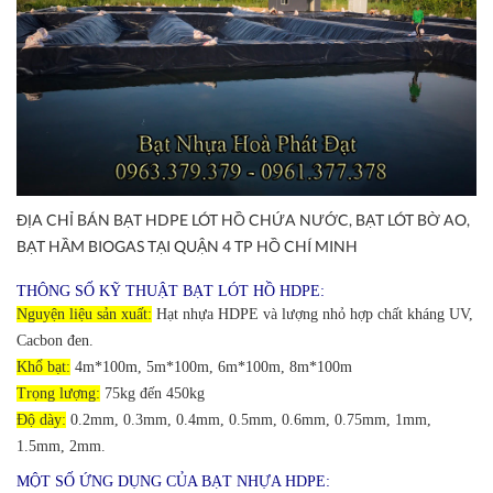
ĐỊA CHỈ BÁN BẠT HDPE LÓT HỒ CHỨA NƯỚC, BẠT LÓT BỜ AO,
BẠT HẦM BIOGAS TẠI QUẬN 4 TP HỒ CHÍ MINH
THÔNG SỐ KỸ THUẬT BẠT LÓT HỒ HDPE:
Nguyện liệu sản xuất:
Hạt nhựa HDPE và lượng nhỏ hợp chất kháng UV,
Cacbon đen.
Khổ bạt:
4m*100m, 5m*100m, 6m*100m, 8m*100m
Trọng lượng:
75kg đến 450kg
Độ dày:
0.2mm, 0.3mm, 0.4mm, 0.5mm, 0.6mm, 0.75mm, 1mm,
1.5mm, 2mm.
MỘT SỐ ỨNG DỤNG CỦA BẠT NHỰA HDPE: