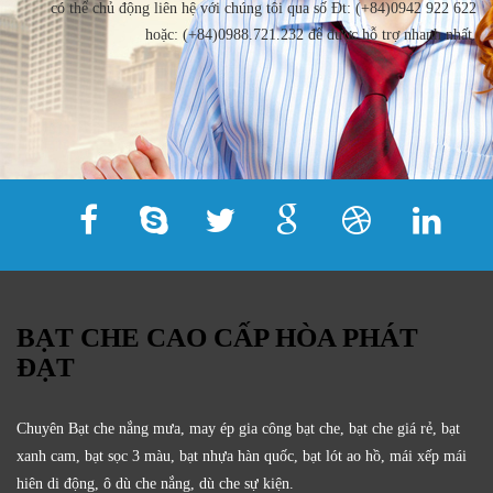
có thể chủ động liên hệ với chúng tôi qua số Đt: (+84)0942 922 622
hoặc: (+84)0988.721.232 để được hỗ trợ nhanh nhất.
BẠT CHE CAO CẤP HÒA PHÁT
ĐẠT
Chuyên Bạt che nắng mưa, may ép gia công bạt che, bạt che giá rẻ, bạt
xanh cam, bạt sọc 3 màu, bạt nhựa hàn quốc, bạt lót ao hồ, mái xếp mái
hiên di động, ô dù che nắng, dù che sự kiện.