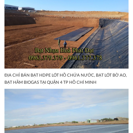
ĐỊA CHỈ BÁN BẠT HDPE LÓT HỒ CHỨA NƯỚC, BẠT LÓT BỜ AO,
BẠT HẦM BIOGAS TẠI QUẬN 4 TP HỒ CHÍ MINH