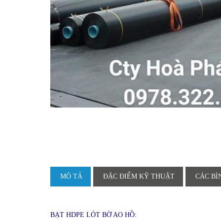
MÔ TẢ
ĐẶC ĐIỂM KỸ THUẬT
CÁC BÌ
BẠT HDPE LÓT BỜ AO HỒ: