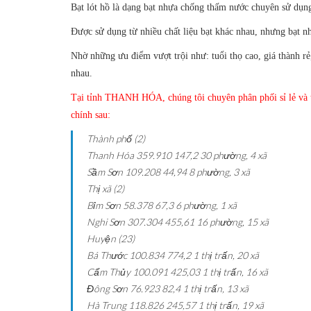
Bạt lót hồ là dạng bạt nhựa chống thấm nước chuyên sử dụng
Được sử dụng từ nhiều chất liệu bạt khác nhau, nhưng bạt 
Nhờ những ưu điểm vượt trội như: tuổi thọ cao, giá thành r
nhau.
Tại tỉnh THANH HÓA, chúng tôi chuyên phân phối sỉ lẻ và th
chính sau:
Thành phố (2)
Thanh Hóa
359.910
147,2
30 phường, 4 xã
Sầm Sơn
109.208
44,94
8 phường, 3 xã
Thị xã (2)
Bỉm Sơn
58.378
67,3
6 phường, 1 xã
Nghi Sơn
307.304
455,61
16 phường, 15 xã
Huyện (23)
Bá Thước
100.834
774,2
1 thị trấn, 20 xã
Cẩm Thủy
100.091
425,03
1 thị trấn, 16 xã
Đông Sơn
76.923
82,4
1 thị trấn, 13 xã
Hà Trung
118.826
245,57
1 thị trấn, 19 xã