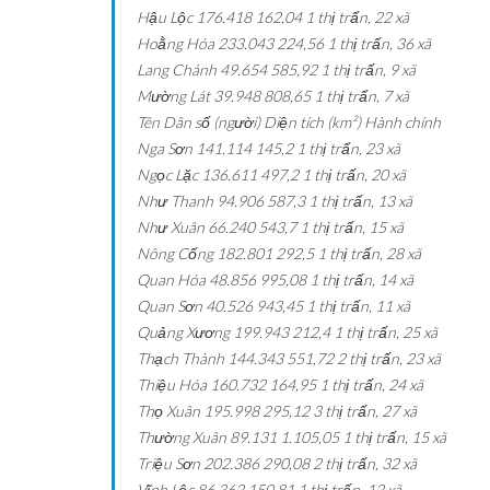
Hậu Lộc
176.418
162,04
1 thị trấn, 22 xã
Hoằng Hóa
233.043
224,56
1 thị trấn, 36 xã
Lang Chánh
49.654
585,92
1 thị trấn, 9 xã
Mường Lát
39.948
808,65
1 thị trấn, 7 xã
Tên
Dân số (người)
Diện tích (km²)
Hành chính
Nga Sơn
141.114
145,2
1 thị trấn, 23 xã
Ngọc Lặc
136.611
497,2
1 thị trấn, 20 xã
Như Thanh
94.906
587,3
1 thị trấn, 13 xã
Như Xuân
66.240
543,7
1 thị trấn, 15 xã
Nông Cống
182.801
292,5
1 thị trấn, 28 xã
Quan Hóa
48.856
995,08
1 thị trấn, 14 xã
Quan Sơn
40.526
943,45
1 thị trấn, 11 xã
Quảng Xương
199.943
212,4
1 thị trấn, 25 xã
Thạch Thành
144.343
551,72
2 thị trấn, 23 xã
Thiệu Hóa
160.732
164,95
1 thị trấn, 24 xã
Thọ Xuân
195.998
295,12
3 thị trấn, 27 xã
Thường Xuân
89.131
1.105,05
1 thị trấn, 15 xã
Triệu Sơn
202.386
290,08
2 thị trấn, 32 xã
Vĩnh Lộc
86.362
150,81
1 thị trấn, 12 xã