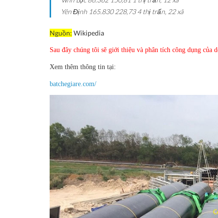
Yên Định
165.830
228,73
4 thị trấn, 22 xã
Nguồn:
Wikipedia
Sau đây chúng tôi sẽ giới thiệu và phân tích công dụng của 
Xem thêm thông tin tại:
batchegiare.com/