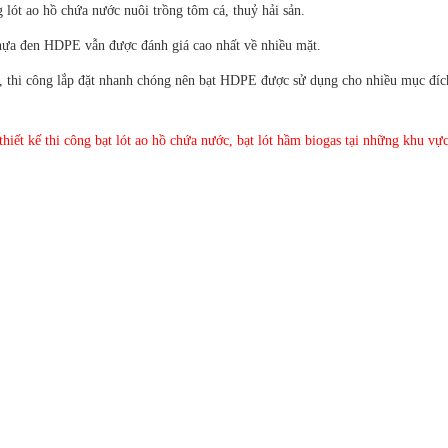
 lót ao hồ chứa nước nuôi trồng tôm cá, thuỷ hải sản.
nhựa đen HDPE vẫn được đánh giá cao nhất về nhiều mặt.
ẻ, thi công lắp đặt nhanh chóng nên bạt HDPE được sử dụng cho nhiều mục đíc
iết kế thi công bạt lót ao hồ chứa nước, bạt lót hầm biogas tại những khu vự