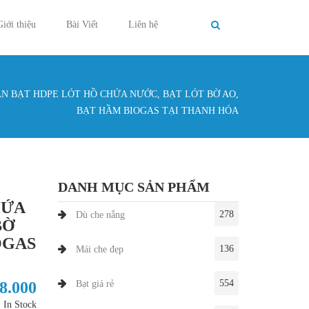
Giới thiệu
Bài Viết
Liên hệ
ÁN BẠT HDPE LÓT HỒ CHỨA NƯỚC, BẠT LÓT BỜ AO,
g ở đây
BẠT HẦM BIOGAS TẠI THANH HÓA
DANH MỤC SẢN PHẨM
HỨA
278
Dù che nắng
BỜ
OGAS
136
Mái che đẹp
554
28.000
Bạt giá rẻ
In Stock