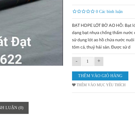
0 Các bình luận
BẠT HDPE LÓT BỜ AO HỒ: Bạt lót
dạng bạt nhựa chống thấm nước
sử dụng lót ao hồ chứa nước nuôi
tôm cá, thuỷ hải sản. Được sử d
-
+
THÊM VÀO MỤC YÊU THÍCH
NH LUẬN (0)