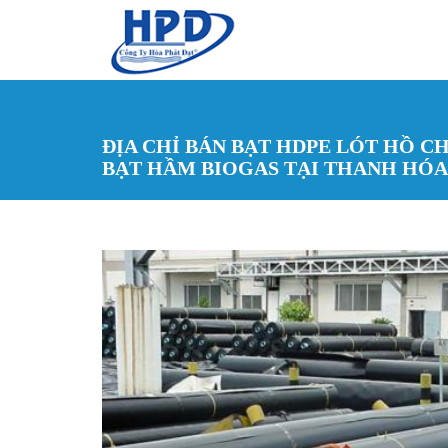
Nhảy đến nội dung
ĐỊA CHỈ BÁN BẠT HDPE LÓT HỒ C
BẠT HẦM BIOGAS TẠI THANH HÓA