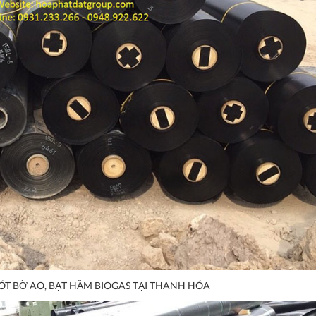
ÓT BỜ AO, BẠT HẦM BIOGAS TẠI THANH HÓA