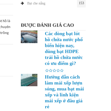
153
Bạt che nắng
 hồ là
ĐƯỢC ĐÁNH GIÁ CAO
 chuyên
 trồng
Các dòng bạt lót
hồ chứa nước phổ
biến hiện nay,
dùng bạt HDPE
trải hồ chứa nước
có ưu điểm gì?
Hướng dẫn cách
làm mái xếp lượn
sóng, mua bạt mái
xếp và linh kiện
mái xếp ở đâu giá
rẻ