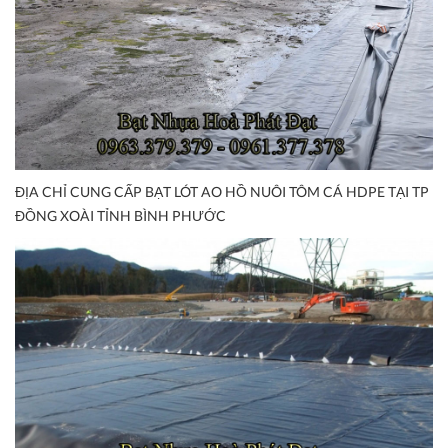
ĐỊA CHỈ CUNG CẤP BẠT LÓT AO HỒ NUÔI TÔM CÁ HDPE TẠI TP
ĐỒNG XOÀI TỈNH BÌNH PHƯỚC