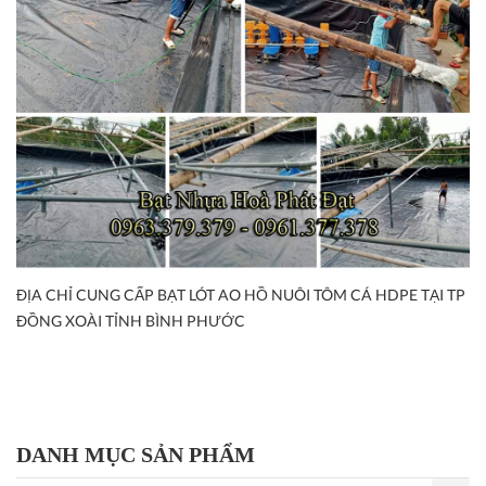
ĐỊA CHỈ CUNG CẤP BẠT LÓT AO HỒ NUÔI TÔM CÁ HDPE TẠI TP
ĐỒNG XOÀI TỈNH BÌNH PHƯỚC
DANH MỤC SẢN PHẨM