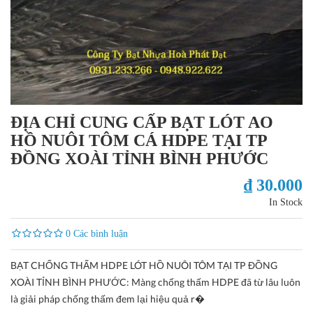
ĐỊA CHỈ CUNG CẤP BẠT LÓT AO
HỒ NUÔI TÔM CÁ HDPE TẠI TP
ĐỒNG XOÀI TỈNH BÌNH PHƯỚC
₫ 30.000
In Stock
0 Các bình luận
BẠT CHỐNG THẤM HDPE LÓT HỒ NUÔI TÔM TẠI TP ĐỒNG
XOÀI TỈNH BÌNH PHƯỚC: Màng chống thấm HDPE đã từ lâu luôn
là giải pháp chống thấm đem lại hiệu quả r�