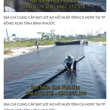
ĐỊA CHỈ CUNG CẤP BẠT LÓT AO HỒ NUÔI TÔM CÁ HDPE TẠI TP
ĐỒNG XOÀI TỈNH BÌNH PHƯỚC
ĐỊA CHỈ CUNG CẤP BẠT LÓT AO HỒ NUÔI TÔM CÁ HDPE TẠI TP