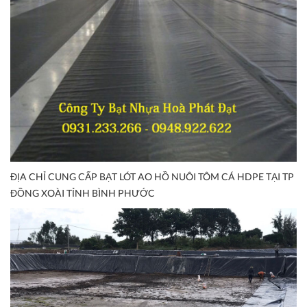
ĐỊA CHỈ CUNG CẤP BẠT LÓT AO HỒ NUÔI TÔM CÁ HDPE TẠI TP
ĐỒNG XOÀI TỈNH BÌNH PHƯỚC