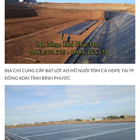
ĐỊA CHỈ CUNG CẤP BẠT LÓT AO HỒ NUÔI TÔM CÁ HDPE TẠI TP
ĐỒNG XOÀI TỈNH BÌNH PHƯỚC