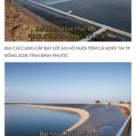
ĐỊA CHỈ CUNG CẤP BẠT LÓT AO HỒ NUÔI TÔM CÁ HDPE TẠI TP
ĐỒNG XOÀI TỈNH BÌNH PHƯỚC