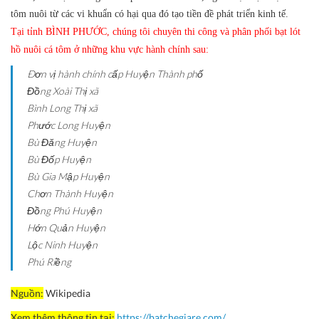
tôm nuôi từ các vi khuẩn có hại qua đó tạo tiền đề phát triển kinh tế.
Tại tỉnh BÌNH PHƯỚC, chúng tôi chuyên thi công và phân phối bạt lót
hồ nuôi cá tôm ở những khu vực hành chính sau:
Ðơn vị hành chính cấp Huyện
Thành phố
Đồng Xoài
Thị xã
Bình Long
Thị xã
Phước Long
Huyện
Bù Đăng
Huyện
Bù Đốp
Huyện
Bù Gia Mập
Huyện
Chơn Thành
Huyện
Đồng Phú
Huyện
Hớn Quản
Huyện
Lộc Ninh
Huyện
Phú Riềng
Nguồn:
Wikipedia
Xem thêm thông tin tại:
https://batchegiare.com/