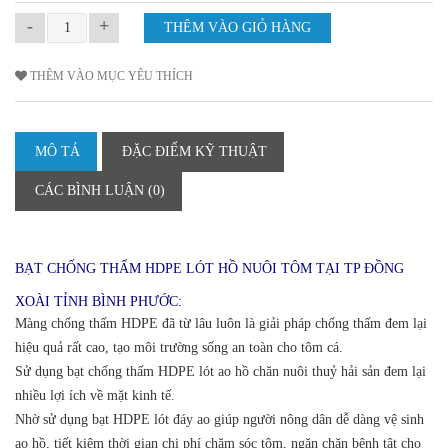
-
+
THÊM VÀO MỤC YÊU THÍCH
MÔ TẢ
ĐẶC ĐIỂM KỸ THUẬT
CÁC BÌNH LUẬN (0)
BẠT CHỐNG THẤM HDPE LÓT HỒ NUÔI TÔM TẠI TP ĐỒNG
XOÀI TỈNH BÌNH PHƯỚC:
Màng chống thấm HDPE đã từ lâu luôn là giải pháp chống thấm đem lại
hiệu quả rất cao, tạo môi trường sống an toàn cho tôm cá.
Sử dụng bạt chống thấm HDPE lót ao hồ chăn nuôi thuỷ hải sản đem lại
nhiều lợi ích về mặt kinh tế.
Nhờ sử dụng bạt HDPE lót đáy ao giúp người nông dân dễ dàng vệ sinh
ao hồ, tiết kiệm thời gian chi phí chăm sóc tôm, ngăn chặn bệnh tật cho