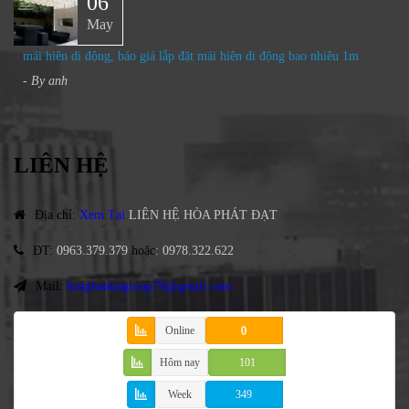
06
May
mái hiên di động, báo giá lắp đặt mái hiên di động bao nhiêu 1m
- By
anh
LIÊN HỆ
Địa chỉ
:
Xem Tại
LIÊN HỆ HÒA PHÁT ĐẠT
ĐT
:
0963.379.379
hoặc
:
0978.322.622
Mail:
hoaphatdatgroup79@gmail.com
Online
0
Hôm nay
101
Week
349