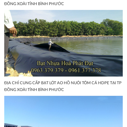
ĐỒNG XOÀI TỈNH BÌNH PHƯỚC
ĐỊA CHỈ CUNG CẤP BẠT LÓT AO HỒ NUÔI TÔM CÁ HDPE TẠI TP
ĐỒNG XOÀI TỈNH BÌNH PHƯỚC