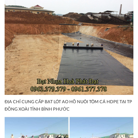
ĐỊA CHỈ CUNG CẤP BẠT LÓT AO HỒ NUÔI TÔM CÁ HDPE TẠI TP
ĐỒNG XOÀI TỈNH BÌNH PHƯỚC