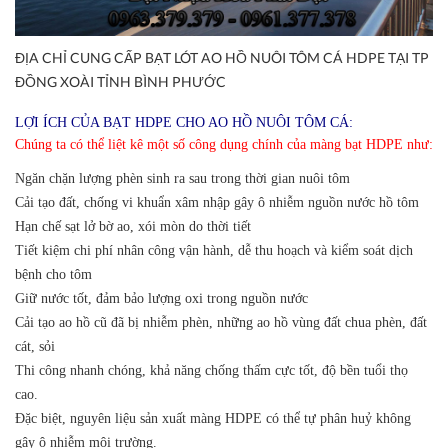
ĐỊA CHỈ CUNG CẤP BẠT LÓT AO HỒ NUÔI TÔM CÁ HDPE TẠI TP
ĐỒNG XOÀI TỈNH BÌNH PHƯỚC
LỢI ÍCH CỦA BẠT HDPE CHO AO HỒ NUÔI TÔM CÁ:
Chúng ta có thể liệt kê một số công dụng chính của màng bạt HDPE như:
Ngăn chặn lượng phèn sinh ra sau trong thời gian nuôi tôm
Cải tạo đất, chống vi khuẩn xâm nhập gây ô nhiễm nguồn nước hồ tôm
Hạn chế sạt lở bờ ao, xói mòn do thời tiết
Tiết kiệm chi phí nhân công vận hành, dễ thu hoạch và kiểm soát dịch
bệnh cho tôm
Giữ nước tốt, đảm bảo lượng oxi trong nguồn nước
Cải tạo ao hồ cũ đã bị nhiễm phèn, những ao hồ vùng đất chua phèn, đất
cát, sỏi
Thi công nhanh chóng, khả năng chống thấm cực tốt, độ bền tuổi thọ
cao.
Đặc biệt, nguyên liệu sản xuất màng HDPE có thể tự phân huỷ không
gây ô nhiễm môi trường.