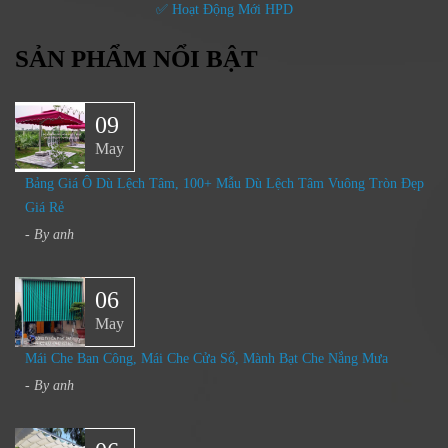
✅ Hoạt Động Mới HPD
SẢN PHẨM NỔI BẬT
09
May
Bảng Giá Ô Dù Lệch Tâm, 100+ Mẫu Dù Lệch Tâm Vuông Tròn Đẹp
Giá Rẻ
- By
anh
06
May
Mái Che Ban Công, Mái Che Cửa Sổ, Mành Bạt Che Nắng Mưa​
- By
anh