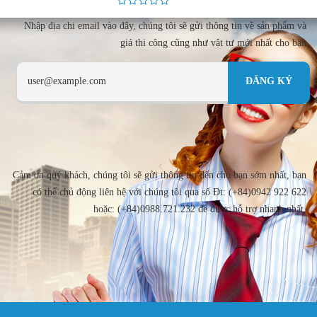
Nhập địa chi email vào đây, chúng tôi sẽ gửi thông tin về sản phẩm và
giá thi công cũng như vật tư mới nhất cho bạn
Cảm ơn quý khách, chúng tôi sẽ gửi thông tin đến cho bạn sớm nhất, bạn
có thể chủ động liên hệ với chúng tôi qua số Đt: (+84)0942 922 622
hoặc: (+84)0988.721.232 để được hỗ trợ nhanh nhất.