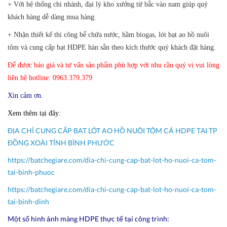
+
Với hệ thống chi nhánh, đại lý kho xưởng từ bắc vào nam giúp quý
khách hàng dễ dàng mua hàng.
+ Nhận thiết kế thi công bể chứa nước, hầm biogas, lót bạt ao hồ nuôi
tôm và cung cấp bạt HDPE hàn sẵn theo kích thước quý khách đặt hàng.
Để được báo giá và tư vấn sản phẩm phù hợp với nhu cầu quý vị vui lòng
liên hệ hotline: 0963.379.379
Xin cảm ơn.
Xem thêm tại đây:
ĐỊA CHỈ CUNG CẤP BẠT LÓT AO HỒ NUÔI TÔM CÁ HDPE TẠI TP
ĐỒNG XOÀI TỈNH BÌNH PHƯỚC
https://batchegiare.com/dia-chi-cung-cap-bat-lot-ho-nuoi-ca-tom-
tai-binh-phuoc
https://batchegiare.com/dia-chi-cung-cap-bat-lot-ho-nuoi-ca-tom-
tai-binh-dinh
Một số hình ảnh màng HDPE thực tế tại công trình: