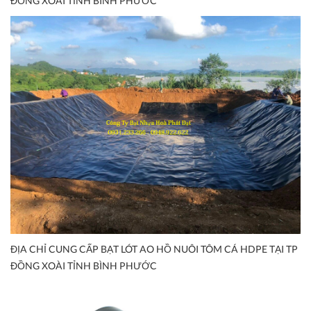
ĐỒNG XOÀI TỈNH BÌNH PHƯỚC
ĐỊA CHỈ CUNG CẤP BẠT LÓT AO HỒ NUÔI TÔM CÁ HDPE TẠI TP
ĐỒNG XOÀI TỈNH BÌNH PHƯỚC