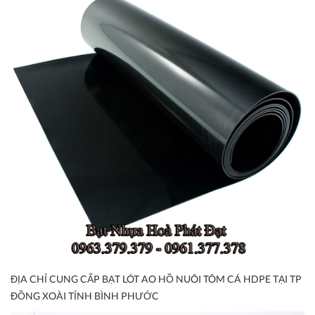
ĐỊA CHỈ CUNG CẤP BẠT LÓT AO HỒ NUÔI TÔM CÁ HDPE TẠI TP
ĐỒNG XOÀI TỈNH BÌNH PHƯỚC