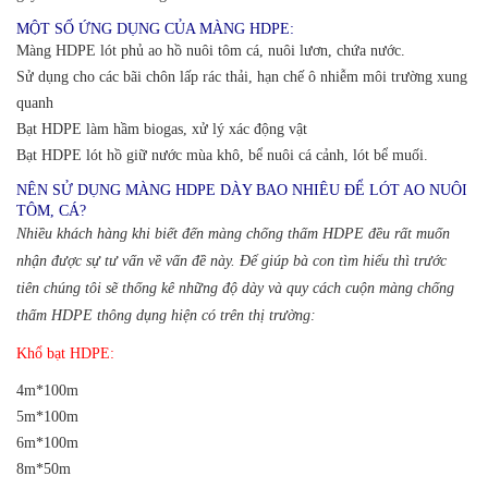
MỘT SỐ ỨNG DỤNG CỦA MÀNG HDPE:
Màng HDPE lót phủ ao hồ nuôi tôm cá, nuôi lươn, chứa nước.
Sử dụng cho các bãi chôn lấp rác thải, hạn chế ô nhiễm môi trường xung
quanh
Bạt HDPE làm hầm biogas, xử lý xác động vật
Bạt HDPE lót hồ giữ nước mùa khô, bể nuôi cá cảnh, lót bể muối.
NÊN SỬ DỤNG MÀNG HDPE DÀY BAO NHIÊU ĐỂ LÓT AO NUÔI
TÔM, CÁ?
Nhiều khách hàng khi biết đến màng chống thấm HDPE đều rất muốn
nhận được sự tư vấn về vấn đề này. Để giúp bà con tìm hiểu thì trước
tiên c
húng tôi sẽ thống kê những độ dày và quy cách cuộn màng chống
thấm HDPE thông dụng hiện có trên thị trường:
Khổ bạt HDPE:
4m*100m
5m*100m
6m*100m
8m*50m