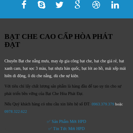
BẠT CHE CAO CẤP HÒA PHÁT
ĐẠT
Chuyên Bạt che nắng mưa, may ép gia công bạt che, bạt che giá rẻ, bạt
xanh cam, bạt sọc 3 màu, bạt nhựa hàn quốc, bạt lót ao hồ, mái xếp mái
hiên di động, ô dù che nắng, dù che sự kiện.
Với tiêu chí lấy
chất lượng sản phẩm
là hàng đầu để tạo uy tín cho sự
phát triển bền vững của
Bạt Che Hòa Phát Đạt.
Nếu Quý khách hàng có nhu cầu xin liên hệ số ĐT:
0963.379.379
hoặc
0
978.322.622
✅ Sản Phẩm Mới HPD
✅ Tin Tức Mới HPD