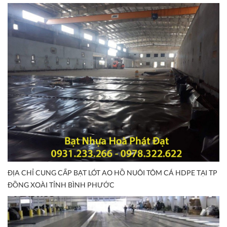
ĐỊA CHỈ CUNG CẤP BẠT LÓT AO HỒ NUÔI TÔM CÁ HDPE TẠI TP
ĐỒNG XOÀI TỈNH BÌNH PHƯỚC