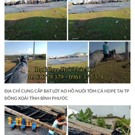
ĐỊA CHỈ CUNG CẤP BẠT LÓT AO HỒ NUÔI TÔM CÁ HDPE TẠI TP
ĐỒNG XOÀI TỈNH BÌNH PHƯỚC