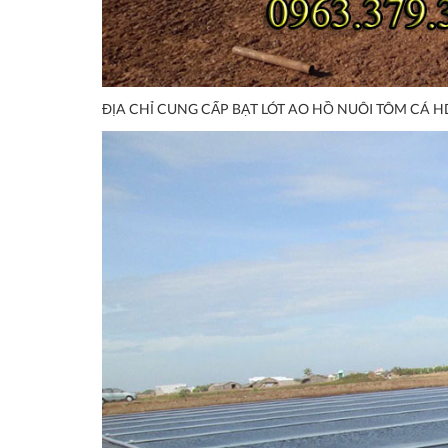
ĐỊA CHỈ CUNG CẤP BẠT LÓT AO HỒ NUÔI TÔM CÁ H