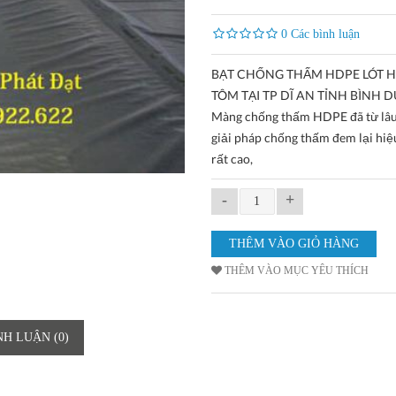
0 Các bình luận
BẠT CHỐNG THẤM HDPE LÓT H
TÔM TẠI TP DĨ AN TỈNH BÌNH 
Màng chống thấm HDPE đã từ lâu 
giải pháp chống thấm đem lại hiệ
rất cao,
-
+
THÊM VÀO MỤC YÊU THÍCH
NH LUẬN (0)