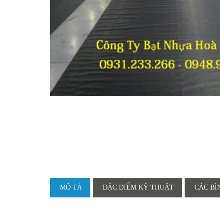
MÔ TẢ
ĐẶC ĐIỂM KỸ THUẬT
CÁC BÌ