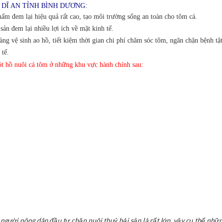
DĨ AN TỈNH BÌNH DƯƠNG:
m đem lại hiệu quả rất cao, tạo môi trường sống an toàn cho tôm cá.
ản đem lại nhiều lợi ích về mặt kinh tế.
g vệ sinh ao hồ, tiết kiệm thời gian chi phí chăm sóc tôm, ngăn chặn bệnh tậ
 tế.
ót hồ nuôi cá tôm ở những khu vực hành chính sau:
gười nông dân đầu tư chăn nuôi thuỷ hải sản là rất lớn, vậy cụ thể những