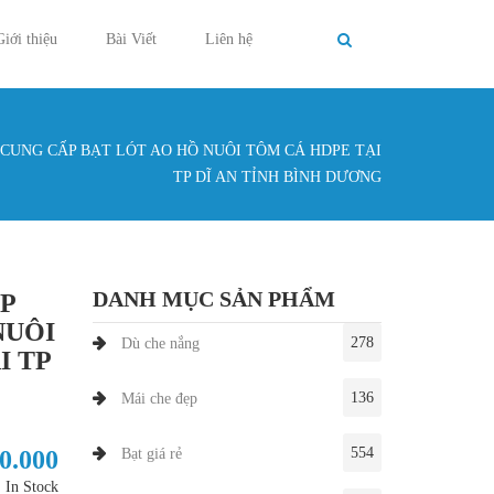
Giới thiệu
Bài Viết
Liên hệ
 CUNG CẤP BẠT LÓT AO HỒ NUÔI TÔM CÁ HDPE TẠI
g ở đây
TP DĨ AN TỈNH BÌNH DƯƠNG
DANH MỤC SẢN PHẨM
ẤP
NUÔI
278
Dù che nắng
I TP
136
Mái che đẹp
554
30.000
Bạt giá rẻ
In Stock