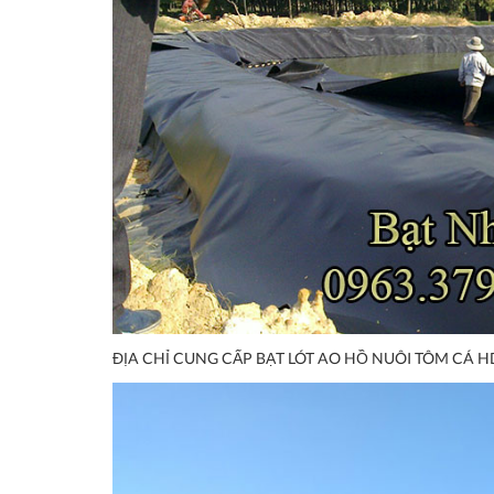
ĐỊA CHỈ CUNG CẤP BẠT LÓT AO HỒ NUÔI TÔM CÁ H