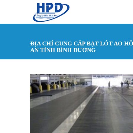
Nhảy đến nội dung
ĐỊA CHỈ CUNG CẤP BẠT LÓT AO HỒ
AN TỈNH BÌNH DƯƠNG