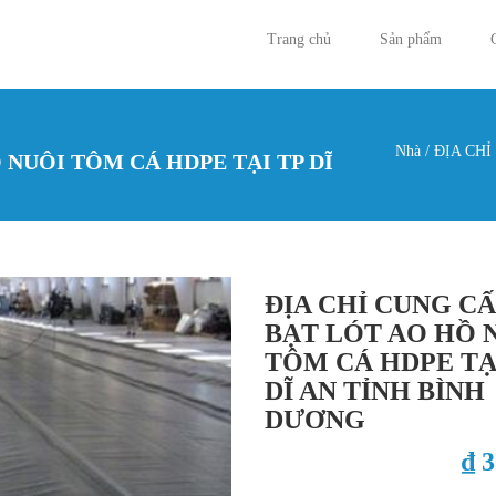
Trang chủ
Sản phẩm
Nhà
/
ĐỊA CHỈ
 NUÔI TÔM CÁ HDPE TẠI TP DĨ
Bạn đan
ĐỊA CHỈ CUNG C
BẠT LÓT AO HỒ 
TÔM CÁ HDPE TẠ
DĨ AN TỈNH BÌNH
DƯƠNG
₫ 