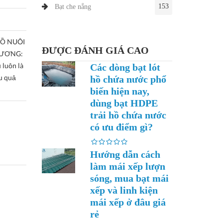
153
Bạt che nắng
Ồ NUÔI
ĐƯỢC ĐÁNH GIÁ CAO
DƯƠNG:
luôn là
Các dòng bạt lót
u quả
hồ chứa nước phổ
biến hiện nay,
dùng bạt HDPE
trải hồ chứa nước
có ưu điểm gì?
Hướng dẫn cách
làm mái xếp lượn
sóng, mua bạt mái
xếp và linh kiện
mái xếp ở đâu giá
rẻ