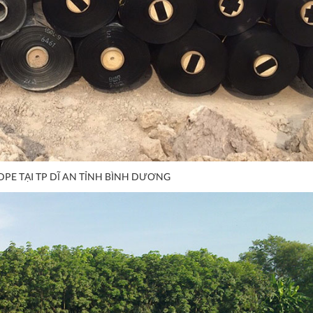
DPE TẠI TP DĨ AN TỈNH BÌNH DƯƠNG