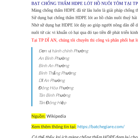
BẠT CHỐNG THẤM HDPE LÓT HỒ NUÔI TÔM TẠI TP 
Màng chống thấm HDPE đã từ lâu luôn là giải pháp chống thấ
Sử dụng bạt chống thấm HDPE lót ao hồ chăn nuôi thuỷ hải s
Nhờ sử dụng bạt HDPE lót đáy ao giúp người nông dân dễ dàn
nuôi từ các vi khuẩn có hại qua đó tạo tiền đề phát triển kinh
Tại TP DĨ AN, chúng tôi chuyên thi công và phân phối bạt l
Ðơn vị hành chính
Phường
An Bình
Phường
Bình An
Phường
Bình Thắng
Phường
Dĩ An
Phường
Đông Hòa
Phường
Tân Bình
Phường
Tân Đông Hiệp
Nguồn:
Wikipedia
Xem thêm thông tin tại:
https://batchegiare.com/
Có thể thấy, lợi ích màng chống thấm HDPE đem lại cho n