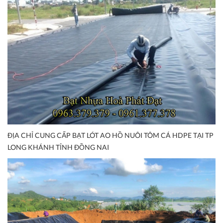
ĐỊA CHỈ CUNG CẤP BẠT LÓT AO HỒ NUÔI TÔM CÁ HDPE TẠI TP
LONG KHÁNH TỈNH ĐỒNG NAI