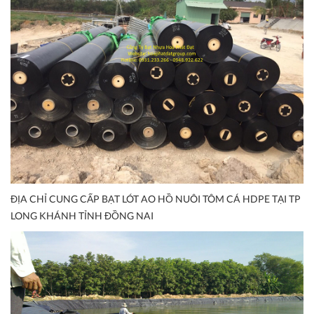
ĐỊA CHỈ CUNG CẤP BẠT LÓT AO HỒ NUÔI TÔM CÁ HDPE TẠI TP
LONG KHÁNH TỈNH ĐỒNG NAI