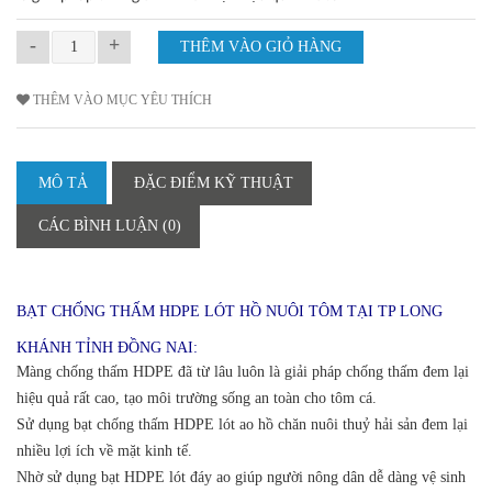
-
+
THÊM VÀO MỤC YÊU THÍCH
MÔ TẢ
ĐẶC ĐIỂM KỸ THUẬT
CÁC BÌNH LUẬN (0)
BẠT CHỐNG THẤM HDPE LÓT HỒ NUÔI TÔM TẠI TP LONG
KHÁNH TỈNH ĐỒNG NAI:
Màng chống thấm HDPE đã từ lâu luôn là giải pháp chống thấm đem lại
hiệu quả rất cao, tạo môi trường sống an toàn cho tôm cá.
Sử dụng bạt chống thấm HDPE lót ao hồ chăn nuôi thuỷ hải sản đem lại
nhiều lợi ích về mặt kinh tế.
Nhờ sử dụng bạt HDPE lót đáy ao giúp người nông dân dễ dàng vệ sinh