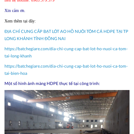
liên hệ hotline: 0963.379.379
Xin cảm ơn.
Xem thêm tại đây:
ĐỊA CHỈ CUNG CẤP BẠT LÓT AO HỒ NUÔI TÔM CÁ HDPE TẠI TP
LONG KHÁNH TỈNH ĐỒNG NAI
https://batchegiare.com/dia-chi-cung-cap-bat-lot-ho-nuoi-ca-tom-
tai-long-khanh
https://batchegiare.com/dia-chi-cung-cap-bat-lot-ho-nuoi-ca-tom-
tai-bien-hoa
Một số hình ảnh màng HDPE thực tế tại công trình: