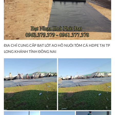
ĐỊA CHỈ CUNG CẤP BẠT LÓT AO HỒ NUÔI TÔM CÁ HDPE TẠI TP
LONG KHÁNH TỈNH ĐỒNG NAI