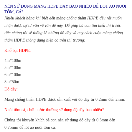
NÊN SỬ DỤNG MÀNG HDPE DÀY BAO NHIÊU ĐỂ LÓT AO NUÔI
TÔM, CÁ?
Nhiều khách hàng khi biết đến màng chống thấm HDPE đều rất muốn
nhận được sự tư vấn về vấn đề này. Để giúp bà con tìm hiểu thì trước
tiên c
húng tôi sẽ thống kê những độ dày và quy cách cuộn màng chống
thấm HDPE thông dụng hiện có trên thị trường:
Khổ bạt HDPE:
4m*100m
5m*100m
6m*100m
8m*50m
Độ dày:
Màng chống thấm HDPE được sản xuất với độ dày từ 0.2mm đến 2mm.
Nuôi tôm cá, chứa nước thường sử dụng độ dày bao nhiêu?
Chúng tôi khuyến khích bà con nên sử dụng độ dày từ 0.3mm đến
0.75mm để lót ao nuôi tôm cá.