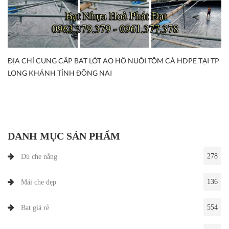
ĐỊA CHỈ CUNG CẤP BẠT LÓT AO HỒ NUÔI TÔM CÁ HDPE TẠI TP
LONG KHÁNH TỈNH ĐỒNG NAI
DANH MỤC SẢN PHẨM
278
Dù che nắng
136
Mái che đẹp
554
Bạt giá rẻ