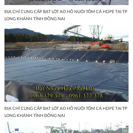
ĐỊA CHỈ CUNG CẤP BẠT LÓT AO HỒ NUÔI TÔM CÁ HDPE TẠI TP
LONG KHÁNH TỈNH ĐỒNG NAI
ĐỊA CHỈ CUNG CẤP BẠT LÓT AO HỒ NUÔI TÔM CÁ HDPE TẠI TP
LONG KHÁNH TỈNH ĐỒNG NAI