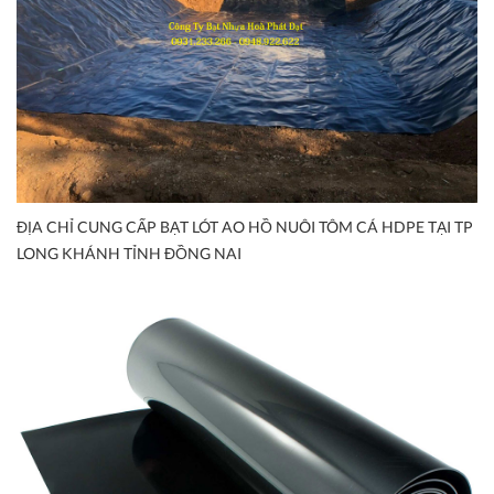
ĐỊA CHỈ CUNG CẤP BẠT LÓT AO HỒ NUÔI TÔM CÁ HDPE TẠI TP
LONG KHÁNH TỈNH ĐỒNG NAI