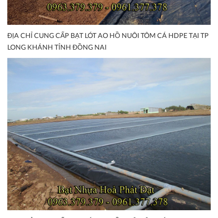
ĐỊA CHỈ CUNG CẤP BẠT LÓT AO HỒ NUÔI TÔM CÁ HDPE TẠI TP
LONG KHÁNH TỈNH ĐỒNG NAI