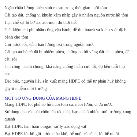
Ngăn chặn lượng phèn sinh ra sau trong thời gian nuôi tôm
Cải tạo đất, chống vi khuẩn xâm nhập gây ô nhiễm nguồn nước hồ tôm
Hạn chế sạt lở bờ ao, xói mòn do thời tiết
Tiết kiệm chi phí nhân công vận hành, dễ thu hoạch và kiểm soát dịch
bệnh cho tôm
Giữ nước tốt, đảm bảo lượng oxi trong nguồn nước
Cải tạo ao hồ cũ đã bị nhiễm phèn, những ao hồ vùng đất chua phèn, đất
cát, sỏi
Thi công nhanh chóng, khả năng chống thấm cực tốt, độ bền tuổi thọ
cao.
Đặc biệt, nguyên liệu sản xuất màng HDPE có thể tự phân huỷ không
gây ô nhiễm môi trường.
MỘT SỐ ỨNG DỤNG CỦA MÀNG HDPE:
Màng HDPE lót phủ ao hồ nuôi tôm cá, nuôi lươn, chứa nước.
Sử dụng cho các bãi chôn lấp rác thải, hạn chế ô nhiễm môi trường xung
quanh
Bạt HDPE làm hầm biogas, xử lý xác động vật
Bạt HDPE lót hồ giữ nước mùa khô, bể nuôi cá cảnh, lót bể muối.