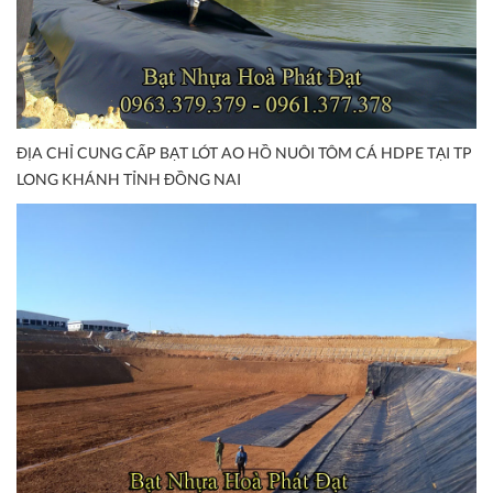
ĐỊA CHỈ CUNG CẤP BẠT LÓT AO HỒ NUÔI TÔM CÁ HDPE TẠI TP
LONG KHÁNH TỈNH ĐỒNG NAI