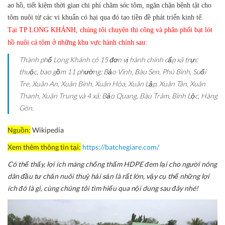
ao hồ, tiết kiệm thời gian chi phí chăm sóc tôm, ngăn chặn bệnh tật cho
tôm nuôi từ các vi khuẩn có hại qua đó tạo tiền đề phát triển kinh tế.
Tại TP LONG KHÁNH, chúng tôi chuyên thi công và phân phối bạt lót
hồ nuôi cá tôm ở những khu vực hành chính sau:
Thành phố Long Khánh có 15 đơn vị hành chính cấp xã trực
thuộc, bao gồm 11 phường: Bảo Vinh, Bàu Sen, Phú Bình, Suối
Tre, Xuân An, Xuân Bình, Xuân Hòa, Xuân Lập, Xuân Tân, Xuân
Thanh, Xuân Trung và 4 xã: Bảo Quang, Bàu Trâm, Bình Lộc, Hàng
Gòn.
Nguồn:
Wikipedia
Xem thêm thông tin tại:
https://batchegiare.com/
Có thể thấy, lợi ích màng chống thấm HDPE đem lại cho người nông
dân đầu tư chăn nuôi thuỷ hải sản là rất lớn, vậy cụ thể những lợi
ích đó là gì, cùng chúng tôi tìm hiểu qua nội dung sau đây nhé!