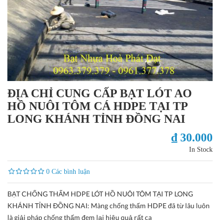
ĐỊA CHỈ CUNG CẤP BẠT LÓT AO
HỒ NUÔI TÔM CÁ HDPE TẠI TP
LONG KHÁNH TỈNH ĐỒNG NAI
₫ 30.000
In Stock
0 Các bình luận
BẠT CHỐNG THẤM HDPE LÓT HỒ NUÔI TÔM TẠI TP LONG
KHÁNH TỈNH ĐỒNG NAI: Màng chống thấm HDPE đã từ lâu luôn
là giải pháp chống thấm đem lại hiệu quả rất ca