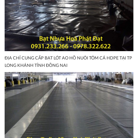
ĐỊA CHỈ CUNG CẤP BẠT LÓT AO HỒ NUÔI TÔM CÁ HDPE TẠI TP
LONG KHÁNH TỈNH ĐỒNG NAI