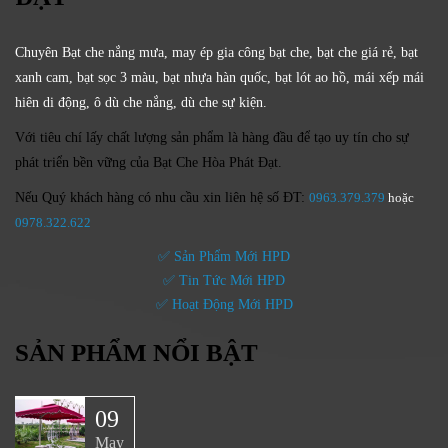
Chuyên Bạt che nắng mưa, may ép gia công bạt che, bạt che giá rẻ, bạt
xanh cam, bạt sọc 3 màu, bạt nhựa hàn quốc, bạt lót ao hồ, mái xếp mái
hiên di động, ô dù che nắng, dù che sự kiện.
Với tiêu chí lấy
chất lượng sản phẩm
là hàng đầu để tạo uy tín cho sự
phát triển bền vững của
Bạt Che Hòa Phát Đạt.
Nếu Quý khách hàng có nhu cầu xin liên hệ số ĐT:
0963.379.379
hoặc
0
978.322.622
✅ Sản Phẩm Mới HPD
✅ Tin Tức Mới HPD
✅ Hoạt Động Mới HPD
SẢN PHẨM NỔI BẬT
09
May