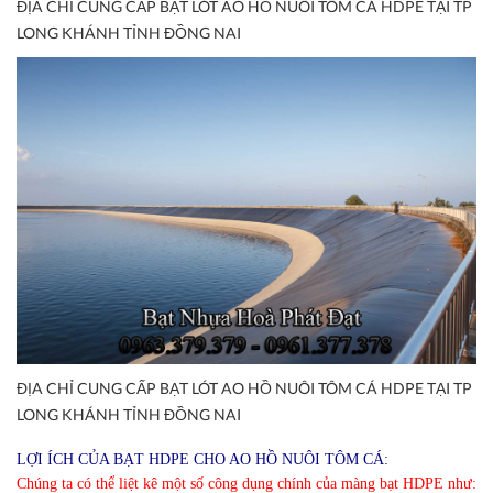
ĐỊA CHỈ CUNG CẤP BẠT LÓT AO HỒ NUÔI TÔM CÁ HDPE TẠI TP
LONG KHÁNH TỈNH ĐỒNG NAI
ĐỊA CHỈ CUNG CẤP BẠT LÓT AO HỒ NUÔI TÔM CÁ HDPE TẠI TP
LONG KHÁNH TỈNH ĐỒNG NAI
LỢI ÍCH CỦA BẠT HDPE CHO AO HỒ NUÔI TÔM CÁ:
Chúng ta có thể liệt kê một số công dụng chính của màng bạt HDPE như: