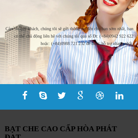
Cảm ơn quý khách, chúng tôi sẽ gửi thông tin đến cho bạn sớm nhất, bạn
có thể chủ động liên hệ với chúng tôi qua số Đt: (+84)0942 922 622
hoặc: (+84)0988.721.232 để được hỗ trợ nhanh nhất.
BẠT CHE CAO CẤP HÒA PHÁT
ĐẠT