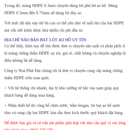
Trong đó, màng HDPE 0.3mm chuyên dùng lót phủ bờ ao hồ. Màng
HDPE 0.5mm đến 0.75mm sử dụng lót đáy ao.
Với mức độ dày này thì bà con có thể yên tâm về tuổi thọ của bạt HDPE
mà vẫn tiết kiệm được khá nhiều chi phí đầu tư.
ĐỊA CHỈ NÀO BÁN BẠT LÓT AO HỒ UY TÍN:
Có thể thấy, hiện nay để tìm được đơn vị chuyên sản xuất và phân phối sỉ
lẻ màng chống thấm HDPE uy tín, giá rẻ, chất lượng và chuyên nghiệp là
điều không hề dễ dàng.
Công ty Hoà Phát Đạt chúng tôi là đơn vị chuyên cung cấp màng chống
thấm HDPE trên toàn quốc.
+
Với hệ thống chi nhánh, đại lý kho xưởng từ bắc vào nam giúp quý
khách hàng dễ dàng mua hàng.
+ Nhận thiết kế thi công bể chứa nước, hầm biogas, lót bạt ao hồ nuôi
tôm và cung cấp bạt HDPE hàn sẵn theo kích thước quý khách đặt hàng.
Để được báo giá và tư vấn sản phẩm phù hợp với nhu cầu quý vị vui lòng