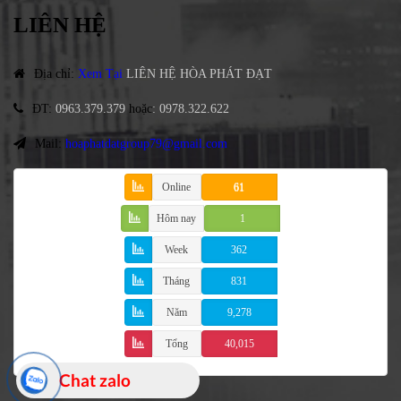
LIÊN HỆ
Địa chỉ
:
Xem Tại
LIÊN HỆ HÒA PHÁT ĐẠT
ĐT
:
0963.379.379
hoặc
:
0978.322.622
Mail:
hoaphatdatgroup79@gmail.com
Online
61
Hôm nay
1
Week
362
Tháng
831
Năm
9,278
Tổng
40,015
Chat zalo