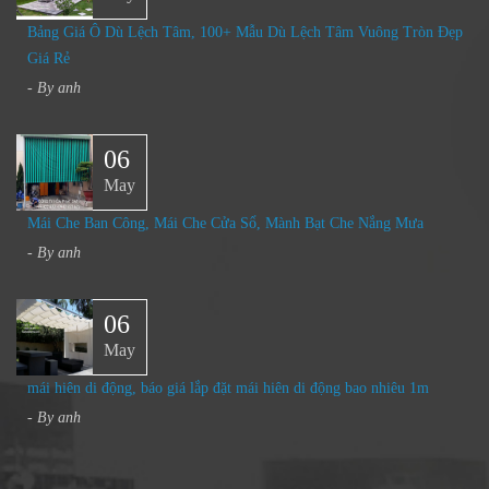
Bảng Giá Ô Dù Lệch Tâm, 100+ Mẫu Dù Lệch Tâm Vuông Tròn Đẹp
Giá Rẻ
- By
anh
06
May
Mái Che Ban Công, Mái Che Cửa Sổ, Mành Bạt Che Nắng Mưa​
- By
anh
06
May
mái hiên di động, báo giá lắp đặt mái hiên di động bao nhiêu 1m
- By
anh