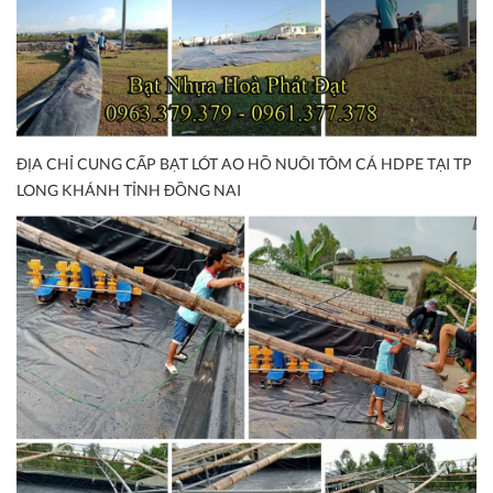
ĐỊA CHỈ CUNG CẤP BẠT LÓT AO HỒ NUÔI TÔM CÁ HDPE TẠI TP
LONG KHÁNH TỈNH ĐỒNG NAI