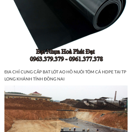
ĐỊA CHỈ CUNG CẤP BẠT LÓT AO HỒ NUÔI TÔM CÁ HDPE TẠI TP
LONG KHÁNH TỈNH ĐỒNG NAI