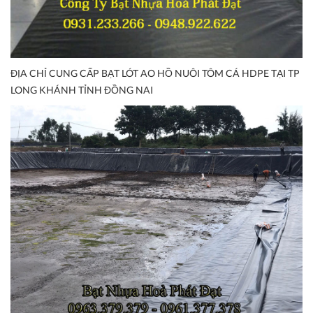
ĐỊA CHỈ CUNG CẤP BẠT LÓT AO HỒ NUÔI TÔM CÁ HDPE TẠI TP
LONG KHÁNH TỈNH ĐỒNG NAI