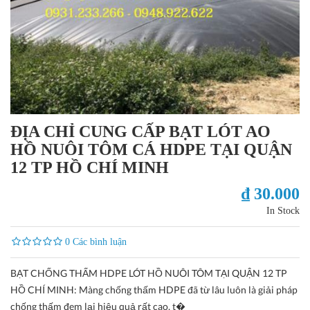
ĐỊA CHỈ CUNG CẤP BẠT LÓT AO
HỒ NUÔI TÔM CÁ HDPE TẠI QUẬN
12 TP HỒ CHÍ MINH
₫ 30.000
In Stock
0 Các bình luận
BẠT CHỐNG THẤM HDPE LÓT HỒ NUÔI TÔM TẠI QUẬN 12 TP
HỒ CHÍ MINH: Màng chống thấm HDPE đã từ lâu luôn là giải pháp
chống thấm đem lại hiệu quả rất cao, t�