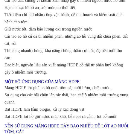
Cải tạo đất, chống vi khuẩn xâm nhập gây ô nhiễm nguồn nước hồ tôm
Hạn chế sạt lở bờ ao, xói mòn do thời tiết
Tiết kiệm chi phí nhân công vận hành, dễ thu hoạch và kiểm soát dịch
bệnh cho tôm
Giữ nước tốt, đảm bảo lượng oxi trong nguồn nước
Cải tạo ao hồ cũ đã bị nhiễm phèn, những ao hồ vùng đất chua phèn, đất
cát, sỏi
Thi công nhanh chóng, khả năng chống thấm cực tốt, độ bền tuổi thọ
cao.
Đặc biệt, nguyên liệu sản xuất màng HDPE có thể tự phân huỷ không
gây ô nhiễm môi trường.
MỘT SỐ ỨNG DỤNG CỦA MÀNG HDPE:
Màng HDPE lót phủ ao hồ nuôi tôm cá, nuôi lươn, chứa nước.
Sử dụng cho các bãi chôn lấp rác thải, hạn chế ô nhiễm môi trường xung
quanh
Bạt HDPE làm hầm biogas, xử lý xác động vật
Bạt HDPE lót hồ giữ nước mùa khô, bể nuôi cá cảnh, lót bể muối.
NÊN SỬ DỤNG MÀNG HDPE DÀY BAO NHIÊU ĐỂ LÓT AO NUÔI
TÔM, CÁ?