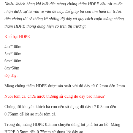
Nhiều khách hàng khi biết đến màng chống thấm HDPE đều rất muốn
nhận được sự tư vấn về vấn đề này. Để giúp bà con tìm hiểu thì trước
tiên c
húng tôi sẽ thống kê những độ dày và quy cách cuộn màng chống
thấm HDPE thông dụng hiện có trên thị trường:
Khổ bạt HDPE:
4m*100m
5m*100m
6m*100m
8m*50m
Độ dày:
Màng chống thấm HDPE được sản xuất với độ dày từ 0.2mm đến 2mm.
Nuôi tôm cá, chứa nước thường sử dụng độ dày bao nhiêu?
Chúng tôi khuyến khích bà con nên sử dụng độ dày từ 0.3mm đến
0.75mm để lót ao nuôi tôm cá.
Trong đó, màng HDPE 0.3mm chuyên dùng lót phủ bờ ao hồ. Màng
HDPE 0.5mm đến 0.75mm sử dụng lót đáy ao.