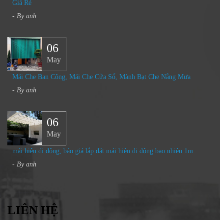
Giá Rẻ
- By
anh
06
May
Mái Che Ban Công, Mái Che Cửa Sổ, Mành Bạt Che Nắng Mưa​
- By
anh
06
May
mái hiên di động, báo giá lắp đặt mái hiên di động bao nhiêu 1m
- By
anh
LIÊN HỆ