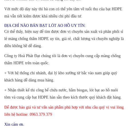
Với mức độ dày này thì bà con có thể yên tâm về tuổi thọ của bạt HDPE
mà vẫn tiết kiệm được khá nhiều chi phí đầu tư.
ĐỊA CHỈ NÀO BÁN BẠT LÓT AO HỒ UY TÍN:
Có thể thấy, hiện nay để tìm được đơn vị chuyên sản xuất và phân phối sỉ
lẻ màng chống thấm HDPE uy tín, giá rẻ, chất lượng và chuyên nghiệp là
điều không hề dễ dàng.
Công ty Hoà Phát Đạt chúng tôi là đơn vị chuyên cung cấp màng chống
thấm HDPE trên toàn quốc.
+
Với hệ thống chi nhánh, đại lý kho xưởng từ bắc vào nam giúp quý
khách hàng dễ dàng mua hàng.
+ Nhận thiết kế thi công bể chứa nước, hầm biogas, lót bạt ao hồ nuôi
tôm và cung cấp bạt HDPE hàn sẵn theo kích thước quý khách đặt hàng.
Để được báo giá và tư vấn sản phẩm phù hợp với nhu cầu quý vị vui lòng
liên hệ hotline: 0963.379.379
Xin cảm ơn.