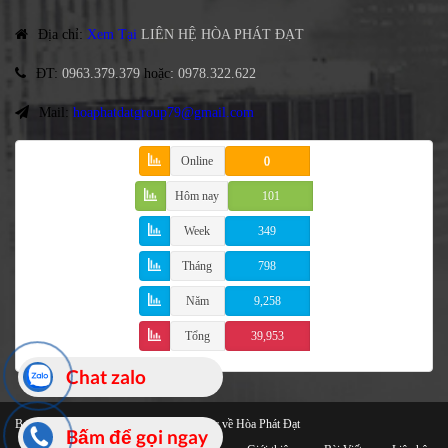
Địa chỉ
:
Xem Tại
LIÊN HỆ HÒA PHÁT ĐẠT
ĐT
:
0963.379.379
hoặc
:
0978.322.622
Mail:
hoaphatdatgroup79@gmail.com
Online
0
Hôm nay
101
Week
349
Tháng
798
Năm
9,258
Tổng
39,953
Chat zalo
Bạt Che Cao Cấp
© 2021 Bản quyền thuộc về Hòa Phát Đạt
Bấm để gọi ngay