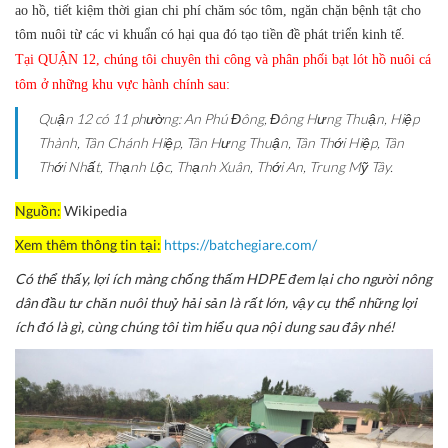
ao hồ, tiết kiệm thời gian chi phí chăm sóc tôm, ngăn chặn bệnh tật cho
tôm nuôi từ các vi khuẩn có hại qua đó tạo tiền đề phát triển kinh tế.
Tại QUẬN 12, chúng tôi chuyên thi công và phân phối bạt lót hồ nuôi cá
tôm ở những khu vực hành chính sau:
Quận 12 có 11 phường: An Phú Đông, Đông Hưng Thuận, Hiệp
Thành, Tân Chánh Hiệp, Tân Hưng Thuận, Tân Thới Hiệp, Tân
Thới Nhất, Thạnh Lộc, Thạnh Xuân, Thới An, Trung Mỹ Tây.
Nguồn:
Wikipedia
Xem thêm thông tin tại:
https://batchegiare.com/
Có thể thấy, lợi ích màng chống thấm HDPE đem lại cho người nông
dân đầu tư chăn nuôi thuỷ hải sản là rất lớn, vậy cụ thể những lợi
ích đó là gì, cùng chúng tôi tìm hiểu qua nội dung sau đây nhé!