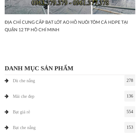
ĐỊA CHỈ CUNG CẤP BẠT LÓT AO HỒ NUÔI TÔM CÁ HDPE TẠI
QUẬN 12 TP HỒ CHÍ MINH
DANH MỤC SẢN PHẨM
278
Dù che nắng
136
Mái che đẹp
554
Bạt giá rẻ
153
Bạt che nắng