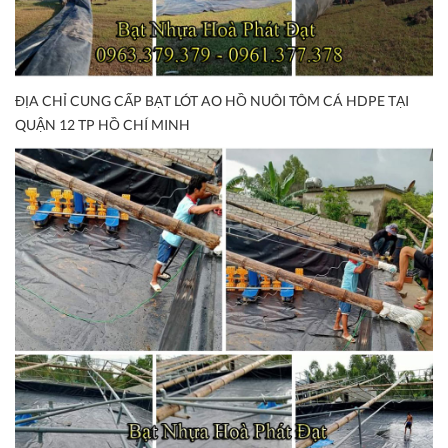
ĐỊA CHỈ CUNG CẤP BẠT LÓT AO HỒ NUÔI TÔM CÁ HDPE TẠI
QUẬN 12 TP HỒ CHÍ MINH