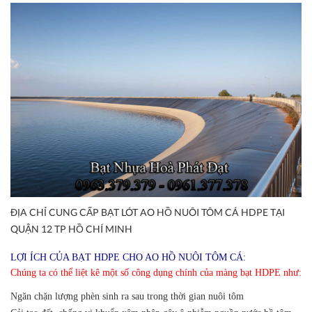
ĐỊA CHỈ CUNG CẤP BẠT LÓT AO HỒ NUÔI TÔM CÁ HDPE TẠI
QUẬN 12 TP HỒ CHÍ MINH
LỢI ÍCH CỦA BẠT HDPE CHO AO HỒ NUÔI TÔM CÁ:
Chúng ta có thể liệt kê một số công dụng chính của màng bạt HDPE như:
Ngăn chặn lượng phèn sinh ra sau trong thời gian nuôi tôm