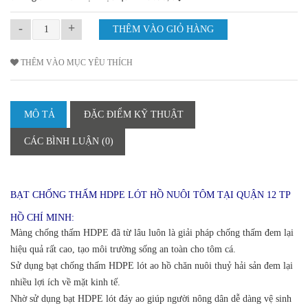
-
+
THÊM VÀO MỤC YÊU THÍCH
MÔ TẢ
ĐẶC ĐIỂM KỸ THUẬT
CÁC BÌNH LUẬN (0)
BẠT CHỐNG THẤM HDPE LÓT HỒ NUÔI TÔM TẠI QUẬN 12 TP
HỒ CHÍ MINH:
Màng chống thấm HDPE đã từ lâu luôn là giải pháp chống thấm đem lại
hiệu quả rất cao, tạo môi trường sống an toàn cho tôm cá.
Sử dụng bạt chống thấm HDPE lót ao hồ chăn nuôi thuỷ hải sản đem lại
nhiều lợi ích về mặt kinh tế.
Nhờ sử dụng bạt HDPE lót đáy ao giúp người nông dân dễ dàng vệ sinh