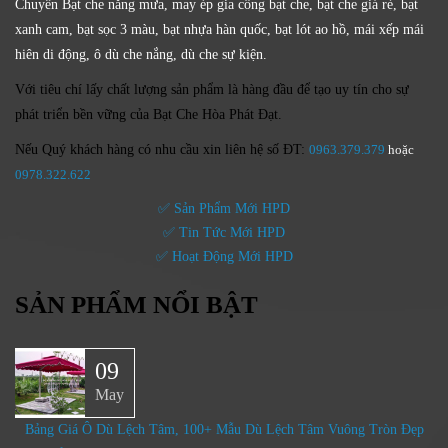
Chuyên Bạt che nắng mưa, may ép gia công bạt che, bạt che giá rẻ, bạt
xanh cam, bạt sọc 3 màu, bạt nhựa hàn quốc, bạt lót ao hồ, mái xếp mái
hiên di động, ô dù che nắng, dù che sự kiện.
Với tiêu chí lấy
chất lượng sản phẩm
là hàng đầu để tạo uy tín cho sự
phát triển bền vững của
Bạt Che Hòa Phát Đạt.
Nếu Quý khách hàng có nhu cầu xin liên hệ số ĐT:
0963.379.379
hoặc
0
978.322.622
✅ Sản Phẩm Mới HPD
✅ Tin Tức Mới HPD
✅ Hoạt Động Mới HPD
SẢN PHẨM NỔI BẬT
09
May
Bảng Giá Ô Dù Lệch Tâm, 100+ Mẫu Dù Lệch Tâm Vuông Tròn Đẹp