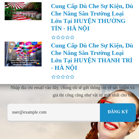
Cung Cấp Dù Che Sự Kiện, Dù
Che Nắng Sân Trường Loại
Lớn Tại HUYỆN THƯỜNG
TÍN - HÀ NỘI
Cung Cấp Dù Che Sự Kiện, Dù
Che Nắng Sân Trường Loại
Lớn Tại HUYỆN THANH TRÌ
- HÀ NỘI
Nhập địa chi email vào đây, chúng tôi sẽ gửi thông tin về sản phẩm và
giá thi công cũng như vật tư mới nhất cho bạn