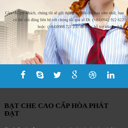
Cảm ơn quý khách, chúng tôi sẽ gửi thông tin đến cho bạn sớm nhất, bạn
có thể chủ động liên hệ với chúng tôi qua số Đt: (+84)0942 922 622
hoặc: (+84)0988.721.232 để được hỗ trợ nhanh nhất.
BẠT CHE CAO CẤP HÒA PHÁT
ĐẠT