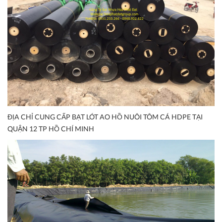
ĐỊA CHỈ CUNG CẤP BẠT LÓT AO HỒ NUÔI TÔM CÁ HDPE TẠI
QUẬN 12 TP HỒ CHÍ MINH