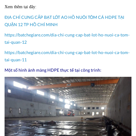
Xem thêm tại đây:
ĐỊA CHỈ CUNG CẤP BẠT LÓT AO HỒ NUÔI TÔM CÁ HDPE TẠI
QUẬN 12 TP HỒ CHÍ MINH
https://batchegiare.com/dia-chi-cung-cap-bat-lot-ho-nuoi-ca-tom-
tai-quan-12
https://batchegiare.com/dia-chi-cung-cap-bat-lot-ho-nuoi-ca-tom-
tai-quan-11
Một số hình ảnh màng HDPE thực tế tại công trình: