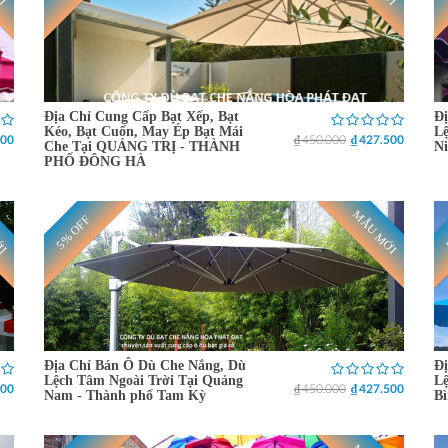
Địa Chỉ Cung Cấp Bạt Xếp, Bạt
Đị
Kéo, Bạt Cuốn, May Ép Bạt Mái
Lệ
500
₫ 450.000
₫ 427.500
Che Tại QUẢNG TRỊ - THÀNH
Ni
PHỐ ĐÔNG HÀ
ỚI
MẪU MỚI
5% OFF
Địa Chỉ Bán Ô Dù Che Nắng, Dù
Đị
Lệch Tâm Ngoài Trời Tại Quảng
Lệ
500
₫ 450.000
₫ 427.500
Nam - Thành phố Tam Kỳ
Bì