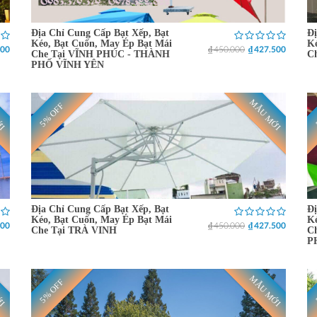
Địa Chỉ Cung Cấp Bạt Xếp, Bạt
Đị
Kéo, Bạt Cuốn, May Ép Bạt Mái
Ké
500
₫ 450.000
₫ 427.500
Che Tại VĨNH PHÚC - THÀNH
C
PHỐ VĨNH YÊN
ỚI
MẪU MỚI
5% OFF
Địa Chỉ Cung Cấp Bạt Xếp, Bạt
Đị
Kéo, Bạt Cuốn, May Ép Bạt Mái
Ké
500
₫ 450.000
₫ 427.500
Che Tại TRÀ VINH
C
P
ỚI
MẪU MỚI
5% OFF