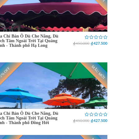
a Chỉ Bán Ô Dù Che Nắng, Dù
ch Tâm Ngoài Trời Tại Quảng
₫ 450.000
₫ 427.500
nh - Thành phố Hạ Long
MẪU MỚI
5% OFF
a Chỉ Bán Ô Dù Che Nắng, Dù
ch Tâm Ngoài Trời Tại Quảng
₫ 450.000
₫ 427.500
nh - Thành phố Đồng Hới