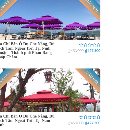
MẪU MỚI
5% OFF
a Chỉ Bán Ô Dù Che Nắng, Dù
ch Tâm Ngoài Trời Tại Ninh
₫ 450.000
₫ 427.500
uận - Thành phố Phan Rang –
háp Chàm
MẪU MỚI
5% OFF
a Chỉ Bán Ô Dù Che Nắng, Dù
ch Tâm Ngoài Trời Tại Nam
₫ 450.000
₫ 427.500
ịnh