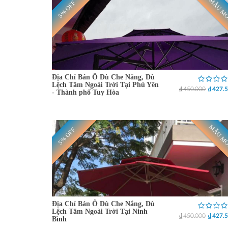
MẪU M
5% OFF
Địa Chỉ Bán Ô Dù Che Nắng, Dù
Lệch Tâm Ngoài Trời Tại Phú Yên
₫ 450.000
₫ 427.
- Thành phố Tuy Hòa
MẪU M
5% OFF
Địa Chỉ Bán Ô Dù Che Nắng, Dù
Lệch Tâm Ngoài Trời Tại Ninh
₫ 450.000
₫ 427.
Bình