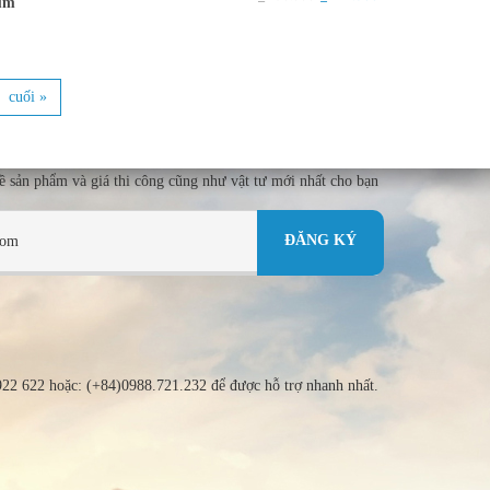
um
cuối »
về sản phẩm và giá thi công cũng như vật tư mới nhất cho bạn
 922 622 hoặc: (+84)0988.721.232 để được hỗ trợ nhanh nhất.