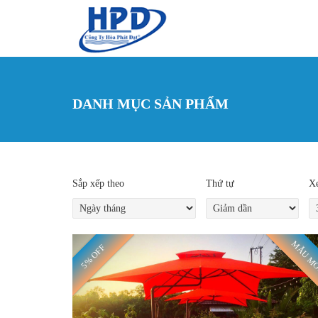
Nhảy đến nội dung
DANH MỤC SẢN PHẨM
Sắp xếp theo
Thứ tự
Xe
MẪU M
5% OFF