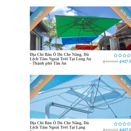
MẪU M
5% OFF
Địa Chỉ Bán Ô Dù Che Nắng, Dù
Lệch Tâm Ngoài Trời Tại Long An
₫ 450.000
₫ 427.
- Thành phố Tân An
MẪU M
5% OFF
Địa Chỉ Bán Ô Dù Che Nắng, Dù
Lệch Tâm Ngoài Trời Tại Lạng
₫ 450.000
₫ 427.