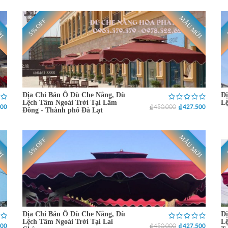
ỚI
MẪU MỚI
5% OFF
Địa Chỉ Bán Ô Dù Che Nắng, Dù
Đị
Lệch Tâm Ngoài Trời Tại Lâm
Lệ
500
₫ 450.000
₫ 427.500
Đồng - Thành phố Đà Lạt
ỚI
MẪU MỚI
5% OFF
Địa Chỉ Bán Ô Dù Che Nắng, Dù
Đị
Lệch Tâm Ngoài Trời Tại Lai
Lệ
500
₫ 450.000
₫ 427.500