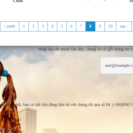
Châu
T
‹ trước
1
2
3
4
5
6
7
8
9
10
sau ›
Nhập địa chi email vào đây, chúng tôi sẽ gửi thông tin 
bạn sớm nhất, bạn có thể chủ động liên hệ với chúng tôi qua số Đt: (+84)0942