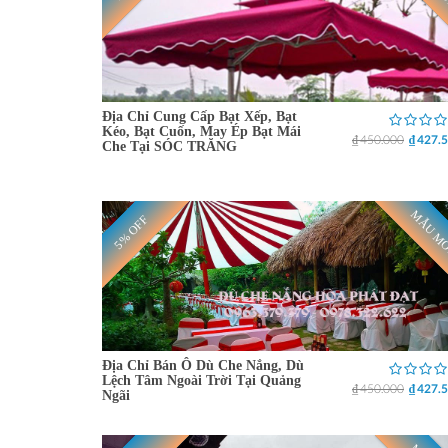
Địa Chỉ Cung Cấp Bạt Xếp, Bạt
Kéo, Bạt Cuốn, May Ép Bạt Mái
₫ 450.000
₫ 427.
Che Tại SÓC TRĂNG
MẪU M
5% OFF
Địa Chỉ Bán Ô Dù Che Nắng, Dù
Lệch Tâm Ngoài Trời Tại Quảng
₫ 450.000
₫ 427.
Ngãi