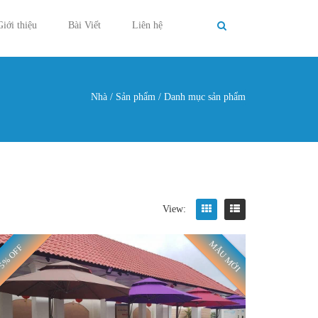
Giới thiệu
Bài Viết
Liên hệ
Nhà
/
Sản phẩm
/
Danh mục sản phẩm
g ở đây
View:
MẪU MỚI
5% OFF