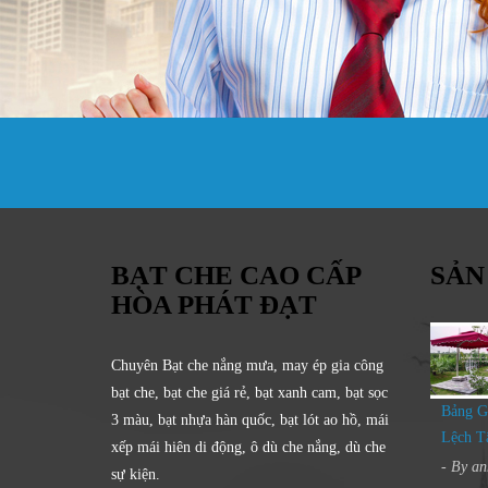
BẠT CHE CAO CẤP
SẢN
HÒA PHÁT ĐẠT
Chuyên Bạt che nắng mưa, may ép gia công
bạt che, bạt che giá rẻ, bạt xanh cam, bạt sọc
Bảng G
3 màu, bạt nhựa hàn quốc, bạt lót ao hồ, mái
Lệch T
xếp mái hiên di động, ô dù che nắng, dù che
- By
an
sự kiện.