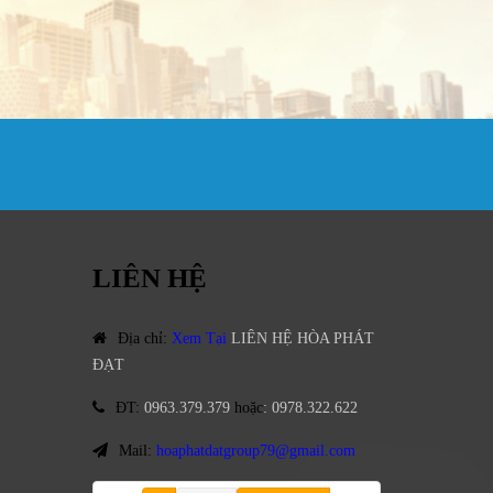
LIÊN HỆ
Địa chỉ
:
Xem Tại
LIÊN HỆ HÒA PHÁT
ĐẠT
ĐT
:
0963.379.379
hoặc
:
0978.322.622
Mail:
hoaphatdatgroup79@gmail.com