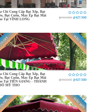
a Chỉ Cung Cấp Bạt Xếp, Bạt
o, Bạt Cuốn, May Ép Bạt Mái
₫ 450.000
₫ 427.500
he Tại VĨNH LONG
MẪU MỚI
5% OFF
a Chỉ Cung Cấp Bạt Xếp, Bạt
o, Bạt Cuốn, May Ép Bạt Mái
₫ 450.000
₫ 427.500
he Tại TIỀN GIANG - THÀNH
HỐ MỸ THO
MẪU MỚI
5% OFF