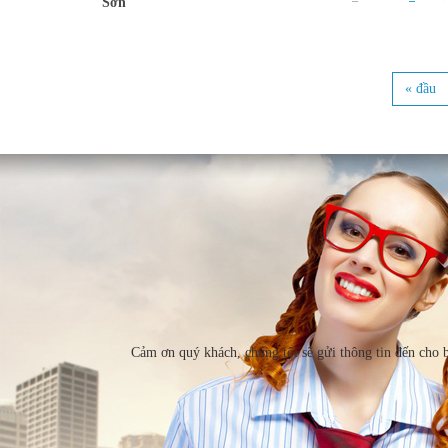
Sơn
« đầu
Trang
Cảm ơn quý khách, chúng tôi sẽ gửi thông tin đến cho 