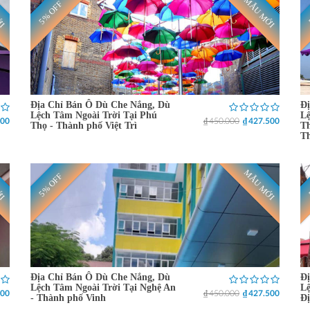
ỚI
MẪU MỚI
5% OFF
Địa Chỉ Bán Ô Dù Che Nắng, Dù
Đị
Lệch Tâm Ngoài Trời Tại Phú
Lệ
500
₫ 450.000
₫ 427.500
Thọ - Thành phố Việt Trì
Th
T
ỚI
MẪU MỚI
5% OFF
Địa Chỉ Bán Ô Dù Che Nắng, Dù
Đị
Lệch Tâm Ngoài Trời Tại Nghệ An
Lệ
500
₫ 450.000
₫ 427.500
- Thành phố Vinh
Đ