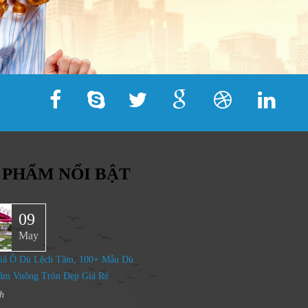
 PHẨM NỔI BẬT
09
May
iá Ô Dù Lệch Tâm, 100+ Mẫu Dù
âm Vuông Tròn Đẹp Giá Rẻ
h