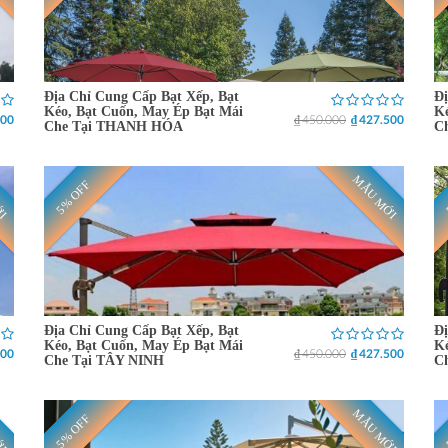
Địa Chỉ Cung Cấp Bạt Xếp, Bạt
Đị
Kéo, Bạt Cuốn, May Ép Bạt Mái
Ké
500
₫ 450.000
₫ 427.500
Che Tại THANH HÓA
C
ỚI
MẪU MỚI
5% OFF
Địa Chỉ Cung Cấp Bạt Xếp, Bạt
Đị
Kéo, Bạt Cuốn, May Ép Bạt Mái
Ké
500
₫ 450.000
₫ 427.500
Che Tại TÂY NINH
C
ỚI
MẪU MỚI
5% OFF