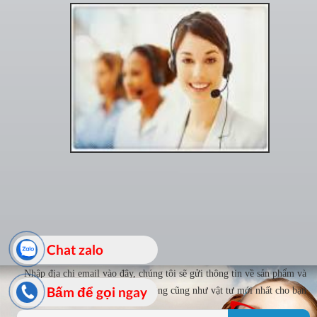
Chat zalo
Nhập địa chi email vào đây, chúng tôi sẽ gửi thông tin về sản phẩm và
Bấm để gọi ngay
giá thi công cũng như vật tư mới nhất cho bạn