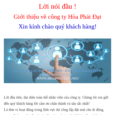
Lời nói đầu !
Giới thiệu về công ty Hòa Phát Đạt
Xin kính chào quý khách hàng!
Lời đầu tiên, đại diện toàn thể nhân viên của công ty. Chúng tôi xin gửi
đến quý khách hàng lời cảm ơn chân thành và sâu sắc nhất!
Là đơn vị hoạt động trong lĩnh vực thi công lắp đặt mái che di động,