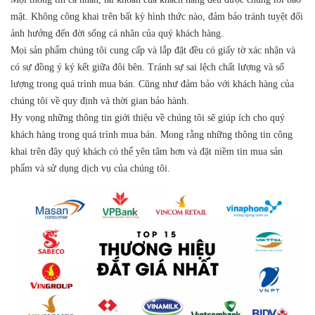
mật. Không công khai trên bất kỳ hình thức nào, đảm bảo tránh tuyệt đối
ảnh hưởng đến đời sống cá nhân của quý khách hàng.
Mọi sản phẩm chúng tôi cung cấp và lắp đặt đều có giấy tờ xác nhận và
có sự đồng ý ký kết giữa đôi bên. Tránh sự sai lệch chất lượng và số
lượng trong quá trình mua bán. Cũng như đảm bảo với khách hàng của
chúng tôi về quy định và thời gian bảo hành.
Hy vọng những thông tin giới thiệu về chúng tôi sẽ giúp ích cho quý
khách hàng trong quá trình mua bán. Mong rằng những thông tin công
khai trên đây quý khách có thể yên tâm hơn và đặt niềm tin mua sản
phẩm và sử dụng dịch vụ của chúng tôi.