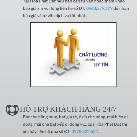
Tại Hòa Phát Đạt nếu bạn cần tư vấn hoặc tham khảo
báo giá xin vui lòng liên hệ số ĐT:
0963.379.379
để nhận
báo giá và tư vấn dịch vụ tốt nhất .
HỖ TRỢ KHÁCH HÀNG 24/7
Bạt che nắng mưa, bạt giá rẻ, ô dù che nắng, mái hiên di
động, mái che bạt xếp di động vv... của Hòa Phát Đạt thì
xin hãy liên hệ qua số ĐT:
0978.322.622
.