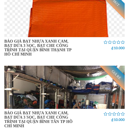
HOT
BÁO GIÁ BẠT NHỰA XANH CAM,
BẠT DỨA 3 SỌC, BẠT CHE CÔNG
₫ 10.000
TRÌNH TẠI QUẬN BÌNH THẠNH TP
HỒ CHÍ MINH
GIÁ RẺ
BÁO GIÁ BẠT NHỰA XANH CAM,
BẠT DỨA 3 SỌC, BẠT CHE CÔNG
₫ 10.000
TRÌNH TẠI QUẬN BÌNH TÂN TP HỒ
CHÍ MINH