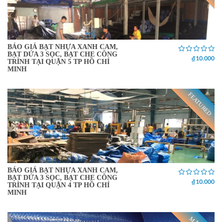
BÁO GIÁ BẠT NHỰA XANH CAM,
BẠT DỨA 3 SỌC, BẠT CHE CÔNG
₫ 10.000
TRÌNH TẠI QUẬN 5 TP HỒ CHÍ
MINH
FEATURED
BÁO GIÁ BẠT NHỰA XANH CAM,
BẠT DỨA 3 SỌC, BẠT CHE CÔNG
₫ 10.000
TRÌNH TẠI QUẬN 4 TP HỒ CHÍ
MINH