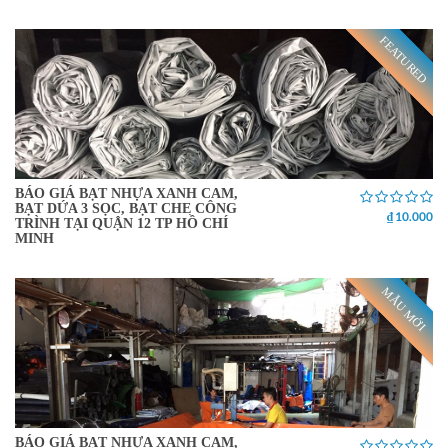
FEATURED
BÁO GIÁ BẠT NHỰA XANH CAM,
BẠT DỨA 3 SỌC, BẠT CHE CÔNG
₫ 10.000
TRÌNH TẠI QUẬN 12 TP HỒ CHÍ
MINH
MẪU MỚI
BÁO GIÁ BẠT NHỰA XANH CAM,