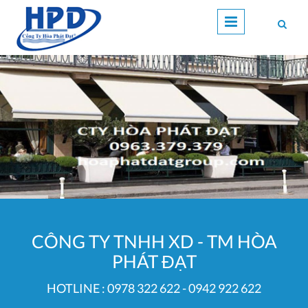
Nhảy đến nội dung
CÔNG TY TNHH XD - TM HÒA
PHÁT ĐẠT
HOTLINE : 0978 322 622 - 0942 922 622