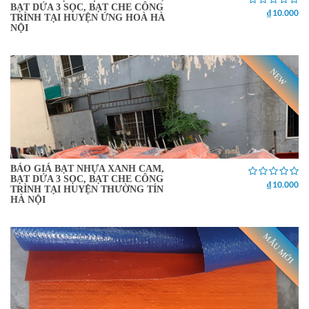
BẠT DỨA 3 SỌC, BẠT CHE CÔNG
₫ 10.000
TRÌNH TẠI HUYỆN ỨNG HOÀ HÀ
NỘI
NEW
BÁO GIÁ BẠT NHỰA XANH CAM,
BẠT DỨA 3 SỌC, BẠT CHE CÔNG
₫ 10.000
TRÌNH TẠI HUYỆN THƯỜNG TÍN
HÀ NỘI
MẪU MỚI