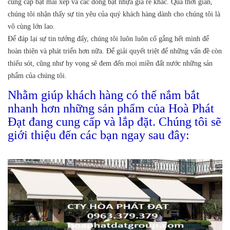
cung cấp bạt mái xếp và các dòng bạt nhựa giá rẻ khác. Qua thời gian,
chúng tôi nhận thấy sự tin yêu của quý khách hàng dành cho chúng tôi là
vô cùng lớn lao.
Để đáp lại sự tin tưởng đấy, chúng tôi luôn luôn cố gắng hết mình để
hoàn thiện và phát triển hơn nữa. Để giải quyết triệt để những vấn đề còn
thiếu sót, cũng như hy vọng sẽ đem đến mọi miền đất nước những sản
phẩm của chúng tôi.
Nhằm giúp khách hàng có thể nắm bắt
nhanh hơn những sản phẩm của Hoà Phát
Đạt đang cung cấp và lắp đặt. Chúng tôi sẽ
giới thiệu đến các bạn ngay sau đây: