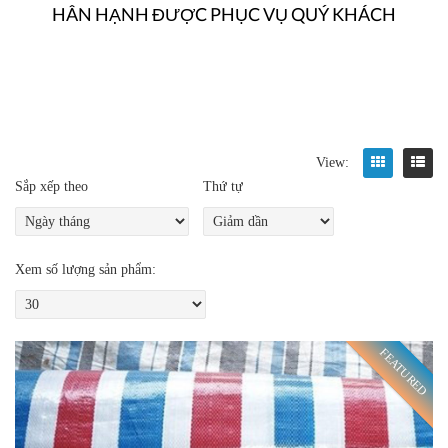
HÂN HẠNH ĐƯỢC PHỤC VỤ QUÝ KHÁCH
View:
Sắp xếp theo
Thứ tự
Xem số lượng sản phẩm:
FEATURED