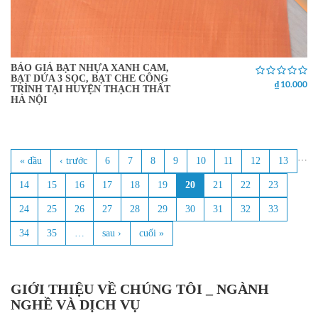
BÁO GIÁ BẠT NHỰA XANH CAM,
BẠT DỨA 3 SỌC, BẠT CHE CÔNG
₫ 10.000
TRÌNH TẠI HUYỆN THẠCH THẤT
HÀ NỘI
…
« đầu
‹ trước
6
7
8
9
10
11
12
13
Trang
14
15
16
17
18
19
20
21
22
23
24
25
26
27
28
29
30
31
32
33
34
35
…
sau ›
cuối »
GIỚI THIỆU VỀ CHÚNG TÔI _ NGÀNH
NGHỀ VÀ DỊCH VỤ