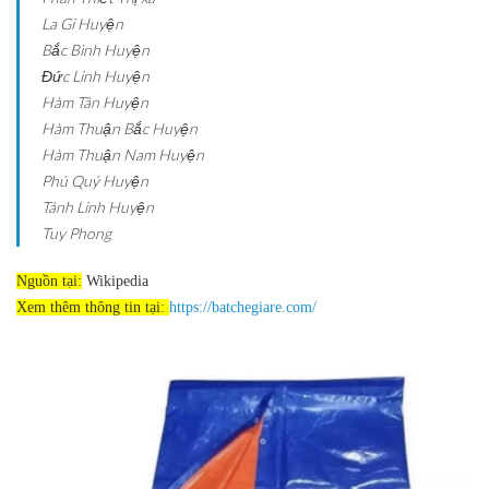
La Gi
Huyện
Bắc Bình
Huyện
Đức Linh
Huyện
Hàm Tân
Huyện
Hàm Thuận Bắc
Huyện
Hàm Thuận Nam
Huyện
Phú Quý
Huyện
Tánh Linh
Huyện
Tuy Phong
Nguồn tại:
Wikipedia
Xem thêm thông tin tại:
https://batchegiare.com/