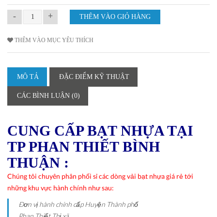
-
+
THÊM VÀO MỤC YÊU THÍCH
MÔ TẢ
ĐẶC ĐIỂM KỸ THUẬT
CÁC BÌNH LUẬN (0)
CUNG CẤP BẠT NHỰA TẠI
TP PHAN THIẾT BÌNH
THUẬN :
Chúng tôi chuyên phân phối sỉ các dòng vải bạt nhựa giá rẻ tới
những khu vực hành chính như sau:
Ðơn vị hành chính cấp Huyện
Thành phố
Phan Thiết
Thị xã