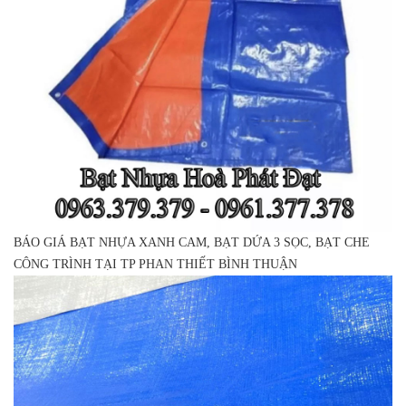
BÁO GIÁ BẠT NHỰA XANH CAM, BẠT DỨA 3 SỌC, BẠT CHE
CÔNG TRÌNH TẠI TP PHAN THIẾT BÌNH THUẬN