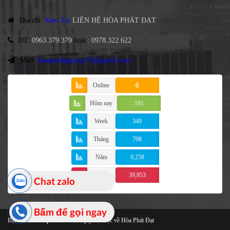
Địa chỉ
:
Xem Tại
LIÊN HỆ HÒA PHÁT ĐẠT
ĐT
:
0963.379.379
hoặc
:
0978.322.622
Mail:
hoaphatdatgroup79@gmail.com
Online
0
Hôm nay
101
Week
349
Tháng
798
Năm
9,258
Tổng
39,953
Chat zalo
Bấm để gọi ngay
Bạt Che Cao Cấp
© 2021 Bản quyền thuộc về Hòa Phát Đạt