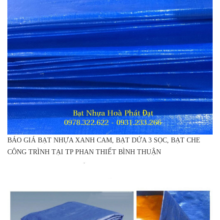
BÁO GIÁ BẠT NHỰA XANH CAM, BẠT DỨA 3 SỌC, BẠT CHE
CÔNG TRÌNH TẠI TP PHAN THIẾT BÌNH THUẬN