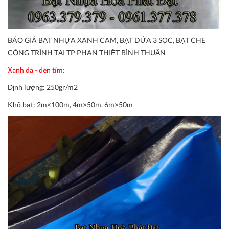
BÁO GIÁ BẠT NHỰA XANH CAM, BẠT DỨA 3 SỌC, BẠT CHE
CÔNG TRÌNH TẠI TP PHAN THIẾT BÌNH THUẬN
Xanh da - đen tím:
Định lượng:
250gr/m2
Khổ bạt:
2m×100m, 4m×50m, 6m×50m