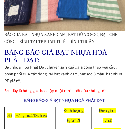
BÁO GIÁ BẠT NHỰA XANH CAM, BẠT DỨA 3 SỌC, BẠT CHE
CÔNG TRÌNH TẠI TP PHAN THIẾT BÌNH THUẬN
BẢNG BÁO GIÁ BẠT NHỰA HOÀ
PHÁT ĐẠT:
Bạt nhựa Hoà Phát Đạt chuyên sản xuất, gia công theo yêu cầu,
phân phối sỉ lẻ các dòng vải bạt xanh cam, bạt sọc 3 màu, bạt nhựa
PE giá rẻ.
Sau đây là bảng giá theo cập nhật mới nhất của chúng tôi:
BẢNG BÁO GIÁ BẠT NHỰA HOÀ PHÁT ĐẠT:
Định lượng
Đơn giá sỉ
Stt
Hàng hoá/Dịch vụ
(gr/m2)
(vnđ)