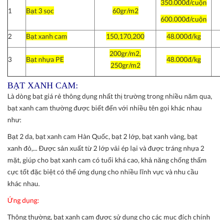
350.000đ/cuộn
1
Bạt 3 sọc
60gr/m2
600.000đ/cuộn
2
Bạt xanh cam
150,170,200
48.000đ/kg
200gr/m2,
3
Bạt nhựa PE
48.000đ/kg
250gr/m2
BẠT XANH CAM:
Là dòng bạt giá rẻ thông dụng nhất thị trường trong nhiều năm qua,
bạt xanh cam thường được biết đến với nhiều tên gọi khác nhau
như:
Bạt 2 da, bạt xanh cam Hàn Quốc, bạt 2 lớp, bạt xanh vàng, bạt
xanh đỏ,... Được sản xuất từ 2 lớp vải ép lại và được tráng nhựa 2
mặt, giúp cho bạt xanh cam có tuổi khá cao, khả năng chống thấm
cực tốt đặc biệt có thể ứng dụng cho nhiều lĩnh vực và nhu cầu
khác nhau.
Ứng dụng:
Thông thường, bạt xanh cam được sử dụng cho các mục đích chính