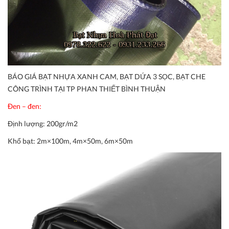
BÁO GIÁ BẠT NHỰA XANH CAM, BẠT DỨA 3 SỌC, BẠT CHE
CÔNG TRÌNH TẠI TP PHAN THIẾT BÌNH THUẬN
Đen – đen:
Định lượng:
200gr/m2
Khổ bạt:
2m×100m, 4m×50m, 6m×50m