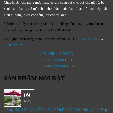
Chuyên Bạt che nắng mưa, may ép gia công bạt che, bạt che giá rẻ, bạt
xanh cam, bạt sọc 3 màu, bạt nhựa hàn quốc, bạt lót ao hồ, mái xếp mái
hiên di động, ô dù che nắng, dù che sự kiện.
Với tiêu chí lấy
chất lượng sản phẩm
là hàng đầu để tạo uy tín cho sự
phát triển bền vững của
Bạt Che Hòa Phát Đạt.
Nếu Quý khách hàng có nhu cầu xin liên hệ số ĐT:
0963.379.379
hoặc
0
978.322.622
✅ Sản Phẩm Mới HPD
✅ Tin Tức Mới HPD
✅ Hoạt Động Mới HPD
SẢN PHẨM NỔI BẬT
09
May
Bảng Giá Ô Dù Lệch Tâm, 100+ Mẫu Dù Lệch Tâm Vuông Tròn Đẹp