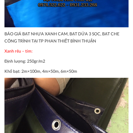
BÁO GIÁ BẠT NHỰA XANH CAM, BẠT DỨA 3 SỌC, BẠT CHE
CÔNG TRÌNH TẠI TP PHAN THIẾT BÌNH THUẬN
Xanh rêu – tím:
Định lượng:
250gr/m2
Khổ bạt:
2m×100m, 4m×50m, 6m×50m