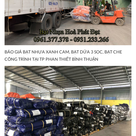
BÁO GIÁ BẠT NHỰA XANH CAM, BẠT DỨA 3 SỌC, BẠT CHE
CÔNG TRÌNH TẠI TP PHAN THIẾT BÌNH THUẬN