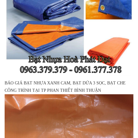
BÁO GIÁ BẠT NHỰA XANH CAM, BẠT DỨA 3 SỌC, BẠT CHE
CÔNG TRÌNH TẠI TP PHAN THIẾT BÌNH THUẬN