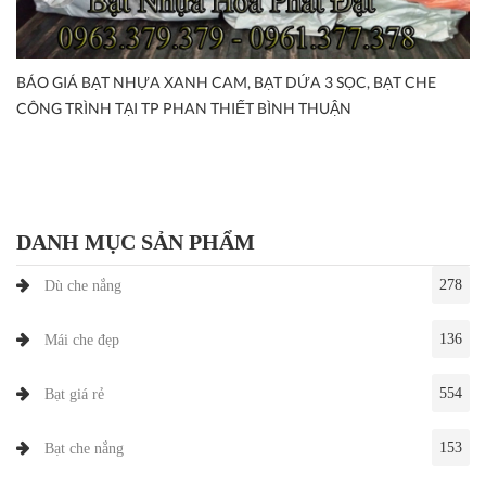
BÁO GIÁ BẠT NHỰA XANH CAM, BẠT DỨA 3 SỌC, BẠT CHE
CÔNG TRÌNH TẠI TP PHAN THIẾT BÌNH THUẬN
DANH MỤC SẢN PHẨM
278
Dù che nắng
136
Mái che đẹp
554
Bạt giá rẻ
153
Bạt che nắng