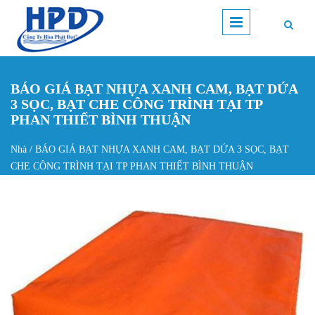
Nhảy đến nội dung
BÁO GIÁ BẠT NHỰA XANH CAM, BẠT DỨA
3 SỌC, BẠT CHE CÔNG TRÌNH TẠI TP
PHAN THIẾT BÌNH THUẬN
Nhà
/
BÁO GIÁ BẠT NHỰA XANH CAM, BẠT DỨA 3 SỌC, BẠT
Bạn đang ở đây
CHE CÔNG TRÌNH TẠI TP PHAN THIẾT BÌNH THUẬN