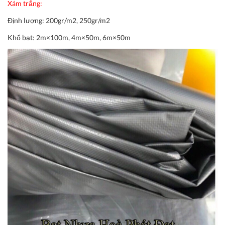
Xám trắng:
Định lượng:
200gr/m2, 250gr/m2
Khổ bạt:
2m×100m, 4m×50m, 6m×50m