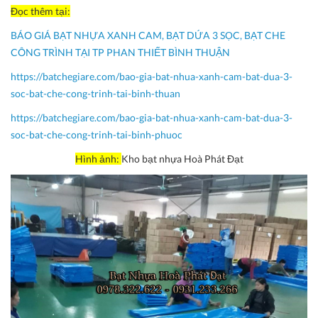
Đọc thêm tại:
BÁO GIÁ BẠT NHỰA XANH CAM, BẠT DỨA 3 SỌC, BẠT CHE
CÔNG TRÌNH TẠI TP PHAN THIẾT BÌNH THUẬN
https://batchegiare.com/bao-gia-bat-nhua-xanh-cam-bat-dua-3-
soc-bat-che-cong-trinh-tai-binh-thuan
https://batchegiare.com/bao-gia-bat-nhua-xanh-cam-bat-dua-3-
soc-bat-che-cong-trinh-tai-binh-phuoc
Hình ảnh:
Kho bạt nhựa Hoà Phát Đạt