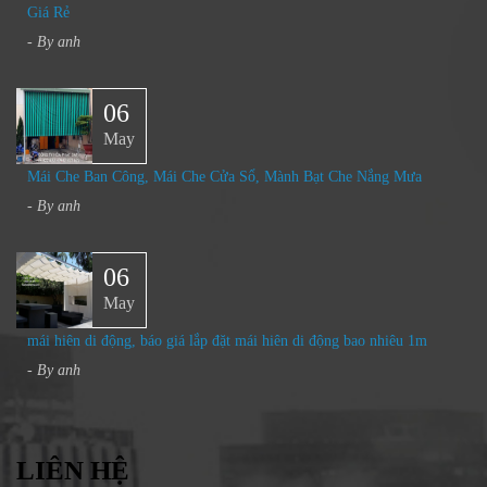
Giá Rẻ
- By
anh
06
May
Mái Che Ban Công, Mái Che Cửa Sổ, Mành Bạt Che Nắng Mưa​
- By
anh
06
May
mái hiên di động, báo giá lắp đặt mái hiên di động bao nhiêu 1m
- By
anh
LIÊN HỆ