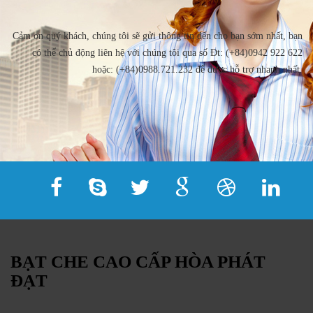
Cảm ơn quý khách, chúng tôi sẽ gửi thông tin đến cho bạn sớm nhất, bạn
có thể chủ động liên hệ với chúng tôi qua số Đt: (+84)0942 922 622
hoặc: (+84)0988.721.232 để được hỗ trợ nhanh nhất.
BẠT CHE CAO CẤP HÒA PHÁT
ĐẠT