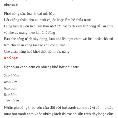
như sau:
Phơi nông sản: lúa, khoai mì, bắp...
Lót chống thấm cho ao nuôi cá, ốc hoặc làm bể chứa nước
Dùng làm lều du lịch tạm thời nhờ lớp bạt xanh cam trợ bóng dễ lau chùi
và nhẹ dễ mang theo khi đi đường
Bao che công trình xây dựng, làm nhà lều tạm chứa vật liệu hoặc chỗ trú
tạm cho nhân công tại các khu công trình
Che chắn hàng hoá khỏi thời tiết mưa, nắng
Khổ bạt:
Bạt nhựa xanh cam có những khổ bạt như sau:
2m×100m
4m×50m
6m×50m
8m×50m
10m×50m
Nhận gia công theo yêu cầu đối với bạt xanh cam, quý vị có nhu cầu
mua bạt xanh cam khác những kích thước có sẵn trên đây hoặc cần