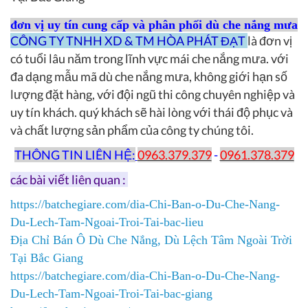
đơn vị uy tín cung cấp và phân phối dù che nắng mưa
CÔNG TY TNHH XD & TM HÒA PHÁT ĐẠT
là đơn vị
có tuổi lâu năm trong lĩnh vực mái che nắng mưa. với
đa dạng mẫu mã dù che nắng mưa, không giới hạn số
lượng đặt hàng, với đội ngũ thi công chuyên nghiệp và
uy tín khách. quý khách sẽ hài lòng với thái độ phục và
và chất lượng sản phẩm của công ty chúng tôi.
THÔNG TIN LIÊN HỆ:
0963.379.379
-
0961.378.379
các bài viết liên quan :
https://batchegiare.com/dia-Chi-Ban-o-Du-Che-Nang-
Du-Lech-Tam-Ngoai-Troi-Tai-bac-lieu
Địa Chỉ Bán Ô Dù Che Nắng, Dù Lệch Tâm Ngoài Trời
Tại Bắc Giang
https://batchegiare.com/dia-Chi-Ban-o-Du-Che-Nang-
Du-Lech-Tam-Ngoai-Troi-Tai-bac-giang