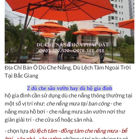
Địa Chỉ Bán Ô Dù Che Nắng, Dù Lệch Tâm Ngoài Trời
Tại Bắc Giang
2 dù che sân vườn hay dù hộ gia đình
hộ gia đình cần sử dụng dù che nắng thông thường tại
một số vị trí như:
che nắng mưa tại ban công
- che
nắng mưa hồ bơi - che nắng mưa sân vườn nơi thư
giãn giải trí - che cửa sổ hoặc sân nhà.
- chọn lựa
dù lệch tâm - đồng tâm che nắng mưa - bể
bơi - sân nhà - sân vườn
: những vị trí này chúng ta có