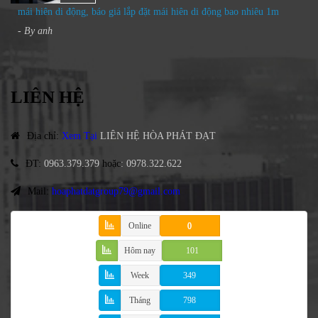
mái hiên di động, báo giá lắp đặt mái hiên di động bao nhiêu 1m
- By
anh
LIÊN HỆ
Địa chỉ
:
Xem Tại
LIÊN HỆ HÒA PHÁT ĐẠT
ĐT
:
0963.379.379
hoặc
:
0978.322.622
Mail:
hoaphatdatgroup79@gmail.com
Online
0
Hôm nay
101
Week
349
Tháng
798