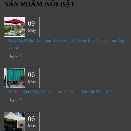
SẢN PHẨM NỔI BẬT
09
May
Bảng Giá Ô Dù Lệch Tâm, 100+ Mẫu Dù Lệch Tâm Vuông Tròn Đẹp
Giá Rẻ
- By
anh
06
May
Mái Che Ban Công, Mái Che Cửa Sổ, Mành Bạt Che Nắng Mưa​
- By
anh
06
May