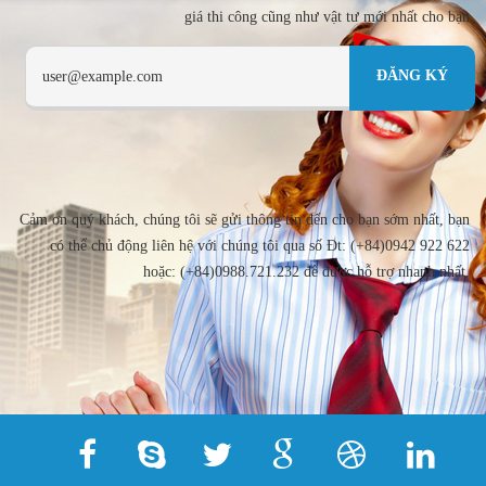
giá thi công cũng như vật tư mới nhất cho bạn
Cảm ơn quý khách, chúng tôi sẽ gửi thông tin đến cho bạn sớm nhất, bạn
có thể chủ động liên hệ với chúng tôi qua số Đt: (+84)0942 922 622
hoặc: (+84)0988.721.232 để được hỗ trợ nhanh nhất.