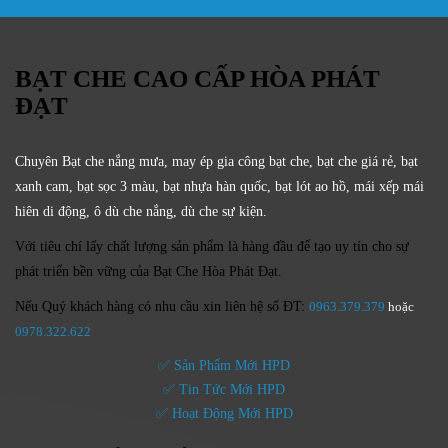
BẠT CHE CAO CẤP HÒA PHÁT
ĐẠT
Chuyên Bạt che nắng mưa, may ép gia công bạt che, bạt che giá rẻ, bạt
xanh cam, bạt sọc 3 màu, bạt nhựa hàn quốc, bạt lót ao hồ, mái xếp mái
hiên di động, ô dù che nắng, dù che sự kiện.
Với tiêu chí lấy
chất lượng sản phẩm
là hàng đầu để tạo uy tín cho sự
phát triển bền vững của
Bạt Che Hòa Phát Đạt.
Nếu Quý khách hàng có nhu cầu xin liên hệ số ĐT:
0963.379.379
hoặc
0
978.322.622
✅ Sản Phẩm Mới HPD
✅ Tin Tức Mới HPD
✅ Hoạt Động Mới HPD