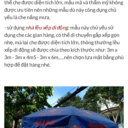
thể che được diện tích lớn, mẫu mã và thẩm mỹ không
được ưu tiên nên những mẫu dù này công dụng chủ
yếu là che nắng mưa.
- sử dụng
nhà lều xếp di động
:
mẫu này chủ yếu sử
dụng che các gian hàng, có thể di chuyển gắp xếp gọn
nhẹ, mà lại che được diện tích lớn, thông thường lều
xếp di động sẽ được chia theo kích thước như: 3m x
3m - 3m x 4m5 - 3m x 6m,....nên chọn lựa mặt bằng phù
hợp để đặt hàng nhé.