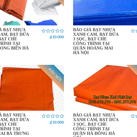
Á BẠT NHỰA
BÁO GIÁ BẠT NHỰA
AM, BẠT DỨA
XANH CAM, BẠT DỨA
₫ 10.000
 BẠT CHE
3 SỌC, BẠT CHE
RÌNH TẠI
CÔNG TRÌNH TẠI
ONG BIÊN HÀ
QUẬN HOÀNG MAI
HÀ NỘI
MẪU MỚI
Á BẠT NHỰA
BÁO GIÁ BẠT NHỰA
AM, BẠT DỨA
XANH CAM, BẠT DỨA
₫ 10.000
 BẠT CHE
3 SỌC, BẠT CHE
RÌNH TẠI
CÔNG TRÌNH TẠI
AI BÀ TRƯNG
QUẬN HÀ ĐÔNG HÀ