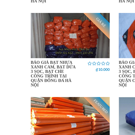
HÀ NỘI
HÀ NỘI
GIÁ RẺ
BÁO GIÁ BẠT NHỰA
BÁO GI
XANH CAM, BẠT DỨA
XANH C
₫ 10.000
3 SỌC, BẠT CHE
3 SỌC,
CÔNG TRÌNH TẠI
CÔNG T
QUẬN ĐỐNG ĐA HÀ
QUẬN C
NỘI
NỘI
FEATURED