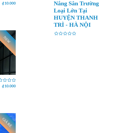
Nắng Sân Trường
₫ 10.000
Loại Lớn Tại
HUYỆN THANH
TRÌ - HÀ NỘI
NEW
₫ 10.000
GIÁ RẺ