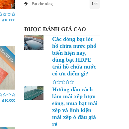
153
Bạt che nắng
₫ 10.000
ĐƯỢC ĐÁNH GIÁ CAO
Các dòng bạt lót
hồ chứa nước phổ
FEATURED
biến hiện nay,
dùng bạt HDPE
trải hồ chứa nước
có ưu điểm gì?
Hướng dẫn cách
làm mái xếp lượn
₫ 10.000
sóng, mua bạt mái
xếp và linh kiện
mái xếp ở đâu giá
rẻ