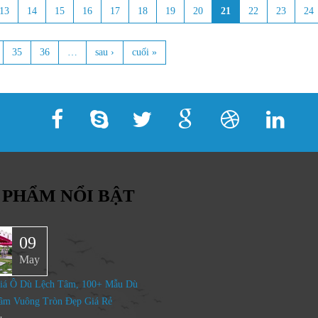
13
14
15
16
17
18
19
20
21
22
23
24
35
36
…
sau ›
cuối »
 PHẨM NỔI BẬT
09
May
iá Ô Dù Lệch Tâm, 100+ Mẫu Dù
âm Vuông Tròn Đẹp Giá Rẻ