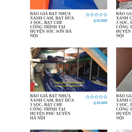
BÁO GIÁ BẠT NHỰA
BÁO GI
XANH CAM, BẠT DỨA
XANH C
₫ 10.000
3 SỌC, BẠT CHE
3 SỌC,
CÔNG TRÌNH TẠI
CÔNG T
HUYỆN SÓC SƠN HÀ
HUYỆN 
NỘI
NỘI
FEATURED
BÁO GIÁ BẠT NHỰA
BÁO GI
XANH CAM, BẠT DỨA
XANH C
₫ 10.000
3 SỌC, BẠT CHE
3 SỌC,
CÔNG TRÌNH TẠI
CÔNG T
HUYỆN PHÚ XUYÊN
HUYỆN
HÀ NỘI
NỘI