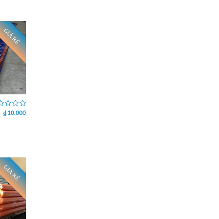
GIÁ RẺ
₫ 10.000
GIÁ RẺ