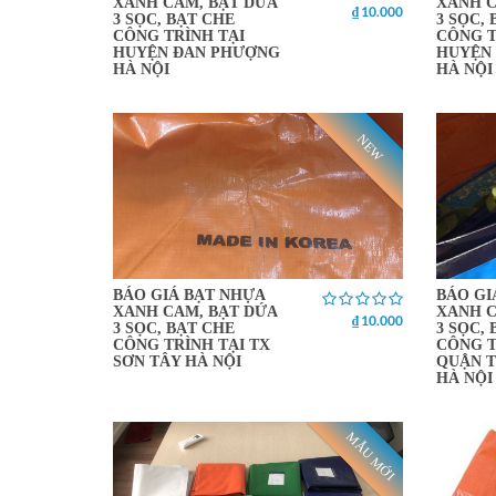
XANH CAM, BẠT DỨA
XANH C
₫ 10.000
3 SỌC, BẠT CHE
3 SỌC,
CÔNG TRÌNH TẠI
CÔNG T
HUYỆN ĐAN PHƯỢNG
HUYỆN
HÀ NỘI
HÀ NỘI
NEW
BÁO GIÁ BẠT NHỰA
BÁO GI
XANH CAM, BẠT DỨA
XANH C
₫ 10.000
3 SỌC, BẠT CHE
3 SỌC,
CÔNG TRÌNH TẠI TX
CÔNG T
SƠN TÂY HÀ NỘI
QUẬN 
HÀ NỘI
MẪU MỚI