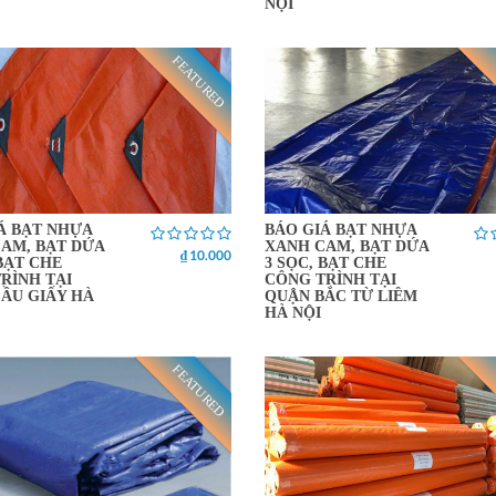
NỘI
FEATURED
Á BẠT NHỰA
BÁO GIÁ BẠT NHỰA
AM, BẠT DỨA
XANH CAM, BẠT DỨA
₫ 10.000
 BẠT CHE
3 SỌC, BẠT CHE
RÌNH TẠI
CÔNG TRÌNH TẠI
ẦU GIẤY HÀ
QUẬN BẮC TỪ LIÊM
HÀ NỘI
FEATURED