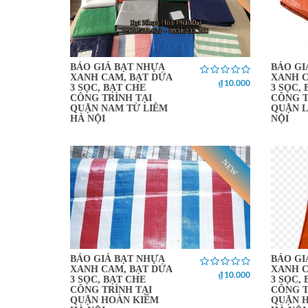
BÁO GIÁ BẠT NHỰA
BÁO GI
XANH CAM, BẠT DỨA
XANH C
₫ 10.000
3 SỌC, BẠT CHE
3 SỌC,
CÔNG TRÌNH TẠI
CÔNG T
QUẬN NAM TỪ LIÊM
QUẬN L
HÀ NỘI
NỘI
NEW
BÁO GIÁ BẠT NHỰA
BÁO GI
XANH CAM, BẠT DỨA
XANH C
₫ 10.000
3 SỌC, BẠT CHE
3 SỌC,
CÔNG TRÌNH TẠI
CÔNG T
QUẬN HOÀN KIẾM
QUẬN H