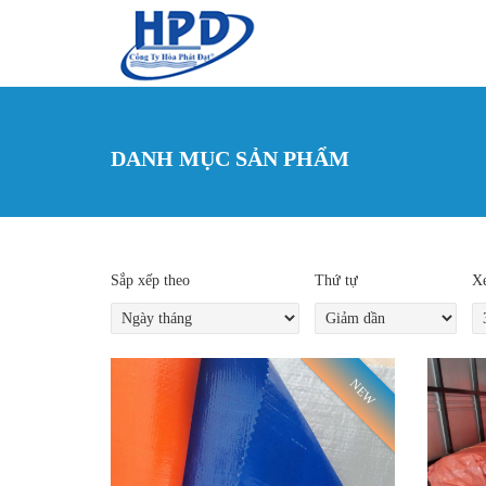
Nhảy đến nội dung
DANH MỤC SẢN PHẨM
Sắp xếp theo
Thứ tự
Xe
NEW