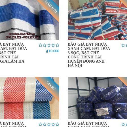
MẪU MỚI
Á BẠT NHỰA
BÁO GIÁ BẠT NHỰA
AM, BẠT DỨA
XANH CAM, BẠT DỨA
₫ 10.000
 BẠT CHE
3 SỌC, BẠT CHE
RÌNH TẠI
CÔNG TRÌNH TẠI
GIA LÂM HÀ
HUYỆN ĐÔNG ANH
HÀ NỘI
GIÁ RẺ
Á BẠT NHỰA
BÁO GIÁ BẠT NHỰA