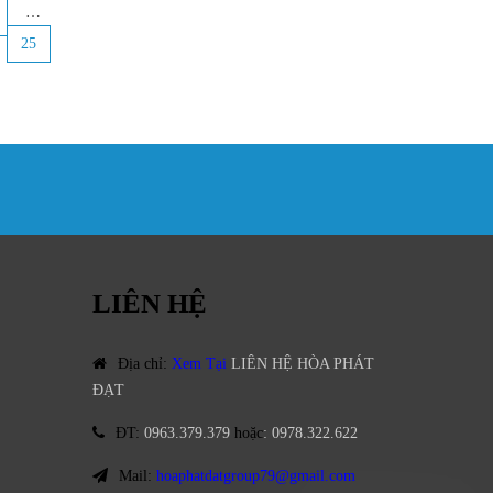
…
25
LIÊN HỆ
Địa chỉ
:
Xem Tại
LIÊN HỆ HÒA PHÁT
ĐẠT
ĐT
:
0963.379.379
hoặc
:
0978.322.622
Mail:
hoaphatdatgroup79@gmail.com