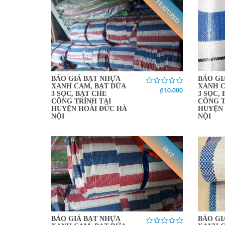
FEATURED
BÁO GIÁ BẠT NHỰA
BÁO GI
XANH CAM, BẠT DỨA
XANH C
₫ 10.000
3 SỌC, BẠT CHE
3 SỌC,
CÔNG TRÌNH TẠI
CÔNG T
HUYỆN HOÀI ĐỨC HÀ
HUYỆN 
NỘI
NỘI
HOT
BÁO GIÁ BẠT NHỰA
BÁO GI