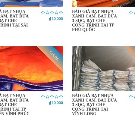
Á BẠT NHỰA
BÁO GIÁ BẠT NHỰA
AM, BẠT DỨA
XANH CAM, BẠT DỨA
₫ 10.000
 BẠT CHE
3 SỌC, BẠT CHE
RÌNH TẠI SÀI
CÔNG TRÌNH TẠI TP
PHÚ QUỐC
GIÁ RẺ
Á BẠT NHỰA
BÁO GIÁ BẠT NHỰA
AM, BẠT DỨA
XANH CAM, BẠT DỨA
₫ 10.000
 BẠT CHE
3 SỌC, BẠT CHE
RÌNH TẠI TP
CÔNG TRÌNH TẠI
ÊN VĨNH PHÚC
VĨNH LONG