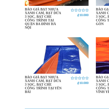
BÁO GIÁ BẠT NHỰA
BÁO GI
XANH CAM, BẠT DỨA
XANH C
₫ 10.000
3 SỌC, BẠT CHE
3 SỌC,
CÔNG TRÌNH TẠI
CÔNG T
QUẬN BA ĐÌNH HÀ
GÒN
NỘI
HOT
BÁO GIÁ BẠT NHỰA
BÁO GI
XANH CAM, BẠT DỨA
XANH C
₫ 10.000
3 SỌC, BẠT CHE
3 SỌC,
CÔNG TRÌNH TẠI YÊN
CÔNG T
BÁI
VĨNH Y