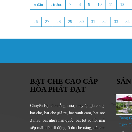
« đầu
‹ trước
7
8
9
10
11
12
Trang
26
27
28
29
30
31
32
33
34
BẠT CHE CAO CẤP
SẢN
HÒA PHÁT ĐẠT
Chuyên Bạt che nắng mưa, may ép gia công
bạt che, bạt che giá rẻ, bạt xanh cam, bạt sọc
Bảng G
3 màu, bạt nhựa hàn quốc, bạt lót ao hồ, mái
Lệch T
xếp mái hiên di động, ô dù che nắng, dù che