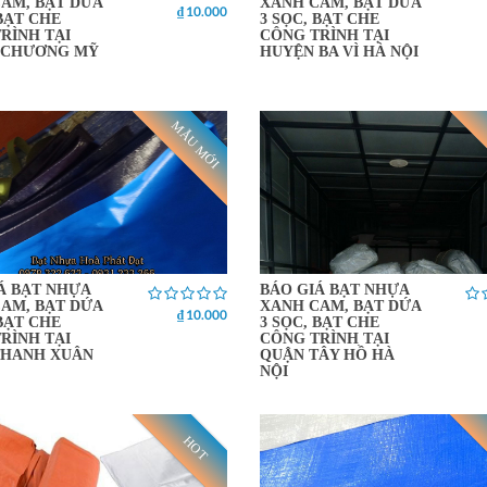
AM, BẠT DỨA
XANH CAM, BẠT DỨA
₫ 10.000
 BẠT CHE
3 SỌC, BẠT CHE
RÌNH TẠI
CÔNG TRÌNH TẠI
 CHƯƠNG MỸ
HUYỆN BA VÌ HÀ NỘI
MẪU MỚI
Á BẠT NHỰA
BÁO GIÁ BẠT NHỰA
AM, BẠT DỨA
XANH CAM, BẠT DỨA
₫ 10.000
 BẠT CHE
3 SỌC, BẠT CHE
RÌNH TẠI
CÔNG TRÌNH TẠI
THANH XUÂN
QUẬN TÂY HỒ HÀ
NỘI
HOT