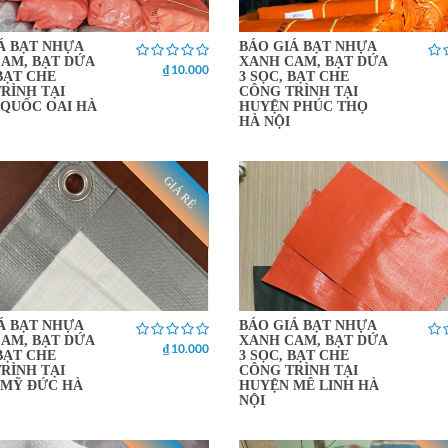
Á BẠT NHỰA
BÁO GIÁ BẠT NHỰA
AM, BẠT DỨA
XANH CAM, BẠT DỨA
₫ 10.000
 BẠT CHE
3 SỌC, BẠT CHE
RÌNH TẠI
CÔNG TRÌNH TẠI
QUỐC OAI HÀ
HUYỆN PHÚC THỌ
HÀ NỘI
GIÁ RẺ
Á BẠT NHỰA
BÁO GIÁ BẠT NHỰA
AM, BẠT DỨA
XANH CAM, BẠT DỨA
₫ 10.000
 BẠT CHE
3 SỌC, BẠT CHE
RÌNH TẠI
CÔNG TRÌNH TẠI
 MỸ ĐỨC HÀ
HUYỆN MÊ LINH HÀ
NỘI