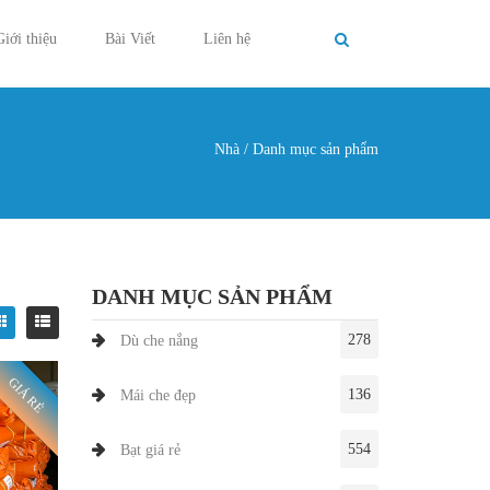
Giới thiệu
Bài Viết
Liên hệ
Nhà
/
Danh mục sản phẩm
g ở đây
DANH MỤC SẢN PHẨM
278
Dù che nắng
GIÁ RẺ
136
Mái che đẹp
554
Bạt giá rẻ