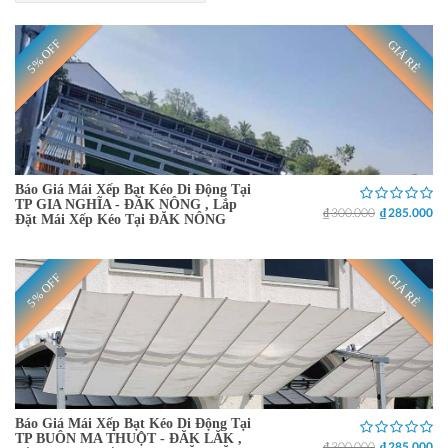
5% OFF
GIÁ RẺ
Báo Giá Mái Xếp Bạt Kéo Di Động Tại
TP GIA NGHĨA - ĐĂK NÔNG , Lắp
₫ 300.000
₫ 285.000
Đặt Mái Xếp Kéo Tại ĐĂK NÔNG
5% OFF
GIÁ RẺ
Báo Giá Mái Xếp Bạt Kéo Di Động Tại
TP BUÔN MA THUỘT - ĐĂK LĂK ,
₫ 300.000
₫ 285.000