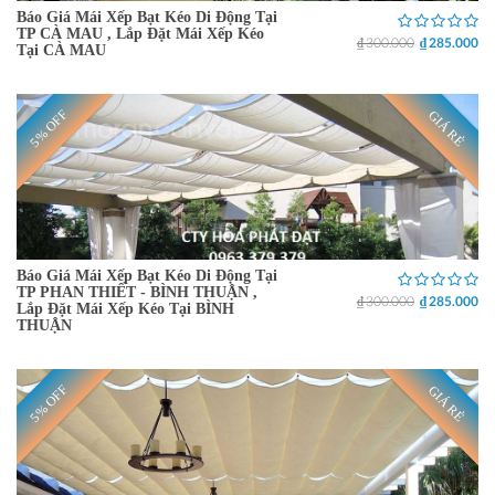
Báo Giá Mái Xếp Bạt Kéo Di Động Tại
TP CÀ MAU , Lắp Đặt Mái Xếp Kéo
₫ 300.000
₫ 285.000
Tại CÀ MAU
5% OFF
GIÁ RẺ
Báo Giá Mái Xếp Bạt Kéo Di Động Tại
TP PHAN THIẾT - BÌNH THUẬN ,
₫ 300.000
₫ 285.000
Lắp Đặt Mái Xếp Kéo Tại BÌNH
THUẬN
5% OFF
GIÁ RẺ