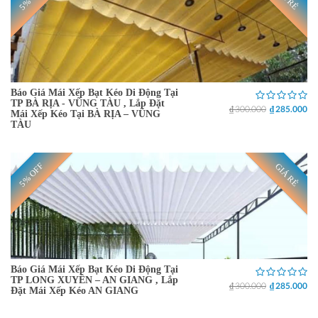
Báo Giá Mái Xếp Bạt Kéo Di Động Tại
TP BÀ RỊA - VŨNG TÀU , Lắp Đặt
₫ 300.000
₫ 285.000
Mái Xếp Kéo Tại BÀ RỊA – VŨNG
TÀU
5% OFF
GIÁ RẺ
Báo Giá Mái Xếp Bạt Kéo Di Động Tại
TP LONG XUYÊN – AN GIANG , Lắp
₫ 300.000
₫ 285.000
Đặt Mái Xếp Kéo AN GIANG