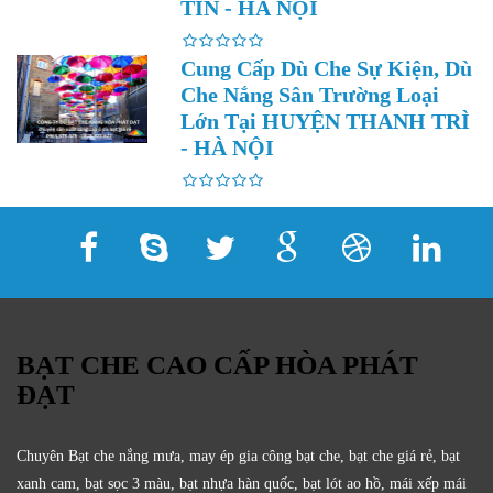
TÍN - HÀ NỘI
Cung Cấp Dù Che Sự Kiện, Dù
Che Nắng Sân Trường Loại
Lớn Tại HUYỆN THANH TRÌ
- HÀ NỘI
BẠT CHE CAO CẤP HÒA PHÁT
ĐẠT
Chuyên Bạt che nắng mưa, may ép gia công bạt che, bạt che giá rẻ, bạt
xanh cam, bạt sọc 3 màu, bạt nhựa hàn quốc, bạt lót ao hồ, mái xếp mái