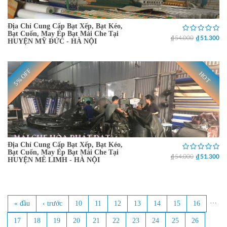
Địa Chỉ Cung Cấp Bạt Xếp, Bạt Kéo,
Bạt Cuốn, May Ép Bạt Mái Che Tại
₫ 54.000
₫ 51.300
HUYỆN MỸ ĐỨC - HÀ NỘI
5% OFF
HOT
Địa Chỉ Cung Cấp Bạt Xếp, Bạt Kéo,
Bạt Cuốn, May Ép Bạt Mái Che Tại
₫ 54.000
₫ 51.300
HUYỆN MÊ LIMH - HÀ NỘI
…
« đầu
‹ trước
10
11
12
13
14
15
16
Trang
17
18
19
20
21
22
23
24
25
26