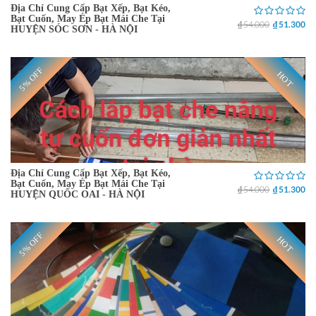
Địa Chỉ Cung Cấp Bạt Xếp, Bạt Kéo,
Bạt Cuốn, May Ép Bạt Mái Che Tại
₫ 54.000
₫ 51.300
HUYỆN SÓC SƠN - HÀ NỘI
5% OFF
HOT
Địa Chỉ Cung Cấp Bạt Xếp, Bạt Kéo,
Bạt Cuốn, May Ép Bạt Mái Che Tại
₫ 54.000
₫ 51.300
HUYỆN QUỐC OAI - HÀ NỘI
5% OFF
HOT