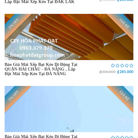
Lắp Đặt Mái Xếp Kéo Tại ĐĂK LĂK
5% OFF
GIÁ RẺ
Báo Giá Mái Xếp Bạt Kéo Di Động Tại
QUẬN HẢI CHÂU - ĐÀ NẴNG , Lắp
₫ 300.000
₫ 285.000
Đặt Mái Xếp Kéo Tại ĐÀ NẴNG
5% OFF
GIÁ RẺ
Báo Giá Mái Xếp Bạt Kéo Di Động Tại