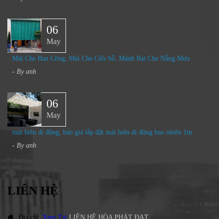
06
May
Mái Che Ban Công, Mái Che Cửa Sổ, Mành Bạt Che Nắng Mưa​
- By
anh
06
May
mái hiên di động, báo giá lắp đặt mái hiên di động bao nhiêu 1m
- By
anh
LIÊN HỆ
Địa chỉ
:
Xem Tại
LIÊN HỆ HÒA PHÁT ĐẠT