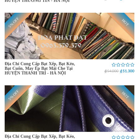
HUYỆN THƯỜNG TÍN - HÀ NỘI
5% OFF
HOT
Địa Chỉ Cung Cấp Bạt Xếp, Bạt Kéo,
Bạt Cuốn, May Ép Bạt Mái Che Tại
₫ 54.000
₫ 51.300
HUYỆN THANH TRÌ - HÀ NỘI
5% OFF
HOT
Địa Chỉ Cung Cấp Bạt Xếp, Bạt Kéo,