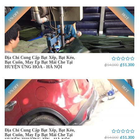
5% OFF
HOT
Địa Chỉ Cung Cấp Bạt Xếp, Bạt Kéo,
Bạt Cuốn, May Ép Bạt Mái Che Tại
₫ 54.000
₫ 51.300
HUYỆN ỨNG HÒA - HÀ NỘI
5% OFF
HOT
Địa Chỉ Cung Cấp Bạt Xếp, Bạt Kéo,
Bạt Cuốn, May Ép Bạt Mái Che Tại
₫ 54.000
₫ 51.300