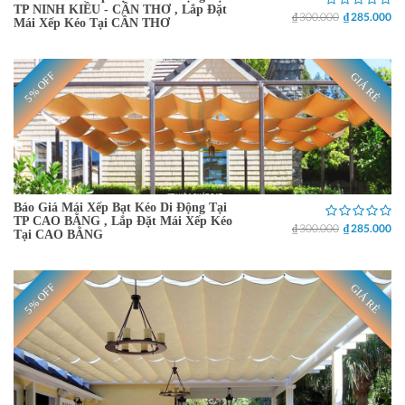
TP NINH KIỀU - CẦN THƠ , Lắp Đặt
₫ 300.000
₫ 285.000
Mái Xếp Kéo Tại CẦN THƠ
5% OFF
GIÁ RẺ
Báo Giá Mái Xếp Bạt Kéo Di Động Tại
TP CAO BẰNG , Lắp Đặt Mái Xếp Kéo
₫ 300.000
₫ 285.000
Tại CAO BẰNG
5% OFF
GIÁ RẺ