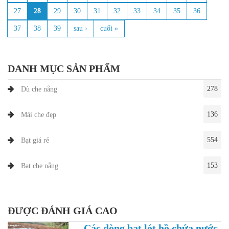
27
28
29
30
31
32
33
34
35
36
37
38
39
sau ›
cuối »
DANH MỤC SẢN PHẨM
278
Dù che nắng
136
Mái che đẹp
554
Bạt giá rẻ
153
Bạt che nắng
ĐƯỢC ĐÁNH GIÁ CAO
Các dòng bạt lót hồ chứa nước