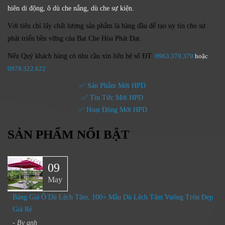
hiên di động, ô dù che nắng, dù che sự kiện.
Với tiêu chí lấy
chất lượng sản phẩm
là hàng đầu để tạo uy tín cho sự
phát triển bền vững của
Bạt Che Hòa Phát Đạt.
Nếu Quý khách hàng có nhu cầu xin liên hệ số ĐT:
0963.379.379
hoặc
0
978.322.622
✅ Sản Phẩm Mới HPD
✅ Tin Tức Mới HPD
✅ Hoạt Động Mới HPD
SẢN PHẨM NỔI BẬT
09
May
Bảng Giá Ô Dù Lệch Tâm, 100+ Mẫu Dù Lệch Tâm Vuông Tròn Đẹp
Giá Rẻ
- By
anh