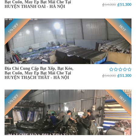
Bạt Cuốn, May Ép Bạt Mái Che Tại
₫ 54.000
₫ 51.300
HUYỆN THANH OAI - HÀ NỘI
5% OFF
HOT
Địa Chỉ Cung Cấp Bạt Xếp, Bạt Kéo,
Bạt Cuốn, May Ép Bạt Mái Che Tại
₫ 54.000
₫ 51.300
HUYỆN THẠCH THẤT - HÀ NỘI
5% OFF
HOT