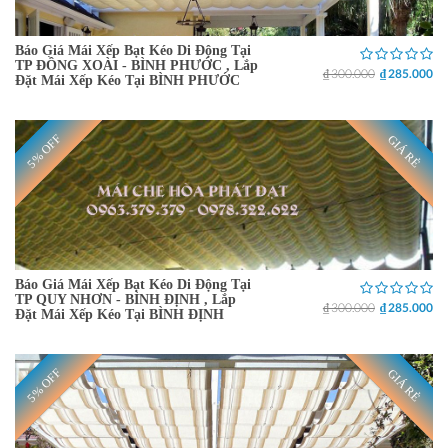
Báo Giá Mái Xếp Bạt Kéo Di Động Tại
TP ĐỒNG XOÀI - BÌNH PHƯỚC , Lắp
₫ 300.000
₫ 285.000
Đặt Mái Xếp Kéo Tại BÌNH PHƯỚC
5% OFF
GIÁ RẺ
Báo Giá Mái Xếp Bạt Kéo Di Động Tại
TP QUY NHƠN - BÌNH ĐỊNH , Lắp
₫ 300.000
₫ 285.000
Đặt Mái Xếp Kéo Tại BÌNH ĐỊNH
5% OFF
GIÁ RẺ