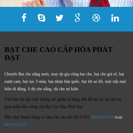
BẠT CHE CAO CẤP HÒA PHÁT
ĐẠT
Chuyên Bạt che nắng mưa, may ép gia công bạt che, bạt che giá rẻ, bạt
xanh cam, bạt sọc 3 màu, bạt nhựa hàn quốc, bạt lót ao hồ, mái xếp mái
hiên di động, ô dù che nắng, dù che sự kiện.
Với tiêu chí lấy
chất lượng sản phẩm
là hàng đầu để tạo uy tín cho sự
phát triển bền vững của
Bạt Che Hòa Phát Đạt.
Nếu Quý khách hàng có nhu cầu xin liên hệ số ĐT:
0963.379.379
hoặc
0
978.322.622