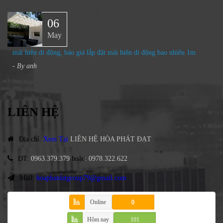
06
May
mái hiên di động, báo giá lắp đặt mái hiên di động bao nhiêu 1m
- By
anh
LIÊN HỆ
Địa chỉ
:
Xem Tại
LIÊN HỆ HÒA PHÁT ĐẠT
ĐT
:
0963.379.379
hoặc
:
0978.322.622
Mail:
hoaphatdatgroup79@gmail.com
Online
0
Hôm nay
101