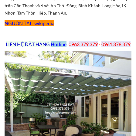
trấn Cần Thạnh và 6 xã: An Thới Đông, Bình Khánh, Long Hòa, Lý
Nhơn, Tam Thôn Hiệp, Thạnh An.
NGUỒN TẠI : wikipedia
LIÊN HỆ ĐẶT HÀNG
Hotline
:
0963.379.379
-
0961.378.379