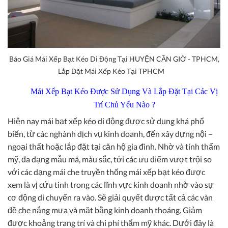
Báo Giá Mái Xếp Bạt Kéo Di Động Tại HUYỆN CẦN GIỜ - TPHCM,
Lắp Đặt Mái Xếp Kéo Tại TPHCM
Mái Xếp Bạt Kéo Được Sử Dụng Và Lắp Đặt Tại Các Vị
Trí Chủ Yếu Nào ?
Hiện nay mái bạt xếp kéo di động được sử dụng khá phổ
biến, từ các nghành dịch vụ kinh doanh, đến xây dựng nội –
ngoại thất hoặc lắp đặt tại căn hộ gia đình. Nhờ và tính thẩm
mỹ, đa dạng mẫu mã, màu sắc, tới các ưu điểm vượt trội so
với các dạng mái che truyền thống mái xếp bạt kéo được
xem là vị cứu tinh trong các lĩnh vực kinh doanh nhờ vào sự
cơ động di chuyển ra vào. Sẽ giải quyết được tất cả các vàn
đề che nắng mưa và mặt bằng kinh doanh thoáng. Giảm
được khoảng trang trí và chi phí thẩm mỹ khác. Dưới đây là