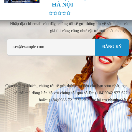
- HÀ NỘI
Nhập địa chi email vào đây, chúng tôi sẽ gửi thông tin về sản phẩm và
giá thi công cũng như vật tư mới nhất cho bạn
Cảm ơn quý khách, chúng tôi sẽ gửi thông tin đến cho bạn sớm nhất, bạn
có thể chủ động liên hệ với chúng tôi qua số Đt: (+84)0942 922 622
hoặc: (+84)0988.721.232 để được hỗ trợ nhanh nhất.