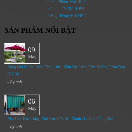
✅ Sản Phẩm Mới HPD
✅ Tin Tức Mới HPD
✅ Hoạt Động Mới HPD
SẢN PHẨM NỔI BẬT
09
May
Bảng Giá Ô Dù Lệch Tâm, 100+ Mẫu Dù Lệch Tâm Vuông Tròn Đẹp
Giá Rẻ
- By
anh
06
May
Mái Che Ban Công, Mái Che Cửa Sổ, Mành Bạt Che Nắng Mưa​
- By
anh