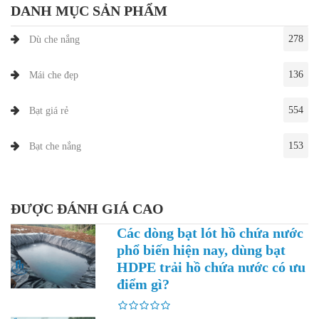
DANH MỤC SẢN PHẨM
278
Dù che nắng
136
Mái che đẹp
554
Bạt giá rẻ
153
Bạt che nắng
ĐƯỢC ĐÁNH GIÁ CAO
Các dòng bạt lót hồ chứa nước
phổ biến hiện nay, dùng bạt
HDPE trải hồ chứa nước có ưu
điểm gì?