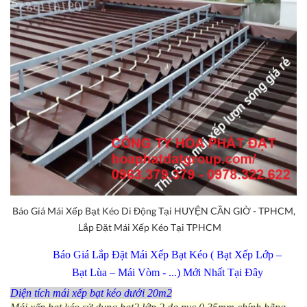
Báo Giá Mái Xếp Bạt Kéo Di Động Tại HUYỆN CẦN GIỜ - TPHCM,
Lắp Đặt Mái Xếp Kéo Tại TPHCM
Báo Giá Lắp Đặt Mái Xếp Bạt Kéo ( Bạt Xếp Lớp –
Bạt Lùa – Mái Vòm - ...) Mới Nhất Tại Đây
Diện tích mái xếp bạt kéo dưới 20m2