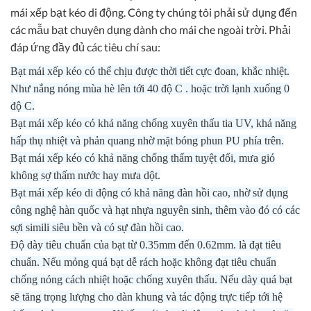
mái xếp bạt kéo di động. Công ty chúng tôi phải sử dụng đến
các mẫu bạt chuyên dụng dành cho mái che ngoài trời. Phải
đáp ứng đầy đủ các tiêu chí sau:
Bạt mái xếp kéo có thể chịu được thời tiết cực đoan, khắc nhiệt.
Như nắng nóng mùa hè lên tới 40 độ C . hoặc trời lạnh xuống 0
độ C.
Bạt mái xếp kéo có khả năng chống xuyên thấu tia UV, khả năng
hấp thụ nhiệt và phản quang nhờ mặt bóng phun PU phía trên.
Bạt mái xếp kéo có khả năng chống thấm tuyệt đối, mưa gió
không sợ thấm nước hay mưa dột.
Bạt mái xếp kéo di động có khả năng đàn hồi cao, nhờ sử dụng
công nghệ hàn quốc và hạt nhựa nguyên sinh, thêm vào đó có các
sợi simili siêu bền và có sự đàn hồi cao.
Độ dày tiêu chuẩn của bạt từ 0.35mm đến 0.62mm. là đạt tiêu
chuẩn. Nếu mỏng quá bạt dễ rách hoặc không đạt tiêu chuẩn
chống nóng cách nhiệt hoặc chống xuyên thấu. Nếu dày quá bạt
sẽ tăng trọng lượng cho dàn khung và tác động trực tiếp tới hệ